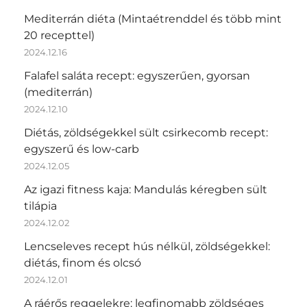
Mediterrán diéta (Mintaétrenddel és több mint
20 recepttel)
2024.12.16
Falafel saláta recept: egyszerűen, gyorsan
(mediterrán)
2024.12.10
Diétás, zöldségekkel sült csirkecomb recept:
egyszerű és low-carb
2024.12.05
Az igazi fitness kaja: Mandulás kéregben sült
tilápia
2024.12.02
Lencseleves recept hús nélkül, zöldségekkel:
diétás, finom és olcsó
2024.12.01
A ráérős reggelekre: legfinomabb zöldséges