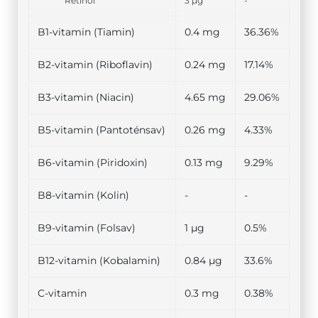
Retinol
3 µg
-
B1-vitamin (Tiamin)
0.4 mg
36.36%
B2-vitamin (Riboflavin)
0.24 mg
17.14%
B3-vitamin (Niacin)
4.65 mg
29.06%
B5-vitamin (Pantoténsav)
0.26 mg
4.33%
B6-vitamin (Piridoxin)
0.13 mg
9.29%
B8-vitamin (Kolin)
-
-
B9-vitamin (Folsav)
1 µg
0.5%
B12-vitamin (Kobalamin)
0.84 µg
33.6%
C-vitamin
0.3 mg
0.38%