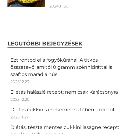
2024.11.30
LEGUTÓBBI BEJEGYZÉSEK
Ezt rontod el a fogyókúránál: A titkos
összetevő, amitől 0 gramm szénhidráttal is
szaftos marad a hús!
2025.12.23
Diétás halászlé recept: nem csak Karácsonyra
2025.12.20
Diétás cukkinis csirkemell sütőben – recept
2025.11.27
Diétás, tészta mentes cukkini lasagne recept: