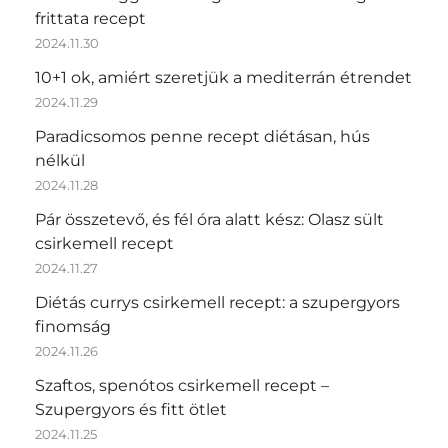
frittata recept
2024.11.30
10+1 ok, amiért szeretjük a mediterrán étrendet
2024.11.29
Paradicsomos penne recept diétásan, hús
nélkül
2024.11.28
Pár összetevő, és fél óra alatt kész: Olasz sült
csirkemell recept
2024.11.27
Diétás currys csirkemell recept: a szupergyors
finomság
2024.11.26
Szaftos, spenótos csirkemell recept –
Szupergyors és fitt ötlet
2024.11.25