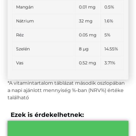
Mangán
0.01 mg
0.5%
Nátrium
32 mg
1.6%
Réz
0.05 mg
5%
Szelén
8 µg
14.55%
Vas
0.52 mg
3.71%
*A vitamintartalom táblázat második oszlopában
a napi ajánlott mennyiség %-ban (NRV%) értéke
található
Ezek is érdekelhetnek: