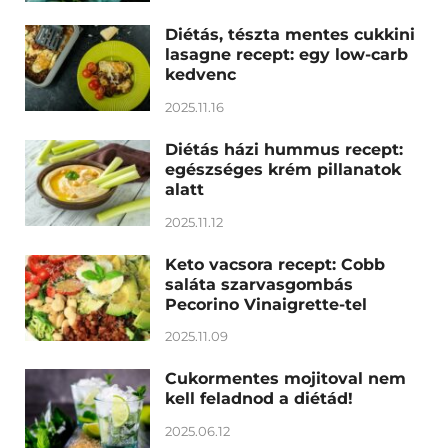
Diétás, tészta mentes cukkini
lasagne recept: egy low-carb
kedvenc
2025.11.16
Diétás házi hummus recept:
egészséges krém pillanatok
alatt
2025.11.12
Keto vacsora recept: Cobb
saláta szarvasgombás
Pecorino Vinaigrette-tel
2025.11.09
Cukormentes mojitoval nem
kell feladnod a diétád!
2025.06.12