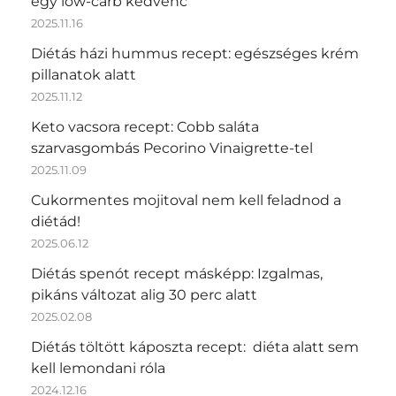
egy low-carb kedvenc
2025.11.16
Diétás házi hummus recept: egészséges krém
pillanatok alatt
2025.11.12
Keto vacsora recept: Cobb saláta
szarvasgombás Pecorino Vinaigrette-tel
2025.11.09
Cukormentes mojitoval nem kell feladnod a
diétád!
2025.06.12
Diétás spenót recept másképp: Izgalmas,
pikáns változat alig 30 perc alatt
2025.02.08
Diétás töltött káposzta recept: diéta alatt sem
kell lemondani róla
2024.12.16