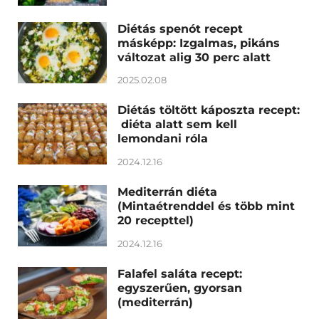
Diétás spenót recept
másképp: Izgalmas, pikáns
változat alig 30 perc alatt
2025.02.08
Diétás töltött káposzta recept:
diéta alatt sem kell
lemondani róla
2024.12.16
Mediterrán diéta
(Mintaétrenddel és több mint
20 recepttel)
2024.12.16
Falafel saláta recept:
egyszerűen, gyorsan
(mediterrán)