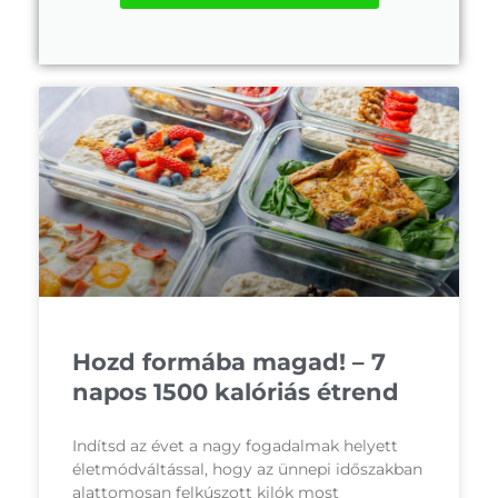
Hozd formába magad! – 7
napos 1500 kalóriás étrend
Indítsd az évet a nagy fogadalmak helyett
életmódváltással, hogy az ünnepi időszakban
alattomosan felkúszott kilók most