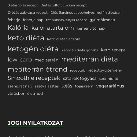
diétás tojás recept
Diétás töltött cukkini recept
Diétás zabkása recept
Diós Banános zabpehelyes muffin diétásan
fehérje
fehérje nap
gyümölcsnap
fitt bundáskenyér recept
Kalória
kalóriatartalom
keményítő nap
keto diéta
keto diéta vacsora
ketogén diéta
keto recept
ketogén diéta gomba
mediterrán diéta
low-carb
mediterrán
mediterrán étrend
receptgyűjtemény
receptek
Smoothie receptek
sztárok fogyása
szénhidrát
tojás
vegetáriánus
szénidrát nap
szétválasztás
tojáskrém
vörösbor
életmód
JOGI NYILATKOZAT