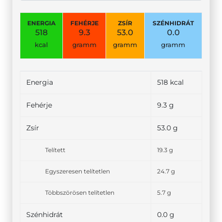
ENERGIA
FEHÉRJE
ZSÍR
SZÉNHIDRÁT
518
9.3
53.0
0.0
kcal
gramm
gramm
gramm
Energia
518 kcal
Fehérje
9.3 g
Zsír
53.0 g
Telített
19.3 g
Egyszeresen telítetlen
24.7 g
Többszörösen telítetlen
5.7 g
Szénhidrát
0.0 g