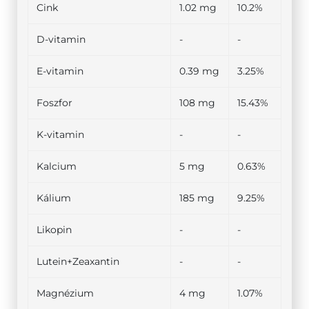
Cink
1.02 mg
10.2%
D-vitamin
-
-
E-vitamin
0.39 mg
3.25%
Foszfor
108 mg
15.43%
K-vitamin
-
-
Kalcium
5 mg
0.63%
Kálium
185 mg
9.25%
Likopin
-
-
Lutein+Zeaxantin
-
-
Magnézium
4 mg
1.07%