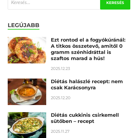
LEGÚJABB
Ezt rontod el a fogyókúránál:
A titkos összetevő, amitől 0
gramm szénhidráttal is
szaftos marad a hús!
2025.12.23
Diétás halászlé recept: nem
csak Karácsonyra
2025.12.20
Diétás cukkinis csirkemell
sütőben – recept
2025.11.27