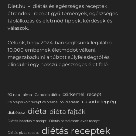
Diet.hu – diétás és egészséges receptek,
étrendek, recept gyűjtemények, egészséges
táplálkozás és életmód tippek, kérdések és
válaszok.
Célunk, hogy 2024-ban segítsünk legalább
10.000 embernek életmódot váltani,
megszabadulni a túlzott súlyfeleslegtől és
elindulni egy hosszú egészséges élet felé.
csirkemell recept
90 nap
alma
Candida diéta
cukorbetegség
Csirkepörkölt recept csirkemellből diétásan
diéta
diéta fajták
diabétesz
Diétás lazacfasírt recept
Diétás paradicsomleves recept
diétás receptek
Diétás pizza recept