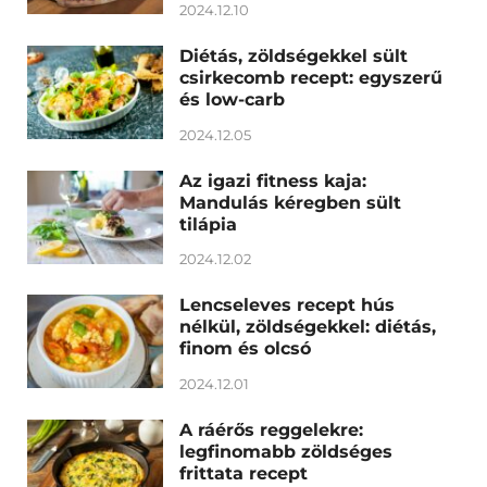
2024.12.10
Diétás, zöldségekkel sült
csirkecomb recept: egyszerű
és low-carb
2024.12.05
Az igazi fitness kaja:
Mandulás kéregben sült
tilápia
2024.12.02
Lencseleves recept hús
nélkül, zöldségekkel: diétás,
finom és olcsó
2024.12.01
A ráérős reggelekre:
legfinomabb zöldséges
frittata recept