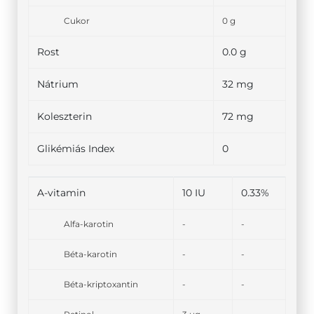
Cukor
0 g
Rost
0.0 g
Nátrium
32 mg
Koleszterin
72 mg
Glikémiás Index
0
A-vitamin
10 IU
0.33%
Alfa-karotin
-
-
Béta-karotin
-
-
Béta-kriptoxantin
-
-