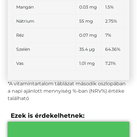
Mangán
0.03 mg
1.5%
Nátrium
55 mg
2.75%
Réz
0.07 mg
7%
Szelén
35.4 µg
64.36%
Vas
1.01 mg
7.21%
*A vitamintartalom táblázat második oszlopában
a napi ajánlott mennyiség %-ban (NRV%) értéke
található
Ezek is érdekelhetnek: