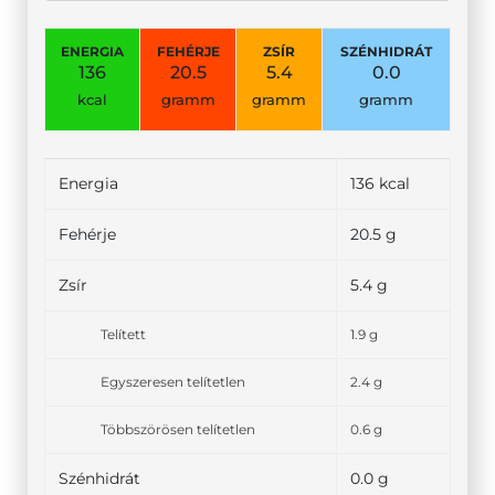
ENERGIA
FEHÉRJE
ZSÍR
SZÉNHIDRÁT
136
20.5
5.4
0.0
kcal
gramm
gramm
gramm
Energia
136 kcal
Fehérje
20.5 g
Zsír
5.4 g
Telített
1.9 g
Egyszeresen telítetlen
2.4 g
Többszörösen telítetlen
0.6 g
Szénhidrát
0.0 g