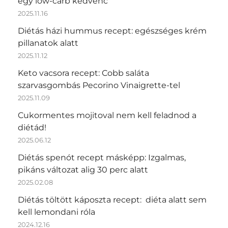
egy low-carb kedvenc
2025.11.16
Diétás házi hummus recept: egészséges krém
pillanatok alatt
2025.11.12
Keto vacsora recept: Cobb saláta
szarvasgombás Pecorino Vinaigrette-tel
2025.11.09
Cukormentes mojitoval nem kell feladnod a
diétád!
2025.06.12
Diétás spenót recept másképp: Izgalmas,
pikáns változat alig 30 perc alatt
2025.02.08
Diétás töltött káposzta recept: diéta alatt sem
kell lemondani róla
2024.12.16