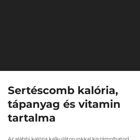
Sertéscomb kalória,
tápanyag és vitamin
tartalma
Az alábbi kalória kalkulátorunkkal kiszámolhatod