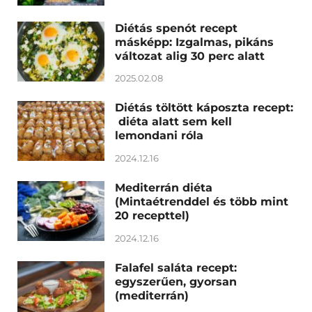
Diétás spenót recept
másképp: Izgalmas, pikáns
változat alig 30 perc alatt
2025.02.08
Diétás töltött káposzta recept:
diéta alatt sem kell
lemondani róla
2024.12.16
Mediterrán diéta
(Mintaétrenddel és több mint
20 recepttel)
2024.12.16
Falafel saláta recept:
egyszerűen, gyorsan
(mediterrán)