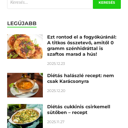
LEGÚJABB
Ezt rontod el a fogyókúránál:
A titkos összetevő, amitől 0
gramm szénhidráttal is
szaftos marad a hús!
2025.12.23
Diétás halászlé recept: nem
csak Karácsonyra
2025.12.20
Diétás cukkinis csirkemell
sütőben – recept
2025.11.27