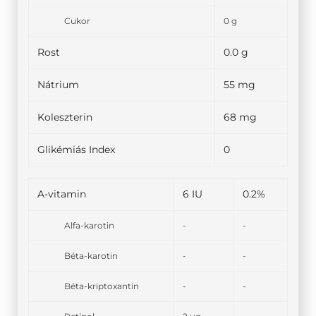
Cukor
0 g
Rost
0.0 g
Nátrium
55 mg
Koleszterin
68 mg
Glikémiás Index
0
A-vitamin
6 IU
0.2%
Alfa-karotin
-
-
Béta-karotin
-
-
Béta-kriptoxantin
-
-