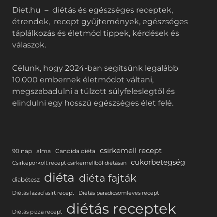
Diet.hu – diétás és egészséges receptek,
étrendek, recept gyűjtemények, egészséges
táplálkozás és életmód tippek, kérdések és
válaszok.
Célunk, hogy 2024-ban segítsünk legalább
10.000 embernek életmódot váltani,
megszabadulni a túlzott súlyfeleslegtől és
elindulni egy hosszú egészséges élet felé.
csirkemell recept
90 nap
alma
Candida diéta
cukorbetegség
Csirkepörkölt recept csirkemellből diétásan
diéta
diéta fajták
diabétesz
Diétás lazacfasírt recept
Diétás paradicsomleves recept
diétás receptek
Diétás pizza recept