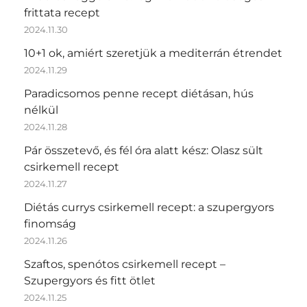
frittata recept
2024.11.30
10+1 ok, amiért szeretjük a mediterrán étrendet
2024.11.29
Paradicsomos penne recept diétásan, hús
nélkül
2024.11.28
Pár összetevő, és fél óra alatt kész: Olasz sült
csirkemell recept
2024.11.27
Diétás currys csirkemell recept: a szupergyors
finomság
2024.11.26
Szaftos, spenótos csirkemell recept –
Szupergyors és fitt ötlet
2024.11.25