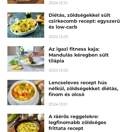
2024.12.10
Diétás, zöldségekkel sült
csirkecomb recept: egyszerű
és low-carb
2024.12.05
Az igazi fitness kaja:
Mandulás kéregben sült
tilápia
2024.12.02
Lencseleves recept hús
nélkül, zöldségekkel: diétás,
finom és olcsó
2024.12.01
A ráérős reggelekre:
legfinomabb zöldséges
frittata recept