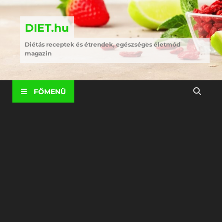
DIET.hu
Diétás receptek és étrendek, egészséges életmód
magazin
FŐMENÜ