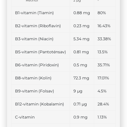
Retinol
2 µg
-
B1-vitamin (Tiamin)
0.88 mg
80%
B2-vitamin (Riboflavin)
0.23 mg
16.43%
B3-vitamin (Niacin)
5.34 mg
33.38%
B5-vitamin (Pantoténsav)
0.81 mg
13.5%
B6-vitamin (Piridoxin)
0.5 mg
35.71%
B8-vitamin (Kolin)
72.3 mg
17.01%
B9-vitamin (Folsav)
9 µg
4.5%
B12-vitamin (Kobalamin)
0.71 µg
28.4%
C-vitamin
0.9 mg
1.13%