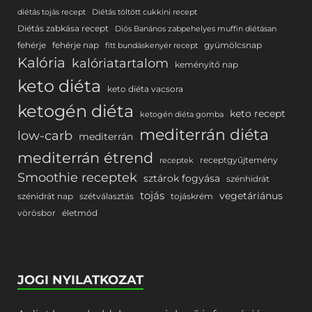
diétás tojás recept
Diétás töltött cukkini recept
Diétás zabkása recept
Diós Banános zabpehelyes muffin diétásan
fehérje
fehérje nap
gyümölcsnap
fitt bundáskenyér recept
Kalória
kalóriatartalom
keményítő nap
keto diéta
keto diéta vacsora
ketogén diéta
keto recept
ketogén diéta gomba
mediterrán diéta
low-carb
mediterrán
mediterrán étrend
receptgyűjtemény
receptek
Smoothie receptek
sztárok fogyása
szénhidrát
tojás
vegetáriánus
szénidrát nap
szétválasztás
tojáskrém
vörösbor
életmód
JOGI NYILATKOZAT