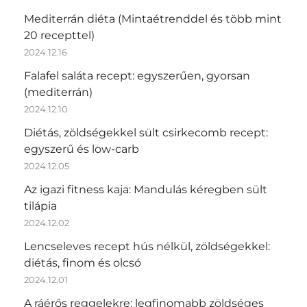
Mediterrán diéta (Mintaétrenddel és több mint
20 recepttel)
2024.12.16
Falafel saláta recept: egyszerűen, gyorsan
(mediterrán)
2024.12.10
Diétás, zöldségekkel sült csirkecomb recept:
egyszerű és low-carb
2024.12.05
Az igazi fitness kaja: Mandulás kéregben sült
tilápia
2024.12.02
Lencseleves recept hús nélkül, zöldségekkel:
diétás, finom és olcsó
2024.12.01
A ráérős reggelekre: legfinomabb zöldséges