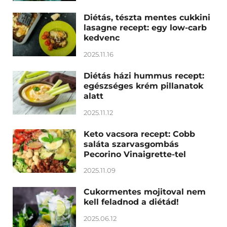
Diétás, tészta mentes cukkini
lasagne recept: egy low-carb
kedvenc
2025.11.16
Diétás házi hummus recept:
egészséges krém pillanatok
alatt
2025.11.12
Keto vacsora recept: Cobb
saláta szarvasgombás
Pecorino Vinaigrette-tel
2025.11.09
Cukormentes mojitoval nem
kell feladnod a diétád!
2025.06.12