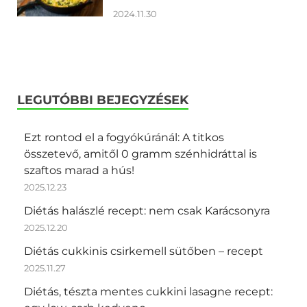
2024.11.30
LEGUTÓBBI BEJEGYZÉSEK
Ezt rontod el a fogyókúránál: A titkos
összetevő, amitől 0 gramm szénhidráttal is
szaftos marad a hús!
2025.12.23
Diétás halászlé recept: nem csak Karácsonyra
2025.12.20
Diétás cukkinis csirkemell sütőben – recept
2025.11.27
Diétás, tészta mentes cukkini lasagne recept: