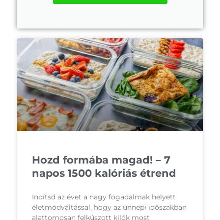
Hozd formába magad! – 7
napos 1500 kalóriás étrend
Indítsd az évet a nagy fogadalmak helyett
életmódváltással, hogy az ünnepi időszakban
alattomosan felkúszott kilók most