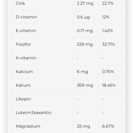
Cink
2.27 mg
22.7%
D-vitamin
0.6 µg
12%
E-vitamin
0.17 mg
1.42%
Foszfor
229 mg
32.71%
K-vitamin
-
-
Kalcium
6 mg
0.75%
Kálium
369 mg
18.45%
Likopin
-
-
Lutein+Zeaxantin
-
-
Magnézium
25 mg
6.67%