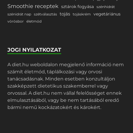
Smoothie receptek
sztárok fogyása
szénhidrát
tojás
vegetáriánus
szénidrát nap
szétválasztás
tojáskrém
vörösbor
életmód
JOGI NYILATKOZAT
A diet.hu weboldalon megjelenő információ nem
számít életmód, táplálkozási vagy orvosi
tanácsadásnak. Minden esetben konzultáljon
szakképzett dietetikus szakemberrel vagy
orvossal. A diet.hu nem vállal felelősséget ennek
elmulasztásából, vagy be nem tartásából eredő
bármi nemű kockázatokért és károkért.