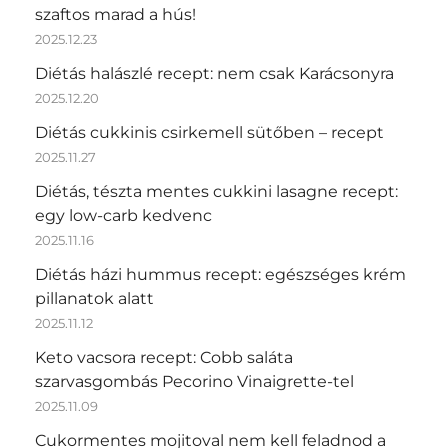
szaftos marad a hús!
2025.12.23
Diétás halászlé recept: nem csak Karácsonyra
2025.12.20
Diétás cukkinis csirkemell sütőben – recept
2025.11.27
Diétás, tészta mentes cukkini lasagne recept:
egy low-carb kedvenc
2025.11.16
Diétás házi hummus recept: egészséges krém
pillanatok alatt
2025.11.12
Keto vacsora recept: Cobb saláta
szarvasgombás Pecorino Vinaigrette-tel
2025.11.09
Cukormentes mojitoval nem kell feladnod a