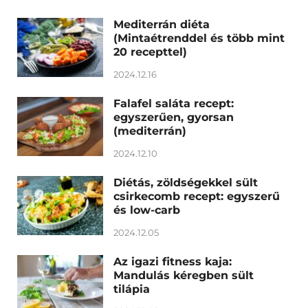
Mediterrán diéta
(Mintaétrenddel és több mint
20 recepttel)
2024.12.16
Falafel saláta recept:
egyszerűen, gyorsan
(mediterrán)
2024.12.10
Diétás, zöldségekkel sült
csirkecomb recept: egyszerű
és low-carb
2024.12.05
Az igazi fitness kaja:
Mandulás kéregben sült
tilápia