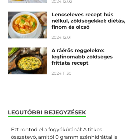
2024.12.02
Lencseleves recept hús
nélkül, zöldségekkel: diétás,
finom és olcsó
2024.12.01
A ráérős reggelekre:
legfinomabb zöldséges
frittata recept
2024.11.30
LEGUTÓBBI BEJEGYZÉSEK
Ezt rontod el a fogyókúránál: A titkos
összetevő, amitől 0 gramm szénhidráttal is