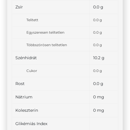
Zsír
0.0 g
Telített
0.0 g
Egyszeresen telítetlen
0.0 g
Többszörösen telítetlen
0.0 g
Szénhidrát
10.2 g
Cukor
0.0 g
Rost
0.0 g
Nátrium
0 mg
Koleszterin
0 mg
Glikémiás Index