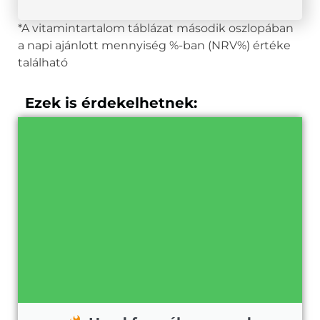
*A vitamintartalom táblázat második oszlopában
a napi ajánlott mennyiség %-ban (NRV%) értéke
található
Ezek is érdekelhetnek: