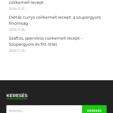
csirkemell recept
2024.11.27
Diétás currys csirkemell recept: a szupergyors
finomság
2024.11.26
Szaftos, spenótos csirkemell recept –
Szupergyors és fitt ötlet
2024.11.25
KERESÉS