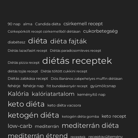
csirkemell recept
90 nap
alma
Candida diéta
cukorbetegség
Csirkepörkölt recept csirkemellből diétásan
diéta
diéta fajták
diabétesz
Diétás lazacfasírt recept
Diétás paradicsomleves recept
diétás receptek
Diétás pizza recept
diétás tojás recept
Diétás töltött cukkini recept
Diétás zabkása recept
Diós Banános zabpehelyes muffin diétásan
fehérje
fehérje nap
gyümölcsnap
fitt bundáskenyér recept
Kalória
kalóriatartalom
keményítő nap
keto diéta
keto diéta vacsora
ketogén diéta
keto recept
ketogén diéta gomba
mediterrán diéta
low-carb
mediterrán
mediterrán étrend
receptgyűjtemény
receptek