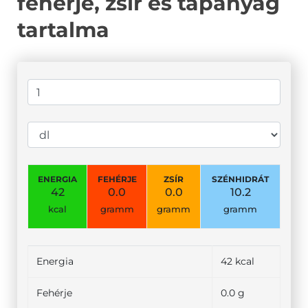
fehérje, zsír és tápanyag
tartalma
ENERGIA
FEHÉRJE
ZSÍR
SZÉNHIDRÁT
42
0.0
0.0
10.2
kcal
gramm
gramm
gramm
Energia
42 kcal
Fehérje
0.0 g