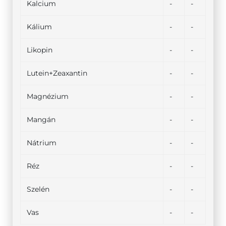
Kalcium
-
-
Kálium
-
-
Likopin
-
-
Lutein+Zeaxantin
-
-
Magnézium
-
-
Mangán
-
-
Nátrium
-
-
Réz
-
-
Szelén
-
-
Vas
-
-