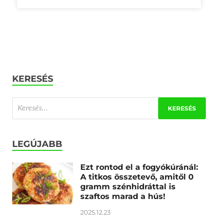
KERESÉS
LEGÚJABB
Ezt rontod el a fogyókúránál:
A titkos összetevő, amitől 0
gramm szénhidráttal is
szaftos marad a hús!
2025.12.23