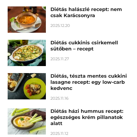
Diétás halászlé recept: nem
csak Karácsonyra
2025.12.20
Diétás cukkinis csirkemell
sütőben – recept
2025.11.27
Diétás, tészta mentes cukkini
lasagne recept: egy low-carb
kedvenc
2025.11.16
Diétás házi hummus recept:
egészséges krém pillanatok
alatt
2025.11.12