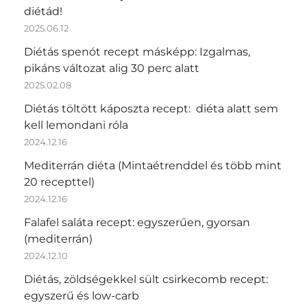
diétád!
2025.06.12
Diétás spenót recept másképp: Izgalmas,
pikáns változat alig 30 perc alatt
2025.02.08
Diétás töltött káposzta recept: diéta alatt sem
kell lemondani róla
2024.12.16
Mediterrán diéta (Mintaétrenddel és több mint
20 recepttel)
2024.12.16
Falafel saláta recept: egyszerűen, gyorsan
(mediterrán)
2024.12.10
Diétás, zöldségekkel sült csirkecomb recept:
egyszerű és low-carb