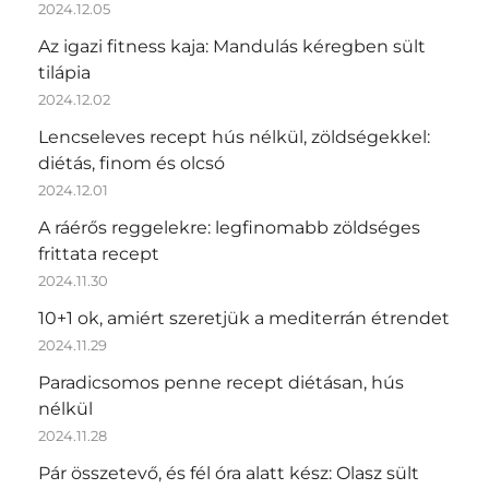
2024.12.05
Az igazi fitness kaja: Mandulás kéregben sült
tilápia
2024.12.02
Lencseleves recept hús nélkül, zöldségekkel:
diétás, finom és olcsó
2024.12.01
A ráérős reggelekre: legfinomabb zöldséges
frittata recept
2024.11.30
10+1 ok, amiért szeretjük a mediterrán étrendet
2024.11.29
Paradicsomos penne recept diétásan, hús
nélkül
2024.11.28
Pár összetevő, és fél óra alatt kész: Olasz sült