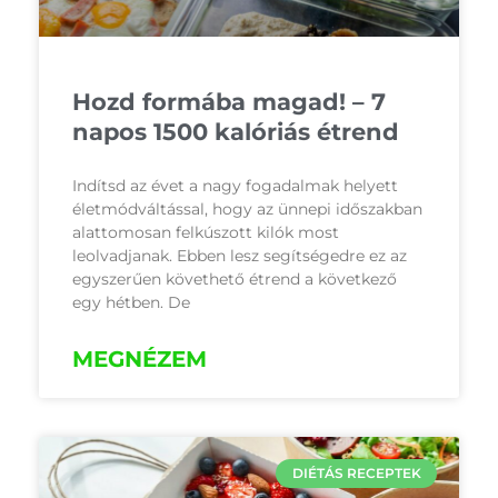
Hozd formába magad! – 7
napos 1500 kalóriás étrend
Indítsd az évet a nagy fogadalmak helyett
életmódváltással, hogy az ünnepi időszakban
alattomosan felkúszott kilók most
leolvadjanak. Ebben lesz segítségedre ez az
egyszerűen követhető étrend a következő
egy hétben. De
MEGNÉZEM
DIÉTÁS RECEPTEK