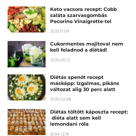
Keto vacsora recept: Cobb
saláta szarvasgombás
Pecorino Vinaigrette-tel
2025.11.09
Cukormentes mojitoval nem
kell feladnod a diétád!
2025.06.12
Diétás spenót recept
másképp: Izgalmas, pikáns
változat alig 30 perc alatt
2025.02.08
Diétás töltött káposzta recept:
diéta alatt sem kell
lemondani róla
2024.12.16