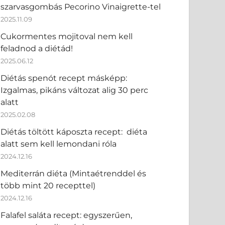
szarvasgombás Pecorino Vinaigrette-tel
2025.11.09
Cukormentes mojitoval nem kell
feladnod a diétád!
2025.06.12
Diétás spenót recept másképp:
Izgalmas, pikáns változat alig 30 perc
alatt
2025.02.08
Diétás töltött káposzta recept: diéta
alatt sem kell lemondani róla
2024.12.16
Mediterrán diéta (Mintaétrenddel és
több mint 20 recepttel)
2024.12.16
Falafel saláta recept: egyszerűen,