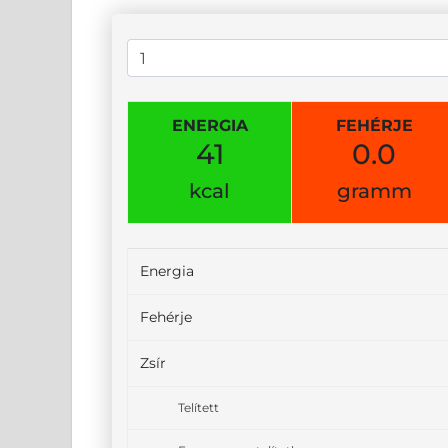
ENERGIA
FEHÉRJE
41
0.0
kcal
gramm
Energia
Fehérje
Zsír
Telített