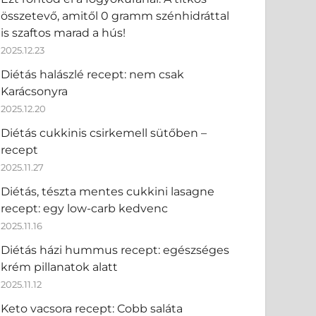
összetevő, amitől 0 gramm szénhidráttal
is szaftos marad a hús!
2025.12.23
Diétás halászlé recept: nem csak
Karácsonyra
2025.12.20
Diétás cukkinis csirkemell sütőben –
recept
2025.11.27
Diétás, tészta mentes cukkini lasagne
recept: egy low-carb kedvenc
2025.11.16
Diétás házi hummus recept: egészséges
krém pillanatok alatt
2025.11.12
Keto vacsora recept: Cobb saláta