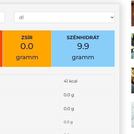
ZSÍR
SZÉNHIDRÁT
0.0
9.9
gramm
gramm
41 kcal
0.0 g
0.0 g
0.0 g