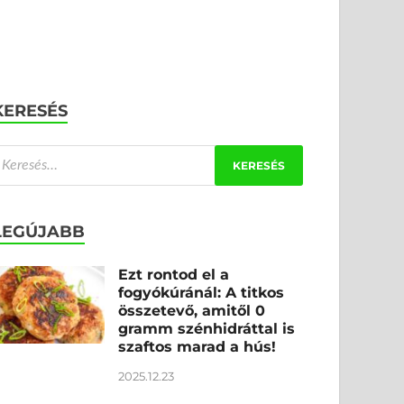
KERESÉS
LEGÚJABB
Ezt rontod el a
fogyókúránál: A titkos
összetevő, amitől 0
gramm szénhidráttal is
szaftos marad a hús!
2025.12.23