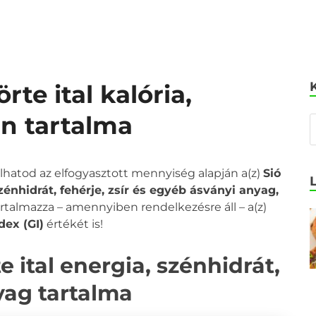
rte ital kalória,
in tartalma
olhatod az elfogyasztott mennyiség alapján a(z)
Sió
szénhidrát, fehérje, zsír és egyéb ásványi anyag,
tartalmazza – amennyiben rendelkezésre áll – a(z)
dex (GI)
értékét is!
 ital energia, szénhidrát,
nyag tartalma