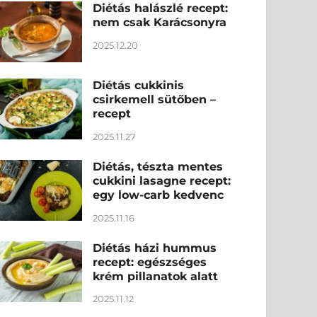
Diétás halászlé recept:
nem csak Karácsonyra
2025.12.20
Diétás cukkinis
csirkemell sütőben –
recept
2025.11.27
Diétás, tészta mentes
cukkini lasagne recept:
egy low-carb kedvenc
2025.11.16
Diétás házi hummus
recept: egészséges
krém pillanatok alatt
2025.11.12