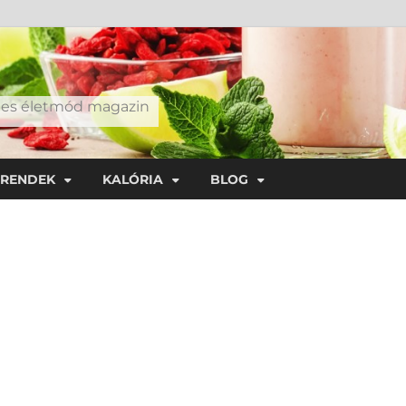
éges életmód magazin
TRENDEK
KALÓRIA
BLOG