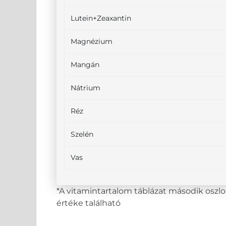
Lutein+Zeaxantin
Magnézium
Mangán
Nátrium
Réz
Szelén
Vas
*A vitamintartalom táblázat második osz
értéke található