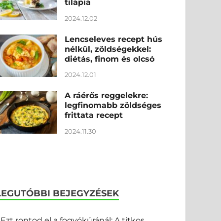
tilápia
2024.12.02
Lencseleves recept hús
nélkül, zöldségekkel:
diétás, finom és olcsó
2024.12.01
A ráérős reggelekre:
legfinomabb zöldséges
frittata recept
2024.11.30
LEGUTÓBBI BEJEGYZÉSEK
Ezt rontod el a fogyókúránál: A titkos