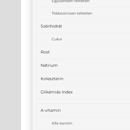
Egyszeresen telítetlen
Többszörösen telítetlen
Szénhidrát
Cukor
Rost
Nátrium
Koleszterin
Glikémiás Index
A-vitamin
Alfa-karotin