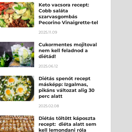
Keto vacsora recept:
Cobb saláta
szarvasgombás
Pecorino Vinaigrette-tel
2025.11.09
Cukormentes mojitoval
nem kell feladnod a
diétád!
2025.06.12
Diétás spenót recept
másképp: Izgalmas,
pikáns változat alig 30
perc alatt
2025.02.08
Diétás töltött káposzta
recept: diéta alatt sem
kell lemondani róla