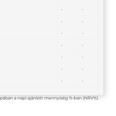
-
-
-
-
-
-
-
-
-
-
-
-
-
-
lopában a napi ajánlott mennyiség %-ban (NRV%)