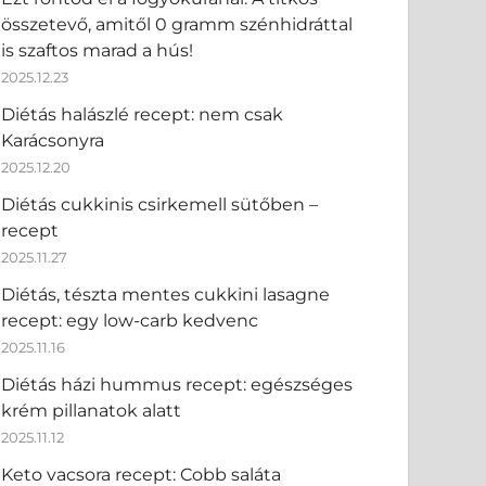
összetevő, amitől 0 gramm szénhidráttal
is szaftos marad a hús!
2025.12.23
Diétás halászlé recept: nem csak
Karácsonyra
2025.12.20
Diétás cukkinis csirkemell sütőben –
recept
2025.11.27
Diétás, tészta mentes cukkini lasagne
recept: egy low-carb kedvenc
2025.11.16
Diétás házi hummus recept: egészséges
krém pillanatok alatt
2025.11.12
Keto vacsora recept: Cobb saláta