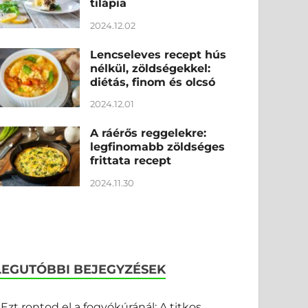
tilápia
2024.12.02
Lencseleves recept hús
nélkül, zöldségekkel:
diétás, finom és olcsó
2024.12.01
A ráérős reggelekre:
legfinomabb zöldséges
frittata recept
2024.11.30
LEGUTÓBBI BEJEGYZÉSEK
Ezt rontod el a fogyókúránál: A titkos