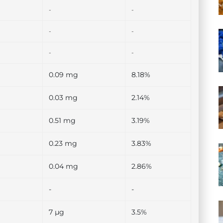
-
-
-
-
-
-
0.09 mg
8.18%
0.03 mg
2.14%
0.51 mg
3.19%
0.23 mg
3.83%
0.04 mg
2.86%
-
-
7 µg
3.5%