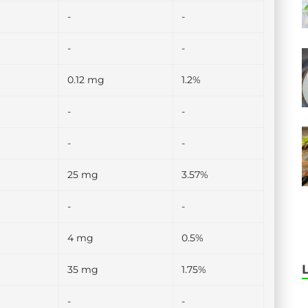
-
-
-
-
0.12 mg
1.2%
-
-
-
-
25 mg
3.57%
-
-
4 mg
0.5%
35 mg
1.75%
-
-