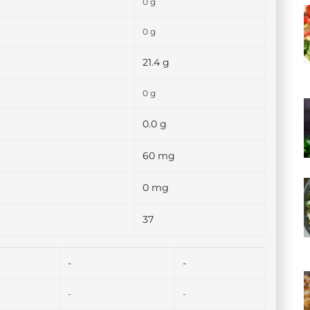
0 g
0 g
21.4 g
0 g
0.0 g
60 mg
0 mg
37
-
-
-
-