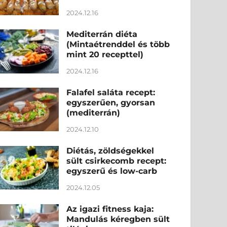
2024.12.16
Mediterrán diéta
(Mintaétrenddel és több
mint 20 recepttel)
2024.12.16
Falafel saláta recept:
egyszerűen, gyorsan
(mediterrán)
2024.12.10
Diétás, zöldségekkel
sült csirkecomb recept:
egyszerű és low-carb
2024.12.05
Az igazi fitness kaja:
Mandulás kéregben sült