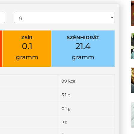
ZSÍR
SZÉNHIDRÁT
0.1
21.4
gramm
gramm
99 kcal
5.1 g
0.1 g
0 g