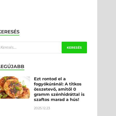
KERESÉS
LEGÚJABB
Ezt rontod el a
fogyókúránál: A titkos
összetevő, amitől 0
gramm szénhidráttal is
szaftos marad a hús!
2025.12.23