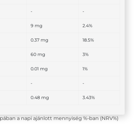
-
-
9 mg
2.4%
0.37 mg
18.5%
60 mg
3%
0.01 mg
1%
-
-
0.48 mg
3.43%
lopában a napi ajánlott mennyiség %-ban (NRV%)