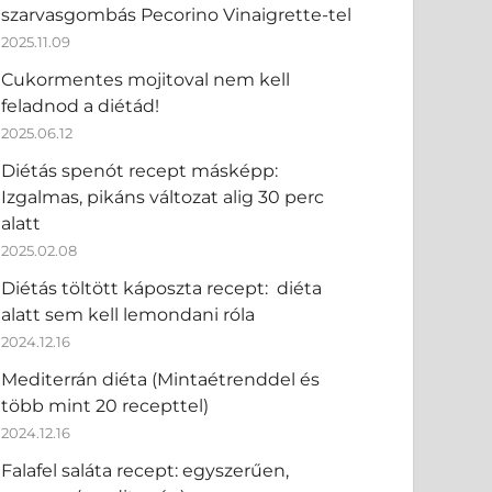
szarvasgombás Pecorino Vinaigrette-tel
2025.11.09
Cukormentes mojitoval nem kell
feladnod a diétád!
2025.06.12
Diétás spenót recept másképp:
Izgalmas, pikáns változat alig 30 perc
alatt
2025.02.08
Diétás töltött káposzta recept: diéta
alatt sem kell lemondani róla
2024.12.16
Mediterrán diéta (Mintaétrenddel és
több mint 20 recepttel)
2024.12.16
Falafel saláta recept: egyszerűen,