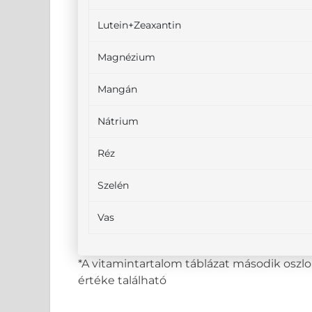
Lutein+Zeaxantin
Magnézium
Mangán
Nátrium
Réz
Szelén
Vas
*A vitamintartalom táblázat második osz
értéke található