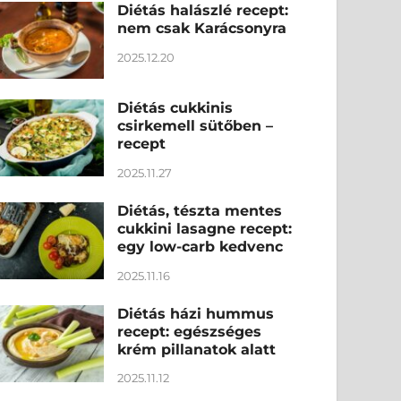
Diétás halászlé recept:
nem csak Karácsonyra
2025.12.20
Diétás cukkinis
csirkemell sütőben –
recept
2025.11.27
Diétás, tészta mentes
cukkini lasagne recept:
egy low-carb kedvenc
2025.11.16
Diétás házi hummus
recept: egészséges
krém pillanatok alatt
2025.11.12