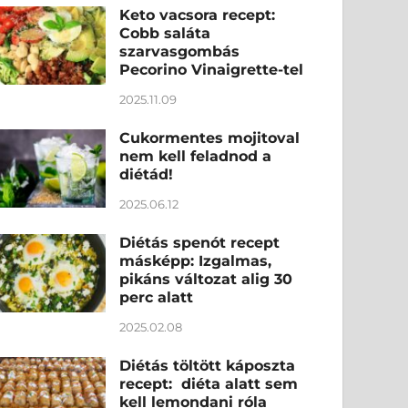
Keto vacsora recept:
Cobb saláta
szarvasgombás
Pecorino Vinaigrette-tel
2025.11.09
Cukormentes mojitoval
nem kell feladnod a
diétád!
2025.06.12
Diétás spenót recept
másképp: Izgalmas,
pikáns változat alig 30
perc alatt
2025.02.08
Diétás töltött káposzta
recept: diéta alatt sem
kell lemondani róla