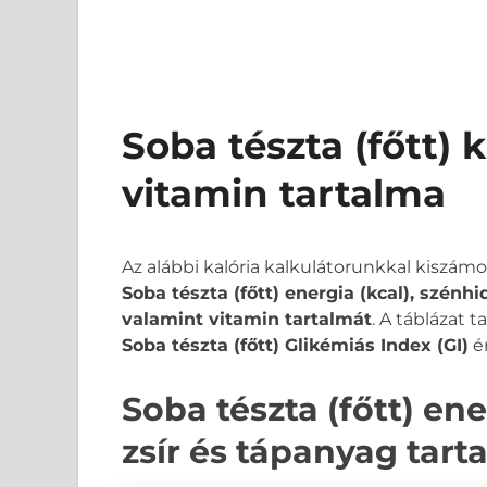
Soba tészta (főtt) 
vitamin tartalma
Az alábbi kalória kalkulátorunkkal kiszám
Soba tészta (főtt) energia (kcal), szénhi
valamint vitamin tartalmát
. A táblázat 
Soba tészta (főtt) Glikémiás Index (GI)
ér
Soba tészta (főtt) ene
zsír és tápanyag tart