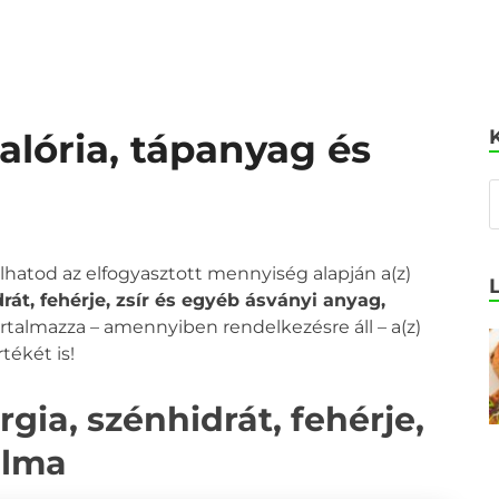
kalória, tápanyag és
olhatod az elfogyasztott mennyiség alapján a(z)
drát, fehérje, zsír és egyéb ásványi anyag,
tartalmazza – amennyiben rendelkezésre áll – a(z)
tékét is!
rgia, szénhidrát, fehérje,
alma