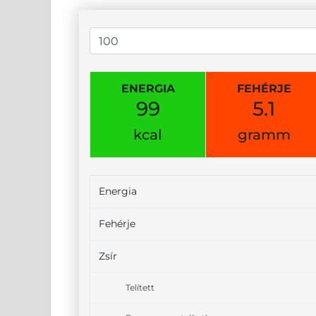
ENERGIA
FEHÉRJE
99
5.1
kcal
gramm
Energia
Fehérje
Zsír
Telített