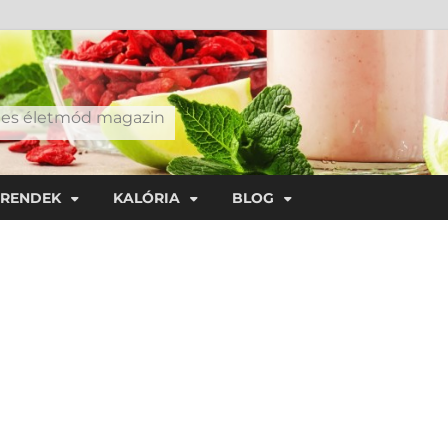
éges életmód magazin
TRENDEK
KALÓRIA
BLOG