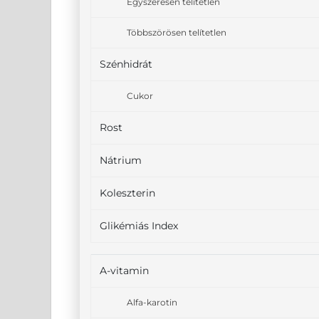
Egyszeresen telítetlen
Többszörösen telítetlen
Szénhidrát
Cukor
Rost
Nátrium
Koleszterin
Glikémiás Index
A-vitamin
Alfa-karotin