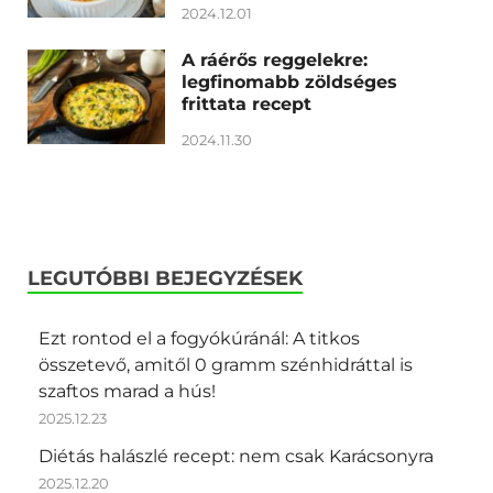
2024.12.01
A ráérős reggelekre:
legfinomabb zöldséges
frittata recept
2024.11.30
LEGUTÓBBI BEJEGYZÉSEK
Ezt rontod el a fogyókúránál: A titkos
összetevő, amitől 0 gramm szénhidráttal is
szaftos marad a hús!
2025.12.23
Diétás halászlé recept: nem csak Karácsonyra
2025.12.20