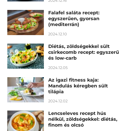
2024.12.16
Falafel saláta recept:
egyszerűen, gyorsan
(mediterrán)
2024.12.10
Diétás, zöldségekkel sült
csirkecomb recept: egyszerű
és low-carb
2024.12.05
Az igazi fitness kaja:
Mandulás kéregben sült
tilápia
2024.12.02
Lencseleves recept hús
nélkül, zöldségekkel: diétás,
finom és olcsó