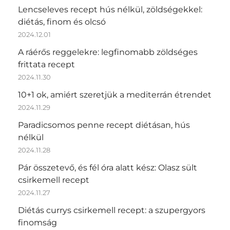
Lencseleves recept hús nélkül, zöldségekkel:
diétás, finom és olcsó
2024.12.01
A ráérős reggelekre: legfinomabb zöldséges
frittata recept
2024.11.30
10+1 ok, amiért szeretjük a mediterrán étrendet
2024.11.29
Paradicsomos penne recept diétásan, hús
nélkül
2024.11.28
Pár összetevő, és fél óra alatt kész: Olasz sült
csirkemell recept
2024.11.27
Diétás currys csirkemell recept: a szupergyors
finomság