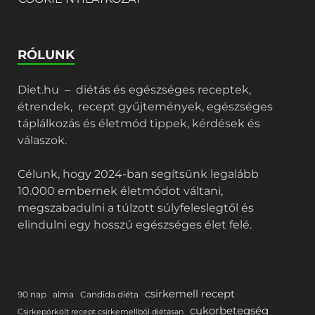
RÓLUNK
Diet.hu – diétás és egészséges receptek,
étrendek, recept gyűjtemények, egészséges
táplálkozás és életmód tippek, kérdések és
válaszok.
Célunk, hogy 2024-ban segítsünk legalább
10.000 embernek életmódot váltani,
megszabadulni a túlzott súlyfeleslegtől és
elindulni egy hosszú egészséges élet felé.
csirkemell recept
90 nap
alma
Candida diéta
cukorbetegség
Csirkepörkölt recept csirkemellből diétásan