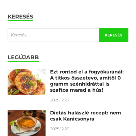
KERESÉS
LEGÚJABB
Ezt rontod el a fogyókúránál:
A titkos összetevő, amitől 0
gramm szénhidráttal is
szaftos marad a hús!
2025.12.23
Diétás halászlé recept: nem
csak Karácsonyra
2025.12.20