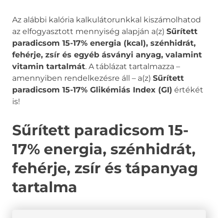
Az alábbi kalória kalkulátorunkkal kiszámolhatod
az elfogyasztott mennyiség alapján a(z)
Sűrített
paradicsom 15-17% energia (kcal), szénhidrát,
fehérje, zsír és egyéb ásványi anyag, valamint
vitamin tartalmát
. A táblázat tartalmazza –
amennyiben rendelkezésre áll – a(z)
Sűrített
paradicsom 15-17% Glikémiás Index (GI)
értékét
is!
Sűrített paradicsom 15-
17% energia, szénhidrát,
fehérje, zsír és tápanyag
tartalma