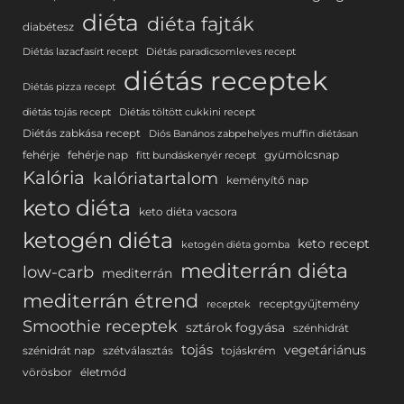
diéta
diéta fajták
diabétesz
Diétás lazacfasírt recept
Diétás paradicsomleves recept
diétás receptek
Diétás pizza recept
diétás tojás recept
Diétás töltött cukkini recept
Diétás zabkása recept
Diós Banános zabpehelyes muffin diétásan
fehérje
fehérje nap
gyümölcsnap
fitt bundáskenyér recept
Kalória
kalóriatartalom
keményítő nap
keto diéta
keto diéta vacsora
ketogén diéta
keto recept
ketogén diéta gomba
mediterrán diéta
low-carb
mediterrán
mediterrán étrend
receptgyűjtemény
receptek
Smoothie receptek
sztárok fogyása
szénhidrát
tojás
vegetáriánus
szénidrát nap
szétválasztás
tojáskrém
vörösbor
életmód