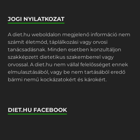
JOGI NYILATKOZAT
A diet.hu weboldalon megjelenő információ nem
számít életmód, táplálkozási vagy orvosi
tanácsadásnak. Minden esetben konzultáljon
szakképzett dietetikus szakemberrel vagy
orvossal. A diet.hu nem vállal felelősséget ennek
elmulasztásából, vagy be nem tartásából eredő
bármi nemű kockázatokért és károkért.
DIET.HU FACEBOOK