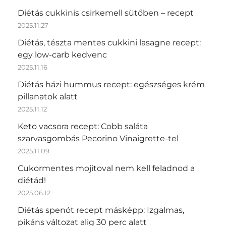
Diétás cukkinis csirkemell sütőben – recept
2025.11.27
Diétás, tészta mentes cukkini lasagne recept:
egy low-carb kedvenc
2025.11.16
Diétás házi hummus recept: egészséges krém
pillanatok alatt
2025.11.12
Keto vacsora recept: Cobb saláta
szarvasgombás Pecorino Vinaigrette-tel
2025.11.09
Cukormentes mojitoval nem kell feladnod a
diétád!
2025.06.12
Diétás spenót recept másképp: Izgalmas,
pikáns változat alig 30 perc alatt