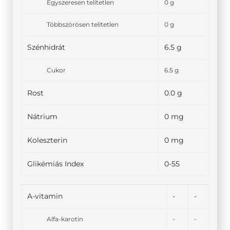
Egyszeresen telítetlen
0 g
Többszörösen telítetlen
0 g
Szénhidrát
6.5 g
Cukor
6.5 g
Rost
0.0 g
Nátrium
0 mg
Koleszterin
0 mg
Glikémiás Index
0-55
A-vitamin
-
-
Alfa-karotin
-
-