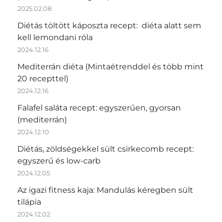
2025.02.08
Diétás töltött káposzta recept: diéta alatt sem
kell lemondani róla
2024.12.16
Mediterrán diéta (Mintaétrenddel és több mint
20 recepttel)
2024.12.16
Falafel saláta recept: egyszerűen, gyorsan
(mediterrán)
2024.12.10
Diétás, zöldségekkel sült csirkecomb recept:
egyszerű és low-carb
2024.12.05
Az igazi fitness kaja: Mandulás kéregben sült
tilápia
2024.12.02