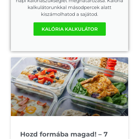
napi kalóriaszükséglet meghatározása. Kalória
kalkulátorunkkal másodpercek alatt
kiszámolhatod a sajátod.
KALÓRIA KALKULÁTOR
Hozd formába magad! – 7