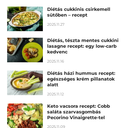
Diétás cukkinis csirkemell
sütőben – recept
2025.11.27
Diétás, tészta mentes cukkini
lasagne recept: egy low-carb
kedvenc
2025.11.16
Diétás házi hummus recept:
egészséges krém pillanatok
alatt
2025.11.12
Keto vacsora recept: Cobb
saláta szarvasgombás
Pecorino Vinaigrette-tel
2025.11.09