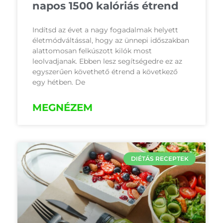
napos 1500 kalóriás étrend
Indítsd az évet a nagy fogadalmak helyett
életmódváltással, hogy az ünnepi időszakban
alattomosan felkúszott kilók most
leolvadjanak. Ebben lesz segítségedre ez az
egyszerűen követhető étrend a következő
egy hétben. De
MEGNÉZEM
DIÉTÁS RECEPTEK