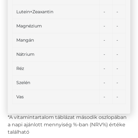
Lutein+Zeaxantin
-
-
Magnézium
-
-
Mangán
-
-
Nátrium
-
-
Réz
-
-
Szelén
-
-
Vas
-
-
*A vitamintartalom táblázat második oszlopában
a napi ajánlott mennyiség %-ban (NRV%) értéke
található