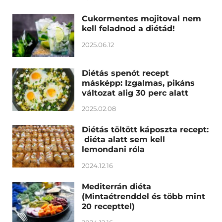
Cukormentes mojitoval nem
kell feladnod a diétád!
2025.06.12
Diétás spenót recept
másképp: Izgalmas, pikáns
változat alig 30 perc alatt
2025.02.08
Diétás töltött káposzta recept:
diéta alatt sem kell
lemondani róla
2024.12.16
Mediterrán diéta
(Mintaétrenddel és több mint
20 recepttel)