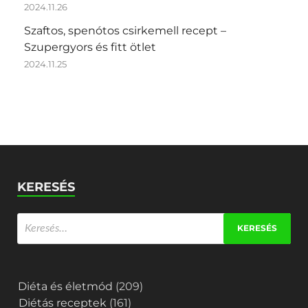
2024.11.26
Szaftos, spenótos csirkemell recept –
Szupergyors és fitt ötlet
2024.11.25
KERESÉS
Diéta és életmód
(209)
Diétás receptek
(161)