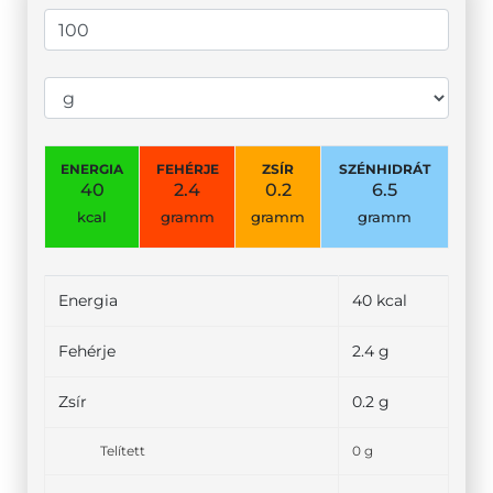
ENERGIA
FEHÉRJE
ZSÍR
SZÉNHIDRÁT
40
2.4
0.2
6.5
kcal
gramm
gramm
gramm
Energia
40 kcal
Fehérje
2.4 g
Zsír
0.2 g
Telített
0 g