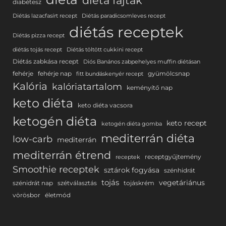
diéta fajták
diabétesz
Diétás lazacfasírt recept
Diétás paradicsomleves recept
diétás receptek
Diétás pizza recept
diétás tojás recept
Diétás töltött cukkini recept
Diétás zabkása recept
Diós Banános zabpehelyes muffin diétásan
fehérje
fehérje nap
gyümölcsnap
fitt bundáskenyér recept
Kalória
kalóriatartalom
keményítő nap
keto diéta
keto diéta vacsora
ketogén diéta
keto recept
ketogén diéta gomba
mediterrán diéta
low-carb
mediterrán
mediterrán étrend
receptgyűjtemény
receptek
Smoothie receptek
sztárok fogyása
szénhidrát
tojás
vegetáriánus
szénidrát nap
szétválasztás
tojáskrém
vörösbor
életmód