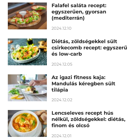
Falafel saláta recept:
egyszerűen, gyorsan
(mediterrán)
2024.12.10
Diétás, zöldségekkel sült
csirkecomb recept: egyszerű
és low-carb
2024.12.05
Az igazi fitness kaja:
Mandulás kéregben sült
tilápia
2024.12.02
Lencseleves recept hús
nélkül, zöldségekkel: diétás,
finom és olcsó
2024.12.01