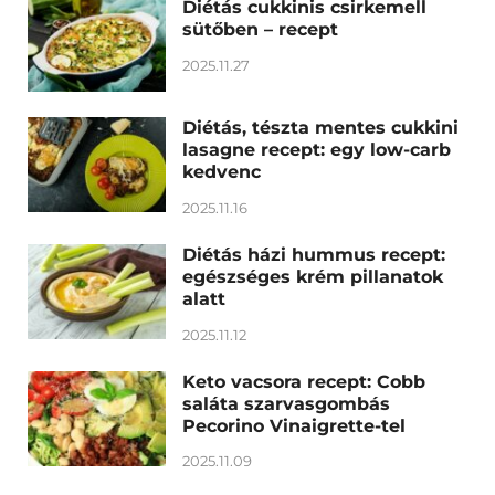
Diétás cukkinis csirkemell
sütőben – recept
2025.11.27
Diétás, tészta mentes cukkini
lasagne recept: egy low-carb
kedvenc
2025.11.16
Diétás házi hummus recept:
egészséges krém pillanatok
alatt
2025.11.12
Keto vacsora recept: Cobb
saláta szarvasgombás
Pecorino Vinaigrette-tel
2025.11.09