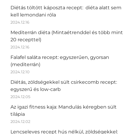
Diétás töltött káposzta recept: diéta alatt sem
kell lemondani róla
2024.12.16
Mediterrán diéta (Mintaétrenddel és több mint
20 recepttel)
2024.12.16
Falafel saláta recept: egyszerűen, gyorsan
(mediterrán)
2024.12.10
Diétás, zöldségekkel sült csirkecomb recept:
egyszerű és low-carb
2024.12.05
Az igazi fitness kaja: Mandulás kéregben sült
tilápia
2024.12.02
Lencseleves recept hús nélkül, zöldségekkel: