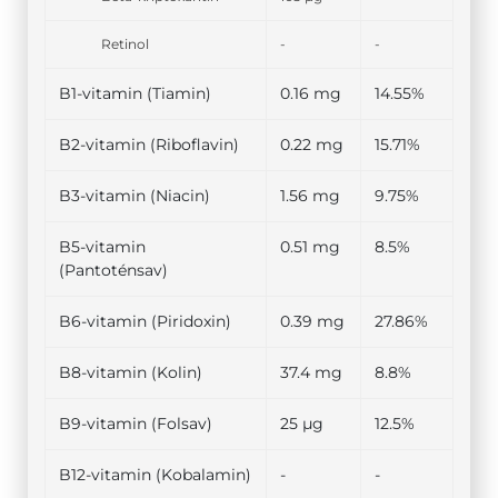
Retinol
-
-
B1-vitamin (Tiamin)
0.16 mg
14.55%
B2-vitamin (Riboflavin)
0.22 mg
15.71%
B3-vitamin (Niacin)
1.56 mg
9.75%
B5-vitamin
0.51 mg
8.5%
(Pantoténsav)
B6-vitamin (Piridoxin)
0.39 mg
27.86%
B8-vitamin (Kolin)
37.4 mg
8.8%
B9-vitamin (Folsav)
25 µg
12.5%
B12-vitamin (Kobalamin)
-
-