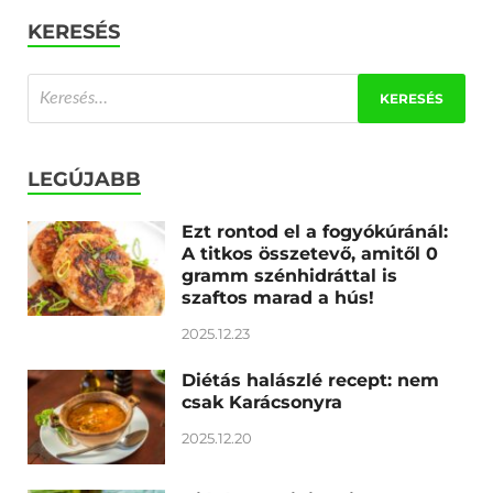
KERESÉS
LEGÚJABB
Ezt rontod el a fogyókúránál:
A titkos összetevő, amitől 0
gramm szénhidráttal is
szaftos marad a hús!
2025.12.23
Diétás halászlé recept: nem
csak Karácsonyra
2025.12.20