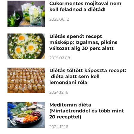
Cukormentes mojitoval nem
kell feladnod a diétád!
2025.06.12
Diétás spenót recept
másképp: Izgalmas, pikáns
változat alig 30 perc alatt
2025.02.08
Diétás töltött káposzta recept:
diéta alatt sem kell
lemondani róla
2024.12.16
Mediterrán diéta
(Mintaétrenddel és több mint
20 recepttel)
2024.12.16