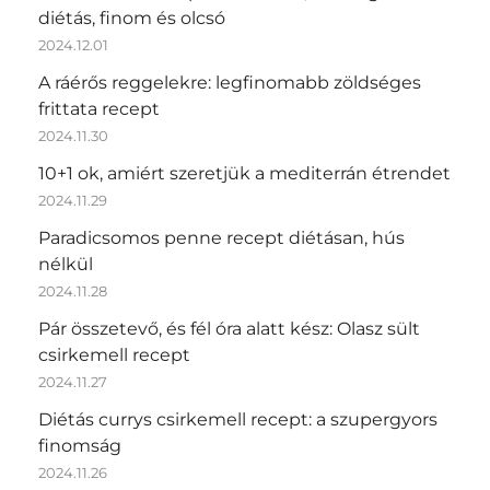
diétás, finom és olcsó
2024.12.01
A ráérős reggelekre: legfinomabb zöldséges
frittata recept
2024.11.30
10+1 ok, amiért szeretjük a mediterrán étrendet
2024.11.29
Paradicsomos penne recept diétásan, hús
nélkül
2024.11.28
Pár összetevő, és fél óra alatt kész: Olasz sült
csirkemell recept
2024.11.27
Diétás currys csirkemell recept: a szupergyors
finomság
2024.11.26