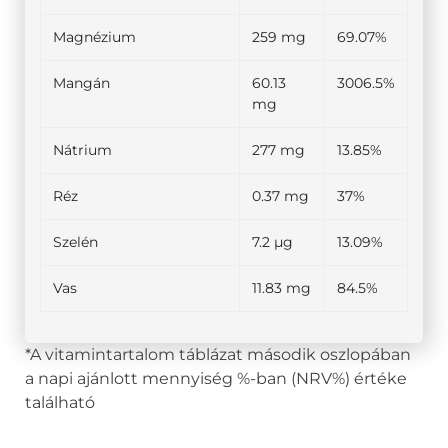
Magnézium
259 mg
69.07%
Mangán
60.13
3006.5%
mg
Nátrium
277 mg
13.85%
Réz
0.37 mg
37%
Szelén
7.2 µg
13.09%
Vas
11.83 mg
84.5%
*A vitamintartalom táblázat második oszlopában
a napi ajánlott mennyiség %-ban (NRV%) értéke
található