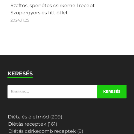
Szaftos, spenótos csirkemell recept –
Szupergyors és fitt ötlet
2024.11.25
KERESÉS
Diéta és életmód
(209)
Diétás receptek
(161)
Diétás csirkecomb receptek
(9)