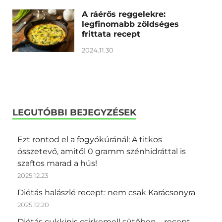
A ráérős reggelekre:
legfinomabb zöldséges
frittata recept
2024.11.30
LEGUTÓBBI BEJEGYZÉSEK
Ezt rontod el a fogyókúránál: A titkos
összetevő, amitől 0 gramm szénhidráttal is
szaftos marad a hús!
2025.12.23
Diétás halászlé recept: nem csak Karácsonyra
2025.12.20
Diétás cukkinis csirkemell sütőben – recept