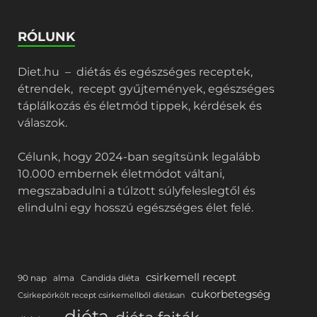
RÓLUNK
Diet.hu – diétás és egészséges receptek,
étrendek, recept gyűjtemények, egészséges
táplálkozás és életmód tippek, kérdések és
válaszok.
Célunk, hogy 2024-ban segítsünk legalább
10.000 embernek életmódot váltani,
megszabadulni a túlzott súlyfeleslegtől és
elindulni egy hosszú egészséges élet felé.
csirkemell recept
90 nap
alma
Candida diéta
cukorbetegség
Csirkepörkölt recept csirkemellből diétásan
diéta