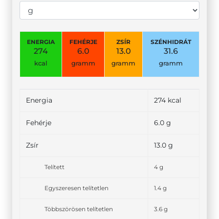
ENERGIA
FEHÉRJE
ZSÍR
SZÉNHIDRÁT
274
6.0
13.0
31.6
kcal
gramm
gramm
gramm
Energia
274 kcal
Fehérje
6.0 g
Zsír
13.0 g
Telített
4 g
Egyszeresen telítetlen
1.4 g
Többszörösen telítetlen
3.6 g