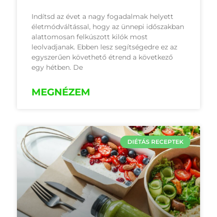
Indítsd az évet a nagy fogadalmak helyett
életmódváltással, hogy az ünnepi időszakban
alattomosan felkúszott kilók most
leolvadjanak. Ebben lesz segítségedre ez az
egyszerűen követhető étrend a következő
egy hétben. De
MEGNÉZEM
DIÉTÁS RECEPTEK