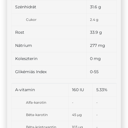
Szénhidrát
31.6 g
Cukor
2.4 g
Rost
33.9 g
Nátrium
277 mg
Koleszterin
0 mg
Glikémiás Index
0-55
A-vitamin
160 IU
5.33%
Alfa-karotin
-
-
Béta-karotin
45 µg
-
Béta-kriptoxantin
103 µg
-