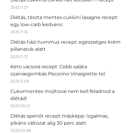
2025.11.27
Diétás, tészta mentes cukkini lasagne recept:
egy low-carb kedvenc
2025.11.16
Diétás házi hummus recept: egészséges krém
pillanatok alatt
2025.11.12
Keto vacsora recept: Cobb saláta
szarvasgombás Pecorino Vinaigrette-tel
2025.11.09
Cukormentes mojitoval nem kell feladnod a
diétád!
2025.06.12
Diétás spenót recept másképp: Izgalmas,
pikáns változat alig 30 perc alatt
2025.02.08