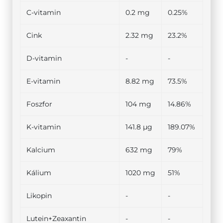
C-vitamin
0.2 mg
0.25%
Cink
2.32 mg
23.2%
D-vitamin
-
-
E-vitamin
8.82 mg
73.5%
Foszfor
104 mg
14.86%
K-vitamin
141.8 µg
189.07%
Kalcium
632 mg
79%
Kálium
1020 mg
51%
Likopin
-
-
Lutein+Zeaxantin
-
-