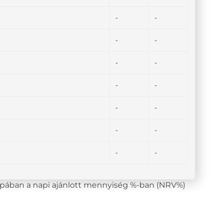
-
-
-
-
-
-
-
-
-
-
-
-
-
-
lopában a napi ajánlott mennyiség %-ban (NRV%)