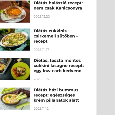
Diétás halászlé recept:
nem csak Karácsonyra
2025.12.20
Diétás cukkinis
csirkemell sütőben –
recept
2025.11.27
Diétás, tészta mentes
cukkini lasagne recept:
egy low-carb kedvenc
2025.11.16
Diétás házi hummus
recept: egészséges
krém pillanatok alatt
2025.11.12