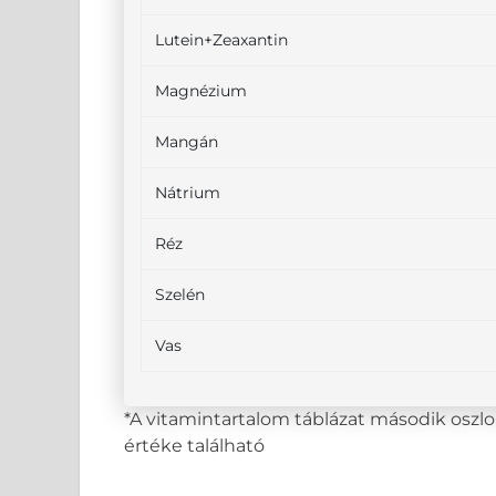
Lutein+Zeaxantin
Magnézium
Mangán
Nátrium
Réz
Szelén
Vas
*A vitamintartalom táblázat második osz
értéke található