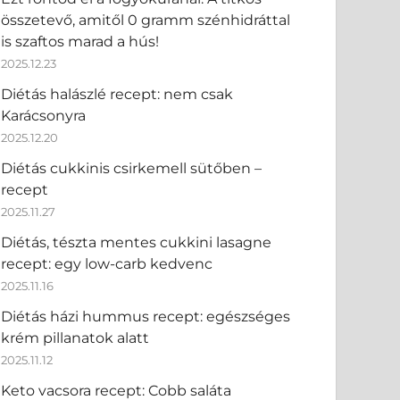
összetevő, amitől 0 gramm szénhidráttal
is szaftos marad a hús!
2025.12.23
Diétás halászlé recept: nem csak
Karácsonyra
2025.12.20
Diétás cukkinis csirkemell sütőben –
recept
2025.11.27
Diétás, tészta mentes cukkini lasagne
recept: egy low-carb kedvenc
2025.11.16
Diétás házi hummus recept: egészséges
krém pillanatok alatt
2025.11.12
Keto vacsora recept: Cobb saláta