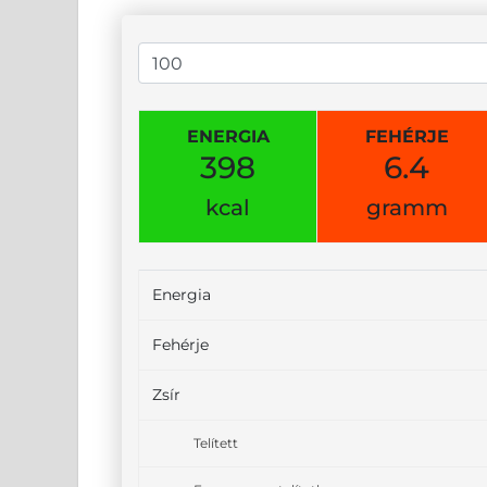
ENERGIA
FEHÉRJE
398
6.4
kcal
gramm
Energia
Fehérje
Zsír
Telített