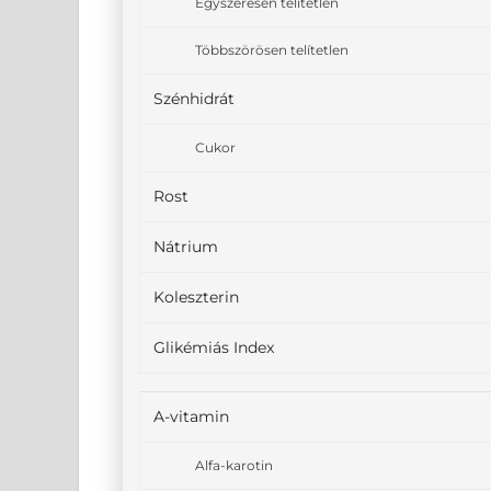
Egyszeresen telítetlen
Többszörösen telítetlen
Szénhidrát
Cukor
Rost
Nátrium
Koleszterin
Glikémiás Index
A-vitamin
Alfa-karotin