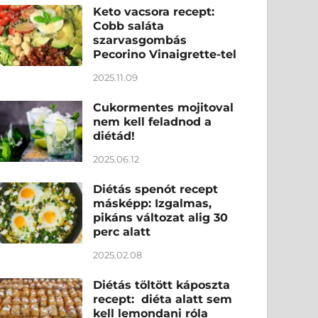
Keto vacsora recept:
Cobb saláta
szarvasgombás
Pecorino Vinaigrette-tel
2025.11.09
Cukormentes mojitoval
nem kell feladnod a
diétád!
2025.06.12
Diétás spenót recept
másképp: Izgalmas,
pikáns változat alig 30
perc alatt
2025.02.08
Diétás töltött káposzta
recept: diéta alatt sem
kell lemondani róla