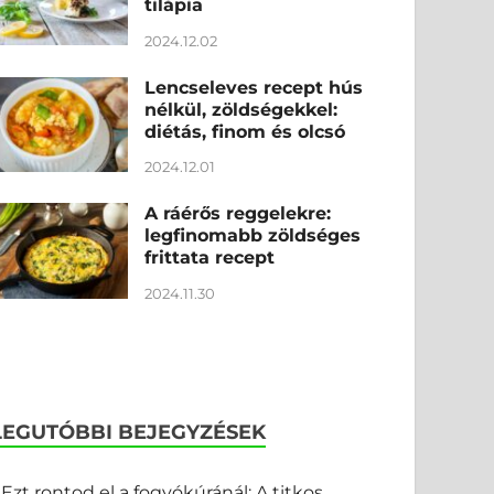
tilápia
2024.12.02
Lencseleves recept hús
nélkül, zöldségekkel:
diétás, finom és olcsó
2024.12.01
A ráérős reggelekre:
legfinomabb zöldséges
frittata recept
2024.11.30
LEGUTÓBBI BEJEGYZÉSEK
Ezt rontod el a fogyókúránál: A titkos