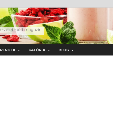
éges életmód magazin
TRENDEK
KALÓRIA
BLOG