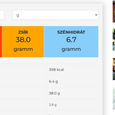
ZSÍR
SZÉNHIDRÁT
38.0
6.7
gramm
gramm
398 kcal
6.4 g
38.0 g
2.8 g