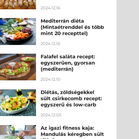
2024.12.16
Mediterrán diéta
(Mintaétrenddel és több
mint 20 recepttel)
2024.12.16
Falafel saláta recept:
egyszerűen, gyorsan
(mediterrán)
2024.12.10
Diétás, zöldségekkel
sült csirkecomb recept:
egyszerű és low-carb
2024.12.05
Az igazi fitness kaja:
Mandulás kéregben sült