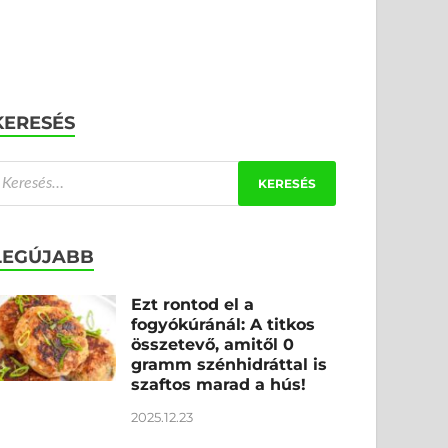
KERESÉS
LEGÚJABB
Ezt rontod el a
fogyókúránál: A titkos
összetevő, amitől 0
gramm szénhidráttal is
szaftos marad a hús!
2025.12.23