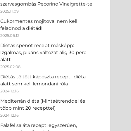
szarvasgombás Pecorino Vinaigrette-tel
2025.11.09
Cukormentes mojitoval nem kell
feladnod a diétád!
2025.06.12
Diétás spenót recept másképp:
Izgalmas, pikáns változat alig 30 perc
alatt
2025.02.08
Diétás töltött káposzta recept: diéta
alatt sem kell lemondani róla
2024.12.16
Mediterrán diéta (Mintaétrenddel és
több mint 20 recepttel)
2024.12.16
Falafel saláta recept: egyszerűen,