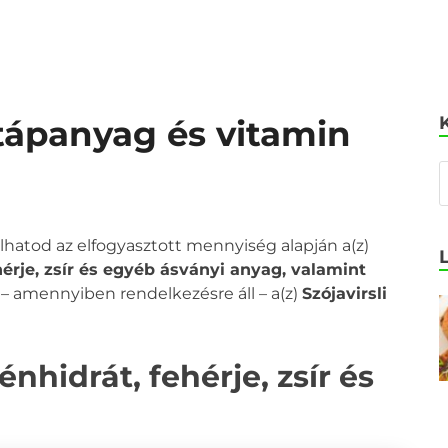
, tápanyag és vitamin
olhatod az elfogyasztott mennyiség alapján a(z)
ehérje, zsír és egyéb ásványi anyag, valamint
a – amennyiben rendelkezésre áll – a(z)
Szójavirsli
énhidrát, fehérje, zsír és