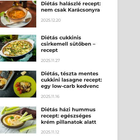
Diétás halászlé recept:
nem csak Karácsonyra
2025.12.20
Diétás cukkinis
csirkemell sütőben –
recept
2025.11.27
Diétás, tészta mentes
cukkini lasagne recept:
egy low-carb kedvenc
2025.11.16
Diétás házi hummus
recept: egészséges
krém pillanatok alatt
2025.11.12