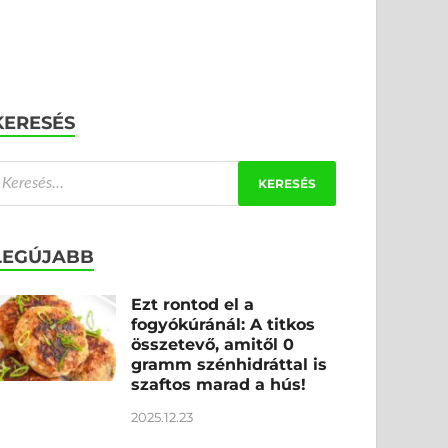
KERESÉS
LEGÚJABB
Ezt rontod el a
fogyókúránál: A titkos
összetevő, amitől 0
gramm szénhidráttal is
szaftos marad a hús!
2025.12.23