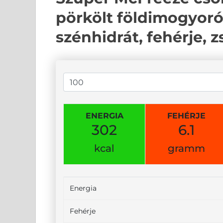
pörkölt földimogyoró
szénhidrát, fehérje, 
ENERGIA
FEHÉRJE
302
6.1
kcal
gramm
Energia
Fehérje