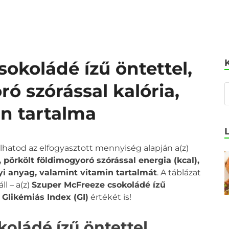
okoládé ízű öntettel,
ó szórással kalória,
in tartalma
olhatod az elfogyasztott mennyiség alapján a(z)
 pörkölt földimogyoró szórással energia (kcal),
nyi anyag, valamint vitamin tartalmát
. A táblázat
l – a(z)
Szuper McFreeze csokoládé ízű
 Glikémiás Index (GI)
értékét is!
oládé ízű öntettel,