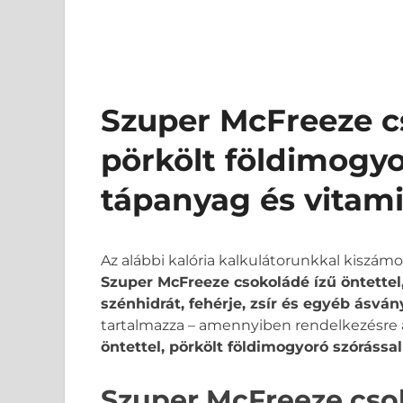
Szuper McFreeze cs
pörkölt földimogyor
tápanyag és vitam
Az alábbi kalória kalkulátorunkkal kiszám
Szuper McFreeze csokoládé ízű öntettel,
szénhidrát, fehérje, zsír és egyéb ásvá
tartalmazza – amennyiben rendelkezésre ál
öntettel, pörkölt földimogyoró szórással
Szuper McFreeze csok