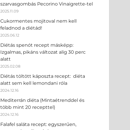
szarvasgombás Pecorino Vinaigrette-tel
2025.11.09
Cukormentes mojitoval nem kell
feladnod a diétád!
2025.06.12
Diétás spenót recept másképp:
Izgalmas, pikáns változat alig 30 perc
alatt
2025.02.08
Diétás töltött káposzta recept: diéta
alatt sem kell lemondani róla
2024.12.16
Mediterrán diéta (Mintaétrenddel és
több mint 20 recepttel)
2024.12.16
Falafel saláta recept: egyszerűen,