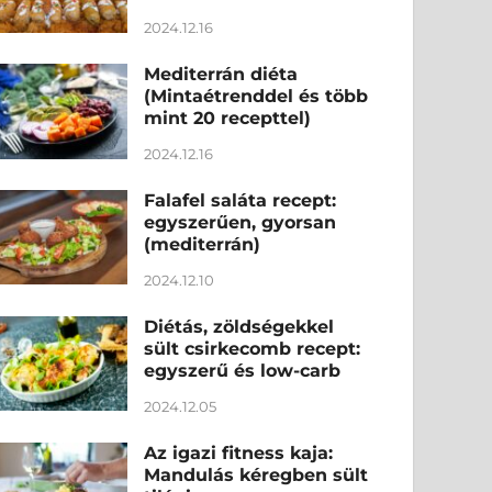
2024.12.16
Mediterrán diéta
(Mintaétrenddel és több
mint 20 recepttel)
2024.12.16
Falafel saláta recept:
egyszerűen, gyorsan
(mediterrán)
2024.12.10
Diétás, zöldségekkel
sült csirkecomb recept:
egyszerű és low-carb
2024.12.05
Az igazi fitness kaja:
Mandulás kéregben sült