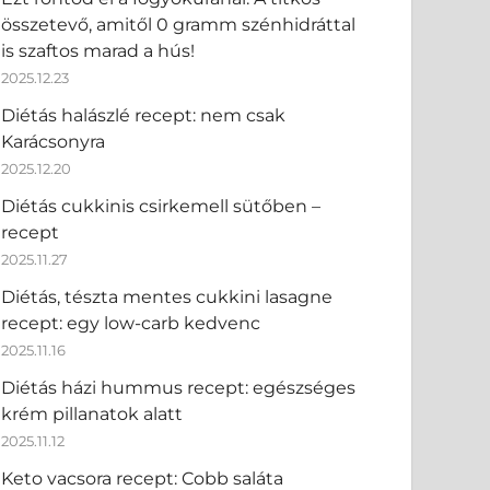
összetevő, amitől 0 gramm szénhidráttal
is szaftos marad a hús!
2025.12.23
Diétás halászlé recept: nem csak
Karácsonyra
2025.12.20
Diétás cukkinis csirkemell sütőben –
recept
2025.11.27
Diétás, tészta mentes cukkini lasagne
recept: egy low-carb kedvenc
2025.11.16
Diétás házi hummus recept: egészséges
krém pillanatok alatt
2025.11.12
Keto vacsora recept: Cobb saláta