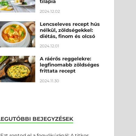
tilápia
2024.12.02
Lencseleves recept hús
nélkül, zöldségekkel:
diétás, finom és olcsó
2024.12.01
A ráérős reggelekre:
legfinomabb zöldséges
frittata recept
2024.11.30
LEGUTÓBBI BEJEGYZÉSEK
Ezt rontod el a fogyókúránál: A titkos