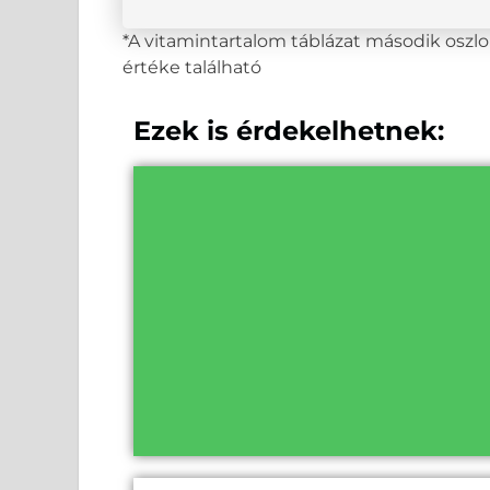
*A vitamintartalom táblázat második osz
értéke található
Ezek is érdekelhetnek: