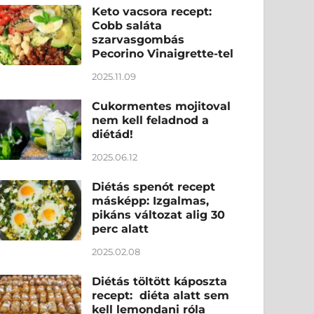
Keto vacsora recept:
Cobb saláta
szarvasgombás
Pecorino Vinaigrette-tel
2025.11.09
Cukormentes mojitoval
nem kell feladnod a
diétád!
2025.06.12
Diétás spenót recept
másképp: Izgalmas,
pikáns változat alig 30
perc alatt
2025.02.08
Diétás töltött káposzta
recept: diéta alatt sem
kell lemondani róla