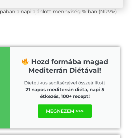
lopában a napi ajánlott mennyiség %-ban (NRV%)
Hozd formába magad
Mediterrán Diétával!
Dietetikus segítségével összeállított
21 napos mediterrán diéta, napi 5
étkezés, 100+ recept!
MEGNÉZEM >>>