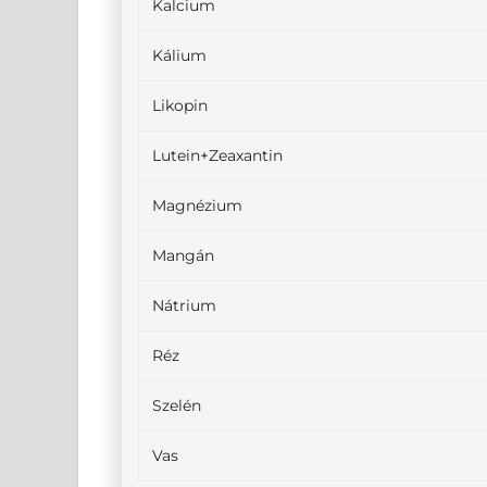
Kalcium
Kálium
Likopin
Lutein+Zeaxantin
Magnézium
Mangán
Nátrium
Réz
Szelén
Vas