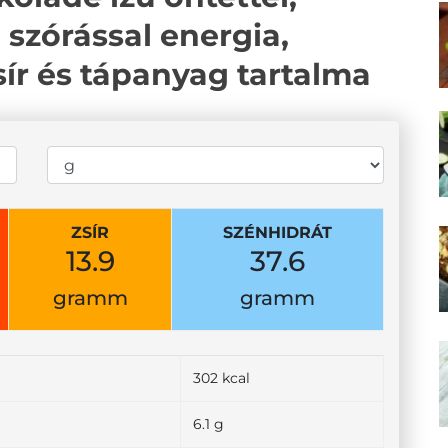
 szórással energia,
zsír és tápanyag tartalma
ZSÍR
SZÉNHIDRÁT
13.9
37.6
gramm
gramm
302 kcal
6.1 g