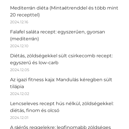
Mediterrán diéta (Mintaétrenddel és több mint
20 recepttel)
2024.12.16
Falafel saláta recept: egyszerűen, gyorsan
(mediterrán)
2024.12.10
Diétás, zöldségekkel sült csirkecomb recept:
egyszerű és low-carb
2024.12.05
Az igazi fitness kaja: Mandulás kéregben sült
tilápia
2024.12.02
Lencseleves recept hús nélkül, zöldségekkel:
diétás, finom és olcsó
2024.12.01
A ráérős reggelekre: legfinomabb zöldséges