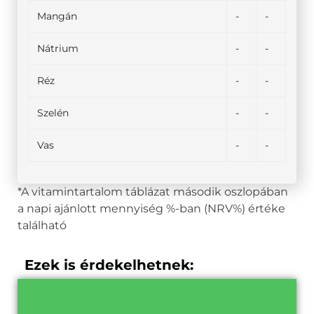
Mangán
-
-
Nátrium
-
-
Réz
-
-
Szelén
-
-
Vas
-
-
*A vitamintartalom táblázat második oszlopában
a napi ajánlott mennyiség %-ban (NRV%) értéke
található
Ezek is érdekelhetnek: