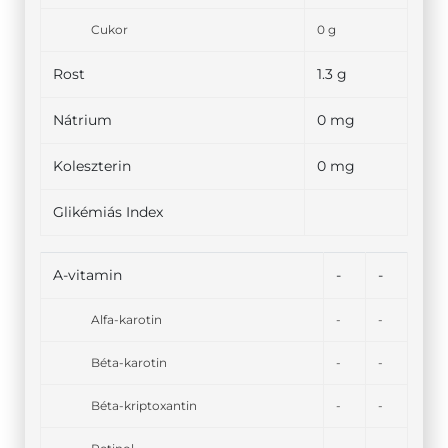
Cukor
0 g
Rost
1.3 g
Nátrium
0 mg
Koleszterin
0 mg
Glikémiás Index
A-vitamin
-
-
Alfa-karotin
-
-
Béta-karotin
-
-
Béta-kriptoxantin
-
-