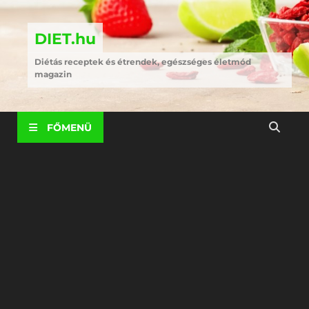
DIET.hu
Diétás receptek és étrendek, egészséges életmód
magazin
FŐMENÜ