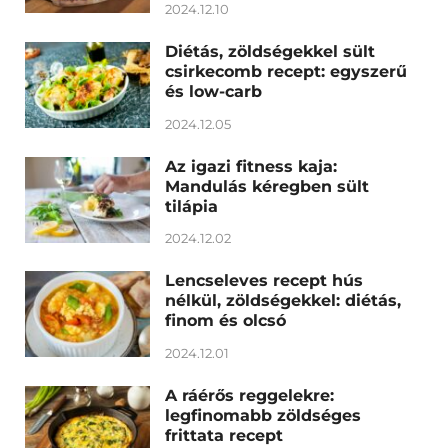
2024.12.10
Diétás, zöldségekkel sült
csirkecomb recept: egyszerű
és low-carb
2024.12.05
Az igazi fitness kaja:
Mandulás kéregben sült
tilápia
2024.12.02
Lencseleves recept hús
nélkül, zöldségekkel: diétás,
finom és olcsó
2024.12.01
A ráérős reggelekre:
legfinomabb zöldséges
frittata recept