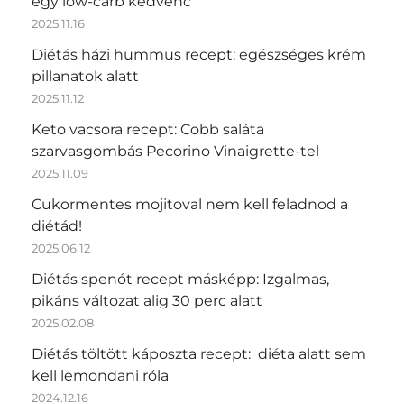
egy low-carb kedvenc
2025.11.16
Diétás házi hummus recept: egészséges krém
pillanatok alatt
2025.11.12
Keto vacsora recept: Cobb saláta
szarvasgombás Pecorino Vinaigrette-tel
2025.11.09
Cukormentes mojitoval nem kell feladnod a
diétád!
2025.06.12
Diétás spenót recept másképp: Izgalmas,
pikáns változat alig 30 perc alatt
2025.02.08
Diétás töltött káposzta recept: diéta alatt sem
kell lemondani róla
2024.12.16