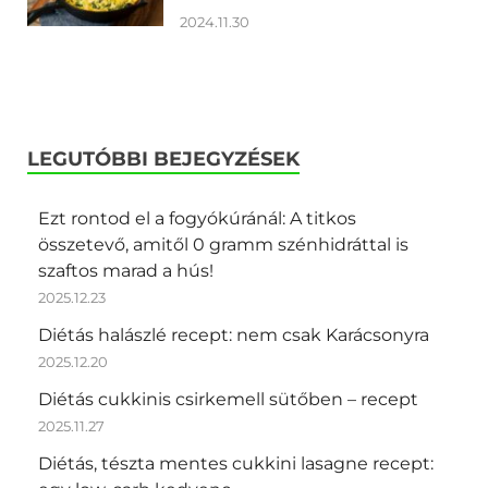
2024.11.30
LEGUTÓBBI BEJEGYZÉSEK
Ezt rontod el a fogyókúránál: A titkos
összetevő, amitől 0 gramm szénhidráttal is
szaftos marad a hús!
2025.12.23
Diétás halászlé recept: nem csak Karácsonyra
2025.12.20
Diétás cukkinis csirkemell sütőben – recept
2025.11.27
Diétás, tészta mentes cukkini lasagne recept: