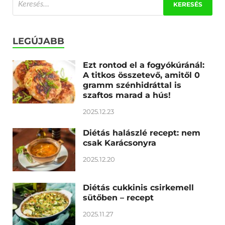
LEGÚJABB
Ezt rontod el a fogyókúránál:
A titkos összetevő, amitől 0
gramm szénhidráttal is
szaftos marad a hús!
2025.12.23
Diétás halászlé recept: nem
csak Karácsonyra
2025.12.20
Diétás cukkinis csirkemell
sütőben – recept
2025.11.27