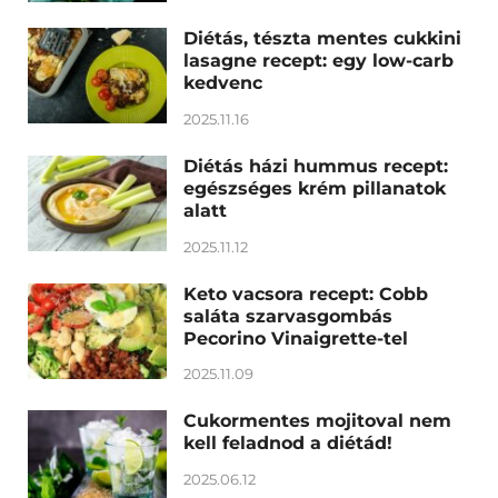
Diétás, tészta mentes cukkini
lasagne recept: egy low-carb
kedvenc
2025.11.16
Diétás házi hummus recept:
egészséges krém pillanatok
alatt
2025.11.12
Keto vacsora recept: Cobb
saláta szarvasgombás
Pecorino Vinaigrette-tel
2025.11.09
Cukormentes mojitoval nem
kell feladnod a diétád!
2025.06.12