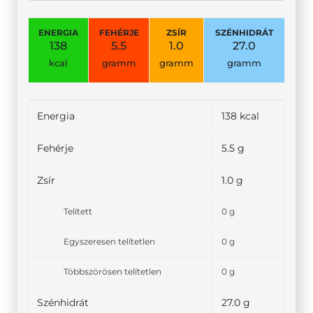
ENERGIA
FEHÉRJE
ZSÍR
SZÉNHIDRÁT
138
5.5
1.0
27.0
kcal
gramm
gramm
gramm
Energia
138 kcal
Fehérje
5.5 g
Zsír
1.0 g
Telített
0 g
Egyszeresen telítetlen
0 g
Többszörösen telítetlen
0 g
Szénhidrát
27.0 g