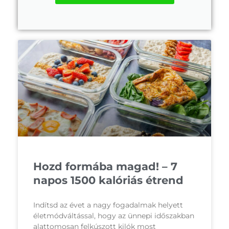
Hozd formába magad! – 7
napos 1500 kalóriás étrend
Indítsd az évet a nagy fogadalmak helyett
életmódváltással, hogy az ünnepi időszakban
alattomosan felkúszott kilók most