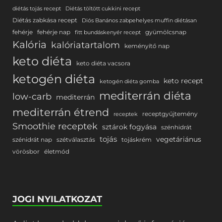
diétás tojás recept
Diétás töltött cukkini recept
Diétás zabkása recept
Diós Banános zabpehelyes muffin diétásan
fehérje
fehérje nap
gyümölcsnap
fitt bundáskenyér recept
Kalória
kalóriatartalom
keményítő nap
keto diéta
keto diéta vacsora
ketogén diéta
keto recept
ketogén diéta gomba
mediterrán diéta
low-carb
mediterrán
mediterrán étrend
receptgyűjtemény
receptek
Smoothie receptek
sztárok fogyása
szénhidrát
tojás
vegetáriánus
szénidrát nap
szétválasztás
tojáskrém
vörösbor
életmód
JOGI NYILATKOZAT