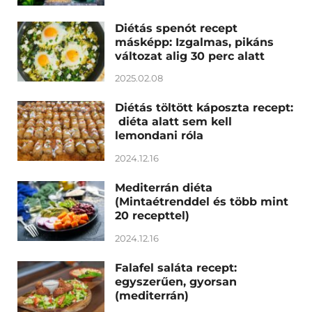
Diétás spenót recept
másképp: Izgalmas, pikáns
változat alig 30 perc alatt
2025.02.08
Diétás töltött káposzta recept:
diéta alatt sem kell
lemondani róla
2024.12.16
Mediterrán diéta
(Mintaétrenddel és több mint
20 recepttel)
2024.12.16
Falafel saláta recept:
egyszerűen, gyorsan
(mediterrán)