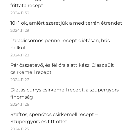
frittata recept
2024.11.30
10+1 ok, amiért szeretjük a mediterrán étrendet
2024.11.29
Paradicsomos penne recept diétásan, hús
nélkül
2024.11.28
Pár összetevő, és fél óra alatt kész: Olasz sült
csirkemell recept
2024.11.27
Diétás currys csirkemell recept: a szupergyors
finomság
2024.11.26
Szaftos, spenótos csirkemell recept –
Szupergyors és fitt ötlet
2024.11.25