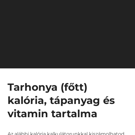
Tarhonya (főtt)
kalória, tápanyag és
vitamin tartalma
Az alábbi kalória kalkulátorunkkal kiszámolhatod