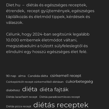
Diet.hu – diétás és egészséges receptek,
étrendek, recept gyűjtemények, egészséges
táplálkozás és életmód tippek, kérdések és
válaszok.
Célunk, hogy 2024-ban segítsünk legalább
10.000 embernek életmódot váltani,
megszabadulni a túlzott súlyfeleslegtől és
elindulni egy hosszú egészséges élet felé.
csirkemell recept
90 nap
alma
Candida diéta
cukorbetegség
Csirkepörkölt recept csirkemellből diétásan
diéta
diéta fajták
diabétesz
Diétás lazacfasírt recept
Diétás paradicsomleves recept
diétás receptek
Diétás pizza recept