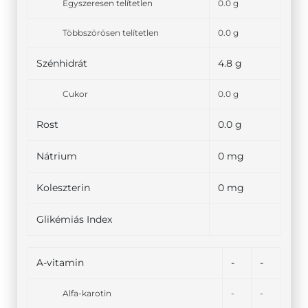
Egyszeresen telítetlen
0.0 g
Többszörösen telítetlen
0.0 g
Szénhidrát
4.8 g
Cukor
0.0 g
Rost
0.0 g
Nátrium
0 mg
Koleszterin
0 mg
Glikémiás Index
A-vitamin
-
-
Alfa-karotin
-
-