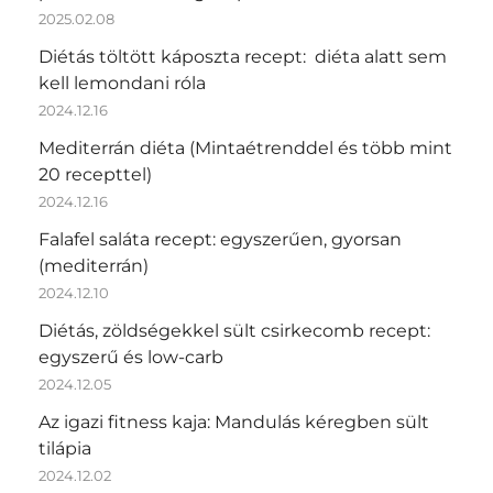
2025.02.08
Diétás töltött káposzta recept: diéta alatt sem
kell lemondani róla
2024.12.16
Mediterrán diéta (Mintaétrenddel és több mint
20 recepttel)
2024.12.16
Falafel saláta recept: egyszerűen, gyorsan
(mediterrán)
2024.12.10
Diétás, zöldségekkel sült csirkecomb recept:
egyszerű és low-carb
2024.12.05
Az igazi fitness kaja: Mandulás kéregben sült
tilápia
2024.12.02