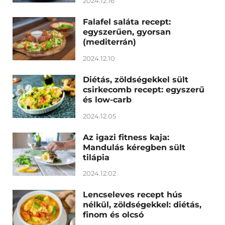
2024.12.16
Falafel saláta recept:
egyszerűen, gyorsan
(mediterrán)
2024.12.10
Diétás, zöldségekkel sült
csirkecomb recept: egyszerű
és low-carb
2024.12.05
Az igazi fitness kaja:
Mandulás kéregben sült
tilápia
2024.12.02
Lencseleves recept hús
nélkül, zöldségekkel: diétás,
finom és olcsó