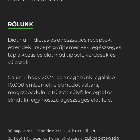
RÓLUNK
Diet.hu – diétás és egészséges receptek,
étrendek, recept gyűjtemények, egészséges
táplálkozás és életmód tippek, kérdések és
válaszok.
Célunk, hogy 2024-ban segítsünk legalább
10.000 embernek életmódot váltani,
megszabadulni a túlzott súlyfeleslegtől és
elindulni egy hosszú egészséges élet felé.
csirkemell recept
90 nap
alma
Candida diéta
cukorbetegség
Csirkepörkölt recept csirkemellből diétásan