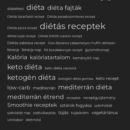
diéta
diéta fajták
diabétesz
Diétás lazacfasírt recept
Diétás paradicsomleves recept
diétás receptek
Diétás pizza recept
diétás tojás recept
Diétás töltött cukkini recept
Diétás zabkása recept
Diós Banános zabpehelyes muffin diétásan
fehérje
fehérje nap
gyümölcsnap
fitt bundáskenyér recept
Kalória
kalóriatartalom
keményítő nap
keto diéta
keto diéta vacsora
ketogén diéta
keto recept
ketogén diéta gomba
mediterrán diéta
low-carb
mediterrán
mediterrán étrend
receptgyűjtemény
receptek
Smoothie receptek
sztárok fogyása
szénhidrát
tojás
vegetáriánus
szénidrát nap
szétválasztás
tojáskrém
vörösbor
életmód