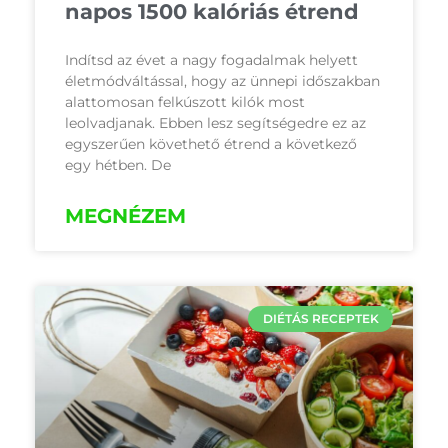
napos 1500 kalóriás étrend
Indítsd az évet a nagy fogadalmak helyett
életmódváltással, hogy az ünnepi időszakban
alattomosan felkúszott kilók most
leolvadjanak. Ebben lesz segítségedre ez az
egyszerűen követhető étrend a következő
egy hétben. De
MEGNÉZEM
DIÉTÁS RECEPTEK