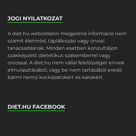
JOGI NYILATKOZAT
A diet.hu weboldalon megjelenő információ nem
számít életmód, táplálkozási vagy orvosi
tanácsadásnak. Minden esetben konzultáljon
szakképzett dietetikus szakemberrel vagy
orvossal. A diet.hu nem vállal felelősséget ennek
elmulasztásából, vagy be nem tartásából eredő
bármi nemű kockázatokért és károkért.
DIET.HU FACEBOOK