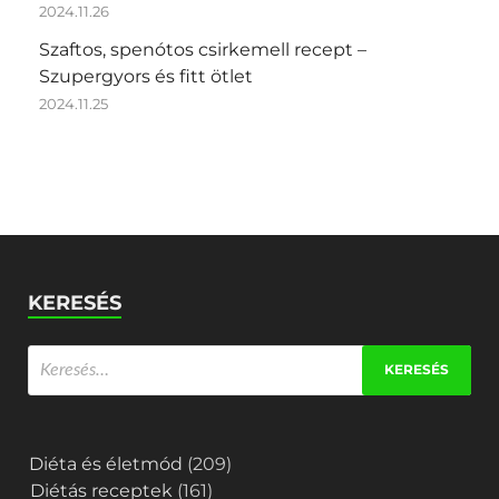
2024.11.26
Szaftos, spenótos csirkemell recept –
Szupergyors és fitt ötlet
2024.11.25
KERESÉS
Diéta és életmód
(209)
Diétás receptek
(161)