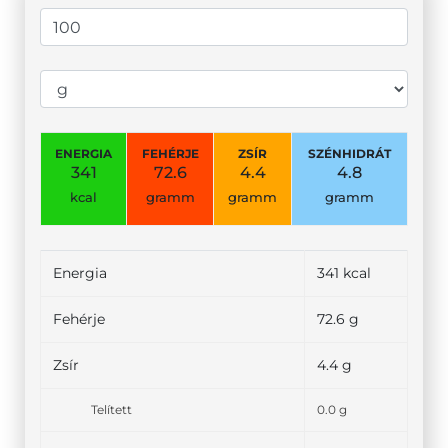
ENERGIA
FEHÉRJE
ZSÍR
SZÉNHIDRÁT
341
72.6
4.4
4.8
kcal
gramm
gramm
gramm
Energia
341 kcal
Fehérje
72.6 g
Zsír
4.4 g
Telített
0.0 g