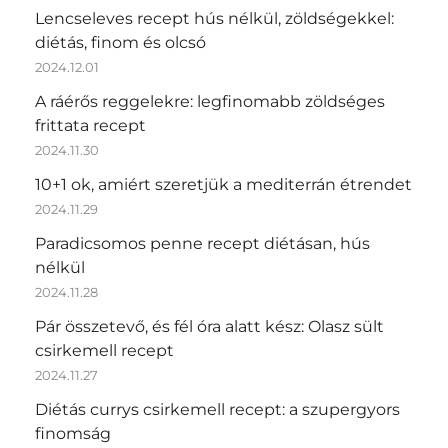
Lencseleves recept hús nélkül, zöldségekkel:
diétás, finom és olcsó
2024.12.01
A ráérős reggelekre: legfinomabb zöldséges
frittata recept
2024.11.30
10+1 ok, amiért szeretjük a mediterrán étrendet
2024.11.29
Paradicsomos penne recept diétásan, hús
nélkül
2024.11.28
Pár összetevő, és fél óra alatt kész: Olasz sült
csirkemell recept
2024.11.27
Diétás currys csirkemell recept: a szupergyors
finomság