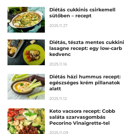
Diétás cukkinis csirkemell
sütőben – recept
2025.11.27
Diétás, tészta mentes cukkini
lasagne recept: egy low-carb
kedvenc
2025.11.16
Diétás házi hummus recept:
egészséges krém pillanatok
alatt
2025.11.12
Keto vacsora recept: Cobb
saláta szarvasgombás
Pecorino Vinaigrette-tel
2025.11.09