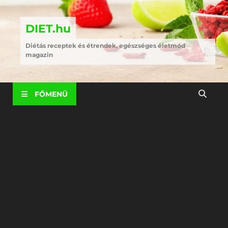
DIET.hu
Diétás receptek és étrendek, egészséges életmód
magazin
FŐMENÜ