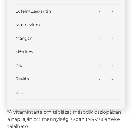
Lutein+Zeaxantin
-
-
Magnézium
-
-
Mangán
-
-
Nátrium
-
-
Réz
-
-
Szelén
-
-
Vas
-
-
*A vitamintartalom táblázat második oszlopában
a napi ajánlott mennyiség %-ban (NRV%) értéke
található