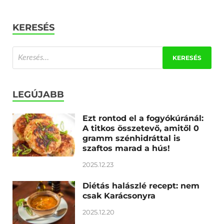
KERESÉS
LEGÚJABB
Ezt rontod el a fogyókúránál:
A titkos összetevő, amitől 0
gramm szénhidráttal is
szaftos marad a hús!
2025.12.23
Diétás halászlé recept: nem
csak Karácsonyra
2025.12.20