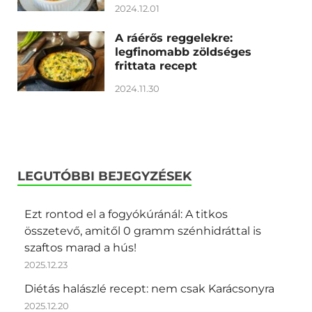
2024.12.01
A ráérős reggelekre:
legfinomabb zöldséges
frittata recept
2024.11.30
LEGUTÓBBI BEJEGYZÉSEK
Ezt rontod el a fogyókúránál: A titkos
összetevő, amitől 0 gramm szénhidráttal is
szaftos marad a hús!
2025.12.23
Diétás halászlé recept: nem csak Karácsonyra
2025.12.20