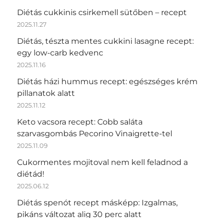
Diétás cukkinis csirkemell sütőben – recept
2025.11.27
Diétás, tészta mentes cukkini lasagne recept:
egy low-carb kedvenc
2025.11.16
Diétás házi hummus recept: egészséges krém
pillanatok alatt
2025.11.12
Keto vacsora recept: Cobb saláta
szarvasgombás Pecorino Vinaigrette-tel
2025.11.09
Cukormentes mojitoval nem kell feladnod a
diétád!
2025.06.12
Diétás spenót recept másképp: Izgalmas,
pikáns változat alig 30 perc alatt