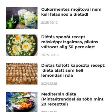
Cukormentes mojitoval nem
kell feladnod a diétád!
2025.06.12
Diétás spenót recept
másképp: Izgalmas, pikáns
változat alig 30 perc alatt
2025.02.08
Diétás töltött káposzta recept:
diéta alatt sem kell
lemondani róla
2024.12.16
Mediterrán diéta
(Mintaétrenddel és több mint
20 recepttel)