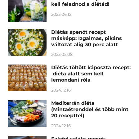
kell feladnod a diétád!
2025.06.12
Diétás spenót recept
másképp: Izgalmas, pikáns
változat alig 30 perc alatt
2025.02.08
Diétás töltött káposzta recept:
diéta alatt sem kell
lemondani róla
2024.12.16
Mediterrán diéta
(Mintaétrenddel és több mint
20 recepttel)
2024.12.16
Falafel saláta recept: