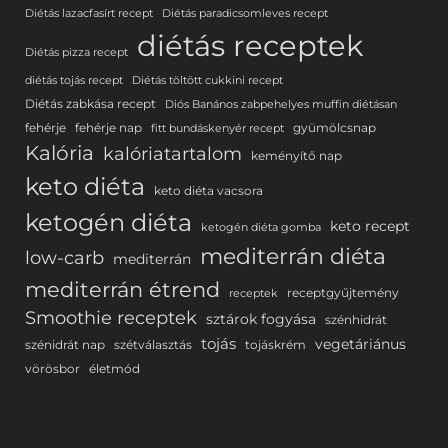
Diétás lazacfasírt recept
Diétás paradicsomleves recept
diétás receptek
Diétás pizza recept
diétás tojás recept
Diétás töltött cukkini recept
Diétás zabkása recept
Diós Banános zabpehelyes muffin diétásan
fehérje
fehérje nap
gyümölcsnap
fitt bundáskenyér recept
Kalória
kalóriatartalom
keményítő nap
keto diéta
keto diéta vacsora
ketogén diéta
keto recept
ketogén diéta gomba
mediterrán diéta
low-carb
mediterrán
mediterrán étrend
receptgyűjtemény
receptek
Smoothie receptek
sztárok fogyása
szénhidrát
tojás
vegetáriánus
szénidrát nap
szétválasztás
tojáskrém
vörösbor
életmód