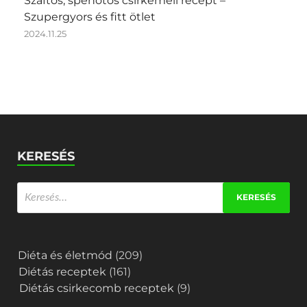
Szaftos, spenótos csirkemell recept –
Szupergyors és fitt ötlet
2024.11.25
KERESÉS
Diéta és életmód
(209)
Diétás receptek
(161)
Diétás csirkecomb receptek
(9)