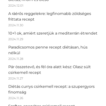
2024.12.01
A ráérős reggelekre: legfinomabb zöldséges
frittata recept
2024.11.30
10+1 ok, amiért szeretjük a mediterrán étrendet
2024.11.29
Paradicsomos penne recept diétásan, hús
nélkül
2024.11.28
Pár összetevő, és fél óra alatt kész: Olasz sült
csirkemell recept
2024.11.27
Diétás currys csirkemell recept: a szupergyors
finomság
2024.11.26