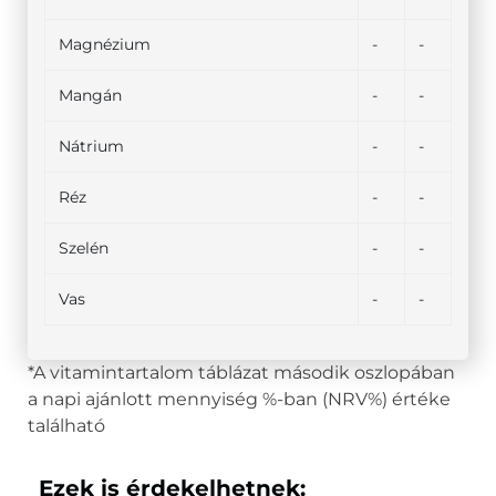
Magnézium
-
-
Mangán
-
-
Nátrium
-
-
Réz
-
-
Szelén
-
-
Vas
-
-
*A vitamintartalom táblázat második oszlopában
a napi ajánlott mennyiség %-ban (NRV%) értéke
található
Ezek is érdekelhetnek: