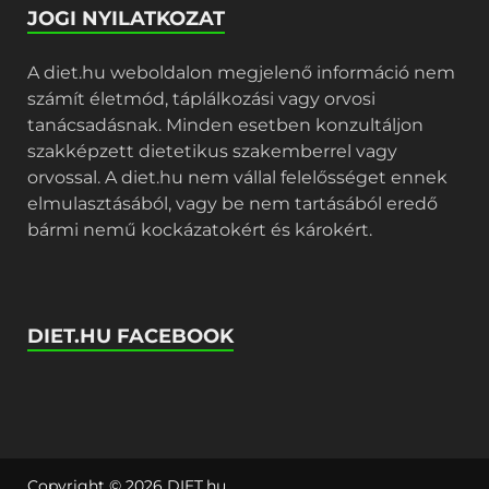
JOGI NYILATKOZAT
A diet.hu weboldalon megjelenő információ nem
számít életmód, táplálkozási vagy orvosi
tanácsadásnak. Minden esetben konzultáljon
szakképzett dietetikus szakemberrel vagy
orvossal. A diet.hu nem vállal felelősséget ennek
elmulasztásából, vagy be nem tartásából eredő
bármi nemű kockázatokért és károkért.
DIET.HU FACEBOOK
Copyright © 2026
DIET.hu
.