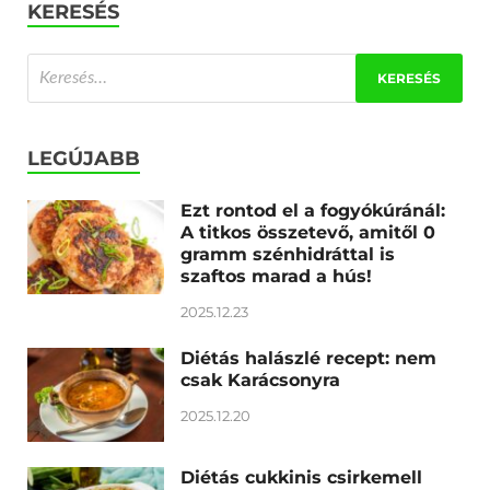
KERESÉS
LEGÚJABB
Ezt rontod el a fogyókúránál:
A titkos összetevő, amitől 0
gramm szénhidráttal is
szaftos marad a hús!
2025.12.23
Diétás halászlé recept: nem
csak Karácsonyra
2025.12.20
Diétás cukkinis csirkemell