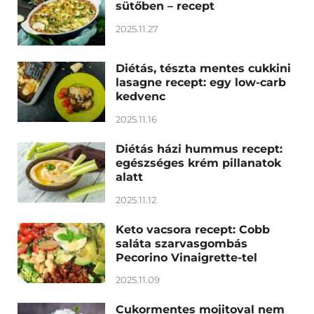
sütőben – recept
2025.11.27
Diétás, tészta mentes cukkini
lasagne recept: egy low-carb
kedvenc
2025.11.16
Diétás házi hummus recept:
egészséges krém pillanatok
alatt
2025.11.12
Keto vacsora recept: Cobb
saláta szarvasgombás
Pecorino Vinaigrette-tel
2025.11.09
Cukormentes mojitoval nem