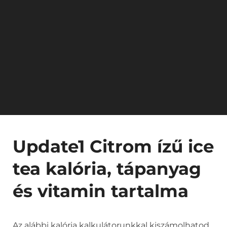
Update1 Citrom ízű ice
tea kalória, tápanyag
és vitamin tartalma
Az alábbi kalória kalkulátorunkkal kiszámolhatod