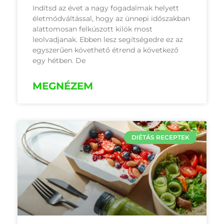
Indítsd az évet a nagy fogadalmak helyett
életmódváltással, hogy az ünnepi időszakban
alattomosan felkúszott kilók most
leolvadjanak. Ebben lesz segítségedre ez az
egyszerűen követhető étrend a következő
egy hétben. De
MEGNÉZEM
DIÉTÁS RECEPTEK