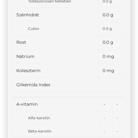
Többszörösen telítetlen
0.0 g
Szénhidrát
0.0 g
Cukor
0.0 g
Rost
0.0 g
Nátrium
0 mg
Koleszterin
0 mg
Glikémiás Index
A-vitamin
-
-
Alfa-karotin
-
-
Béta-karotin
-
-