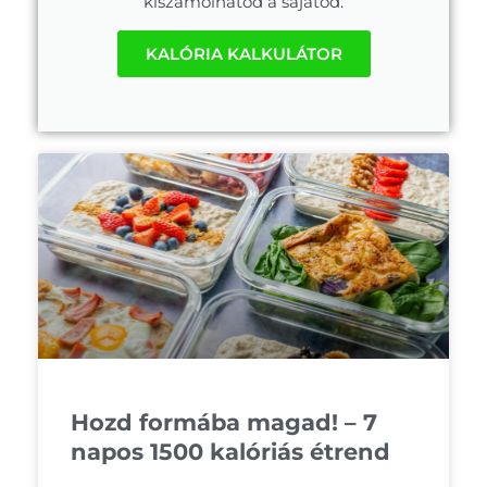
kiszámolhatod a sajátod.
KALÓRIA KALKULÁTOR
Hozd formába magad! – 7
napos 1500 kalóriás étrend