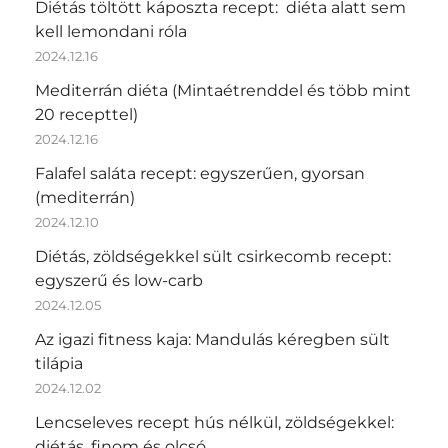
Diétás töltött káposzta recept: diéta alatt sem
kell lemondani róla
2024.12.16
Mediterrán diéta (Mintaétrenddel és több mint
20 recepttel)
2024.12.16
Falafel saláta recept: egyszerűen, gyorsan
(mediterrán)
2024.12.10
Diétás, zöldségekkel sült csirkecomb recept:
egyszerű és low-carb
2024.12.05
Az igazi fitness kaja: Mandulás kéregben sült
tilápia
2024.12.02
Lencseleves recept hús nélkül, zöldségekkel:
diétás, finom és olcsó