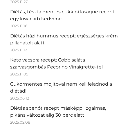
2025.11.27
Diétás, tészta mentes cukkini lasagne recept:
egy low-carb kedvenc
2025.11.16
Diétás házi hummus recept: egészséges krém
pillanatok alatt
2025.11.12
Keto vacsora recept: Cobb saláta
szarvasgombás Pecorino Vinaigrette-tel
2025.11.09
Cukormentes mojitoval nem kell feladnod a
diétád!
2025.06.12
Diétás spenót recept másképp: Izgalmas,
pikáns változat alig 30 perc alatt
2025.02.08