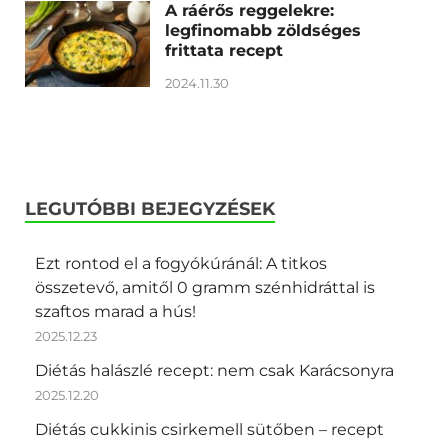
A ráérős reggelekre:
legfinomabb zöldséges
frittata recept
2024.11.30
LEGUTÓBBI BEJEGYZÉSEK
Ezt rontod el a fogyókúránál: A titkos
összetevő, amitől 0 gramm szénhidráttal is
szaftos marad a hús!
2025.12.23
Diétás halászlé recept: nem csak Karácsonyra
2025.12.20
Diétás cukkinis csirkemell sütőben – recept