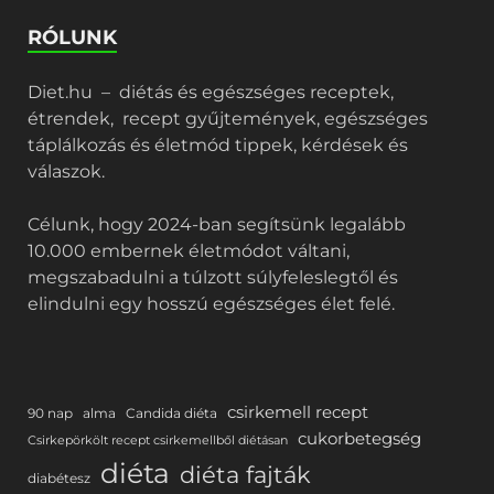
RÓLUNK
Diet.hu – diétás és egészséges receptek,
étrendek, recept gyűjtemények, egészséges
táplálkozás és életmód tippek, kérdések és
válaszok.
Célunk, hogy 2024-ban segítsünk legalább
10.000 embernek életmódot váltani,
megszabadulni a túlzott súlyfeleslegtől és
elindulni egy hosszú egészséges élet felé.
csirkemell recept
90 nap
alma
Candida diéta
cukorbetegség
Csirkepörkölt recept csirkemellből diétásan
diéta
diéta fajták
diabétesz