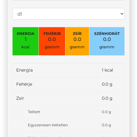
ENERGIA
FEHÉRJE
ZSÍR
SZÉNHIDRÁT
1
0.0
0.0
0.0
kcal
gramm
gramm
gramm
Energia
1 kcal
Fehérje
0.0 g
Zsír
0.0 g
Telített
0.0 g
Egyszeresen telítetlen
0.0 g