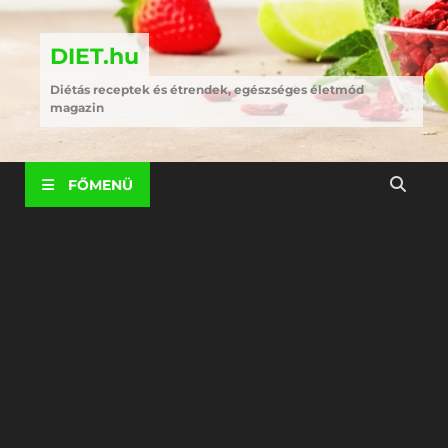
DIET.hu
Diétás receptek és étrendek, egészséges életmód
magazin
FŐMENÜ