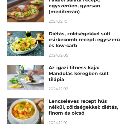
egyszerűen, gyorsan
(mediterrán)
2024.12.10
Diétás, zöldségekkel sült
csirkecomb recept: egyszerű
és low-carb
2024.12.05
Az igazi fitness kaja:
Mandulás kéregben sült
tilápia
2024.12.02
Lencseleves recept hús
nélkül, zöldségekkel: diétás,
finom és olcsó
2024.12.01