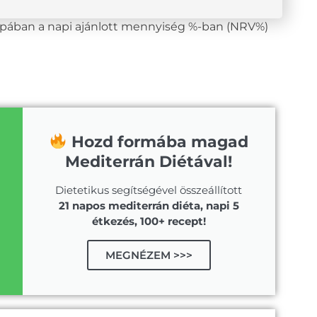
lopában a napi ajánlott mennyiség %-ban (NRV%)
Hozd formába magad
Mediterrán Diétával!
Dietetikus segítségével összeállított
21 napos mediterrán diéta, napi 5
étkezés, 100+ recept!
MEGNÉZEM >>>