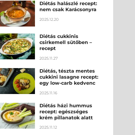
Diétás halászlé recept:
nem csak Karácsonyra
2025.12.20
Diétás cukkinis
csirkemell sütőben –
recept
2025.11.27
Diétás, tészta mentes
cukkini lasagne recept:
egy low-carb kedvenc
2025.11.16
Diétás házi hummus
recept: egészséges
krém pillanatok alatt
2025.11.12