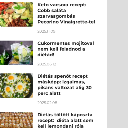
Keto vacsora recept:
Cobb saláta
szarvasgombás
Pecorino Vinaigrette-tel
2025.11.09
Cukormentes mojitoval
nem kell feladnod a
diétád!
2025.06.12
Diétás spenót recept
másképp: Izgalmas,
pikáns változat alig 30
perc alatt
2025.02.08
Diétás töltött káposzta
recept: diéta alatt sem
kell lemondani róla