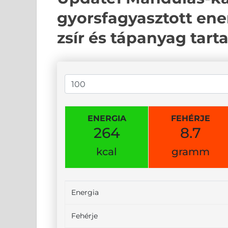
gyorsfagyasztott ener
zsír és tápanyag tart
ENERGIA
FEHÉRJE
264
8.7
kcal
gramm
Energia
Fehérje