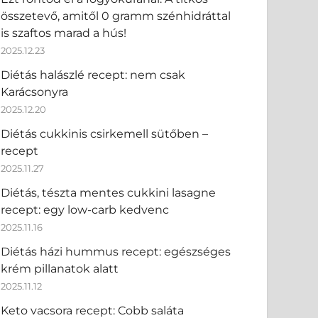
összetevő, amitől 0 gramm szénhidráttal
is szaftos marad a hús!
2025.12.23
Diétás halászlé recept: nem csak
Karácsonyra
2025.12.20
Diétás cukkinis csirkemell sütőben –
recept
2025.11.27
Diétás, tészta mentes cukkini lasagne
recept: egy low-carb kedvenc
2025.11.16
Diétás házi hummus recept: egészséges
krém pillanatok alatt
2025.11.12
Keto vacsora recept: Cobb saláta