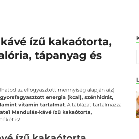
kávé ízű kakaótorta,
alória, tápanyag és
olhatod az elfogyasztott mennyiség alapján a(z)
yorsfagyasztott energia (kcal), szénhidrát,
alamint vitamin tartalmát
. A táblázat tartalmazza
ate1 Mandulás-kávé ízű kakaótorta,
tékét is!
vé ízű kakaótorta,