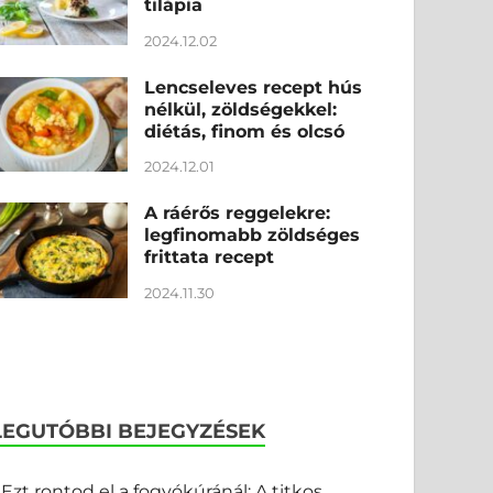
tilápia
2024.12.02
Lencseleves recept hús
nélkül, zöldségekkel:
diétás, finom és olcsó
2024.12.01
A ráérős reggelekre:
legfinomabb zöldséges
frittata recept
2024.11.30
LEGUTÓBBI BEJEGYZÉSEK
Ezt rontod el a fogyókúránál: A titkos