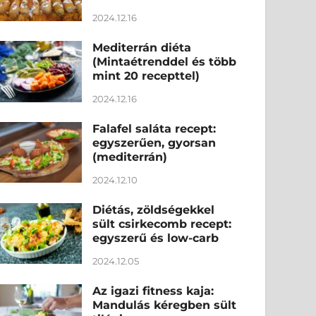
2024.12.16
Mediterrán diéta
(Mintaétrenddel és több
mint 20 recepttel)
2024.12.16
Falafel saláta recept:
egyszerűen, gyorsan
(mediterrán)
2024.12.10
Diétás, zöldségekkel
sült csirkecomb recept:
egyszerű és low-carb
2024.12.05
Az igazi fitness kaja:
Mandulás kéregben sült