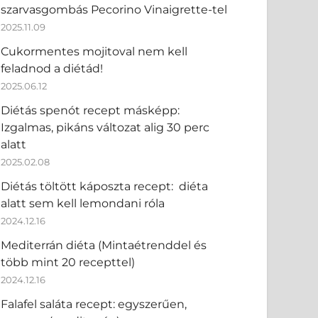
szarvasgombás Pecorino Vinaigrette-tel
2025.11.09
Cukormentes mojitoval nem kell
feladnod a diétád!
2025.06.12
Diétás spenót recept másképp:
Izgalmas, pikáns változat alig 30 perc
alatt
2025.02.08
Diétás töltött káposzta recept: diéta
alatt sem kell lemondani róla
2024.12.16
Mediterrán diéta (Mintaétrenddel és
több mint 20 recepttel)
2024.12.16
Falafel saláta recept: egyszerűen,