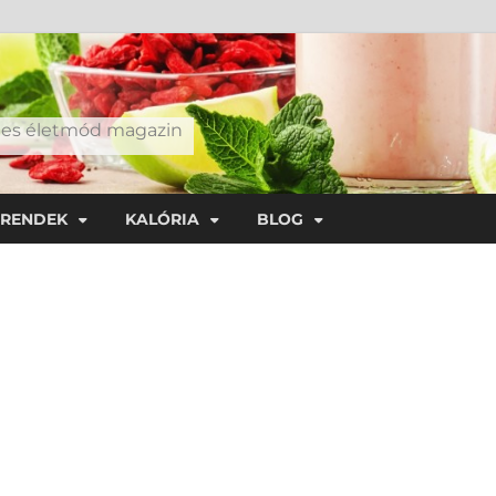
éges életmód magazin
TRENDEK
KALÓRIA
BLOG