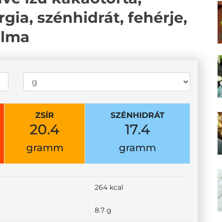
gia, szénhidrát, fehérje,
alma
ZSÍR
SZÉNHIDRÁT
20.4
17.4
gramm
gramm
264 kcal
8.7 g