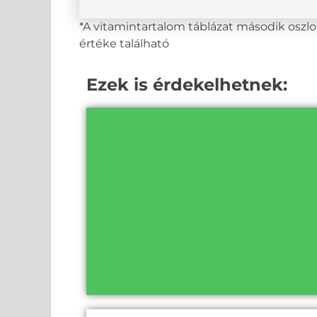
*A vitamintartalom táblázat második osz
értéke található
Ezek is érdekelhetnek: