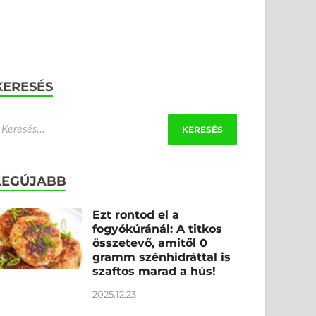
KERESÉS
LEGÚJABB
Ezt rontod el a
fogyókúránál: A titkos
összetevő, amitől 0
gramm szénhidráttal is
szaftos marad a hús!
2025.12.23