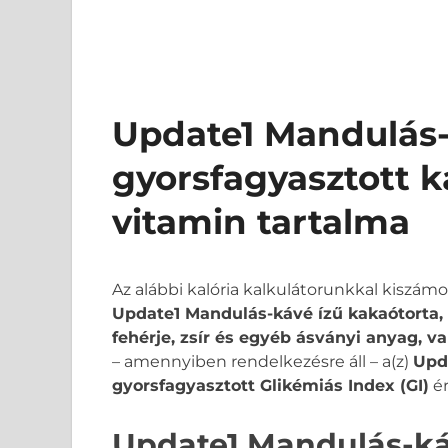
Update1 Mandulás-
gyorsfagyasztott k
vitamin tartalma
Az alábbi kalória kalkulátorunkkal kiszám
Update1 Mandulás-kávé ízű kakaótorta, g
fehérje, zsír és egyéb ásványi anyag, v
– amennyiben rendelkezésre áll – a(z)
Upd
gyorsfagyasztott Glikémiás Index (GI)
ér
Update1 Mandulás-ká