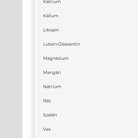
Kalcium
Kálium
Likopin
Lutein+Zeaxantin
Magnézium
Mangán
Nátrium
Réz
Szelén
Vas