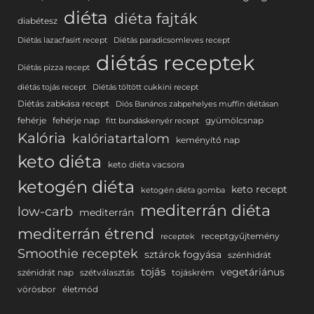
diéta
diéta fajták
diabétesz
Diétás lazacfasírt recept
Diétás paradicsomleves recept
diétás receptek
Diétás pizza recept
diétás tojás recept
Diétás töltött cukkini recept
Diétás zabkása recept
Diós Banános zabpehelyes muffin diétásan
fehérje
fehérje nap
gyümölcsnap
fitt bundáskenyér recept
Kalória
kalóriatartalom
keményítő nap
keto diéta
keto diéta vacsora
ketogén diéta
keto recept
ketogén diéta gomba
mediterrán diéta
low-carb
mediterrán
mediterrán étrend
receptgyűjtemény
receptek
Smoothie receptek
sztárok fogyása
szénhidrát
tojás
vegetáriánus
szénidrát nap
szétválasztás
tojáskrém
vörösbor
életmód