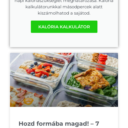
napi kalóriaszükséglet meghatározása. Kalória
kalkulátorunkkal másodpercek alatt
kiszámolhatod a sajátod.
KALÓRIA KALKULÁTOR
Hozd formába magad! – 7