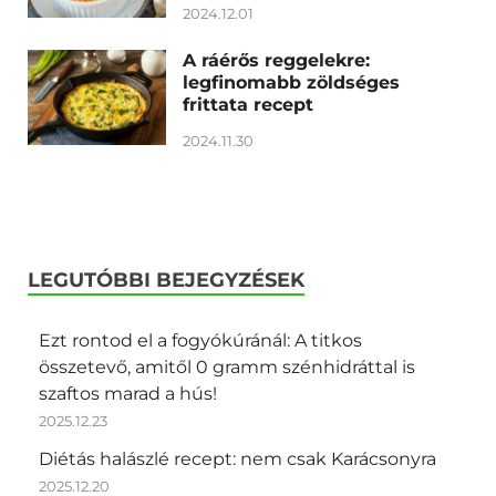
2024.12.01
A ráérős reggelekre:
legfinomabb zöldséges
frittata recept
2024.11.30
LEGUTÓBBI BEJEGYZÉSEK
Ezt rontod el a fogyókúránál: A titkos
összetevő, amitől 0 gramm szénhidráttal is
szaftos marad a hús!
2025.12.23
Diétás halászlé recept: nem csak Karácsonyra
2025.12.20