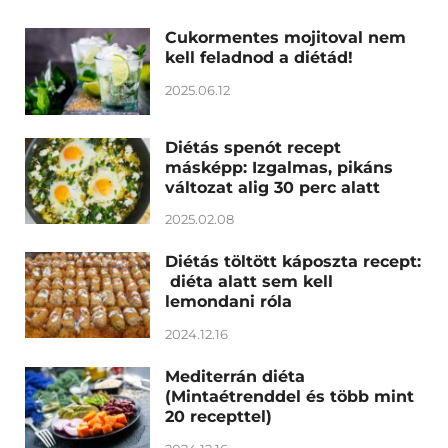
Cukormentes mojitoval nem
kell feladnod a diétád!
2025.06.12
Diétás spenót recept
másképp: Izgalmas, pikáns
változat alig 30 perc alatt
2025.02.08
Diétás töltött káposzta recept:
diéta alatt sem kell
lemondani róla
2024.12.16
Mediterrán diéta
(Mintaétrenddel és több mint
20 recepttel)