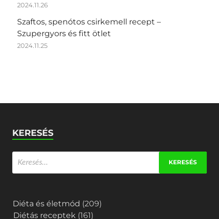
2024.11.26
Szaftos, spenótos csirkemell recept –
Szupergyors és fitt ötlet
2024.11.25
KERESÉS
Diéta és életmód
(209)
Diétás receptek
(161)