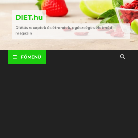
DIET.hu
Diétás receptek és étrendek, egészséges életmód
magazin
FŐMENÜ