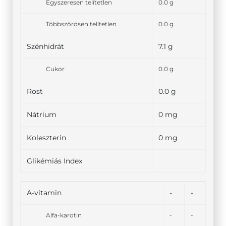
Egyszeresen telítetlen
0.0 g
Többszörösen telítetlen
0.0 g
Szénhidrát
7.1 g
Cukor
0.0 g
Rost
0.0 g
Nátrium
0 mg
Koleszterin
0 mg
Glikémiás Index
A-vitamin
-
-
Alfa-karotin
-
-