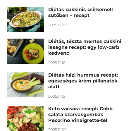
Diétás cukkinis csirkemell
sütőben – recept
2025.11.27
Diétás, tészta mentes cukkini
lasagne recept: egy low-carb
kedvenc
2025.11.16
Diétás házi hummus recept:
egészséges krém pillanatok
alatt
2025.11.12
Keto vacsora recept: Cobb
saláta szarvasgombás
Pecorino Vinaigrette-tel
2025.11.09