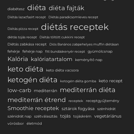
diéta
diéta fajták
diabétesz
Diétás lazacfasírt recept
Diétás paradicsomleves recept
diétás receptek
Diétás pizza recept
diétás tojás recept
Diétás töltött cukkini recept
Diétás zabkása recept
Diós Banános zabpehelyes muffin diétásan
fehérje
fehérje nap
gyümölcsnap
fitt bundáskenyér recept
Kalória
kalóriatartalom
keményítő nap
keto diéta
keto diéta vacsora
ketogén diéta
keto recept
ketogén diéta gomba
mediterrán diéta
low-carb
mediterrán
mediterrán étrend
receptgyűjtemény
receptek
Smoothie receptek
sztárok fogyása
szénhidrát
tojás
vegetáriánus
szénidrát nap
szétválasztás
tojáskrém
vörösbor
életmód