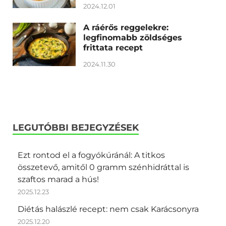
2024.12.01
A ráérős reggelekre:
legfinomabb zöldséges
frittata recept
2024.11.30
LEGUTÓBBI BEJEGYZÉSEK
Ezt rontod el a fogyókúránál: A titkos
összetevő, amitől 0 gramm szénhidráttal is
szaftos marad a hús!
2025.12.23
Diétás halászlé recept: nem csak Karácsonyra
2025.12.20