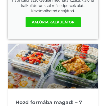
napi kalóriaszükséglet meghatározása. Kalória
kalkulátorunkkal másodpercek alatt
kiszámolhatod a sajátod.
KALÓRIA KALKULÁTOR
Hozd formába magad! – 7