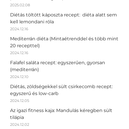
2025.02.08
Diétás töltött káposzta recept: diéta alatt sem
kell lemondani róla
2024.12.16
Mediterrán diéta (Mintaétrenddel és több mint
20 recepttel)
2024.12.16
Falafel saláta recept: egyszerűen, gyorsan
(mediterrán)
2024.12.10
Diétás, zöldségekkel sült csirkecomb recept:
egyszerű és low-carb
2024.12.05
Az igazi fitness kaja: Mandulás kéregben sült
tilápia
2024.12.02