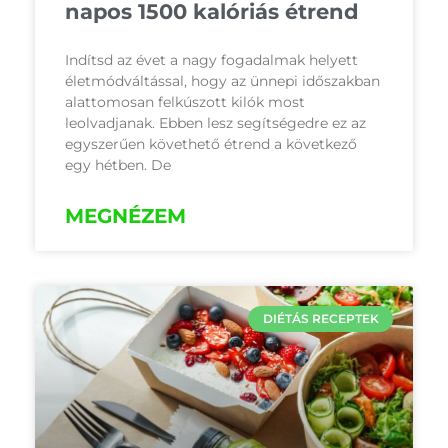
napos 1500 kalóriás étrend
Indítsd az évet a nagy fogadalmak helyett
életmódváltással, hogy az ünnepi időszakban
alattomosan felkúszott kilók most
leolvadjanak. Ebben lesz segítségedre ez az
egyszerűen követhető étrend a következő
egy hétben. De
MEGNÉZEM
DIÉTÁS RECEPTEK