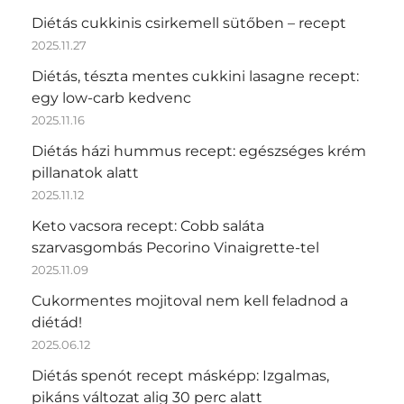
Diétás cukkinis csirkemell sütőben – recept
2025.11.27
Diétás, tészta mentes cukkini lasagne recept:
egy low-carb kedvenc
2025.11.16
Diétás házi hummus recept: egészséges krém
pillanatok alatt
2025.11.12
Keto vacsora recept: Cobb saláta
szarvasgombás Pecorino Vinaigrette-tel
2025.11.09
Cukormentes mojitoval nem kell feladnod a
diétád!
2025.06.12
Diétás spenót recept másképp: Izgalmas,
pikáns változat alig 30 perc alatt