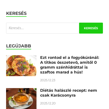
KERESÉS
LEGÚJABB
Ezt rontod el a fogyókúránál:
A titkos összetevő, amitől 0
gramm szénhidráttal is
szaftos marad a hús!
2025.12.23
Diétás halászlé recept: nem
csak Karácsonyra
2025.12.20