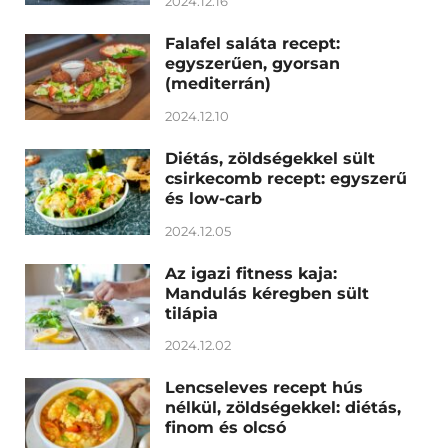
2024.12.16
Falafel saláta recept:
egyszerűen, gyorsan
(mediterrán)
2024.12.10
Diétás, zöldségekkel sült
csirkecomb recept: egyszerű
és low-carb
2024.12.05
Az igazi fitness kaja:
Mandulás kéregben sült
tilápia
2024.12.02
Lencseleves recept hús
nélkül, zöldségekkel: diétás,
finom és olcsó