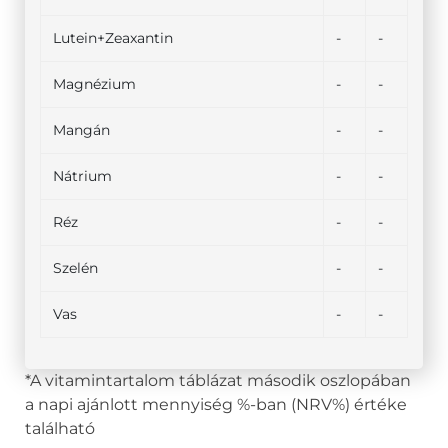
Lutein+Zeaxantin
-
-
Magnézium
-
-
Mangán
-
-
Nátrium
-
-
Réz
-
-
Szelén
-
-
Vas
-
-
*A vitamintartalom táblázat második oszlopában
a napi ajánlott mennyiség %-ban (NRV%) értéke
található