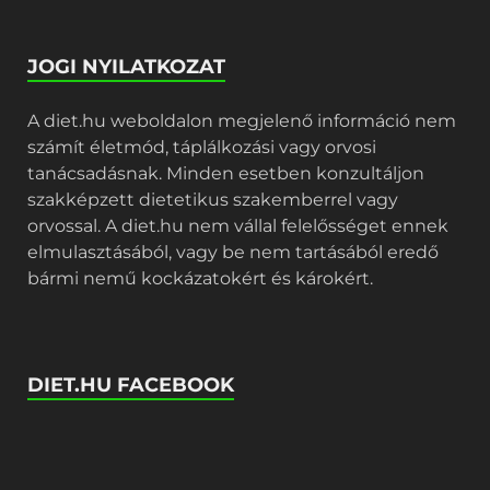
JOGI NYILATKOZAT
A diet.hu weboldalon megjelenő információ nem
számít életmód, táplálkozási vagy orvosi
tanácsadásnak. Minden esetben konzultáljon
szakképzett dietetikus szakemberrel vagy
orvossal. A diet.hu nem vállal felelősséget ennek
elmulasztásából, vagy be nem tartásából eredő
bármi nemű kockázatokért és károkért.
DIET.HU FACEBOOK