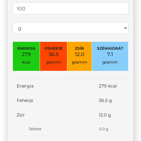
ENERGIA
FEHÉRJE
ZSÍR
SZÉNHIDRÁT
279
36.5
12.0
7.1
kcal
gramm
gramm
gramm
Energia
279 kcal
Fehérje
36.5 g
Zsír
12.0 g
Telített
0.0 g