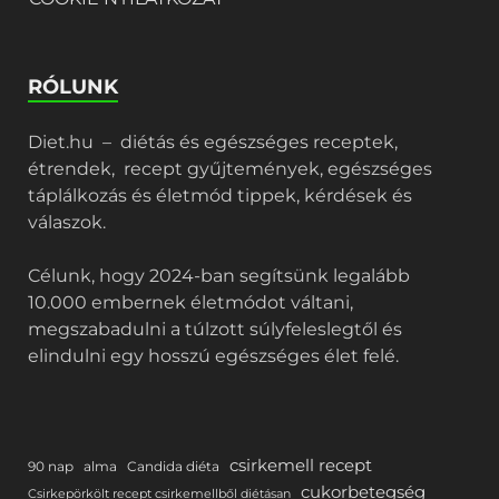
RÓLUNK
Diet.hu – diétás és egészséges receptek,
étrendek, recept gyűjtemények, egészséges
táplálkozás és életmód tippek, kérdések és
válaszok.
Célunk, hogy 2024-ban segítsünk legalább
10.000 embernek életmódot váltani,
megszabadulni a túlzott súlyfeleslegtől és
elindulni egy hosszú egészséges élet felé.
csirkemell recept
90 nap
alma
Candida diéta
cukorbetegség
Csirkepörkölt recept csirkemellből diétásan