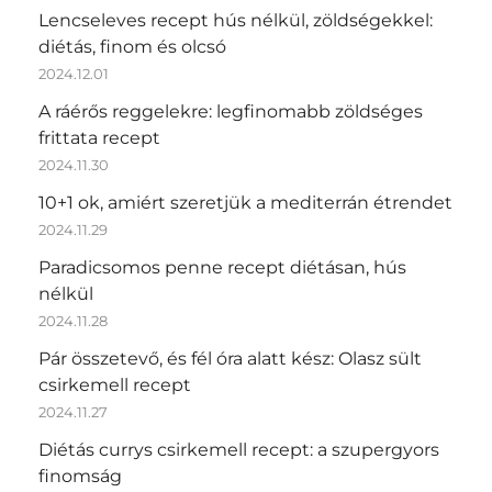
Lencseleves recept hús nélkül, zöldségekkel:
diétás, finom és olcsó
2024.12.01
A ráérős reggelekre: legfinomabb zöldséges
frittata recept
2024.11.30
10+1 ok, amiért szeretjük a mediterrán étrendet
2024.11.29
Paradicsomos penne recept diétásan, hús
nélkül
2024.11.28
Pár összetevő, és fél óra alatt kész: Olasz sült
csirkemell recept
2024.11.27
Diétás currys csirkemell recept: a szupergyors
finomság