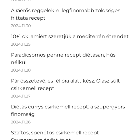
A ráérős reggelekre: legfinomabb zöldséges
frittata recept
2024.11.30
10+1 ok, amiért szeretjük a mediterrán étrendet
2024.11.29
Paradicsomos penne recept diétásan, hús
nélkül
2024.11.28
Pár összetevő, és fél óra alatt kész: Olasz sült
csirkemell recept
2024.11.27
Diétás currys csirkemell recept: a szupergyors
finomság
2024.11.26
Szaftos, spenótos csirkemell recept –