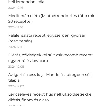
kell lemondani róla
2024.12.16
Mediterrán diéta (Mintaétrenddel és több mint
20 recepttel)
2024.12.16
Falafel saláta recept: egyszerűen, gyorsan
(mediterrán)
2024.12.10
Diétás, zöldségekkel sült csirkecomb recept:
egyszerű és low-carb
2024.12.05
Az igazi fitness kaja: Mandulás kéregben sült
tilápia
2024.12.02
Lencseleves recept hús nélkül, zöldségekkel:
diétás, finom és olcsó
2024.12.01