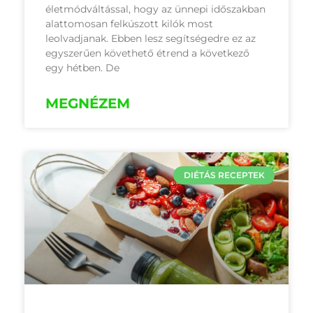
életmódváltással, hogy az ünnepi időszakban
alattomosan felkúszott kilók most
leolvadjanak. Ebben lesz segítségedre ez az
egyszerűen követhető étrend a következő
egy hétben. De
MEGNÉZEM
DIÉTÁS RECEPTEK