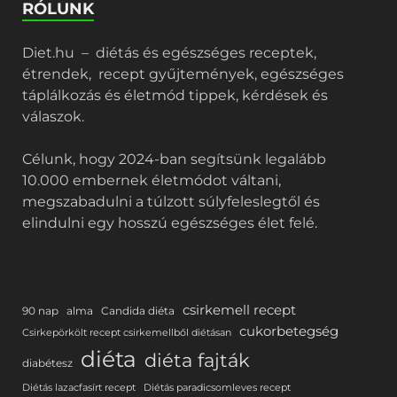
RÓLUNK
Diet.hu – diétás és egészséges receptek,
étrendek, recept gyűjtemények, egészséges
táplálkozás és életmód tippek, kérdések és
válaszok.
Célunk, hogy 2024-ban segítsünk legalább
10.000 embernek életmódot váltani,
megszabadulni a túlzott súlyfeleslegtől és
elindulni egy hosszú egészséges élet felé.
csirkemell recept
90 nap
alma
Candida diéta
cukorbetegség
Csirkepörkölt recept csirkemellből diétásan
diéta
diéta fajták
diabétesz
Diétás lazacfasírt recept
Diétás paradicsomleves recept