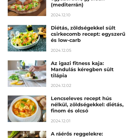
(mediterrán)
2024.12.10
Diétás, zöldségekkel sült
csirkecomb recept: egyszerű
és low-carb
2024.12.05
Az igazi fitness kaja:
Mandulás kéregben sült
tilápia
2024.12.02
Lencseleves recept hús
nélkül, zöldségekkel: diétás,
finom és olcsó
2024.12.01
A ráérős reggelekre: