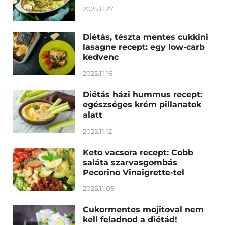
2025.11.27
Diétás, tészta mentes cukkini
lasagne recept: egy low-carb
kedvenc
2025.11.16
Diétás házi hummus recept:
egészséges krém pillanatok
alatt
2025.11.12
Keto vacsora recept: Cobb
saláta szarvasgombás
Pecorino Vinaigrette-tel
2025.11.09
Cukormentes mojitoval nem
kell feladnod a diétád!