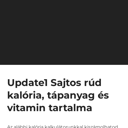
Update1 Sajtos rúd
kalória, tápanyag és
vitamin tartalma
Az alábbi kalória kalkulátorunkkal kiszámolhatod