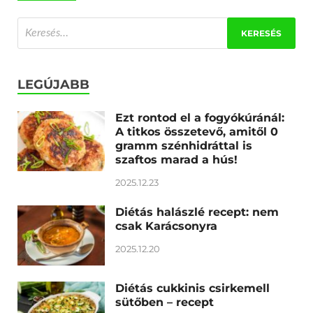
LEGÚJABB
Ezt rontod el a fogyókúránál:
A titkos összetevő, amitől 0
gramm szénhidráttal is
szaftos marad a hús!
2025.12.23
Diétás halászlé recept: nem
csak Karácsonyra
2025.12.20
Diétás cukkinis csirkemell
sütőben – recept