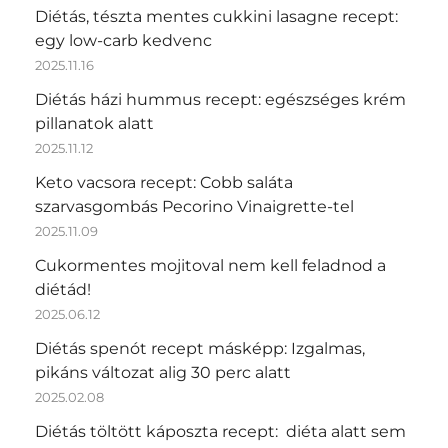
Diétás, tészta mentes cukkini lasagne recept:
egy low-carb kedvenc
2025.11.16
Diétás házi hummus recept: egészséges krém
pillanatok alatt
2025.11.12
Keto vacsora recept: Cobb saláta
szarvasgombás Pecorino Vinaigrette-tel
2025.11.09
Cukormentes mojitoval nem kell feladnod a
diétád!
2025.06.12
Diétás spenót recept másképp: Izgalmas,
pikáns változat alig 30 perc alatt
2025.02.08
Diétás töltött káposzta recept: diéta alatt sem