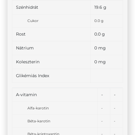
Szénhidrát
19.6 g
Cukor
0.0 g
Rost
0.0 g
Nátrium
0 mg
Koleszterin
0 mg
Glikémiás Index
A-vitamin
-
-
Alfa-karotin
-
-
Béta-karotin
-
-
Béta-kriptoxantin
-
-