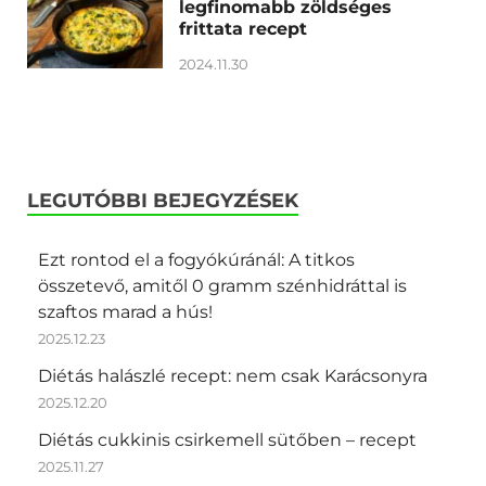
legfinomabb zöldséges
frittata recept
2024.11.30
LEGUTÓBBI BEJEGYZÉSEK
Ezt rontod el a fogyókúránál: A titkos
összetevő, amitől 0 gramm szénhidráttal is
szaftos marad a hús!
2025.12.23
Diétás halászlé recept: nem csak Karácsonyra
2025.12.20
Diétás cukkinis csirkemell sütőben – recept
2025.11.27