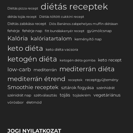
diétás receptek
Diétás pizza recept
diétás tojás recept
Diétás töltött cukkini recept
Diétás zabkása recept
Diós Banános zabpehelyes muffin diétásan
fehérje
fehérje nap
gyümölcsnap
fitt bundáskenyér recept
Kalória
kalóriatartalom
keményítő nap
keto diéta
keto diéta vacsora
ketogén diéta
keto recept
ketogén diéta gomba
mediterrán diéta
low-carb
mediterrán
mediterrán étrend
receptgyűjtemény
receptek
Smoothie receptek
sztárok fogyása
szénhidrát
tojás
vegetáriánus
szénidrát nap
szétválasztás
tojáskrém
vörösbor
életmód
JOGI NYILATKOZAT