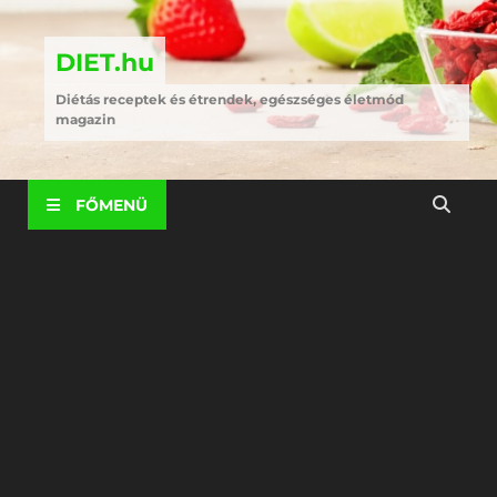
DIET.hu
Diétás receptek és étrendek, egészséges életmód
magazin
FŐMENÜ