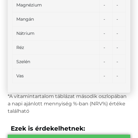
Magnézium
-
-
Mangán
-
-
Nátrium
-
-
Réz
-
-
Szelén
-
-
Vas
-
-
*A vitamintartalom táblázat második oszlopában
a napi ajánlott mennyiség %-ban (NRV%) értéke
található
Ezek is érdekelhetnek: