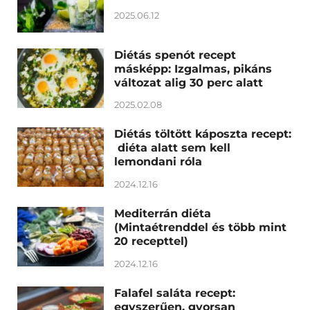
2025.06.12
Diétás spenót recept
másképp: Izgalmas, pikáns
változat alig 30 perc alatt
2025.02.08
Diétás töltött káposzta recept:
diéta alatt sem kell
lemondani róla
2024.12.16
Mediterrán diéta
(Mintaétrenddel és több mint
20 recepttel)
2024.12.16
Falafel saláta recept:
egyszerűen, gyorsan