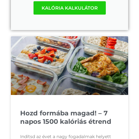
KALÓRIA KALKULÁTOR
Hozd formába magad! – 7
napos 1500 kalóriás étrend
Indítsd az évet a nagy fogadalmak helyett