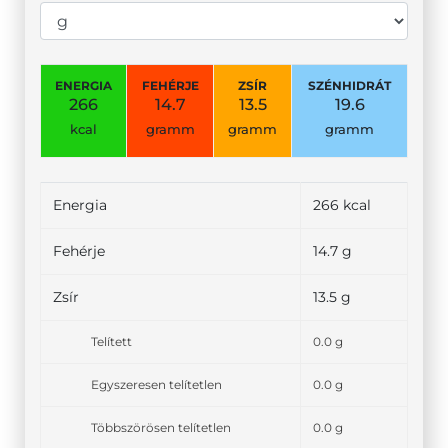
ENERGIA
FEHÉRJE
ZSÍR
SZÉNHIDRÁT
266
14.7
13.5
19.6
kcal
gramm
gramm
gramm
Energia
266 kcal
Fehérje
14.7 g
Zsír
13.5 g
Telített
0.0 g
Egyszeresen telítetlen
0.0 g
Többszörösen telítetlen
0.0 g