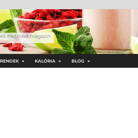
éges életmód magazin
TRENDEK
KALÓRIA
BLOG