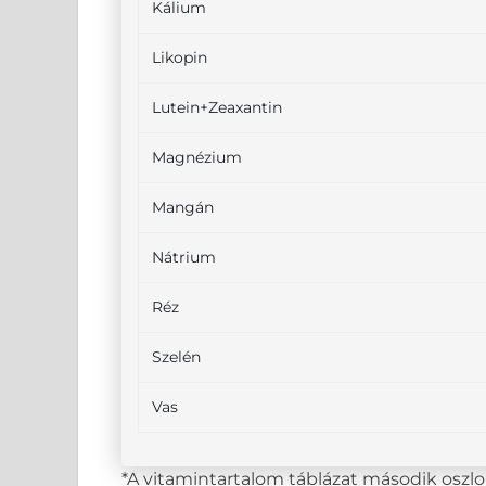
Kálium
Likopin
Lutein+Zeaxantin
Magnézium
Mangán
Nátrium
Réz
Szelén
Vas
*A vitamintartalom táblázat második osz