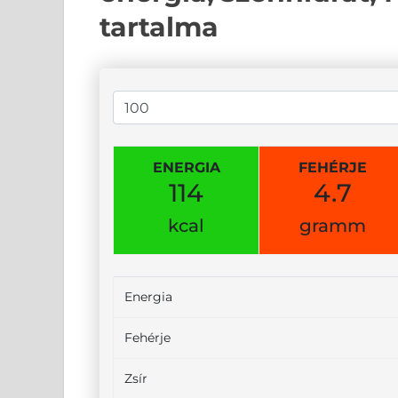
tartalma
ENERGIA
FEHÉRJE
114
4.7
kcal
gramm
Energia
Fehérje
Zsír