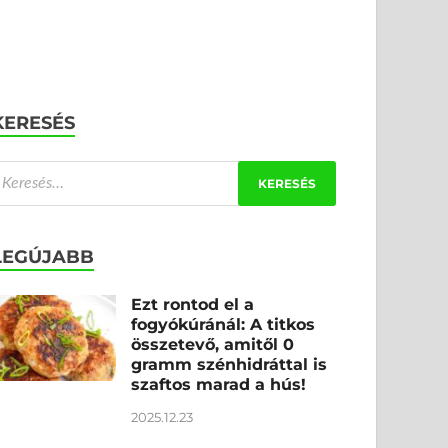
KERESÉS
LEGÚJABB
Ezt rontod el a
fogyókúránál: A titkos
összetevő, amitől 0
gramm szénhidráttal is
szaftos marad a hús!
2025.12.23