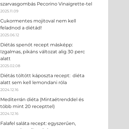
szarvasgombás Pecorino Vinaigrette-tel
2025.11.09
Cukormentes mojitoval nem kell
feladnod a diétád!
2025.06.12
Diétás spenót recept másképp:
Izgalmas, pikáns változat alig 30 perc
alatt
2025.02.08
Diétás töltött káposzta recept: diéta
alatt sem kell lemondani róla
2024.12.16
Mediterrán diéta (Mintaétrenddel és
több mint 20 recepttel)
2024.12.16
Falafel saláta recept: egyszerűen,