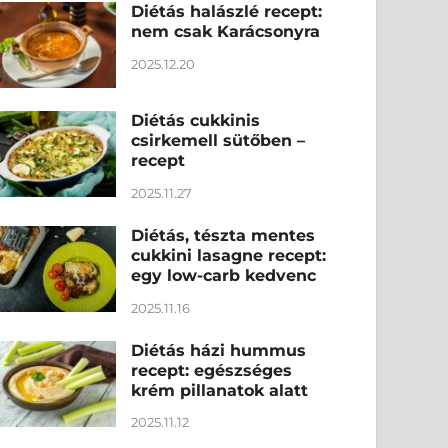
Diétás halászlé recept:
nem csak Karácsonyra
2025.12.20
Diétás cukkinis
csirkemell sütőben –
recept
2025.11.27
Diétás, tészta mentes
cukkini lasagne recept:
egy low-carb kedvenc
2025.11.16
Diétás házi hummus
recept: egészséges
krém pillanatok alatt
2025.11.12