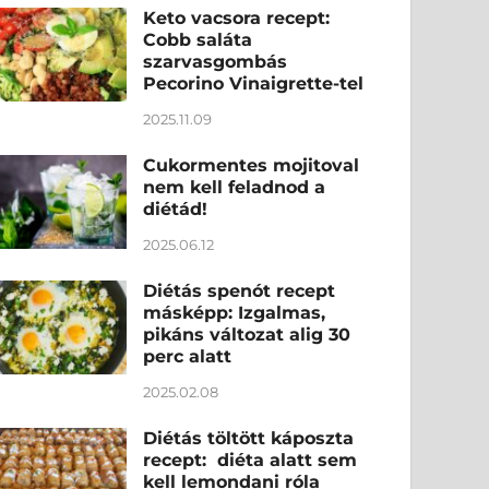
Keto vacsora recept:
Cobb saláta
szarvasgombás
Pecorino Vinaigrette-tel
2025.11.09
Cukormentes mojitoval
nem kell feladnod a
diétád!
2025.06.12
Diétás spenót recept
másképp: Izgalmas,
pikáns változat alig 30
perc alatt
2025.02.08
Diétás töltött káposzta
recept: diéta alatt sem
kell lemondani róla