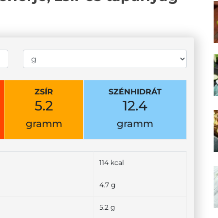
ZSÍR
SZÉNHIDRÁT
5.2
12.4
gramm
gramm
114 kcal
4.7 g
5.2 g