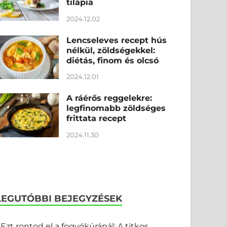
tilápia
2024.12.02
Lencseleves recept hús
nélkül, zöldségekkel:
diétás, finom és olcsó
2024.12.01
A ráérős reggelekre:
legfinomabb zöldséges
frittata recept
2024.11.30
LEGUTÓBBI BEJEGYZÉSEK
Ezt rontod el a fogyókúránál: A titkos