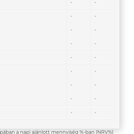
-
-
-
-
-
-
-
-
-
-
-
-
-
-
-
-
-
-
lopában a napi ajánlott mennyiség %-ban (NRV%)