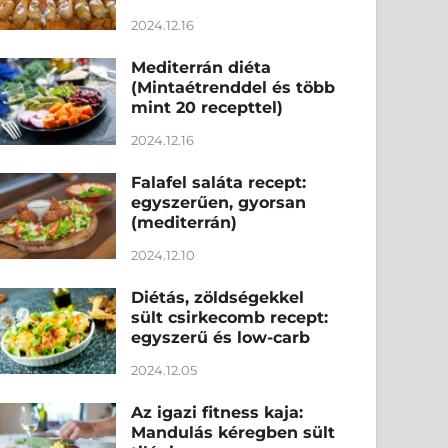
2024.12.16
Mediterrán diéta
(Mintaétrenddel és több
mint 20 recepttel)
2024.12.16
Falafel saláta recept:
egyszerűen, gyorsan
(mediterrán)
2024.12.10
Diétás, zöldségekkel
sült csirkecomb recept:
egyszerű és low-carb
2024.12.05
Az igazi fitness kaja:
Mandulás kéregben sült