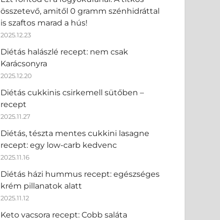
összetevő, amitől 0 gramm szénhidráttal
is szaftos marad a hús!
2025.12.23
Diétás halászlé recept: nem csak
Karácsonyra
2025.12.20
Diétás cukkinis csirkemell sütőben –
recept
2025.11.27
Diétás, tészta mentes cukkini lasagne
recept: egy low-carb kedvenc
2025.11.16
Diétás házi hummus recept: egészséges
krém pillanatok alatt
2025.11.12
Keto vacsora recept: Cobb saláta