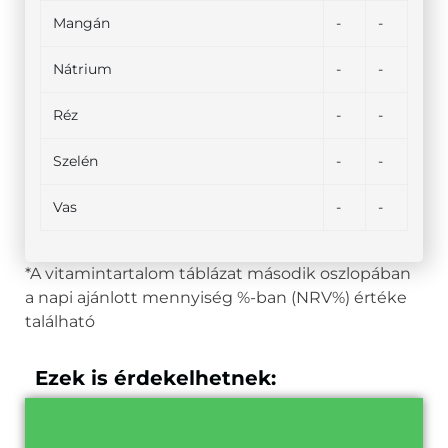
Mangán
-
-
Nátrium
-
-
Réz
-
-
Szelén
-
-
Vas
-
-
*A vitamintartalom táblázat második oszlopában
a napi ajánlott mennyiség %-ban (NRV%) értéke
található
Ezek is érdekelhetnek: