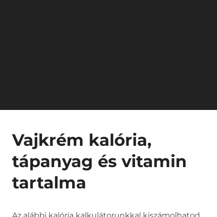
Vajkrém kalória,
tápanyag és vitamin
tartalma
Az alábbi kalória kalkulátorunkkal kiszámolhatod