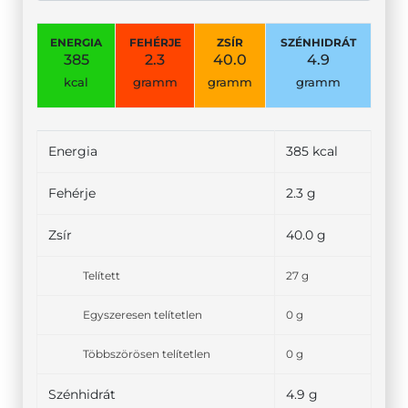
ENERGIA
FEHÉRJE
ZSÍR
SZÉNHIDRÁT
385
2.3
40.0
4.9
kcal
gramm
gramm
gramm
Energia
385 kcal
Fehérje
2.3 g
Zsír
40.0 g
Telített
27 g
Egyszeresen telítetlen
0 g
Többszörösen telítetlen
0 g
Szénhidrát
4.9 g