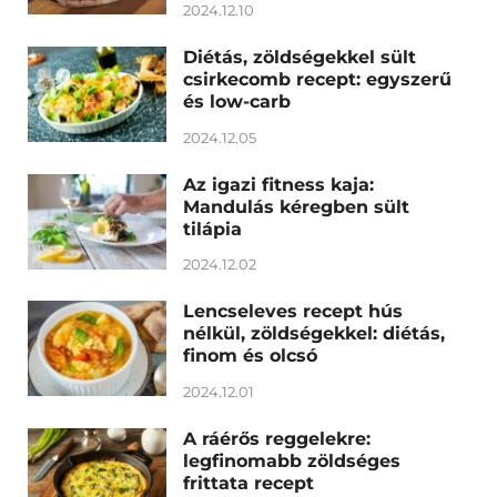
2024.12.10
Diétás, zöldségekkel sült
csirkecomb recept: egyszerű
és low-carb
2024.12.05
Az igazi fitness kaja:
Mandulás kéregben sült
tilápia
2024.12.02
Lencseleves recept hús
nélkül, zöldségekkel: diétás,
finom és olcsó
2024.12.01
A ráérős reggelekre:
legfinomabb zöldséges
frittata recept