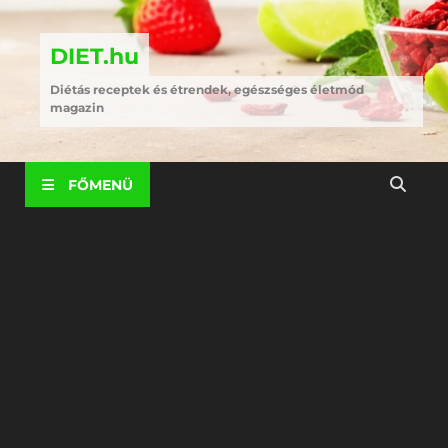
DIET.hu
Diétás receptek és étrendek, egészséges életmód
magazin
FŐMENÜ