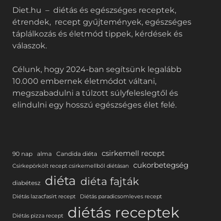
Diet.hu – diétás és egészséges receptek,
étrendek, recept gyűjtemények, egészséges
táplálkozás és életmód tippek, kérdések és
válaszok.
Célunk, hogy 2024-ban segítsünk legalább
10.000 embernek életmódot váltani,
megszabadulni a túlzott súlyfeleslegtől és
elindulni egy hosszú egészséges élet felé.
csirkemell recept
90 nap
alma
Candida diéta
cukorbetegség
Csirkepörkölt recept csirkemellből diétásan
diéta
diéta fajták
diabétesz
Diétás lazacfasírt recept
Diétás paradicsomleves recept
diétás receptek
Diétás pizza recept