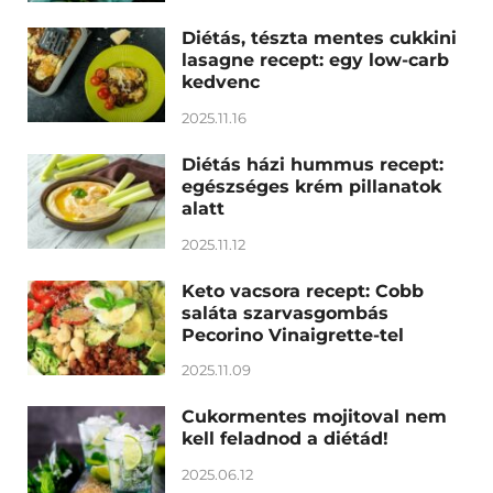
Diétás, tészta mentes cukkini
lasagne recept: egy low-carb
kedvenc
2025.11.16
Diétás házi hummus recept:
egészséges krém pillanatok
alatt
2025.11.12
Keto vacsora recept: Cobb
saláta szarvasgombás
Pecorino Vinaigrette-tel
2025.11.09
Cukormentes mojitoval nem
kell feladnod a diétád!
2025.06.12