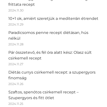
frittata recept
2024.11.30
10+1 ok, amiért szeretjük a mediterrán étrendet
2024.11.29
Paradicsomos penne recept diétásan, hús
nélkül
2024.11.28
Pár összetevő, és fél óra alatt kész: Olasz sült
csirkemell recept
2024.11.27
Diétás currys csirkemell recept: a szupergyors
finomság
2024.11.26
Szaftos, spenótos csirkemell recept –
Szupergyors és fitt ötlet
2024.11.25