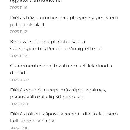
egy low-carb kedvenc
2025.11.16
Diétás házi hummus recept: egészséges krém
pillanatok alatt
2025.11.12
Keto vacsora recept: Cobb saláta
szarvasgombás Pecorino Vinaigrette-tel
2025.11.09
Cukormentes mojitoval nem kell feladnod a
diétád!
2025.06.12
Diétás spenót recept másképp: Izgalmas,
pikáns változat alig 30 perc alatt
2025.02.08
Diétás töltött káposzta recept: diéta alatt sem
kell lemondani róla
2024.12.16