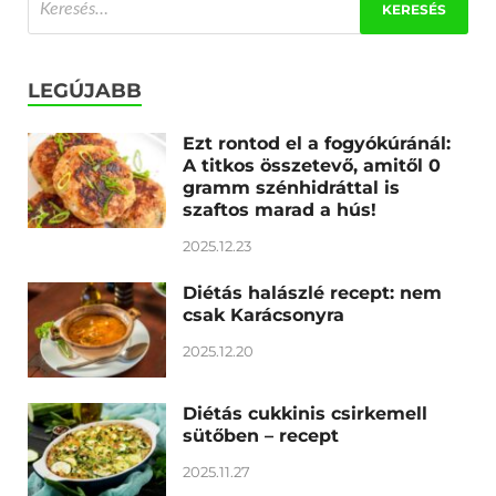
LEGÚJABB
Ezt rontod el a fogyókúránál:
A titkos összetevő, amitől 0
gramm szénhidráttal is
szaftos marad a hús!
2025.12.23
Diétás halászlé recept: nem
csak Karácsonyra
2025.12.20
Diétás cukkinis csirkemell
sütőben – recept
2025.11.27