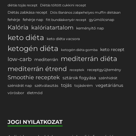
diétás tojás recept
Diétás töltött cukkini recept
Diétás zabkása recept
Diós Banános zabpehelyes muffin diétásan
fehérje
fehérje nap
gyümölcsnap
fitt bundáskenyér recept
Kalória
kalóriatartalom
keményítő nap
keto diéta
keto diéta vacsora
ketogén diéta
keto recept
ketogén diéta gomba
mediterrán diéta
low-carb
mediterrán
mediterrán étrend
receptgyűjtemény
receptek
Smoothie receptek
sztárok fogyása
szénhidrát
tojás
vegetáriánus
szénidrát nap
szétválasztás
tojáskrém
vörösbor
életmód
JOGI NYILATKOZAT