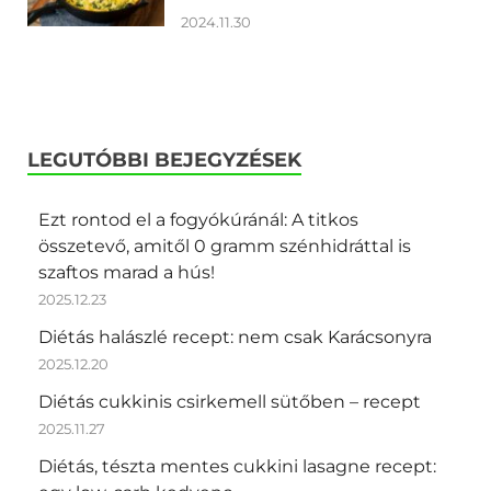
2024.11.30
LEGUTÓBBI BEJEGYZÉSEK
Ezt rontod el a fogyókúránál: A titkos
összetevő, amitől 0 gramm szénhidráttal is
szaftos marad a hús!
2025.12.23
Diétás halászlé recept: nem csak Karácsonyra
2025.12.20
Diétás cukkinis csirkemell sütőben – recept
2025.11.27
Diétás, tészta mentes cukkini lasagne recept: