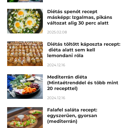
Diétás spenót recept
másképp: Izgalmas, pikáns
változat alig 30 perc alatt
2025.02.08
Diétás töltött káposzta recept:
diéta alatt sem kell
lemondani róla
2024.12.16
Mediterrán diéta
(Mintaétrenddel és több mint
20 recepttel)
2024.12.16
Falafel saláta recept:
egyszerűen, gyorsan
(mediterrán)