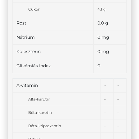
Cukor
4.1 g
Rost
0.0 g
Nátrium
0 mg
Koleszterin
0 mg
Glikémiás Index
0
A-vitamin
-
-
Alfa-karotin
-
-
Béta-karotin
-
-
Béta-kriptoxantin
-
-