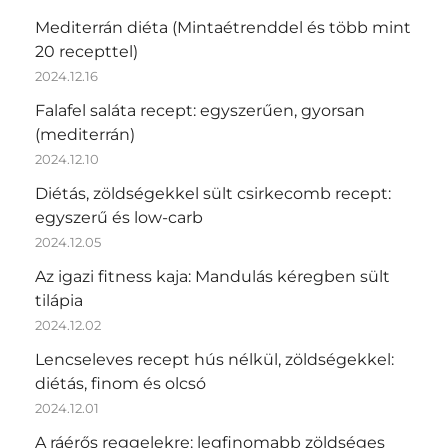
Mediterrán diéta (Mintaétrenddel és több mint
20 recepttel)
2024.12.16
Falafel saláta recept: egyszerűen, gyorsan
(mediterrán)
2024.12.10
Diétás, zöldségekkel sült csirkecomb recept:
egyszerű és low-carb
2024.12.05
Az igazi fitness kaja: Mandulás kéregben sült
tilápia
2024.12.02
Lencseleves recept hús nélkül, zöldségekkel:
diétás, finom és olcsó
2024.12.01
A ráérős reggelekre: legfinomabb zöldséges