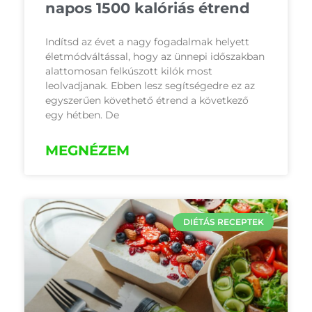
napos 1500 kalóriás étrend
Indítsd az évet a nagy fogadalmak helyett
életmódváltással, hogy az ünnepi időszakban
alattomosan felkúszott kilók most
leolvadjanak. Ebben lesz segítségedre ez az
egyszerűen követhető étrend a következő
egy hétben. De
MEGNÉZEM
DIÉTÁS RECEPTEK