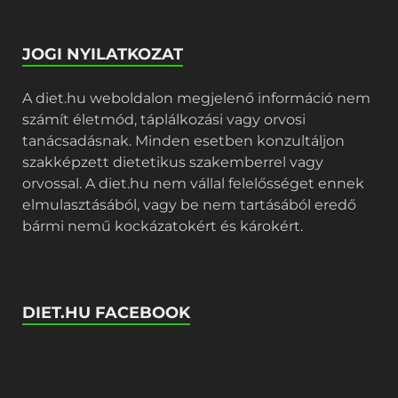
JOGI NYILATKOZAT
A diet.hu weboldalon megjelenő információ nem
számít életmód, táplálkozási vagy orvosi
tanácsadásnak. Minden esetben konzultáljon
szakképzett dietetikus szakemberrel vagy
orvossal. A diet.hu nem vállal felelősséget ennek
elmulasztásából, vagy be nem tartásából eredő
bármi nemű kockázatokért és károkért.
DIET.HU FACEBOOK