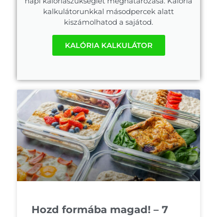
napi kalóriaszükséglet meghatározása. Kalória
kalkulátorunkkal másodpercek alatt
kiszámolhatod a sajátod.
KALÓRIA KALKULÁTOR
Hozd formába magad! – 7