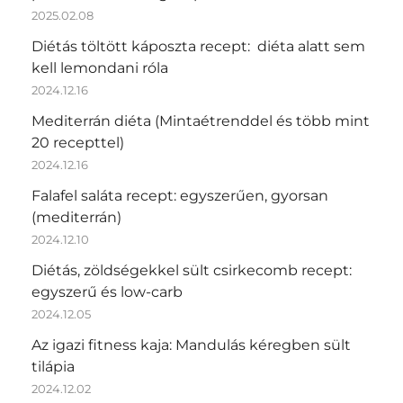
2025.02.08
Diétás töltött káposzta recept: diéta alatt sem
kell lemondani róla
2024.12.16
Mediterrán diéta (Mintaétrenddel és több mint
20 recepttel)
2024.12.16
Falafel saláta recept: egyszerűen, gyorsan
(mediterrán)
2024.12.10
Diétás, zöldségekkel sült csirkecomb recept:
egyszerű és low-carb
2024.12.05
Az igazi fitness kaja: Mandulás kéregben sült
tilápia
2024.12.02