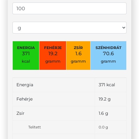
ENERGIA
FEHÉRJE
ZSÍR
SZÉNHIDRÁT
371
19.2
1.6
70.6
kcal
gramm
gramm
gramm
Energia
371 kcal
Fehérje
19.2 g
Zsír
1.6 g
Telített
0.0 g