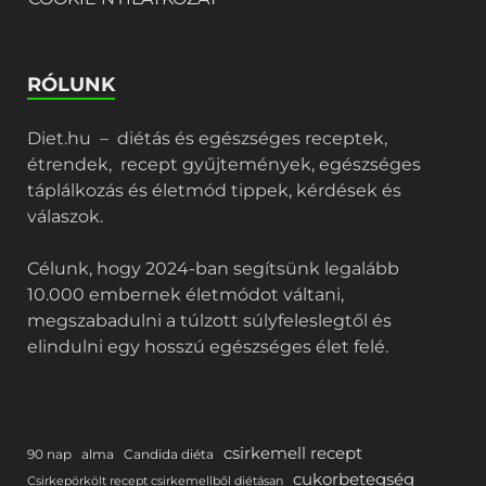
RÓLUNK
Diet.hu – diétás és egészséges receptek,
étrendek, recept gyűjtemények, egészséges
táplálkozás és életmód tippek, kérdések és
válaszok.
Célunk, hogy 2024-ban segítsünk legalább
10.000 embernek életmódot váltani,
megszabadulni a túlzott súlyfeleslegtől és
elindulni egy hosszú egészséges élet felé.
csirkemell recept
90 nap
alma
Candida diéta
cukorbetegség
Csirkepörkölt recept csirkemellből diétásan