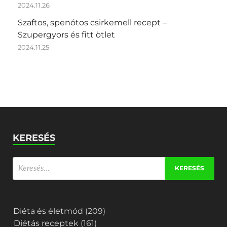
2024.11.26
Szaftos, spenótos csirkemell recept –
Szupergyors és fitt ötlet
2024.11.25
KERESÉS
Diéta és életmód
(209)
Diétás receptek
(161)