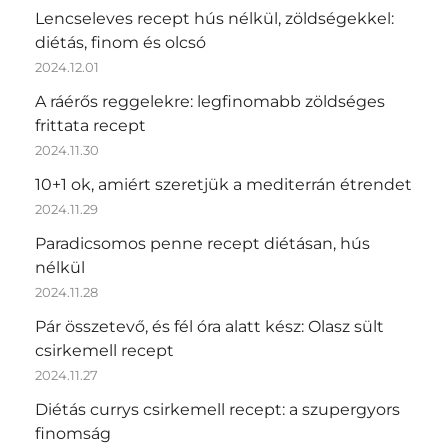
Lencseleves recept hús nélkül, zöldségekkel:
diétás, finom és olcsó
2024.12.01
A ráérős reggelekre: legfinomabb zöldséges
frittata recept
2024.11.30
10+1 ok, amiért szeretjük a mediterrán étrendet
2024.11.29
Paradicsomos penne recept diétásan, hús
nélkül
2024.11.28
Pár összetevő, és fél óra alatt kész: Olasz sült
csirkemell recept
2024.11.27
Diétás currys csirkemell recept: a szupergyors
finomság