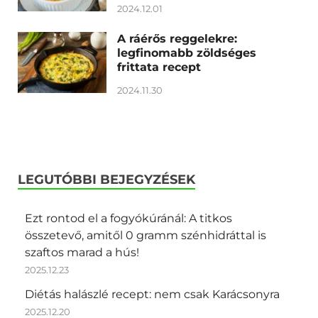
2024.12.01
A ráérős reggelekre:
legfinomabb zöldséges
frittata recept
2024.11.30
LEGUTÓBBI BEJEGYZÉSEK
Ezt rontod el a fogyókúránál: A titkos
összetevő, amitől 0 gramm szénhidráttal is
szaftos marad a hús!
2025.12.23
Diétás halászlé recept: nem csak Karácsonyra
2025.12.20