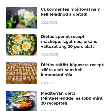
Cukormentes mojitoval nem
kell feladnod a diétád!
2025.06.12
Diétás spenót recept
másképp: Izgalmas, pikáns
változat alig 30 perc alatt
2025.02.08
Diétás töltött káposzta recept:
diéta alatt sem kell
lemondani róla
2024.12.16
Mediterrán diéta
(Mintaétrenddel és több mint
20 recepttel)