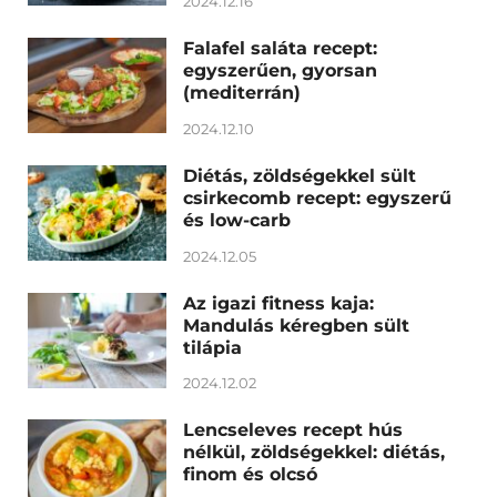
2024.12.16
Falafel saláta recept:
egyszerűen, gyorsan
(mediterrán)
2024.12.10
Diétás, zöldségekkel sült
csirkecomb recept: egyszerű
és low-carb
2024.12.05
Az igazi fitness kaja:
Mandulás kéregben sült
tilápia
2024.12.02
Lencseleves recept hús
nélkül, zöldségekkel: diétás,
finom és olcsó