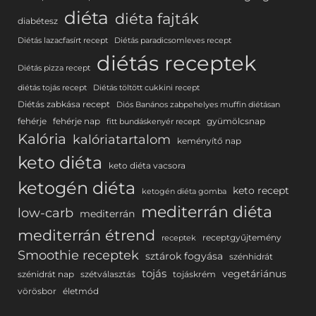
diéta
diéta fajták
diabétesz
Diétás lazacfasírt recept
Diétás paradicsomleves recept
diétás receptek
Diétás pizza recept
diétás tojás recept
Diétás töltött cukkini recept
Diétás zabkása recept
Diós Banános zabpehelyes muffin diétásan
fehérje
fehérje nap
gyümölcsnap
fitt bundáskenyér recept
Kalória
kalóriatartalom
keményítő nap
keto diéta
keto diéta vacsora
ketogén diéta
keto recept
ketogén diéta gomba
mediterrán diéta
low-carb
mediterrán
mediterrán étrend
receptgyűjtemény
receptek
Smoothie receptek
sztárok fogyása
szénhidrát
tojás
vegetáriánus
szénidrát nap
szétválasztás
tojáskrém
vörösbor
életmód