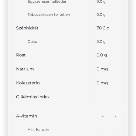
Egyszeresen telítetlen
0.0 g
Többszörösen telítetlen
0.0 g
Szénhidrát
70.6 g
Cukor
0.0 g
Rost
0.0 g
Nátrium
0 mg
Koleszterin
0 mg
Glikémiás Index
A-vitamin
-
-
Alfa-karotin
-
-