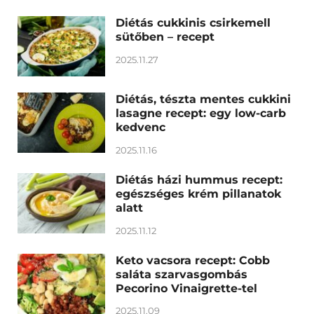
Diétás cukkinis csirkemell
sütőben – recept
2025.11.27
Diétás, tészta mentes cukkini
lasagne recept: egy low-carb
kedvenc
2025.11.16
Diétás házi hummus recept:
egészséges krém pillanatok
alatt
2025.11.12
Keto vacsora recept: Cobb
saláta szarvasgombás
Pecorino Vinaigrette-tel
2025.11.09