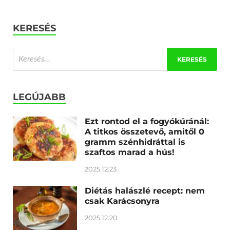
KERESÉS
LEGÚJABB
Ezt rontod el a fogyókúránál:
A titkos összetevő, amitől 0
gramm szénhidráttal is
szaftos marad a hús!
2025.12.23
Diétás halászlé recept: nem
csak Karácsonyra
2025.12.20