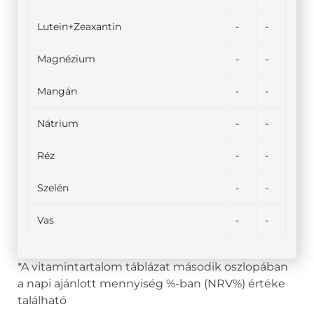
Lutein+Zeaxantin
-
-
Magnézium
-
-
Mangán
-
-
Nátrium
-
-
Réz
-
-
Szelén
-
-
Vas
-
-
*A vitamintartalom táblázat második oszlopában
a napi ajánlott mennyiség %-ban (NRV%) értéke
található