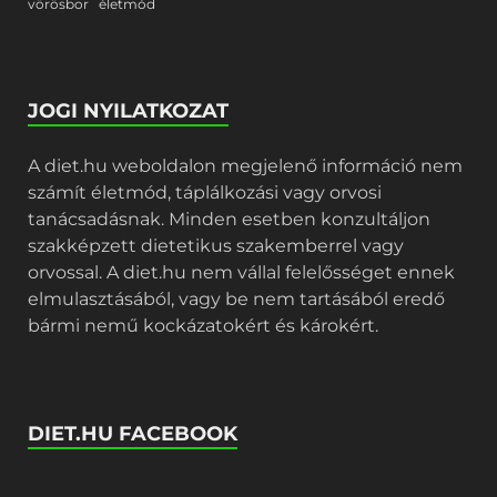
vörösbor
életmód
JOGI NYILATKOZAT
A diet.hu weboldalon megjelenő információ nem
számít életmód, táplálkozási vagy orvosi
tanácsadásnak. Minden esetben konzultáljon
szakképzett dietetikus szakemberrel vagy
orvossal. A diet.hu nem vállal felelősséget ennek
elmulasztásából, vagy be nem tartásából eredő
bármi nemű kockázatokért és károkért.
DIET.HU FACEBOOK