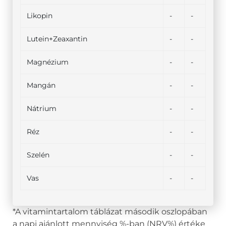
Likopin
-
-
Lutein+Zeaxantin
-
-
Magnézium
-
-
Mangán
-
-
Nátrium
-
-
Réz
-
-
Szelén
-
-
Vas
-
-
*A vitamintartalom táblázat második oszlopában
a napi ajánlott mennyiség %-ban (NRV%) értéke