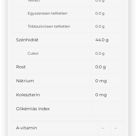
Telített
0.0 g
Egyszeresen telítetlen
0.0 g
Többszörösen telítetlen
0.0 g
Szénhidrát
44.0 g
Cukor
0.0 g
Rost
0.0 g
Nátrium
0 mg
Koleszterin
0 mg
Glikémiás Index
A-vitamin
-
-