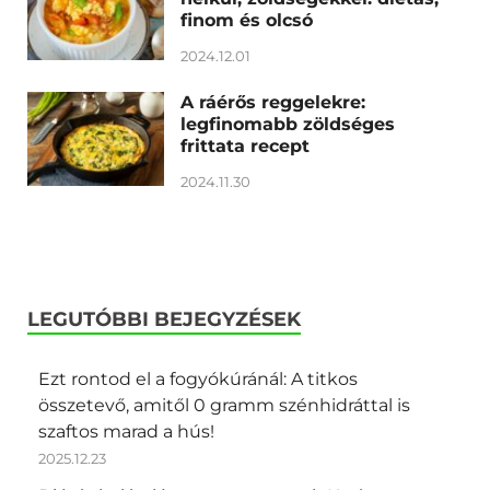
finom és olcsó
2024.12.01
A ráérős reggelekre:
legfinomabb zöldséges
frittata recept
2024.11.30
LEGUTÓBBI BEJEGYZÉSEK
Ezt rontod el a fogyókúránál: A titkos
összetevő, amitől 0 gramm szénhidráttal is
szaftos marad a hús!
2025.12.23