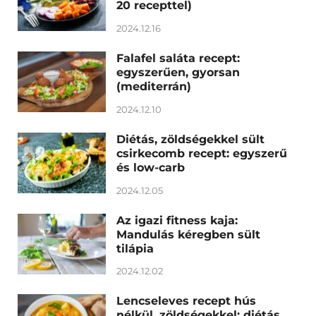
20 recepttel)
2024.12.16
Falafel saláta recept:
egyszerűen, gyorsan
(mediterrán)
2024.12.10
Diétás, zöldségekkel sült
csirkecomb recept: egyszerű
és low-carb
2024.12.05
Az igazi fitness kaja:
Mandulás kéregben sült
tilápia
2024.12.02
Lencseleves recept hús
nélkül, zöldségekkel: diétás,