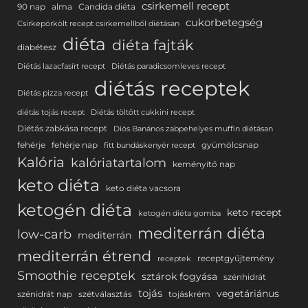
csirkemell recept
90 nap
alma
Candida diéta
cukorbetegség
Csirkepörkölt recept csirkemellből diétásan
diéta
diéta fajták
diabétesz
Diétás lazacfasírt recept
Diétás paradicsomleves recept
diétás receptek
Diétás pizza recept
diétás tojás recept
Diétás töltött cukkini recept
Diétás zabkása recept
Diós Banános zabpehelyes muffin diétásan
fehérje
fehérje nap
gyümölcsnap
fitt bundáskenyér recept
Kalória
kalóriatartalom
keményítő nap
keto diéta
keto diéta vacsora
ketogén diéta
keto recept
ketogén diéta gomba
mediterrán diéta
low-carb
mediterrán
mediterrán étrend
receptgyűjtemény
receptek
Smoothie receptek
sztárok fogyása
szénhidrát
tojás
vegetáriánus
szénidrát nap
szétválasztás
tojáskrém