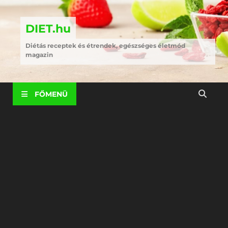
DIET.hu
Diétás receptek és étrendek, egészséges életmód
magazin
FŐMENÜ