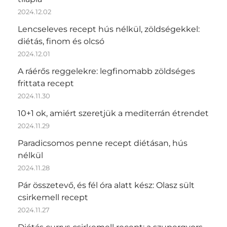
2024.12.02
Lencseleves recept hús nélkül, zöldségekkel:
diétás, finom és olcsó
2024.12.01
A ráérős reggelekre: legfinomabb zöldséges
frittata recept
2024.11.30
10+1 ok, amiért szeretjük a mediterrán étrendet
2024.11.29
Paradicsomos penne recept diétásan, hús
nélkül
2024.11.28
Pár összetevő, és fél óra alatt kész: Olasz sült
csirkemell recept
2024.11.27