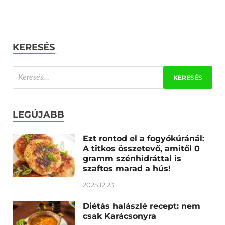
KERESÉS
LEGÚJABB
Ezt rontod el a fogyókúránál:
A titkos összetevő, amitől 0
gramm szénhidráttal is
szaftos marad a hús!
2025.12.23
Diétás halászlé recept: nem
csak Karácsonyra