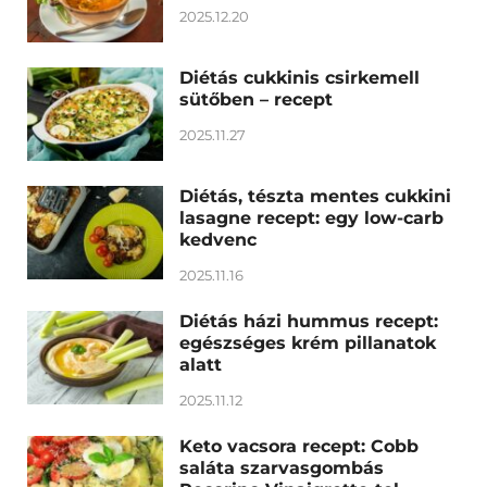
2025.12.20
Diétás cukkinis csirkemell
sütőben – recept
2025.11.27
Diétás, tészta mentes cukkini
lasagne recept: egy low-carb
kedvenc
2025.11.16
Diétás házi hummus recept:
egészséges krém pillanatok
alatt
2025.11.12
Keto vacsora recept: Cobb
saláta szarvasgombás