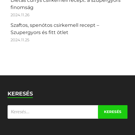
Diétás currys csirkemell recept: a szupergyors
finomság
2024.11.26
Szaftos, spenótos csirkemell recept –
Szupergyors és fitt ötlet
2024.11.25
KERESÉS