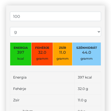
ENERGIA
FEHÉRJE
ZSÍR
SZÉNHIDRÁT
397
32.0
11.0
44.0
kcal
gramm
gramm
gramm
Energia
397 kcal
Fehérje
32.0 g
Zsír
11.0 g