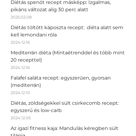
Diétás spenót recept másképp: Izgalmas,
pikáns változat alig 30 perc alatt
2025.02.08
Diétás töltött káposzta recept: diéta alatt sem
kell lemondani róla
2024.12.16
Mediterrán diéta (Mintaétrenddel és több mint
20 recepttel)
2024.12.16
Falafel saláta recept: egyszerűen, gyorsan
(mediterrán)
2024.12.10
Diétás, zöldségekkel sült csirkecomb recept:
egyszerű és low-carb
2024.12.05
Az igazi fitness kaja: Mandulás kéregben sült
tilápia