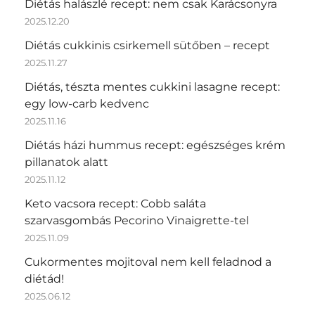
Diétás halászlé recept: nem csak Karácsonyra
2025.12.20
Diétás cukkinis csirkemell sütőben – recept
2025.11.27
Diétás, tészta mentes cukkini lasagne recept:
egy low-carb kedvenc
2025.11.16
Diétás házi hummus recept: egészséges krém
pillanatok alatt
2025.11.12
Keto vacsora recept: Cobb saláta
szarvasgombás Pecorino Vinaigrette-tel
2025.11.09
Cukormentes mojitoval nem kell feladnod a
diétád!
2025.06.12