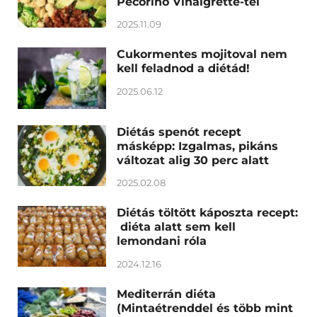
Pecorino Vinaigrette-tel
2025.11.09
Cukormentes mojitoval nem
kell feladnod a diétád!
2025.06.12
Diétás spenót recept
másképp: Izgalmas, pikáns
változat alig 30 perc alatt
2025.02.08
Diétás töltött káposzta recept:
diéta alatt sem kell
lemondani róla
2024.12.16
Mediterrán diéta
(Mintaétrenddel és több mint