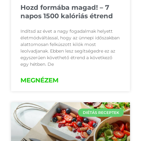
Hozd formába magad! – 7
napos 1500 kalóriás étrend
Indítsd az évet a nagy fogadalmak helyett
életmódváltással, hogy az ünnepi időszakban
alattomosan felkúszott kilók most
leolvadjanak. Ebben lesz segítségedre ez az
egyszerűen követhető étrend a következő
egy hétben. De
MEGNÉZEM
DIÉTÁS RECEPTEK