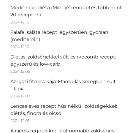
Mediterrán diéta (Mintaétrenddel és több mint
20 recepttel)
2024.12.16
Falafel saláta recept: egyszerűen, gyorsan
(mediterrán)
2024.12.10
Diétás, zöldségekkel sült csirkecomb recept:
egyszerű és low-carb
2024.12.05
Az igazi fitness kaja: Mandulás kéregben sült
tilápia
2024.12.02
Lencseleves recept hús nélkül, zöldségekkel:
diétás, finom és olcsó
2024.12.01
A ráérős reggelekre: legfinomabb zöldséges