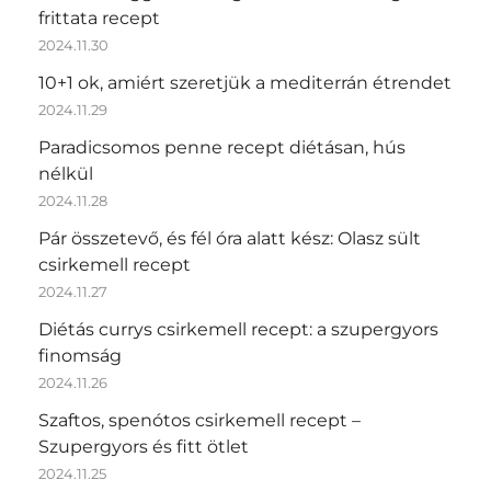
frittata recept
2024.11.30
10+1 ok, amiért szeretjük a mediterrán étrendet
2024.11.29
Paradicsomos penne recept diétásan, hús
nélkül
2024.11.28
Pár összetevő, és fél óra alatt kész: Olasz sült
csirkemell recept
2024.11.27
Diétás currys csirkemell recept: a szupergyors
finomság
2024.11.26
Szaftos, spenótos csirkemell recept –
Szupergyors és fitt ötlet
2024.11.25