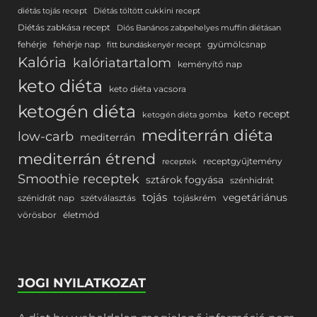
diétás tojás recept
Diétás töltött cukkini recept
Diétás zabkása recept
Diós Banános zabpehelyes muffin diétásan
fehérje
fehérje nap
gyümölcsnap
fitt bundáskenyér recept
Kalória
kalóriatartalom
keményítő nap
keto diéta
keto diéta vacsora
ketogén diéta
keto recept
ketogén diéta gomba
mediterrán diéta
low-carb
mediterrán
mediterrán étrend
receptgyűjtemény
receptek
Smoothie receptek
sztárok fogyása
szénhidrát
tojás
vegetáriánus
szénidrát nap
szétválasztás
tojáskrém
vörösbor
életmód
JOGI NYILATKOZAT