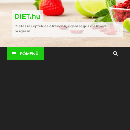
DIET.hu
Diétás receptek és étrendek, egészséges életmód
magazin
FŐMENÜ