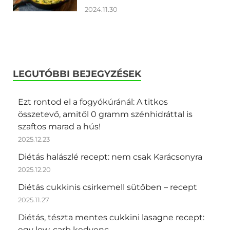
2024.11.30
LEGUTÓBBI BEJEGYZÉSEK
Ezt rontod el a fogyókúránál: A titkos
összetevő, amitől 0 gramm szénhidráttal is
szaftos marad a hús!
2025.12.23
Diétás halászlé recept: nem csak Karácsonyra
2025.12.20
Diétás cukkinis csirkemell sütőben – recept
2025.11.27
Diétás, tészta mentes cukkini lasagne recept:
egy low-carb kedvenc