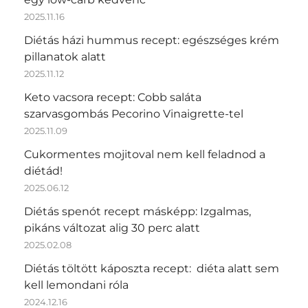
2025.11.16
Diétás házi hummus recept: egészséges krém
pillanatok alatt
2025.11.12
Keto vacsora recept: Cobb saláta
szarvasgombás Pecorino Vinaigrette-tel
2025.11.09
Cukormentes mojitoval nem kell feladnod a
diétád!
2025.06.12
Diétás spenót recept másképp: Izgalmas,
pikáns változat alig 30 perc alatt
2025.02.08
Diétás töltött káposzta recept: diéta alatt sem
kell lemondani róla
2024.12.16