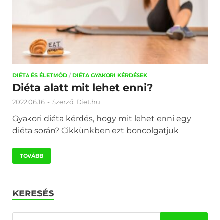
DIÉTA ÉS ÉLETMÓD
/
DIÉTA GYAKORI KÉRDÉSEK
Diéta alatt mit lehet enni?
2022.06.16
-
Szerző:
Diet.hu
Gyakori diéta kérdés, hogy mit lehet enni egy
diéta során? Cikkünkben ezt boncolgatjuk
TOVÁBB
KERESÉS