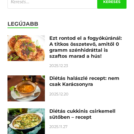
LEGÚJABB
Ezt rontod el a fogyókúránál:
A titkos összetevő, amitől 0
gramm szénhidráttal is
szaftos marad a hús!
2025.12.23
Diétás halászlé recept: nem
csak Karácsonyra
2025.12.20
Diétás cukkinis csirkemell
sütőben – recept
2025.11.27