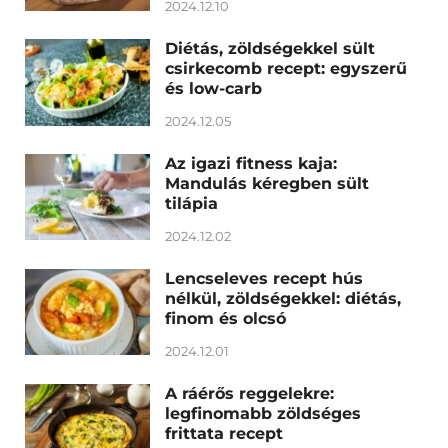
2024.12.10
Diétás, zöldségekkel sült
csirkecomb recept: egyszerű
és low-carb
2024.12.05
Az igazi fitness kaja:
Mandulás kéregben sült
tilápia
2024.12.02
Lencseleves recept hús
nélkül, zöldségekkel: diétás,
finom és olcsó
2024.12.01
A ráérős reggelekre:
legfinomabb zöldséges
frittata recept