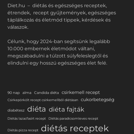
Diet.hu – diétás és egészséges receptek,
étrendek, recept gyűjtemények, egészséges
táplálkozás és életmód tippek, kérdések és
válaszok.
Célunk, hogy 2024-ban segítsünk legalább
10.000 embernek életmódot váltani,
megszabadulni a túlzott súlyfeleslegtől és
elindulni egy hosszú egészséges élet felé.
csirkemell recept
90 nap
alma
Candida diéta
cukorbetegség
Csirkepörkölt recept csirkemellből diétásan
diéta
diéta fajták
diabétesz
Diétás lazacfasírt recept
Diétás paradicsomleves recept
diétás receptek
Diétás pizza recept