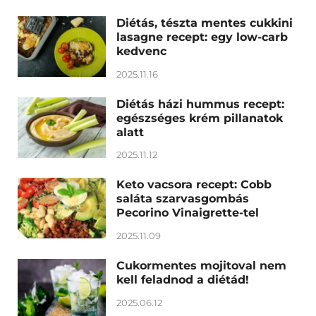
Diétás, tészta mentes cukkini
lasagne recept: egy low-carb
kedvenc
2025.11.16
Diétás házi hummus recept:
egészséges krém pillanatok
alatt
2025.11.12
Keto vacsora recept: Cobb
saláta szarvasgombás
Pecorino Vinaigrette-tel
2025.11.09
Cukormentes mojitoval nem
kell feladnod a diétád!
2025.06.12