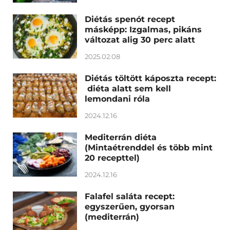
Diétás spenót recept
másképp: Izgalmas, pikáns
változat alig 30 perc alatt
2025.02.08
Diétás töltött káposzta recept:
diéta alatt sem kell
lemondani róla
2024.12.16
Mediterrán diéta
(Mintaétrenddel és több mint
20 recepttel)
2024.12.16
Falafel saláta recept:
egyszerűen, gyorsan
(mediterrán)