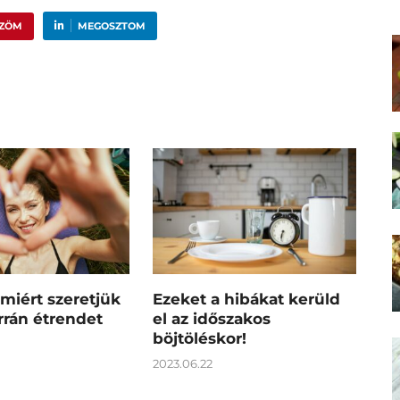
ŰZÖM
MEGOSZTOM
amiért szeretjük
Ezeket a hibákat kerüld
rrán étrendet
el az időszakos
böjtöléskor!
2023.06.22