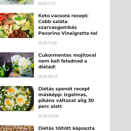
2025.11.12
Keto vacsora recept:
Cobb saláta
szarvasgombás
Pecorino Vinaigrette-tel
2025.11.09
Cukormentes mojitoval
nem kell feladnod a
diétád!
2025.06.12
Diétás spenót recept
másképp: Izgalmas,
pikáns változat alig 30
perc alatt
2025.02.08
Diétás töltött káposzta