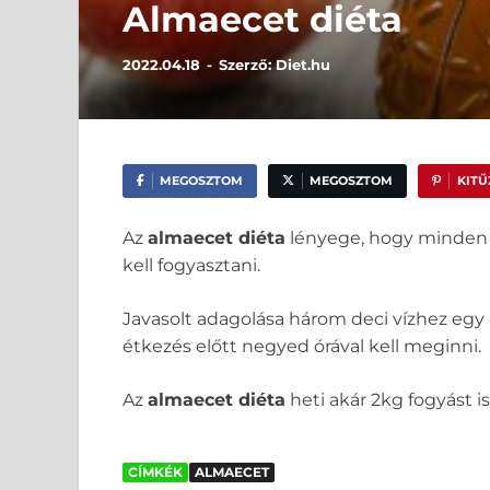
Almaecet diéta
2022.04.18
-
Szerző:
Diet.hu
MEGOSZTOM
MEGOSZTOM
KIT
Az
almaecet diéta
lényege, hogy minden é
kell fogyasztani.
Javasolt adagolása három deci vízhez egy
étkezés előtt negyed órával kell meginni.
Az
almaecet diéta
heti akár 2kg fogyást 
CÍMKÉK
ALMAECET