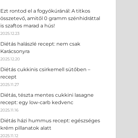
Ezt rontod el a fogyókúránál: A titkos
összetevő, amitől 0 gramm szénhidráttal
is szaftos marad a hús!
2025.12.23
Diétás halászlé recept: nem csak
Karácsonyra
2025.12.20
Diétás cukkinis csirkemell sütőben –
recept
2025.11.27
Diétás, tészta mentes cukkini lasagne
recept: egy low-carb kedvenc
2025.11.16
Diétás házi hummus recept: egészséges
krém pillanatok alatt
2025.11.12