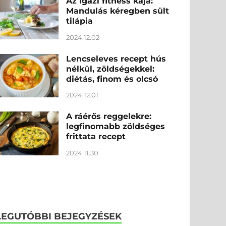
Az igazi fitness kaja:
Mandulás kéregben sült
tilápia
2024.12.02
Lencseleves recept hús
nélkül, zöldségekkel:
diétás, finom és olcsó
2024.12.01
A ráérős reggelekre:
legfinomabb zöldséges
frittata recept
2024.11.30
LEGUTÓBBI BEJEGYZÉSEK