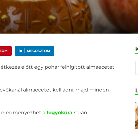
ŰZÖM
MEGOSZTOM
tkezés előtt egy pohár felhígított almaecetet
 evőkanál almaecetet kell adni, majd minden
is eredményezhet a
fogyókúra
során.