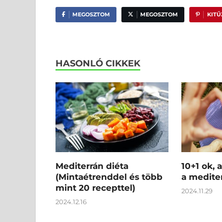
MEGOSZTOM
MEGOSZTOM
KIT
HASONLÓ CIKKEK
Mediterrán diéta
10+1 ok, 
(Mintaétrenddel és több
a medite
mint 20 recepttel)
2024.11.29
2024.12.16