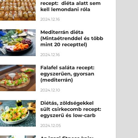
recept: diéta alatt sem
kell lemondani róla
2024.12.16
Mediterrán diéta
(Mintaétrenddel és több
mint 20 recepttel)
2024.12.16
Falafel saláta recept:
egyszerűen, gyorsan
(mediterrán)
2024.12.10
Diétás, zöldségekkel
sült csirkecomb recept:
egyszerű és low-carb
2024.12.05