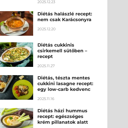
2025.12.23
Diétás halászlé recept:
nem csak Karácsonyra
2025.12.20
Diétás cukkinis
csirkemell sütőben –
recept
2025.11.27
Diétás, tészta mentes
cukkini lasagne recept:
egy low-carb kedvenc
2025.11.16
Diétás házi hummus
recept: egészséges
krém pillanatok alatt