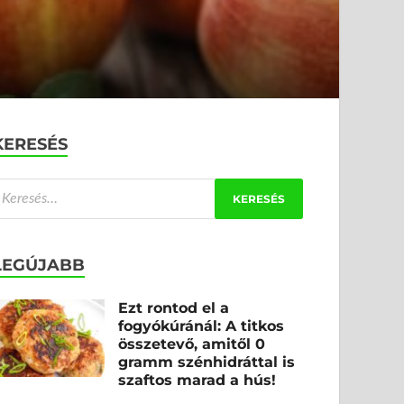
KERESÉS
LEGÚJABB
Ezt rontod el a
fogyókúránál: A titkos
összetevő, amitől 0
gramm szénhidráttal is
szaftos marad a hús!