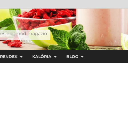
éges életmód magazin
TRENDEK
KALÓRIA
BLOG