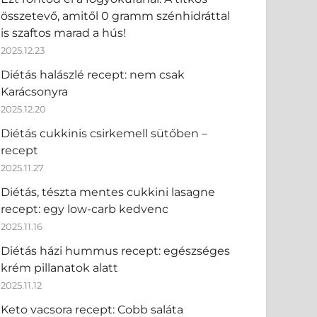
összetevő, amitől 0 gramm szénhidráttal
is szaftos marad a hús!
2025.12.23
Diétás halászlé recept: nem csak
Karácsonyra
2025.12.20
Diétás cukkinis csirkemell sütőben –
recept
2025.11.27
Diétás, tészta mentes cukkini lasagne
recept: egy low-carb kedvenc
2025.11.16
Diétás házi hummus recept: egészséges
krém pillanatok alatt
2025.11.12
Keto vacsora recept: Cobb saláta