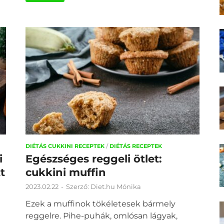
DIÉTÁS CUKKINI RECEPTEK
/
DIÉTÁS RECEPTEK
i
Egészséges reggeli ötlet:
t
cukkini muffin
2023.02.22
-
Szerző:
Diet.hu Mónika
Ezek a muffinok tökéletesek bármely
reggelre. Pihe-puhák, omlósan lágyak,