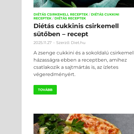
DIÉTÁS CSIRKEMELL RECEPTEK
/
DIÉTÁS CUKKINI
RECEPTEK
/
DIÉTÁS RECEPTEK
Diétás cukkinis csirkemell
sütőben – recept
2025.11.27
-
Szerző:
Diet.hu
A zsenge cukkini és a sokoldalú csirkemel
házasságra ebben a receptben, amihez
csatlakozik a sajtmártás is, az ízletes
végeredményért.
TOVÁBB