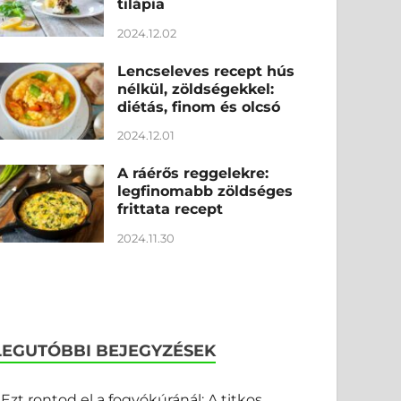
tilápia
2024.12.02
Lencseleves recept hús
nélkül, zöldségekkel:
diétás, finom és olcsó
2024.12.01
A ráérős reggelekre:
legfinomabb zöldséges
frittata recept
2024.11.30
LEGUTÓBBI BEJEGYZÉSEK
Ezt rontod el a fogyókúránál: A titkos