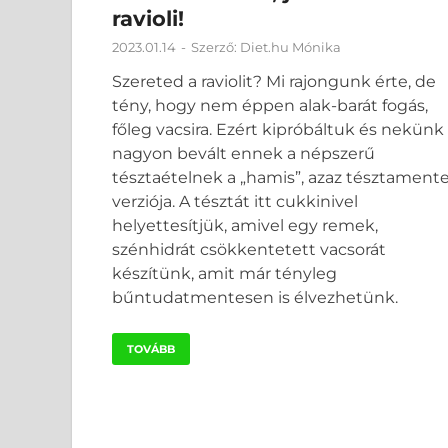
ravioli!
2023.01.14
-
Szerző:
Diet.hu Mónika
Szereted a raviolit? Mi rajongunk érte, de
tény, hogy nem éppen alak-barát fogás,
főleg vacsira. Ezért kipróbáltuk és nekünk
nagyon bevált ennek a népszerű
tésztaételnek a „hamis”, azaz tésztament
verziója. A tésztát itt cukkinivel
helyettesítjük, amivel egy remek,
szénhidrát csökkentetett vacsorát
készítünk, amit már tényleg
bűntudatmentesen is élvezhetünk.
TOVÁBB