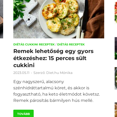
DIÉTÁS CUKKINI RECEPTEK
/
DIÉTÁS RECEPTEK
Remek lehetőség egy gyors
étkezéshez: 15 perces sült
cukkini
2023.05.11
-
Szerző:
Diet.hu Mónika
Egy nagyszerű, alacsony
szénhidráttartalmú köret, és akkor is
fogyasztható, ha keto életmódot követsz.
Remek párosítás bármilyen hús mellé.
TOVÁBB