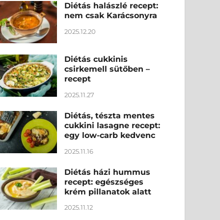
Diétás halászlé recept:
nem csak Karácsonyra
2025.12.20
Diétás cukkinis
csirkemell sütőben –
recept
2025.11.27
Diétás, tészta mentes
cukkini lasagne recept:
egy low-carb kedvenc
2025.11.16
Diétás házi hummus
recept: egészséges
krém pillanatok alatt
2025.11.12