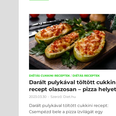
DIÉTÁS CUKKINI RECEPTEK
/
DIÉTÁS RECEPTEK
Darált pulykával töltött cukkin
recept olaszosan – pizza helyet
2023.03.30
-
Szerző:
Diet.hu
Darált pulykával töltött cukkini recept:
Csempézd bele a pizza ízvilágát egy