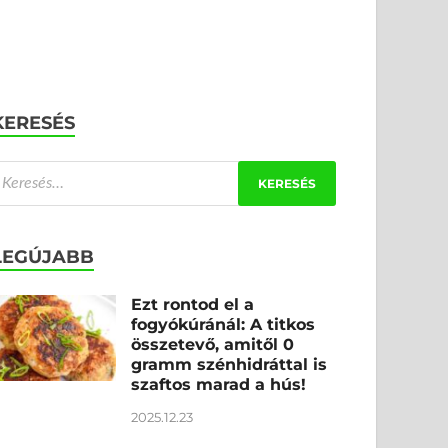
KERESÉS
LEGÚJABB
Ezt rontod el a
fogyókúránál: A titkos
összetevő, amitől 0
gramm szénhidráttal is
szaftos marad a hús!
2025.12.23