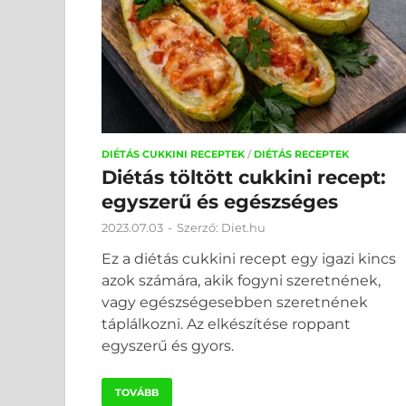
DIÉTÁS CUKKINI RECEPTEK
/
DIÉTÁS RECEPTEK
Diétás töltött cukkini recept:
egyszerű és egészséges
2023.07.03
-
Szerző:
Diet.hu
Ez a diétás cukkini recept egy igazi kincs
azok számára, akik fogyni szeretnének,
vagy egészségesebben szeretnének
táplálkozni. Az elkészítése roppant
egyszerű és gyors.
TOVÁBB