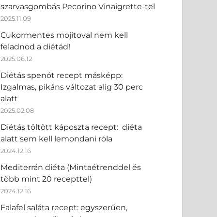
szarvasgombás Pecorino Vinaigrette-tel
2025.11.09
Cukormentes mojitoval nem kell
feladnod a diétád!
2025.06.12
Diétás spenót recept másképp:
Izgalmas, pikáns változat alig 30 perc
alatt
2025.02.08
Diétás töltött káposzta recept: diéta
alatt sem kell lemondani róla
2024.12.16
Mediterrán diéta (Mintaétrenddel és
több mint 20 recepttel)
2024.12.16
Falafel saláta recept: egyszerűen,