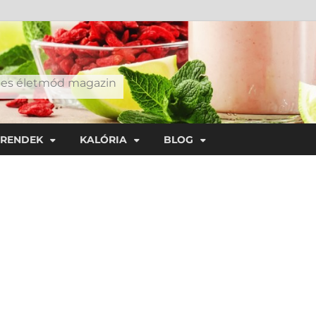
éges életmód magazin
TRENDEK
KALÓRIA
BLOG