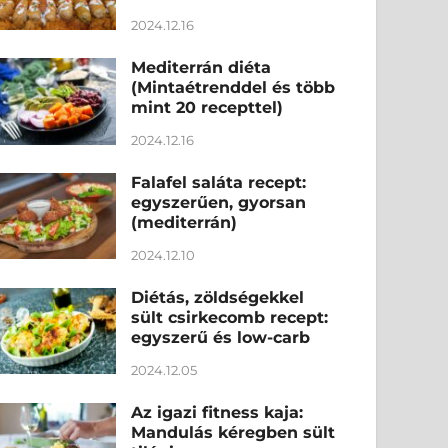
2024.12.16
Mediterrán diéta
(Mintaétrenddel és több
mint 20 recepttel)
2024.12.16
Falafel saláta recept:
egyszerűen, gyorsan
(mediterrán)
2024.12.10
Diétás, zöldségekkel
sült csirkecomb recept:
egyszerű és low-carb
2024.12.05
Az igazi fitness kaja:
Mandulás kéregben sült