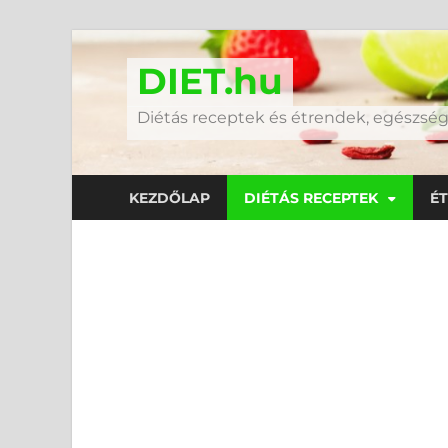
DIET.hu
Diétás receptek és étrendek, egészs
KEZDŐLAP
DIÉTÁS RECEPTEK
É