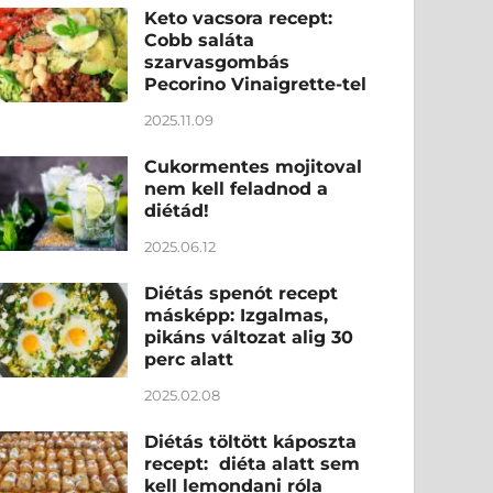
Keto vacsora recept:
Cobb saláta
szarvasgombás
Pecorino Vinaigrette-tel
2025.11.09
Cukormentes mojitoval
nem kell feladnod a
diétád!
2025.06.12
Diétás spenót recept
másképp: Izgalmas,
pikáns változat alig 30
perc alatt
2025.02.08
Diétás töltött káposzta
recept: diéta alatt sem
kell lemondani róla