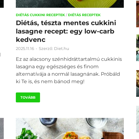
DIÉTÁS CUKKINI RECEPTEK
/
DIÉTÁS RECEPTEK
Diétás, tészta mentes cukkini
lasagne recept: egy low-carb
kedvenc
2025.11.16
-
Szerző:
Diet.hu
l
Ez az alacsony szénhidráttartalmú cukkinis
lasagna egy egészséges és finom
alternatívája a normál lasagnának. Próbáld
ki Te is, és nem bánod meg!
TOVÁBB