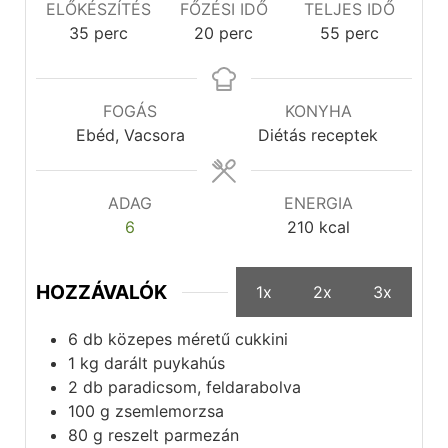
ELŐKÉSZÍTÉS
FŐZÉSI IDŐ
TELJES IDŐ
35
perc
20
perc
55
perc
FOGÁS
KONYHA
Ebéd, Vacsora
Diétás receptek
ADAG
ENERGIA
6
210
kcal
HOZZÁVALÓK
1x
2x
3x
6
db
közepes méretű cukkini
1
kg
darált puykahús
2
db
paradicsom, feldarabolva
100
g
zsemlemorzsa
80
g
reszelt parmezán