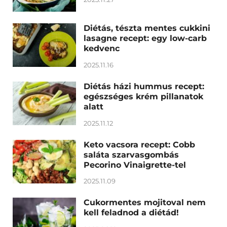
Diétás, tészta mentes cukkini
lasagne recept: egy low-carb
kedvenc
2025.11.16
Diétás házi hummus recept:
egészséges krém pillanatok
alatt
2025.11.12
Keto vacsora recept: Cobb
saláta szarvasgombás
Pecorino Vinaigrette-tel
2025.11.09
Cukormentes mojitoval nem
kell feladnod a diétád!