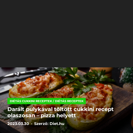
DIÉTÁS CUKKINI RECEPTEK
/
DIÉTÁS RECEPTEK
Darált pulykával töltött cukkini recept
olaszosan – pizza helyett
2023.03.30
-
Szerző:
Diet.hu