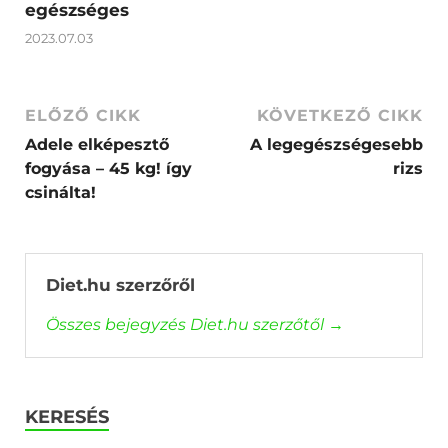
egészséges
2023.07.03
ELŐZŐ CIKK
KÖVETKEZŐ CIKK
Adele elképesztő
A legegészségesebb
fogyása – 45 kg! így
rizs
csinálta!
Diet.hu szerzőről
Összes bejegyzés Diet.hu szerzőtől
→
KERESÉS