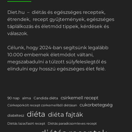
Diet.hu – diétás és egészséges receptek,
étrendek, recept gyűjtemények, egészséges
táplálkozás és életmód tippek, kérdések és
válaszok.
Célunk, hogy 2024-ban segítsünk legalább
10.000 embernek életmódot váltani,
megszabadulni a túlzott súlyfeleslegtől és
elindulni egy hosszú egészséges élet felé.
csirkemell recept
90 nap
alma
Candida diéta
cukorbetegség
Csirkepörkölt recept csirkemellből diétásan
diéta
diéta fajták
diabétesz
Diétás lazacfasírt recept
Diétás paradicsomleves recept