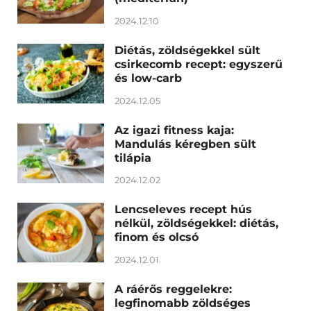
2024.12.10
Diétás, zöldségekkel sült
csirkecomb recept: egyszerű
és low-carb
2024.12.05
Az igazi fitness kaja:
Mandulás kéregben sült
tilápia
2024.12.02
Lencseleves recept hús
nélkül, zöldségekkel: diétás,
finom és olcsó
2024.12.01
A ráérős reggelekre:
legfinomabb zöldséges