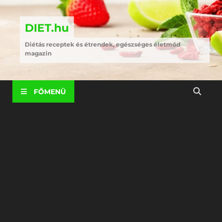
DIET.hu
Diétás receptek és étrendek, egészséges életmód
magazin
FŐMENÜ