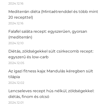
2024.12.16
Mediterrán diéta (Mintaétrenddel és több mint
20 recepttel)
2024.12.16
Falafel saláta recept: egyszerűen, gyorsan
(mediterrán)
2024.12.10
Diétás, zöldségekkel sült csirkecomb recept:
egyszerű és low-carb
2024.12.05
Az igazi fitness kaja: Mandulás kéregben sült
tilápia
2024.12.02
Lencseleves recept hús nélkül, zöldségekkel:
diétás, finom és olcsó
2024.12.01