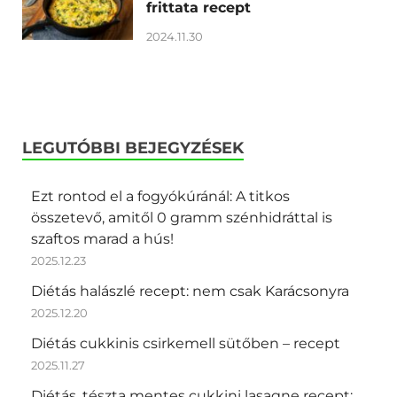
frittata recept
2024.11.30
LEGUTÓBBI BEJEGYZÉSEK
Ezt rontod el a fogyókúránál: A titkos
összetevő, amitől 0 gramm szénhidráttal is
szaftos marad a hús!
2025.12.23
Diétás halászlé recept: nem csak Karácsonyra
2025.12.20
Diétás cukkinis csirkemell sütőben – recept
2025.11.27
Diétás, tészta mentes cukkini lasagne recept: