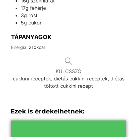
16g szénhidrát
17g fehérje
3g rost
5g cukor
TÁPANYAGOK
Energia:
210
kcal
KULCSSZÓ
cukkini receptek, diétás cukkini receptek, diétás
töltött cukkini recept
Ezek is érdekelhetnek: