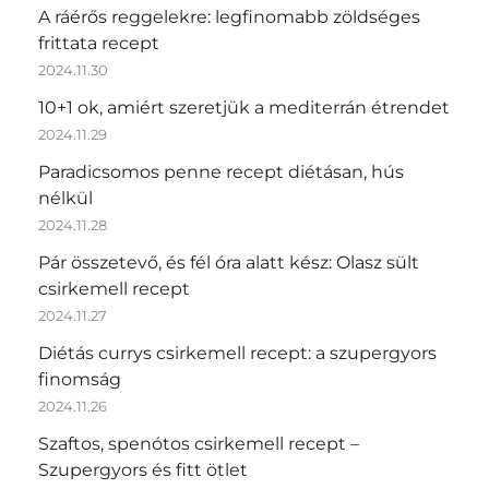
A ráérős reggelekre: legfinomabb zöldséges
frittata recept
2024.11.30
10+1 ok, amiért szeretjük a mediterrán étrendet
2024.11.29
Paradicsomos penne recept diétásan, hús
nélkül
2024.11.28
Pár összetevő, és fél óra alatt kész: Olasz sült
csirkemell recept
2024.11.27
Diétás currys csirkemell recept: a szupergyors
finomság
2024.11.26
Szaftos, spenótos csirkemell recept –
Szupergyors és fitt ötlet