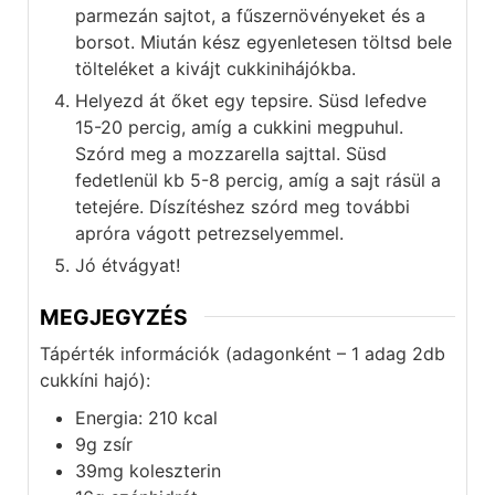
parmezán sajtot, a fűszernövényeket és a
borsot. Miután kész egyenletesen töltsd bele
tölteléket a kivájt cukkinihájókba.
Helyezd át őket egy tepsire. Süsd lefedve
15-20 percig, amíg a cukkini megpuhul.
Szórd meg a mozzarella sajttal. Süsd
fedetlenül kb 5-8 percig, amíg a sajt rásül a
tetejére. Díszítéshez szórd meg további
apróra vágott petrezselyemmel.
Jó étvágyat!
MEGJEGYZÉS
Tápérték információk (adagonként – 1 adag 2db
cukkíni hajó):
Energia: 210 kcal
9g zsír
39mg koleszterin