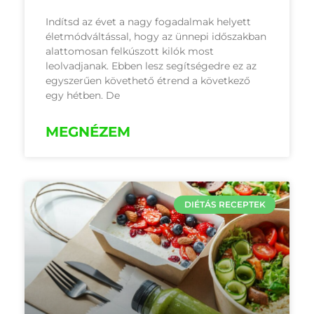
Indítsd az évet a nagy fogadalmak helyett
életmódváltással, hogy az ünnepi időszakban
alattomosan felkúszott kilók most
leolvadjanak. Ebben lesz segítségedre ez az
egyszerűen követhető étrend a következő
egy hétben. De
MEGNÉZEM
DIÉTÁS RECEPTEK