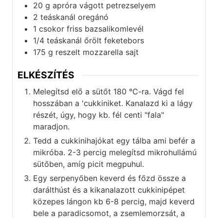
20
g
apróra vágott petrezselyem
2
teáskanál
oregánó
1
csokor
friss bazsalikomlevél
1/4
teáskanál
őrölt feketebors
175
g
reszelt mozzarella sajt
ELKÉSZÍTÉS
Melegítsd elő a sütőt 180 °C-ra. Vágd fel
hosszában a 'cukkiniket. Kanalazd ki a lágy
részét, úgy, hogy kb. fél centi "fala"
maradjon.
Tedd a cukkinihajókat egy tálba ami befér a
mikróba. 2-3 percig melegítsd mikrohullámú
sütőben, amíg picit megpuhul.
Egy serpenyőben keverd és főzd össze a
darálthúst és a kikanalazott cukkinipépet
közepes lángon kb 6-8 percig, majd keverd
bele a paradicsomot, a zsemlemorzsát, a