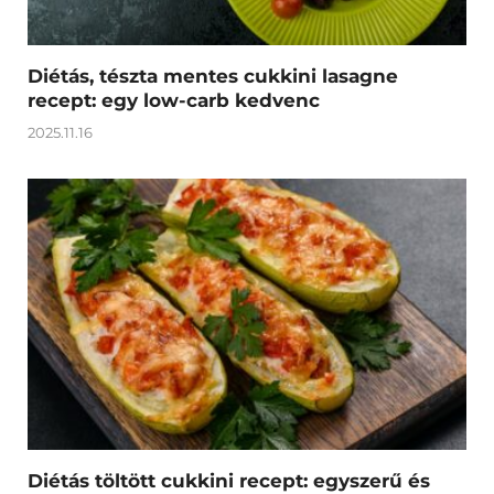
Diétás, tészta mentes cukkini lasagne
recept: egy low-carb kedvenc
2025.11.16
Diétás töltött cukkini recept: egyszerű és