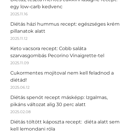
egy low-carb kedvenc
2025.11.16
Diétás házi hummus recept: egészséges krém
pillanatok alatt
2025.11.12
Keto vacsora recept: Cobb saláta
szarvasgombás Pecorino Vinaigrette-tel
2025.11.09
Cukormentes mojitoval nem kell feladnod a
diétád!
2025.06.12
Diétás spenót recept másképp: Izgalmas,
pikáns változat alig 30 perc alatt
2025.02.08
Diétás töltött káposzta recept: diéta alatt sem
kell lemondani róla