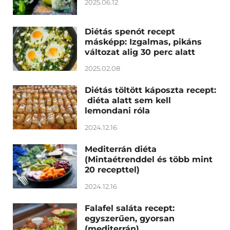
2025.06.12
Diétás spenót recept
másképp: Izgalmas, pikáns
változat alig 30 perc alatt
2025.02.08
Diétás töltött káposzta recept:
diéta alatt sem kell
lemondani róla
2024.12.16
Mediterrán diéta
(Mintaétrenddel és több mint
20 recepttel)
2024.12.16
Falafel saláta recept:
egyszerűen, gyorsan
(mediterrán)