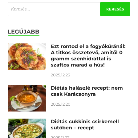
LEGÚJABB
Ezt rontod el a fogyókúránál:
A titkos összetevő, amitől 0
gramm szénhidráttal is
szaftos marad a hús!
2025.12.23
Diétás halászlé recept: nem
csak Karácsonyra
2025.12.20
Diétás cukkinis csirkemell
sütőben – recept
2025.11.27