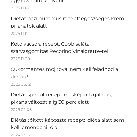
egy low-carb kedvenc
2025.11.16
Diétás házi hummus recept: egészséges krém
pillanatok alatt
2025.11.12
Keto vacsora recept: Cobb saláta
szarvasgombás Pecorino Vinaigrette-tel
2025.11.09
Cukormentes mojitoval nem kell feladnod a
diétád!
2025.06.12
Diétás spenót recept másképp: Izgalmas,
pikáns változat alig 30 perc alatt
2025.02.08
Diétás töltött káposzta recept: diéta alatt sem
kell lemondani róla
2024.12.16