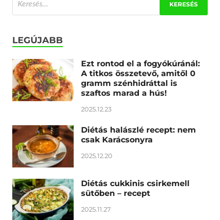
LEGÚJABB
Ezt rontod el a fogyókúránál:
A titkos összetevő, amitől 0
gramm szénhidráttal is
szaftos marad a hús!
2025.12.23
Diétás halászlé recept: nem
csak Karácsonyra
2025.12.20
Diétás cukkinis csirkemell
sütőben – recept
2025.11.27