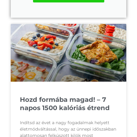
Hozd formába magad! – 7
napos 1500 kalóriás étrend
Indítsd az évet a nagy fogadalmak helyett
életmódváltással, hogy az ünnepi időszakban
alattomosan felkúszott kilók most