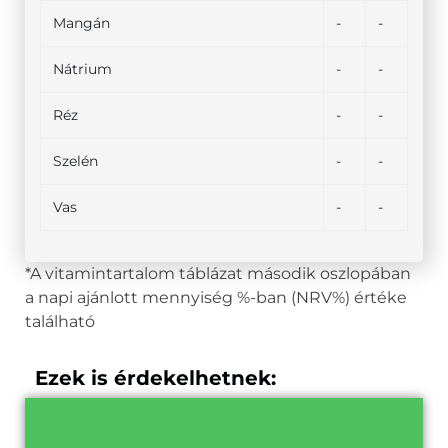
Mangán
-
-
Nátrium
-
-
Réz
-
-
Szelén
-
-
Vas
-
-
*A vitamintartalom táblázat második oszlopában
a napi ajánlott mennyiség %-ban (NRV%) értéke
található
Ezek is érdekelhetnek: