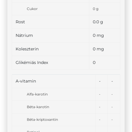
Cukor
0 g
Rost
0.0 g
Nátrium
0 mg
Koleszterin
0 mg
Glikémiás Index
0
A-vitamin
-
-
Alfa-karotin
-
-
Béta-karotin
-
-
Béta-kriptoxantin
-
-