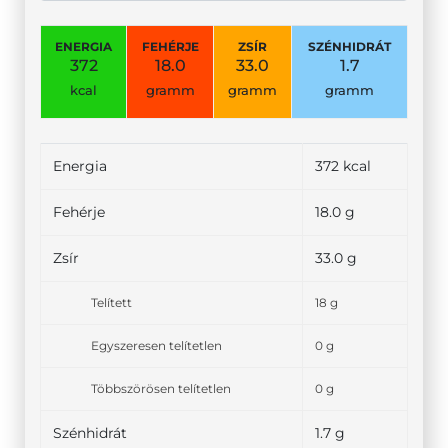
ENERGIA
FEHÉRJE
ZSÍR
SZÉNHIDRÁT
372
18.0
33.0
1.7
kcal
gramm
gramm
gramm
Energia
372 kcal
Fehérje
18.0 g
Zsír
33.0 g
Telített
18 g
Egyszeresen telítetlen
0 g
Többszörösen telítetlen
0 g
Szénhidrát
1.7 g