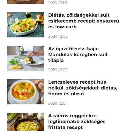
2024.12.10
Diétás, zöldségekkel sült
csirkecomb recept: egyszerű
és low-carb
2024.12.05
Az igazi fitness kaja:
Mandulás kéregben sült
tilápia
2024.12.02
Lencseleves recept hús
nélkül, zöldségekkel: diétás,
finom és olcsó
2024.12.01
A ráérős reggelekre:
legfinomabb zöldséges
frittata recept