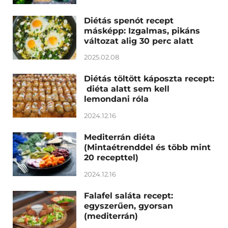
Diétás spenót recept
másképp: Izgalmas, pikáns
változat alig 30 perc alatt
2025.02.08
Diétás töltött káposzta recept:
diéta alatt sem kell
lemondani róla
2024.12.16
Mediterrán diéta
(Mintaétrenddel és több mint
20 recepttel)
2024.12.16
Falafel saláta recept:
egyszerűen, gyorsan
(mediterrán)