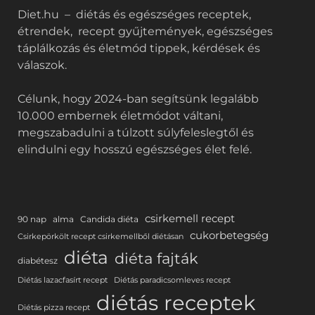
Diet.hu – diétás és egészséges receptek,
étrendek, recept gyűjtemények, egészséges
táplálkozás és életmód tippek, kérdések és
válaszok.
Célunk, hogy 2024-ban segítsünk legalább
10.000 embernek életmódot váltani,
megszabadulni a túlzott súlyfeleslegtől és
elindulni egy hosszú egészséges élet felé.
csirkemell recept
90 nap
alma
Candida diéta
cukorbetegség
Csirkepörkölt recept csirkemellből diétásan
diéta
diéta fajták
diabétesz
Diétás lazacfasírt recept
Diétás paradicsomleves recept
diétás receptek
Diétás pizza recept