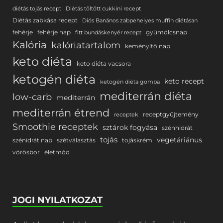
diétás tojás recept
Diétás töltött cukkini recept
Diétás zabkása recept
Diós Banános zabpehelyes muffin diétásan
fehérje
fehérje nap
gyümölcsnap
fitt bundáskenyér recept
Kalória
kalóriatartalom
keményítő nap
keto diéta
keto diéta vacsora
ketogén diéta
keto recept
ketogén diéta gomba
mediterrán diéta
low-carb
mediterrán
mediterrán étrend
receptgyűjtemény
receptek
Smoothie receptek
sztárok fogyása
szénhidrát
tojás
vegetáriánus
szénidrát nap
szétválasztás
tojáskrém
vörösbor
életmód
JOGI NYILATKOZAT