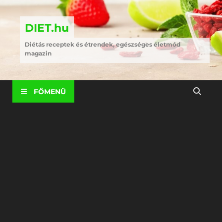
DIET.hu
Diétás receptek és étrendek, egészséges életmód
magazin
FŐMENÜ