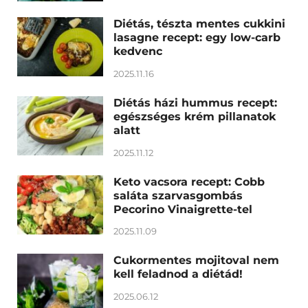
Diétás, tészta mentes cukkini
lasagne recept: egy low-carb
kedvenc
2025.11.16
Diétás házi hummus recept:
egészséges krém pillanatok
alatt
2025.11.12
Keto vacsora recept: Cobb
saláta szarvasgombás
Pecorino Vinaigrette-tel
2025.11.09
Cukormentes mojitoval nem
kell feladnod a diétád!
2025.06.12