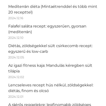
Mediterrán diéta (Mintaétrenddel és több mint
20 recepttel)
2024.12.16
Falafel saláta recept: egyszerűen, gyorsan
(mediterrán)
2024.12.10
Diétás, zöldségekkel sült csirkecomb recept:
egyszerű és low-carb
2024.12.05
Az igazi fitness kaja: Mandulás kéregben sült
tilápia
2024.12.02
Lencseleves recept hús nélkül, zöldségekkel:
diétás, finom és olcsó
2024.12.01
A ráérős reggelekre: legfinomabb zöldséges