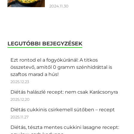
2024.11.30
LEGUTÓBBI BEJEGYZÉSEK
Ezt rontod el a fogyókúránál: A titkos
összetevő, amitől 0 gramm szénhidráttal is
szaftos marad a hús!
2025.12.23
Diétás halászlé recept: nem csak Karácsonyra
2025.12.20
Diétás cukkinis csirkemell sütőben – recept
2025.11.27
Diétás, tészta mentes cukkini lasagne recept: