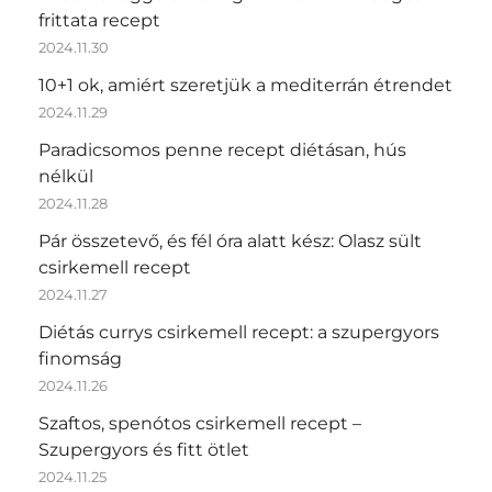
frittata recept
2024.11.30
10+1 ok, amiért szeretjük a mediterrán étrendet
2024.11.29
Paradicsomos penne recept diétásan, hús
nélkül
2024.11.28
Pár összetevő, és fél óra alatt kész: Olasz sült
csirkemell recept
2024.11.27
Diétás currys csirkemell recept: a szupergyors
finomság
2024.11.26
Szaftos, spenótos csirkemell recept –
Szupergyors és fitt ötlet
2024.11.25