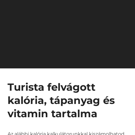
Turista felvágott
kalória, tápanyag és
vitamin tartalma
Az alábbi kalória kalkulátorunkkal kiszámolhatod