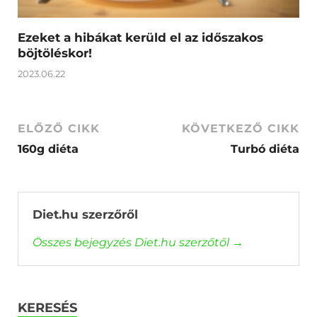
Ezeket a hibákat kerüld el az időszakos
böjtöléskor!
2023.06.22
ELŐZŐ CIKK
KÖVETKEZŐ CIKK
160g diéta
Turbó diéta
Diet.hu szerzőről
Összes bejegyzés Diet.hu szerzőtől
→
KERESÉS