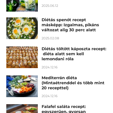
2025.06.12
Diétás spenót recept
másképp: Izgalmas, pikáns
változat alig 30 perc alatt
2025.02.08
Diétás töltött káposzta recept:
diéta alatt sem kell
lemondani róla
2024.12.16
Mediterrán diéta
(Mintaétrenddel és több mint
20 recepttel)
2024.12.16
Falafel saláta recept:
egyszerűen, gyorsan