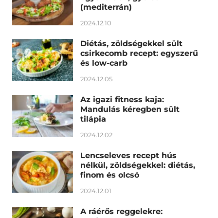
(mediterrán)
2024.12.10
Diétás, zöldségekkel sült
csirkecomb recept: egyszerű
és low-carb
2024.12.05
Az igazi fitness kaja:
Mandulás kéregben sült
tilápia
2024.12.02
Lencseleves recept hús
nélkül, zöldségekkel: diétás,
finom és olcsó
2024.12.01
A ráérős reggelekre: