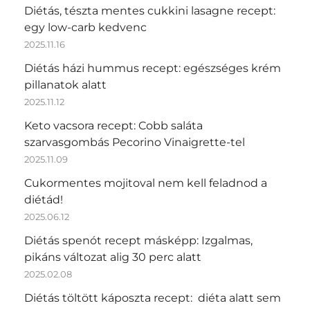
Diétás, tészta mentes cukkini lasagne recept:
egy low-carb kedvenc
2025.11.16
Diétás házi hummus recept: egészséges krém
pillanatok alatt
2025.11.12
Keto vacsora recept: Cobb saláta
szarvasgombás Pecorino Vinaigrette-tel
2025.11.09
Cukormentes mojitoval nem kell feladnod a
diétád!
2025.06.12
Diétás spenót recept másképp: Izgalmas,
pikáns változat alig 30 perc alatt
2025.02.08
Diétás töltött káposzta recept: diéta alatt sem