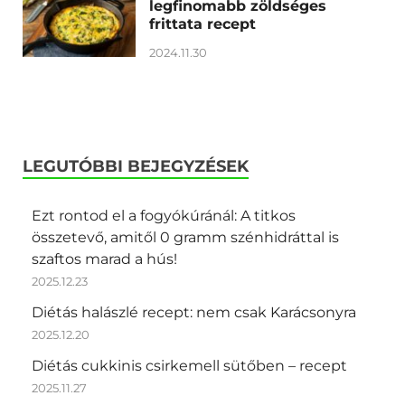
legfinomabb zöldséges
frittata recept
2024.11.30
LEGUTÓBBI BEJEGYZÉSEK
Ezt rontod el a fogyókúránál: A titkos
összetevő, amitől 0 gramm szénhidráttal is
szaftos marad a hús!
2025.12.23
Diétás halászlé recept: nem csak Karácsonyra
2025.12.20
Diétás cukkinis csirkemell sütőben – recept
2025.11.27