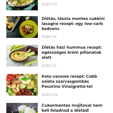
2025.11.27
Diétás, tészta mentes cukkini
lasagne recept: egy low-carb
kedvenc
2025.11.16
Diétás házi hummus recept:
egészséges krém pillanatok
alatt
2025.11.12
Keto vacsora recept: Cobb
saláta szarvasgombás
Pecorino Vinaigrette-tel
2025.11.09
Cukormentes mojitoval nem
kell feladnod a diétád!