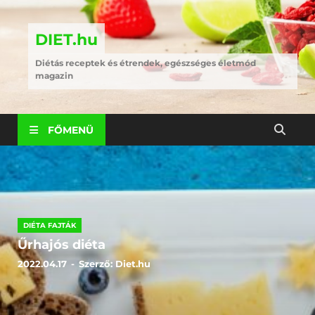
DIET.hu
Diétás receptek és étrendek, egészséges életmód
magazin
FŐMENÜ
DIÉTA FAJTÁK
Űrhajós diéta
2022.04.17
-
Szerző:
Diet.hu