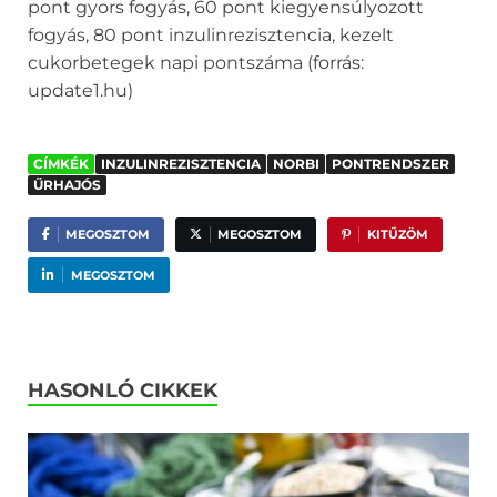
pont gyors fogyás, 60 pont kiegyensúlyozott
fogyás, 80 pont inzulinrezisztencia, kezelt
cukorbetegek napi pontszáma (forrás:
update1.hu)
CÍMKÉK
INZULINREZISZTENCIA
NORBI
PONTRENDSZER
ŰRHAJÓS
MEGOSZTOM
MEGOSZTOM
KITŰZÖM
MEGOSZTOM
HASONLÓ CIKKEK