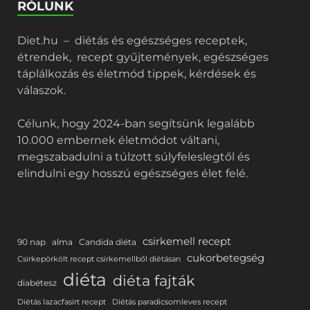
RÓLUNK
Diet.hu – diétás és egészséges receptek,
étrendek, recept gyűjtemények, egészséges
táplálkozás és életmód tippek, kérdések és
válaszok.
Célunk, hogy 2024-ban segítsünk legalább
10.000 embernek életmódot váltani,
megszabadulni a túlzott súlyfeleslegtől és
elindulni egy hosszú egészséges élet felé.
csirkemell recept
90 nap
alma
Candida diéta
cukorbetegség
Csirkepörkölt recept csirkemellből diétásan
diéta
diéta fajták
diabétesz
Diétás lazacfasírt recept
Diétás paradicsomleves recept