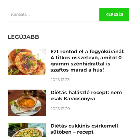
LEGÚJABB
Ezt rontod el a fogyókúránál:
A titkos összetevő, amitől 0
gramm szénhidráttal is
szaftos marad a hús!
2025.12.23
Diétás halászlé recept: nem
csak Karácsonyra
2025.12.20
Diétás cukkinis csirkemell
sütőben – recept