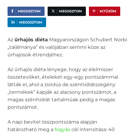
MEGOSZTOM
MEGOSZTOM
KITŰZÖM
MEGOSZTOM
Az
űrhajós diéta
Magyarországon Schubert Norbi
„találmánya” és valójában semmi köze az
űrhajósok étrendjéhez.
Az űrhajós diéta lényege, hogy az élelmiszer
összetevőket, ételeket egy-egy pontszámmal
látták el, ahol a zsírdús de szénhidrátszegény
„termékek” kapják az alacsony pontszámot, a
magas szénhidrát tartalmúak pedig a magas
pontszámot.
A napi bevitel összpontszáma alapján
határozható meg a
fogyás
cél intenzitása: 40