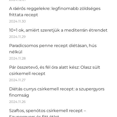
A ráérős reggelekre: legfinomabb zöldséges
frittata recept
2024.11.30
10+1 ok, amiért szeretjük a mediterrán étrendet
2024.11.29
Paradicsomos penne recept diétásan, hús
nélkül
2024.11.28
Pár összetevő, és fél óra alatt kész: Olasz sült
csirkemell recept
2024.11.27
Diétás currys csirkemell recept: a szupergyors
finomság
2024.11.26
Szaftos, spenótos csirkemell recept –
Szupergyors és fitt ötlet