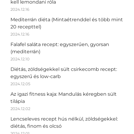
kell lemondani róla
2024.12.16
Mediterrán diéta (Mintaétrenddel és több mint
20 recepttel)
2024.12.16
Falafel saláta recept: egyszerűen, gyorsan
(mediterrán)
2024.12.10
Diétás, zöldségekkel sült csirkecomb recept:
egyszerű és low-carb
2024.12.05
Az igazi fitness kaja: Mandulás kéregben sült
tilápia
2024.12.02
Lencseleves recept hús nélkül, zöldségekkel:
diétás, finom és olcsó
2024.12.01