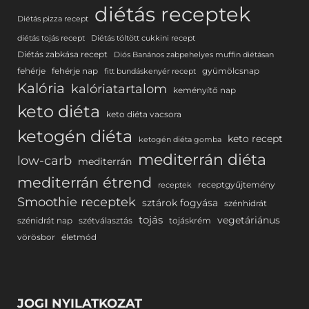
diétás receptek
Diétás pizza recept
diétás tojás recept
Diétás töltött cukkini recept
Diétás zabkása recept
Diós Banános zabpehelyes muffin diétásan
fehérje
fehérje nap
gyümölcsnap
fitt bundáskenyér recept
Kalória
kalóriatartalom
keményítő nap
keto diéta
keto diéta vacsora
ketogén diéta
keto recept
ketogén diéta gomba
mediterrán diéta
low-carb
mediterrán
mediterrán étrend
receptgyűjtemény
receptek
Smoothie receptek
sztárok fogyása
szénhidrát
tojás
vegetáriánus
szénidrát nap
szétválasztás
tojáskrém
vörösbor
életmód
JOGI NYILATKOZAT