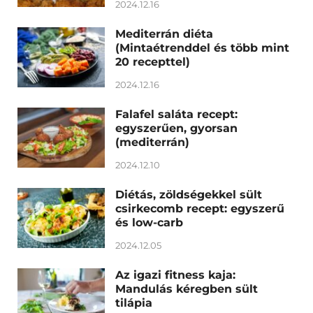
2024.12.16
Mediterrán diéta
(Mintaétrenddel és több mint
20 recepttel)
2024.12.16
Falafel saláta recept:
egyszerűen, gyorsan
(mediterrán)
2024.12.10
Diétás, zöldségekkel sült
csirkecomb recept: egyszerű
és low-carb
2024.12.05
Az igazi fitness kaja:
Mandulás kéregben sült
tilápia