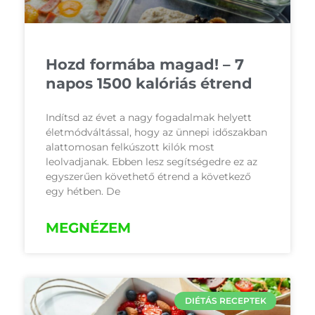
Hozd formába magad! – 7
napos 1500 kalóriás étrend
Indítsd az évet a nagy fogadalmak helyett
életmódváltással, hogy az ünnepi időszakban
alattomosan felkúszott kilók most
leolvadjanak. Ebben lesz segítségedre ez az
egyszerűen követhető étrend a következő
egy hétben. De
MEGNÉZEM
DIÉTÁS RECEPTEK