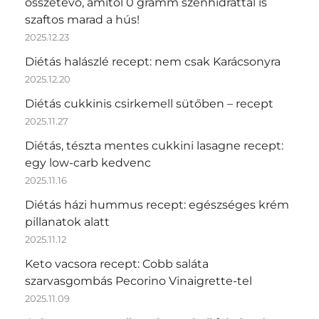
összetevő, amitől 0 gramm szénhidráttal is
szaftos marad a hús!
2025.12.23
Diétás halászlé recept: nem csak Karácsonyra
2025.12.20
Diétás cukkinis csirkemell sütőben – recept
2025.11.27
Diétás, tészta mentes cukkini lasagne recept:
egy low-carb kedvenc
2025.11.16
Diétás házi hummus recept: egészséges krém
pillanatok alatt
2025.11.12
Keto vacsora recept: Cobb saláta
szarvasgombás Pecorino Vinaigrette-tel
2025.11.09