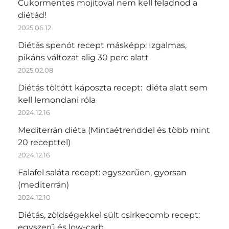
Cukormentes mojitoval nem kell feladnod a
diétád!
2025.06.12
Diétás spenót recept másképp: Izgalmas,
pikáns változat alig 30 perc alatt
2025.02.08
Diétás töltött káposzta recept: diéta alatt sem
kell lemondani róla
2024.12.16
Mediterrán diéta (Mintaétrenddel és több mint
20 recepttel)
2024.12.16
Falafel saláta recept: egyszerűen, gyorsan
(mediterrán)
2024.12.10
Diétás, zöldségekkel sült csirkecomb recept:
egyszerű és low-carb