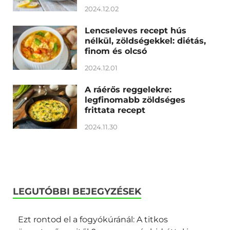
2024.12.02
Lencseleves recept hús
nélkül, zöldségekkel: diétás,
finom és olcsó
2024.12.01
A ráérős reggelekre:
legfinomabb zöldséges
frittata recept
2024.11.30
LEGUTÓBBI BEJEGYZÉSEK
Ezt rontod el a fogyókúránál: A titkos