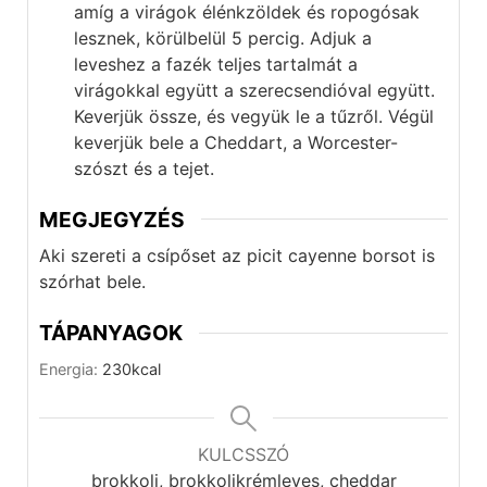
amíg a virágok élénkzöldek és ropogósak
lesznek, körülbelül 5 percig. Adjuk a
leveshez a fazék teljes tartalmát a
virágokkal együtt a szerecsendióval együtt.
Keverjük össze, és vegyük le a tűzről. Végül
keverjük bele a Cheddart, a Worcester-
szószt és a tejet.
MEGJEGYZÉS
Aki szereti a csípőset az picit cayenne borsot is
szórhat bele.
TÁPANYAGOK
Energia:
230
kcal
KULCSSZÓ
brokkoli, brokkolikrémleves, cheddar