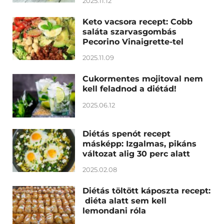
2025.11.12
Keto vacsora recept: Cobb
saláta szarvasgombás
Pecorino Vinaigrette-tel
2025.11.09
Cukormentes mojitoval nem
kell feladnod a diétád!
2025.06.12
Diétás spenót recept
másképp: Izgalmas, pikáns
változat alig 30 perc alatt
2025.02.08
Diétás töltött káposzta recept:
diéta alatt sem kell
lemondani róla