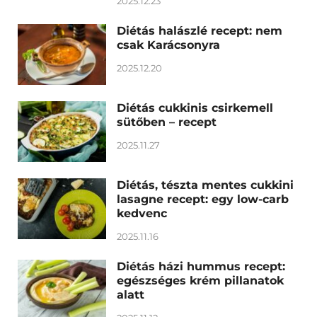
2025.12.23
Diétás halászlé recept: nem
csak Karácsonyra
2025.12.20
Diétás cukkinis csirkemell
sütőben – recept
2025.11.27
Diétás, tészta mentes cukkini
lasagne recept: egy low-carb
kedvenc
2025.11.16
Diétás házi hummus recept:
egészséges krém pillanatok
alatt