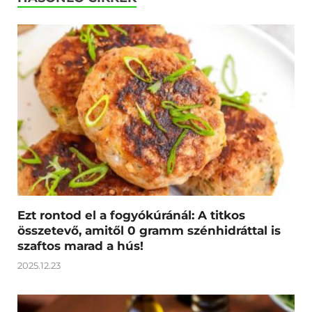
Ezt rontod el a fogyókúránál: A titkos
összetevő, amitől 0 gramm szénhidráttal is
szaftos marad a hús!
2025.12.23