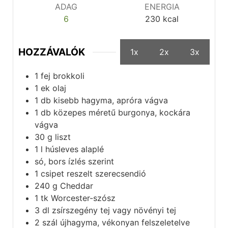
ADAG
ENERGIA
6
230
kcal
HOZZÁVALÓK
1x
2x
3x
1
fej
brokkoli
1
ek
olaj
1
db
kisebb hagyma, apróra vágva
1
db
közepes méretű burgonya, kockára
vágva
30
g
liszt
1
l
húsleves alaplé
só, bors ízlés szerint
1
csipet
reszelt szerecsendió
240
g
Cheddar
1
tk
Worcester-szósz
3
dl
zsírszegény tej vagy növényi tej
2
szál
újhagyma, vékonyan felszeletelve