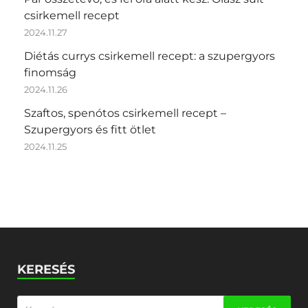
csirkemell recept
2024.11.27
Diétás currys csirkemell recept: a szupergyors
finomság
2024.11.26
Szaftos, spenótos csirkemell recept –
Szupergyors és fitt ötlet
2024.11.25
KERESÉS