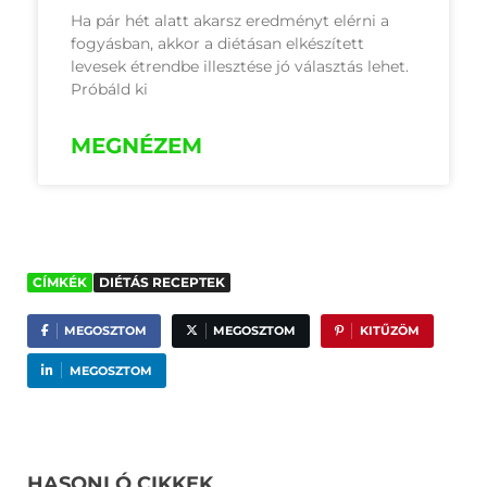
Ha pár hét alatt akarsz eredményt elérni a
fogyásban, akkor a diétásan elkészített
levesek étrendbe illesztése jó választás lehet.
Próbáld ki
MEGNÉZEM
CÍMKÉK
DIÉTÁS RECEPTEK
MEGOSZTOM
MEGOSZTOM
KITŰZÖM
MEGOSZTOM
HASONLÓ CIKKEK