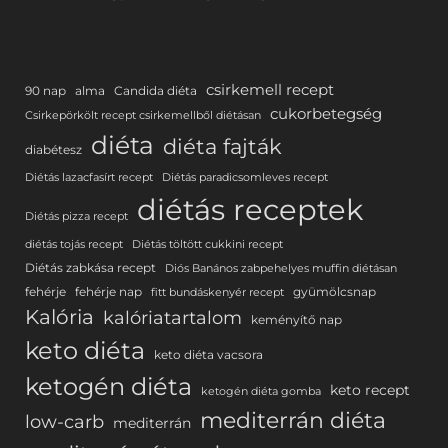
csirkemell recept
90 nap
alma
Candida diéta
cukorbetegség
Csirkepörkölt recept csirkemellből diétásan
diéta
diéta fajták
diabétesz
Diétás lazacfasírt recept
Diétás paradicsomleves recept
diétás receptek
Diétás pizza recept
diétás tojás recept
Diétás töltött cukkini recept
Diétás zabkása recept
Diós Banános zabpehelyes muffin diétásan
fehérje
fehérje nap
gyümölcsnap
fitt bundáskenyér recept
Kalória
kalóriatartalom
keményítő nap
keto diéta
keto diéta vacsora
ketogén diéta
keto recept
ketogén diéta gomba
mediterrán diéta
low-carb
mediterrán