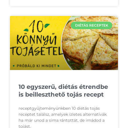
DIÉTÁS RECEPTEK
10 egyszerű, diétás étrendbe
is beilleszthető tojás recept
receptgyűjteményünkben 10 diétás tojás
receptet találsz, amelyek ízletes alternatívák
ha már unod a sima rántottát, de imádod a
tojást.