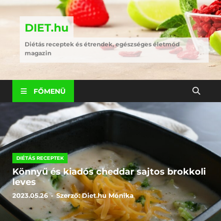
DIET.hu
Diétás receptek és étrendek, egészséges életmód
magazin
FŐMENÜ
DIÉTÁS RECEPTEK
Könnyű és kiadós cheddar sajtos brokkoli
leves
2023.05.26
-
Szerző:
Diet.hu Mónika