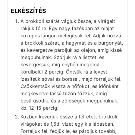
ELKÉSZÍTÉS
A brokkoli szárát vágjuk össze, a virágait
rakjuk félre. Egy nagy fazékban az olajat
közepes lángon melegítsük fel. Adjuk hozzá
a brokkoli szárát, a hagymát és a burgonyát,
és kevergetve pároljuk az olajon, amíg kissé
megpuhulnak. Szórjuk rá a lisztet, és
kevergessük, míg enyhén megpirul,
körülbelül 2 percig. Öntsük rá a levest,
ízesítsük sóval és borssal, majd forraljuk fel.
Csökkentsük vissza a hőfokot, és időnként
megkeverve lassú tűzön főzzük, amíg
besűrűsödik, és a zöldségek megpuhulnak,
kb. 12-15 percig.
Közben keverjük össze a félretett brokkoli
virágokat és 1,5dl vizet egy kis lábasban.
Forraljuk fel, fedjük le, és pároljuk tovább,