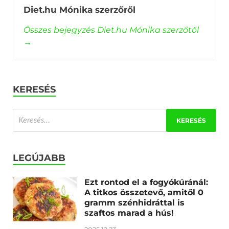
Diet.hu Mónika szerzőről
Összes bejegyzés Diet.hu Mónika szerzőtől
→
KERESÉS
LEGÚJABB
Ezt rontod el a fogyókúránál:
A titkos összetevő, amitől 0
gramm szénhidráttal is
szaftos marad a hús!