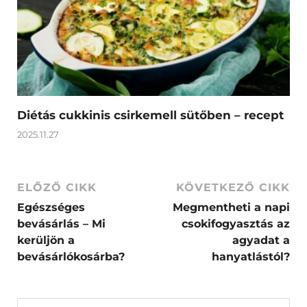
Diétás cukkinis csirkemell sütőben – recept
2025.11.27
ELŐZŐ CIKK
KÖVETKEZŐ CIKK
Egészséges
Megmentheti a napi
bevásárlás – Mi
csokifogyasztás az
kerüljön a
agyadat a
bevásárlókosárba?
hanyatlástól?