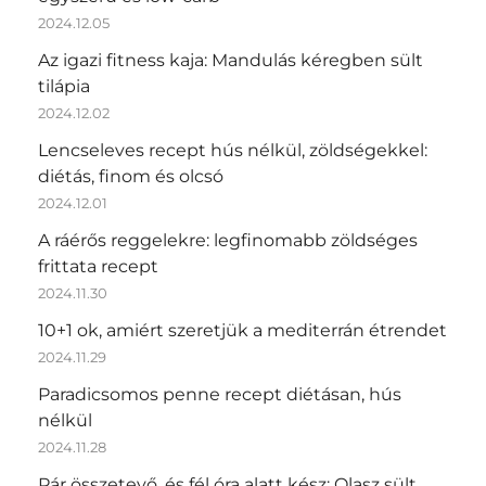
2024.12.05
Az igazi fitness kaja: Mandulás kéregben sült
tilápia
2024.12.02
Lencseleves recept hús nélkül, zöldségekkel:
diétás, finom és olcsó
2024.12.01
A ráérős reggelekre: legfinomabb zöldséges
frittata recept
2024.11.30
10+1 ok, amiért szeretjük a mediterrán étrendet
2024.11.29
Paradicsomos penne recept diétásan, hús
nélkül
2024.11.28
Pár összetevő, és fél óra alatt kész: Olasz sült