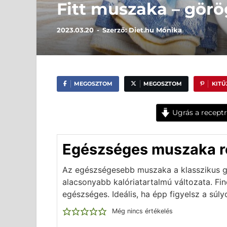
Fitt muszaka – görö
2023.03.20
-
Szerző:
Diet.hu Mónika
MEGOSZTOM
MEGOSZTOM
KIT
Ugrás a receptr
Egészséges muszaka r
Az egészségesebb muszaka a klasszikus g
alacsonyabb kalóriatartalmú változata. Fi
egészséges. Ideális, ha épp figyelsz a súly
Még nincs értékelés