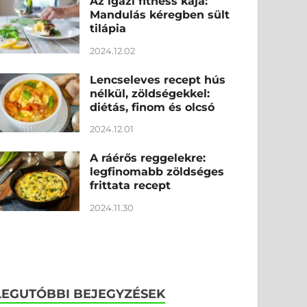
Az igazi fitness kaja:
Mandulás kéregben sült
tilápia
2024.12.02
Lencseleves recept hús
nélkül, zöldségekkel:
diétás, finom és olcsó
2024.12.01
A ráérős reggelekre:
legfinomabb zöldséges
frittata recept
2024.11.30
LEGUTÓBBI BEJEGYZÉSEK