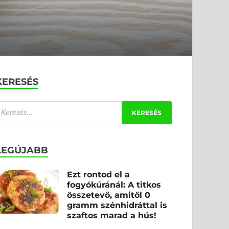
KERESÉS
LEGÚJABB
Ezt rontod el a
fogyókúránál: A titkos
összetevő, amitől 0
gramm szénhidráttal is
szaftos marad a hús!