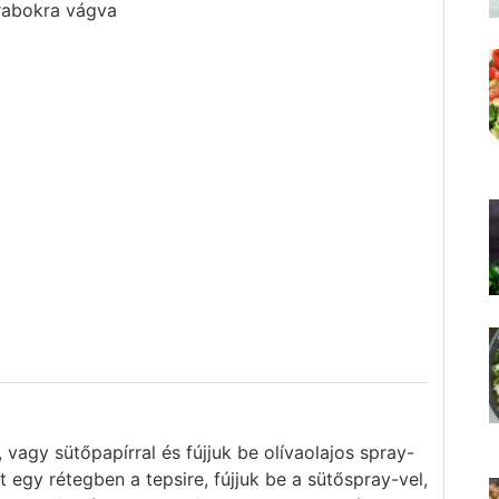
rabokra vágva
, vagy sütőpapírral és fújjuk be olívaolajos spray-
t egy rétegben a tepsire, fújjuk be a sütőspray-vel,