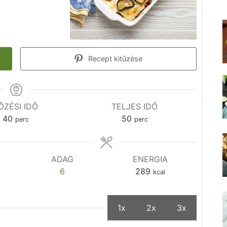
Recept kitűzése
ŐZÉSI IDŐ
TELJES IDŐ
40
50
perc
perc
ADAG
ENERGIA
6
289
kcal
1x
2x
3x