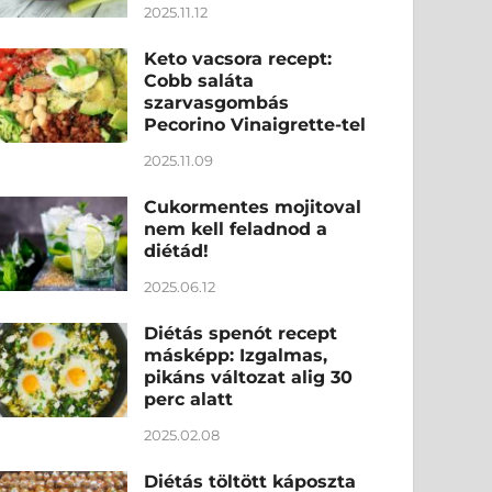
2025.11.12
Keto vacsora recept:
Cobb saláta
szarvasgombás
Pecorino Vinaigrette-tel
2025.11.09
Cukormentes mojitoval
nem kell feladnod a
diétád!
2025.06.12
Diétás spenót recept
másképp: Izgalmas,
pikáns változat alig 30
perc alatt
2025.02.08
Diétás töltött káposzta