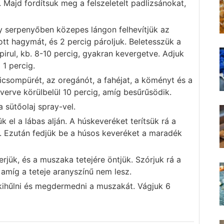
 Majd fordítsuk meg a felszeletelt padlizsánokat,
y serpenyőben közepes lángon felhevítjük az
tott hagymát, és 2 percig pároljuk. Beletesszük a
irul, kb. 8-10 percig, gyakran kevergetve. Adjuk
1 percig.
icsompürét, az oregánót, a fahéjat, a köményt és a
erve körülbelül 10 percig, amíg besűrűsödik.
a sütőolaj spray-vel.
k el a lábas alján. A húskeveréket terítsük rá a
. Ezután fedjük be a húsos keveréket a maradék
erjük, és a muszaka tetejére öntjük. Szórjuk rá a
 amíg a teteje aranyszínű nem lesz.
 kihűlni és megdermedni a muszakát. Vágjuk 6