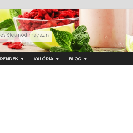
éges életmód magazin
TRENDEK
KALÓRIA
BLOG