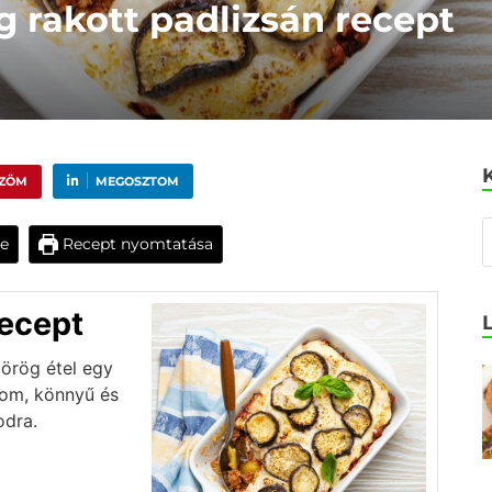
g rakott padlizsán recept
ŰZÖM
MEGOSZTOM
e
Recept nyomtatása
ecept
örög étel egy
nom, könnyű és
odra.