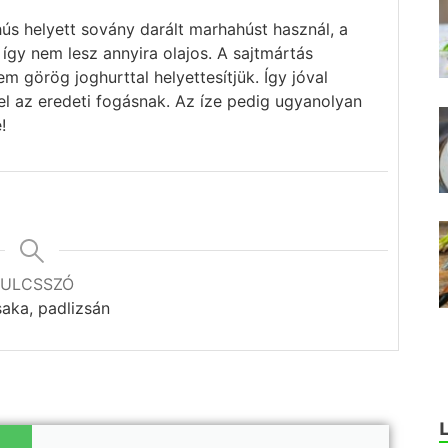
s helyett sovány darált marhahúst használ, a
így nem lesz annyira olajos. A sajtmártás
m görög joghurttal helyettesítjük. Így jóval
el az eredeti fogásnak. Az íze pedig ugyanolyan
!
ULCSSZÓ
aka, padlizsán