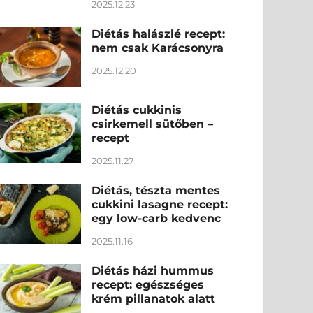
2025.12.23
Diétás halászlé recept:
nem csak Karácsonyra
2025.12.20
Diétás cukkinis
csirkemell sütőben –
recept
2025.11.27
Diétás, tészta mentes
cukkini lasagne recept:
egy low-carb kedvenc
2025.11.16
Diétás házi hummus
recept: egészséges
krém pillanatok alatt