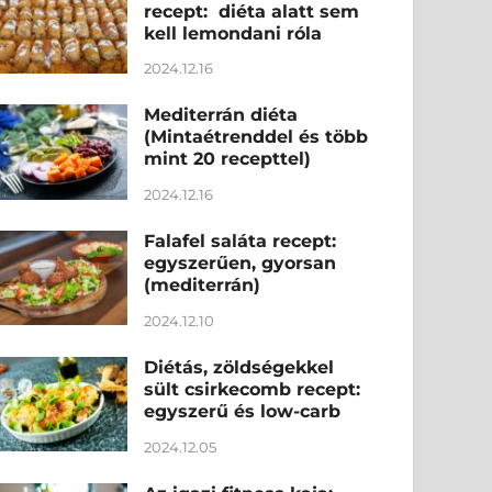
recept: diéta alatt sem
kell lemondani róla
2024.12.16
Mediterrán diéta
(Mintaétrenddel és több
mint 20 recepttel)
2024.12.16
Falafel saláta recept:
egyszerűen, gyorsan
(mediterrán)
2024.12.10
Diétás, zöldségekkel
sült csirkecomb recept:
egyszerű és low-carb
2024.12.05