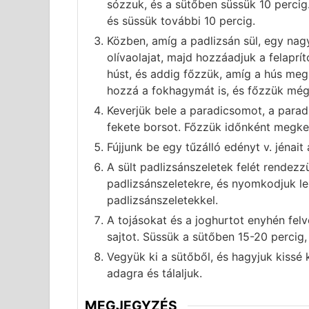
sózzuk, és a sütőben süssük 10 percig.
és süssük további 10 percig.
Közben, amíg a padlizsán sül, egy nag
olívaolajat, majd hozzáadjuk a felaprí
húst, és addig főzzük, amíg a hús megp
hozzá a fokhagymát is, és főzzük még 
Keverjük bele a paradicsomot, a parad
fekete borsot. Főzzük időnként megkev
Fújjunk be egy tűzálló edényt v. jénait 
A sült padlizsánszeletek felét rendezzü
padlizsánszeletekre, és nyomkodjuk le
padlizsánszeletekkel.
A tojásokat és a joghurtot enyhén felv
sajtot. Süssük a sütőben 15-20 percig,
Vegyük ki a sütőből, és hagyjuk kissé
adagra és tálaljuk.
MEGJEGYZÉS