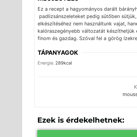
Ez a recept a hagyományos darált bárányhú
padlizsánszeleteket pedig sütőben sütjük, 
elkészítéséhez nem használtunk vajat, hane
kalóraszegényebb változatát készíthetjük 
finom és gazdag. Szóval fel a görög ízekre
TÁPANYAGOK
Energia:
289
kcal
K
mouss
Ezek is érdekelhetnek: