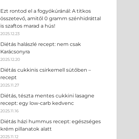
Ezt rontod el a fogyókúránál: A titkos
összetevő, amitől 0 gramm szénhidráttal
is szaftos marad a hús!
2025.12.23
Diétás halászlé recept: nem csak
Karácsonyra
2025.12.20
Diétás cukkinis csirkemell sütőben –
recept
2025.11.27
Diétás, tészta mentes cukkini lasagne
recept: egy low-carb kedvenc
2025.11.16
Diétás házi hummus recept: egészséges
krém pillanatok alatt
2025.11.12