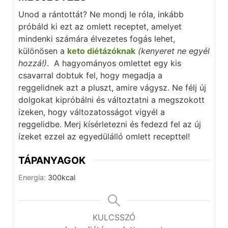
Unod a rántottát? Ne mondj le róla, inkább
próbáld ki ezt az omlett receptet, amelyet
mindenki számára élvezetes fogás lehet,
különösen a
keto diétázóknak
(kenyeret ne egyél
hozzá!)
. A hagyományos omlettet egy kis
csavarral dobtuk fel, hogy megadja a
reggelidnek azt a pluszt, amire vágysz. Ne félj új
dolgokat kipróbálni és változtatni a megszokott
ízeken, hogy változatosságot vigyél a
reggelidbe. Merj kísérletezni és fedezd fel az új
ízeket ezzel az egyedülálló omlett recepttel!
TÁPANYAGOK
Energia:
300
kcal
KULCSSZÓ