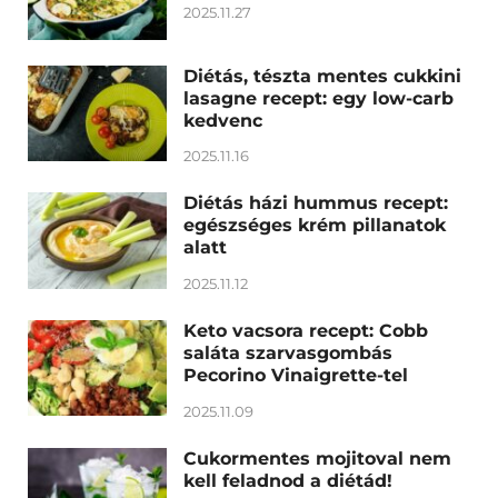
2025.11.27
Diétás, tészta mentes cukkini
lasagne recept: egy low-carb
kedvenc
2025.11.16
Diétás házi hummus recept:
egészséges krém pillanatok
alatt
2025.11.12
Keto vacsora recept: Cobb
saláta szarvasgombás
Pecorino Vinaigrette-tel
2025.11.09
Cukormentes mojitoval nem
kell feladnod a diétád!