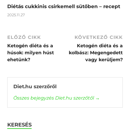
Diétás cukkinis csirkemell sütőben – recept
2025.11.27
ELŐZŐ CIKK
KÖVETKEZŐ CIKK
Ketogén diéta és a
Ketogén diéta és a
húsok: milyen húst
kolbász: Megengedett
ehetünk?
vagy kerüljem?
Diet.hu szerzőről
Összes bejegyzés Diet.hu szerzőtől
→
KERESÉS