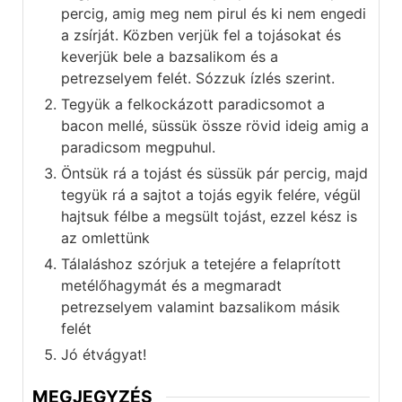
percig, amig meg nem pirul és ki nem engedi
a zsírját. Közben verjük fel a tojásokat és
keverjük bele a bazsalikom és a
petrezselyem felét. Sózzuk ízlés szerint.
Tegyük a felkockázott paradicsomot a
bacon mellé, süssük össze rövid ideig amig a
paradicsom megpuhul.
Öntsük rá a tojást és süssük pár percig, majd
tegyük rá a sajtot a tojás egyik felére, végül
hajtsuk félbe a megsült tojást, ezzel kész is
az omlettünk
Tálaláshoz szórjuk a tetejére a felaprított
metélőhagymát és a megmaradt
petrezselyem valamint bazsalikom másik
felét
Jó étvágyat!
MEGJEGYZÉS