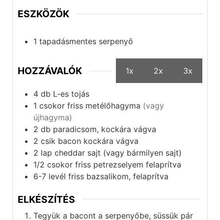
ESZKÖZÖK
1 tapadásmentes
serpenyő
HOZZÁVALÓK
1x
2x
3x
4
db
L-es tojás
1
csokor
friss metélőhagyma
(vagy
újhagyma)
2
db
paradicsom, kockára vágva
2
csik
bacon kockára vágva
2
lap
cheddar sajt (vagy bármilyen sajt)
1/2
csokor
friss petrezselyem felaprítva
6-7
levél
friss bazsalikom, felaprítva
ELKÉSZÍTÉS
Tegyük a bacont a serpenyőbe, süssük pár