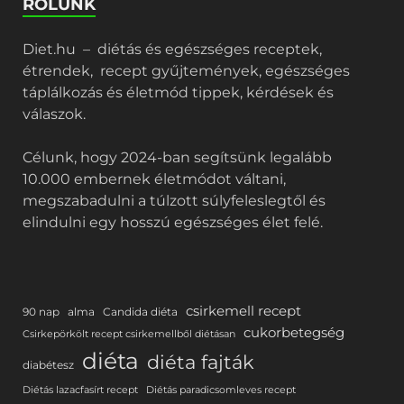
RÓLUNK
Diet.hu – diétás és egészséges receptek,
étrendek, recept gyűjtemények, egészséges
táplálkozás és életmód tippek, kérdések és
válaszok.
Célunk, hogy 2024-ban segítsünk legalább
10.000 embernek életmódot váltani,
megszabadulni a túlzott súlyfeleslegtől és
elindulni egy hosszú egészséges élet felé.
csirkemell recept
90 nap
alma
Candida diéta
cukorbetegség
Csirkepörkölt recept csirkemellből diétásan
diéta
diéta fajták
diabétesz
Diétás lazacfasírt recept
Diétás paradicsomleves recept