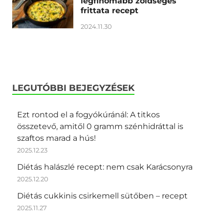
legfinomabb zöldséges
frittata recept
2024.11.30
LEGUTÓBBI BEJEGYZÉSEK
Ezt rontod el a fogyókúránál: A titkos
összetevő, amitől 0 gramm szénhidráttal is
szaftos marad a hús!
2025.12.23
Diétás halászlé recept: nem csak Karácsonyra
2025.12.20
Diétás cukkinis csirkemell sütőben – recept
2025.11.27