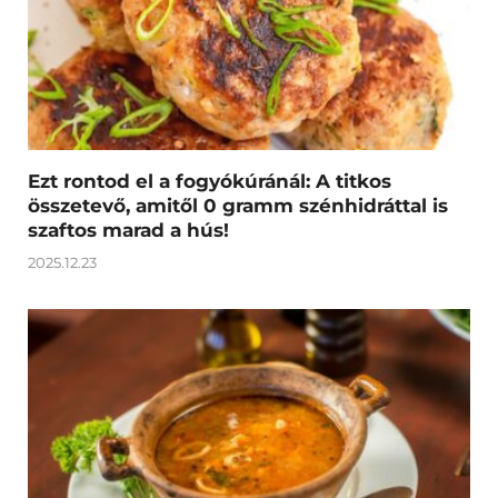
Ezt rontod el a fogyókúránál: A titkos
összetevő, amitől 0 gramm szénhidráttal is
szaftos marad a hús!
2025.12.23