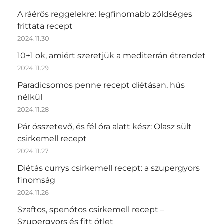
A ráérős reggelekre: legfinomabb zöldséges
frittata recept
2024.11.30
10+1 ok, amiért szeretjük a mediterrán étrendet
2024.11.29
Paradicsomos penne recept diétásan, hús
nélkül
2024.11.28
Pár összetevő, és fél óra alatt kész: Olasz sült
csirkemell recept
2024.11.27
Diétás currys csirkemell recept: a szupergyors
finomság
2024.11.26
Szaftos, spenótos csirkemell recept –
Szupergyors és fitt ötlet