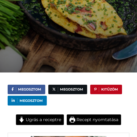
MEGOSZTOM
MEGOSZTOM
KITŰZÖM
MEGOSZTOM
Ugrás a receptre
Recept nyomtatása