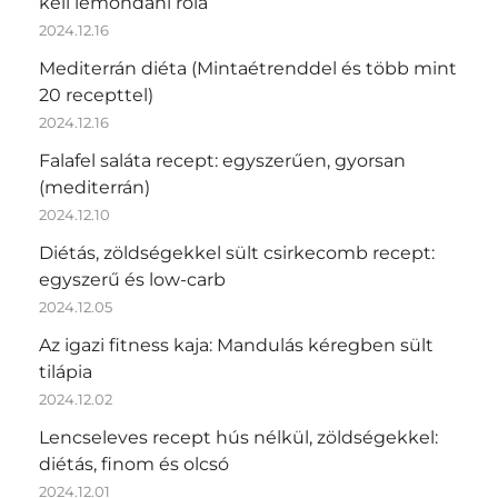
kell lemondani róla
2024.12.16
Mediterrán diéta (Mintaétrenddel és több mint
20 recepttel)
2024.12.16
Falafel saláta recept: egyszerűen, gyorsan
(mediterrán)
2024.12.10
Diétás, zöldségekkel sült csirkecomb recept:
egyszerű és low-carb
2024.12.05
Az igazi fitness kaja: Mandulás kéregben sült
tilápia
2024.12.02
Lencseleves recept hús nélkül, zöldségekkel:
diétás, finom és olcsó
2024.12.01