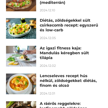
(mediterrán)
2024.12.10
Diétás, zöldségekkel sült
csirkecomb recept: egyszerű
és low-carb
2024.12.05
Az igazi fitness kaja:
Mandulás kéregben sült
tilápia
2024.12.02
Lencseleves recept hús
nélkül, zöldségekkel: diétás,
finom és olcsó
2024.12.01
A ráérős reggelekre: