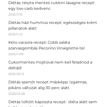
Diétás, tészta mentes cukkini lasagne recept:
egy low-carb kedvenc
2025.11.16
Diétás házi hummus recept: egészséges krém
pillanatok alatt
2025.11.12
Keto vacsora recept: Cobb saláta
szarvasgombás Pecorino Vinaigrette-tel
2025.11.09
Cukormentes mojitoval nem kell feladnod a
diétád!
2025.06.12
Diétás spenót recept másképp: Izgalmas,
pikáns változat alig 30 perc alatt
2025.02.08
Diétás töltött káposzta recept: diéta alatt sem