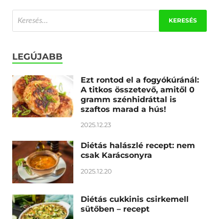
LEGÚJABB
Ezt rontod el a fogyókúránál:
A titkos összetevő, amitől 0
gramm szénhidráttal is
szaftos marad a hús!
2025.12.23
Diétás halászlé recept: nem
csak Karácsonyra
2025.12.20
Diétás cukkinis csirkemell
sütőben – recept