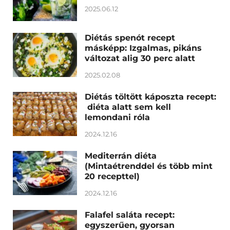
2025.06.12
Diétás spenót recept
másképp: Izgalmas, pikáns
változat alig 30 perc alatt
2025.02.08
Diétás töltött káposzta recept:
diéta alatt sem kell
lemondani róla
2024.12.16
Mediterrán diéta
(Mintaétrenddel és több mint
20 recepttel)
2024.12.16
Falafel saláta recept:
egyszerűen, gyorsan