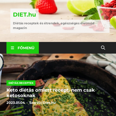
DIET.hu
Diétás receptek és étrendek, egészséges életmód
magazin
FŐMENÜ
DIÉTÁS RECEPTEK
Keto diétás omlett recept, nem csak
ketosoknak
2023.01.04
-
Szerző:
Diet.hu