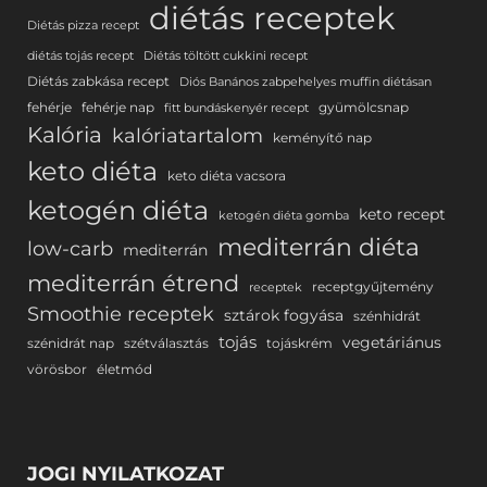
diétás receptek
Diétás pizza recept
diétás tojás recept
Diétás töltött cukkini recept
Diétás zabkása recept
Diós Banános zabpehelyes muffin diétásan
fehérje
fehérje nap
gyümölcsnap
fitt bundáskenyér recept
Kalória
kalóriatartalom
keményítő nap
keto diéta
keto diéta vacsora
ketogén diéta
keto recept
ketogén diéta gomba
mediterrán diéta
low-carb
mediterrán
mediterrán étrend
receptgyűjtemény
receptek
Smoothie receptek
sztárok fogyása
szénhidrát
tojás
vegetáriánus
szénidrát nap
szétválasztás
tojáskrém
vörösbor
életmód
JOGI NYILATKOZAT