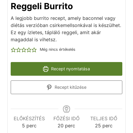
Reggeli Burrito
A legjobb burrito recept, amely baconnel vagy
diétás verzióban csirkemellsonkával is készülhet.
Ez egy ízletes, tápláló reggeli, amit akár
magaddal is vihetsz.
Még nincs értékelés
Recept nyomtatása
Recept kitűzése
ELŐKÉSZÍTÉS
FŐZÉSI IDŐ
TELJES IDŐ
5
perc
20
perc
25
perc