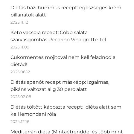
Diétás házi hummus recept: egészséges krém
pillanatok alatt
2025.11.12
Keto vacsora recept: Cobb saláta
szarvasgombás Pecorino Vinaigrette-tel
2025.11.09
Cukormentes mojitoval nem kell feladnod a
diétád!
2025.06.12
Diétás spenót recept másképp: Izgalmas,
pikáns változat alig 30 perc alatt
2025.02.08
Diétás töltött káposzta recept: diéta alatt sem
kell lemondani róla
2024.12.16
Mediterrán diéta (Mintaétrenddel és több mint