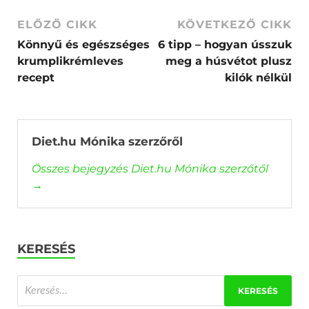
ELŐZŐ CIKK
KÖVETKEZŐ CIKK
Könnyű és egészséges
6 tipp – hogyan ússzuk
krumplikrémleves
meg a húsvétot plusz
recept
kilók nélkül
Diet.hu Mónika szerzőről
Összes bejegyzés Diet.hu Mónika szerzőtől
→
KERESÉS