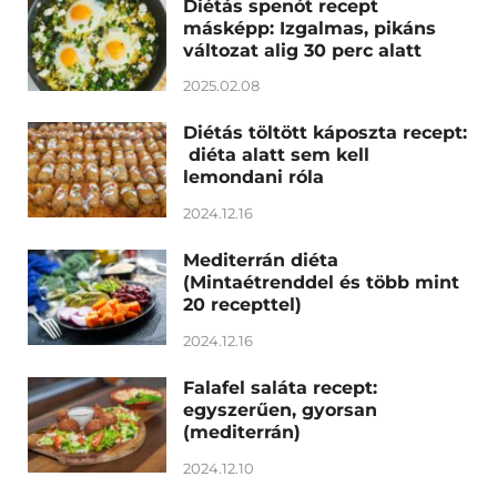
Diétás spenót recept
másképp: Izgalmas, pikáns
változat alig 30 perc alatt
2025.02.08
Diétás töltött káposzta recept:
diéta alatt sem kell
lemondani róla
2024.12.16
Mediterrán diéta
(Mintaétrenddel és több mint
20 recepttel)
2024.12.16
Falafel saláta recept:
egyszerűen, gyorsan
(mediterrán)
2024.12.10