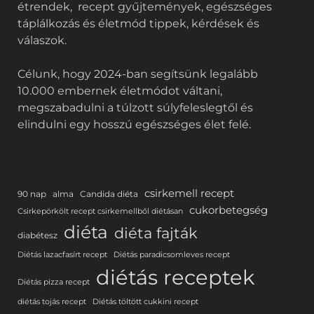
étrendek, recept gyűjtemények, egészséges
táplálkozás és életmód tippek, kérdések és
válaszok.
Célunk, hogy 2024-ban segítsünk legalább
10.000 embernek életmódot váltani,
megszabadulni a túlzott súlyfeleslegtől és
elindulni egy hosszú egészséges élet felé.
csirkemell recept
90 nap
alma
Candida diéta
cukorbetegség
Csirkepörkölt recept csirkemellből diétásan
diéta
diéta fajták
diabétesz
Diétás lazacfasírt recept
Diétás paradicsomleves recept
diétás receptek
Diétás pizza recept
diétás tojás recept
Diétás töltött cukkini recept