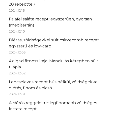
20 recepttel)
2024.12.16
Falafel saláta recept: egyszerűen, gyorsan
(mediterrán)
2024.12.10
Diétás, zöldségekkel sült csirkecomb recept:
egyszerű és low-carb
2024.12.05
Az igazi fitness kaja: Mandulás kéregben sült
tilápia
2024.12.02
Lencseleves recept hús nélkül, zöldségekkel:
diétás, finom és olcsó
2024.12.01
A ráérős reggelekre: legfinomabb zöldséges
frittata recept