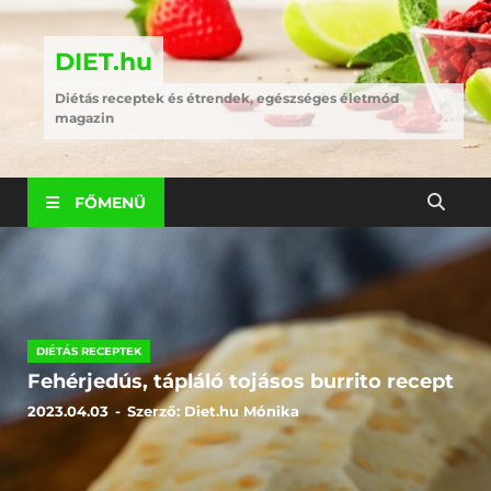
DIET.hu
Diétás receptek és étrendek, egészséges életmód
magazin
FŐMENÜ
DIÉTÁS RECEPTEK
Fehérjedús, tápláló tojásos burrito recept
2023.04.03
-
Szerző:
Diet.hu Mónika