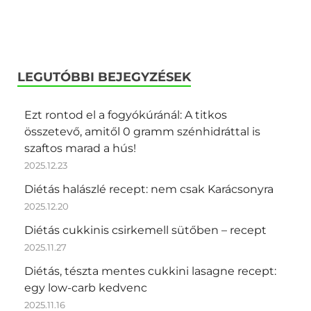
LEGUTÓBBI BEJEGYZÉSEK
Ezt rontod el a fogyókúránál: A titkos
összetevő, amitől 0 gramm szénhidráttal is
szaftos marad a hús!
2025.12.23
Diétás halászlé recept: nem csak Karácsonyra
2025.12.20
Diétás cukkinis csirkemell sütőben – recept
2025.11.27
Diétás, tészta mentes cukkini lasagne recept:
egy low-carb kedvenc
2025.11.16