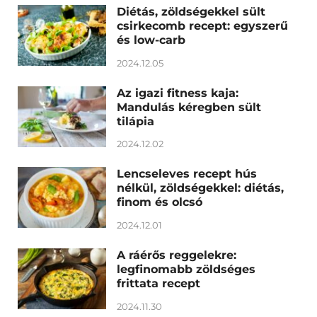
Diétás, zöldségekkel sült
csirkecomb recept: egyszerű
és low-carb
2024.12.05
Az igazi fitness kaja:
Mandulás kéregben sült
tilápia
2024.12.02
Lencseleves recept hús
nélkül, zöldségekkel: diétás,
finom és olcsó
2024.12.01
A ráérős reggelekre:
legfinomabb zöldséges
frittata recept
2024.11.30