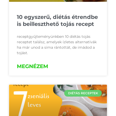
10 egyszerű, diétás étrendbe
is beilleszthető tojás recept
receptgyűjteményünkben 10 diétás tojás
receptet találsz, amelyek ízletes alternatívák
ha már unod a sima rántottát, de imádod a
tojást.
MEGNÉZEM
DIÉTÁS RECEPTEK