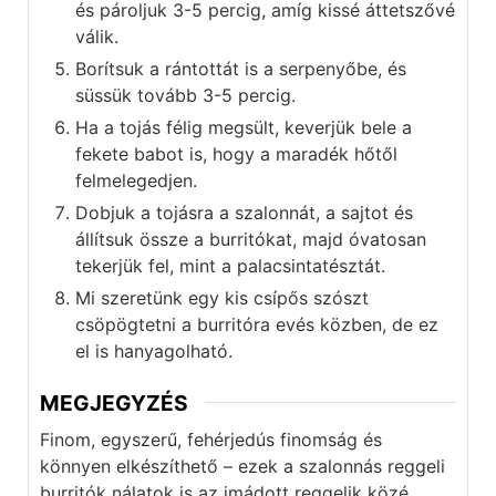
és pároljuk 3-5 percig, amíg kissé áttetszővé
válik.
Borítsuk a rántottát is a serpenyőbe, és
süssük tovább 3-5 percig.
Ha a tojás félig megsült, keverjük bele a
fekete babot is, hogy a maradék hőtől
felmelegedjen.
Dobjuk a tojásra a szalonnát, a sajtot és
állítsuk össze a burritókat, majd óvatosan
tekerjük fel, mint a palacsintatésztát.
Mi szeretünk egy kis csípős szószt
csöpögtetni a burritóra evés közben, de ez
el is hanyagolható.
MEGJEGYZÉS
Finom, egyszerű, fehérjedús finomság és
könnyen elkészíthető – ezek a szalonnás reggeli
burritók nálatok is az imádott reggelik közé