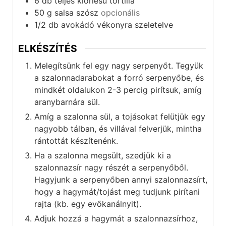
6
db
teljes kiörlésű tortilla
50
g
salsa szósz
opcionális
1/2
db
avokádó vékonyra szeletelve
ELKÉSZÍTÉS
Melegítsünk fel egy nagy serpenyőt. Tegyük
a szalonnadarabokat a forró serpenyőbe, és
mindkét oldalukon 2-3 percig pirítsuk, amíg
aranybarnára sül.
Amíg a szalonna sül, a tojásokat felütjük egy
nagyobb tálban, és villával felverjük, mintha
rántottát készítenénk.
Ha a szalonna megsült, szedjük ki a
szalonnazsír nagy részét a serpenyőből.
Hagyjunk a serpenyőben annyi szalonnazsírt,
hogy a hagymát/tojást meg tudjunk pirítani
rajta (kb. egy evőkanálnyit).
Adjuk hozzá a hagymát a szalonnazsírhoz,