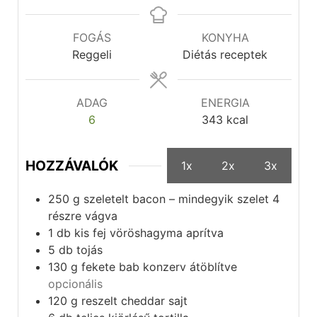
FOGÁS
KONYHA
Reggeli
Diétás receptek
ADAG
ENERGIA
6
343
kcal
HOZZÁVALÓK
1x
2x
3x
250
g
szeletelt bacon – mindegyik szelet 4
részre vágva
1
db
kis fej vöröshagyma aprítva
5
db
tojás
130
g
fekete bab konzerv átöblítve
opcionális
120
g
reszelt cheddar sajt