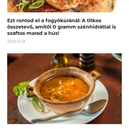
Ezt rontod el a fogyókúránál: A titkos
összetevő, amitől 0 gramm szénhidráttal is
szaftos marad a hús!
2025.12.23