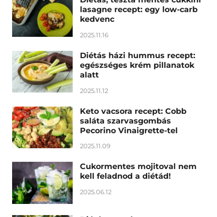
lasagne recept: egy low-carb
kedvenc
2025.11.16
Diétás házi hummus recept:
egészséges krém pillanatok
alatt
2025.11.12
Keto vacsora recept: Cobb
saláta szarvasgombás
Pecorino Vinaigrette-tel
2025.11.09
Cukormentes mojitoval nem
kell feladnod a diétád!
2025.06.12