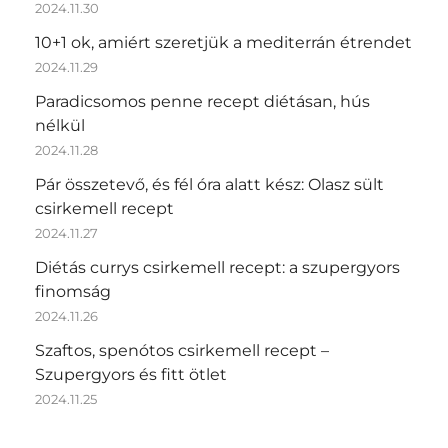
2024.11.30
10+1 ok, amiért szeretjük a mediterrán étrendet
2024.11.29
Paradicsomos penne recept diétásan, hús
nélkül
2024.11.28
Pár összetevő, és fél óra alatt kész: Olasz sült
csirkemell recept
2024.11.27
Diétás currys csirkemell recept: a szupergyors
finomság
2024.11.26
Szaftos, spenótos csirkemell recept –
Szupergyors és fitt ötlet
2024.11.25