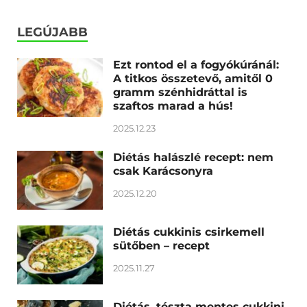
LEGÚJABB
Ezt rontod el a fogyókúránál:
A titkos összetevő, amitől 0
gramm szénhidráttal is
szaftos marad a hús!
2025.12.23
Diétás halászlé recept: nem
csak Karácsonyra
2025.12.20
Diétás cukkinis csirkemell
sütőben – recept
2025.11.27
Diétás, tészta mentes cukkini