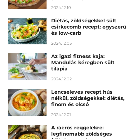
2024.12.10
Diétás, zöldségekkel sült
csirkecomb recept: egyszerű
és low-carb
2024.12.05
Az igazi fitness kaja:
Mandulás kéregben sült
tilápia
2024.12.02
Lencseleves recept hús
nélkül, zöldségekkel: diétás,
finom és olcsó
2024.12.01
A ráérős reggelekre:
legfinomabb zöldséges