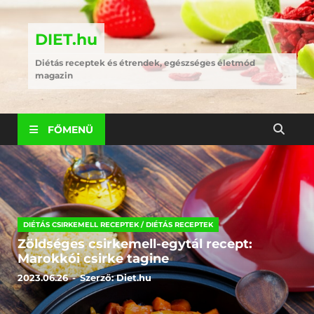
DIET.hu
Diétás receptek és étrendek, egészséges életmód
magazin
FŐMENÜ
DIÉTÁS CSIRKEMELL RECEPTEK
/
DIÉTÁS RECEPTEK
Zöldséges csirkemell-egytál recept:
Marokkói csirke tagine
2023.06.26
-
Szerző:
Diet.hu