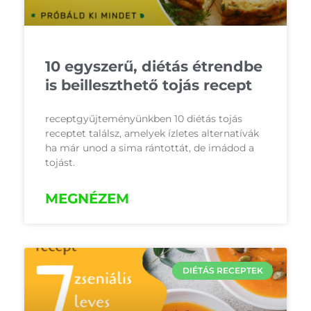
10 egyszerű, diétás étrendbe
is beilleszthető tojás recept
receptgyűjteményünkben 10 diétás tojás
receptet találsz, amelyek ízletes alternatívák
ha már unod a sima rántottát, de imádod a
tojást.
MEGNÉZEM
DIÉTÁS RECEPTEK