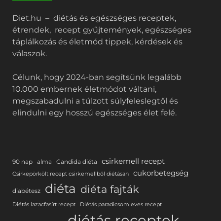
Diet.hu – diétás és egészséges receptek,
étrendek, recept gyűjtemények, egészséges
táplálkozás és életmód tippek, kérdések és
válaszok.
Célunk, hogy 2024-ban segítsünk legalább
10.000 embernek életmódot váltani,
megszabadulni a túlzott súlyfeleslegtől és
elindulni egy hosszú egészséges élet felé.
csirkemell recept
90 nap
alma
Candida diéta
cukorbetegség
Csirkepörkölt recept csirkemellből diétásan
diéta
diéta fajták
diabétesz
Diétás lazacfasírt recept
Diétás paradicsomleves recept
diétás receptek