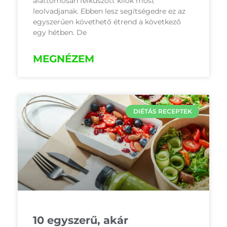
alattomosan felkúszott kilók most
leolvadjanak. Ebben lesz segítségedre ez az
egyszerűen követhető étrend a következő
egy hétben. De
MEGNÉZEM
DIÉTÁS RECEPTEK
10 egyszerű, akár