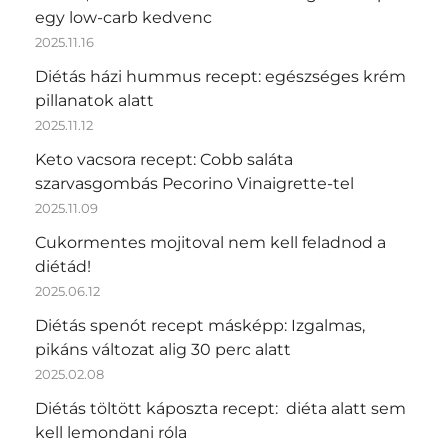
egy low-carb kedvenc
2025.11.16
Diétás házi hummus recept: egészséges krém
pillanatok alatt
2025.11.12
Keto vacsora recept: Cobb saláta
szarvasgombás Pecorino Vinaigrette-tel
2025.11.09
Cukormentes mojitoval nem kell feladnod a
diétád!
2025.06.12
Diétás spenót recept másképp: Izgalmas,
pikáns változat alig 30 perc alatt
2025.02.08
Diétás töltött káposzta recept: diéta alatt sem
kell lemondani róla