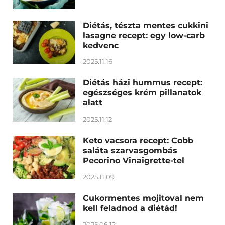
Diétás, tészta mentes cukkini
lasagne recept: egy low-carb
kedvenc
2025.11.16
Diétás házi hummus recept:
egészséges krém pillanatok
alatt
2025.11.12
Keto vacsora recept: Cobb
saláta szarvasgombás
Pecorino Vinaigrette-tel
2025.11.09
Cukormentes mojitoval nem
kell feladnod a diétád!
2025.06.12