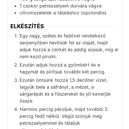
1
csokor
petrezselyem durvára vágva
citromszeletek a tálaláshoz (opcionális)
ELKÉSZÍTÉS
Egy nagy, széles és fedővel rendelkező
serpenyőben hevítsük fel az olajat, majd
adjuk hozzá a csirkét és addig süssük, míg el
nem kezd pirulni.
Ezután adjuk hozzá a gyömbért és a
hagymát és pirítsuk további két percig.
Ezután öntsünk hozzá 1,5 deciliter vizet,
tegyük bele a sáfrányt, a mézet, a
sárgarépát és a fűszereket és jól keverjük
össze.
Harminc percig pároljuk, majd további 5
percig fedő nélkül. Végül szórjuk meg
petrezselyemmel és tálaljuk