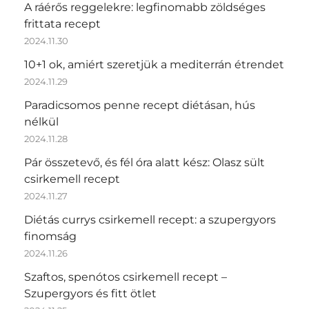
A ráérős reggelekre: legfinomabb zöldséges
frittata recept
2024.11.30
10+1 ok, amiért szeretjük a mediterrán étrendet
2024.11.29
Paradicsomos penne recept diétásan, hús
nélkül
2024.11.28
Pár összetevő, és fél óra alatt kész: Olasz sült
csirkemell recept
2024.11.27
Diétás currys csirkemell recept: a szupergyors
finomság
2024.11.26
Szaftos, spenótos csirkemell recept –
Szupergyors és fitt ötlet