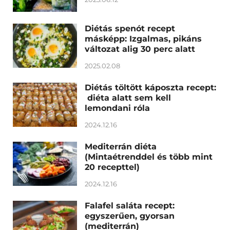
Diétás spenót recept
másképp: Izgalmas, pikáns
változat alig 30 perc alatt
2025.02.08
Diétás töltött káposzta recept:
diéta alatt sem kell
lemondani róla
2024.12.16
Mediterrán diéta
(Mintaétrenddel és több mint
20 recepttel)
2024.12.16
Falafel saláta recept:
egyszerűen, gyorsan
(mediterrán)