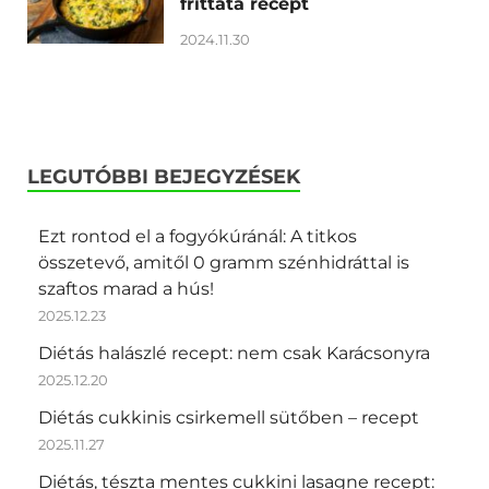
frittata recept
2024.11.30
LEGUTÓBBI BEJEGYZÉSEK
Ezt rontod el a fogyókúránál: A titkos
összetevő, amitől 0 gramm szénhidráttal is
szaftos marad a hús!
2025.12.23
Diétás halászlé recept: nem csak Karácsonyra
2025.12.20
Diétás cukkinis csirkemell sütőben – recept
2025.11.27
Diétás, tészta mentes cukkini lasagne recept: