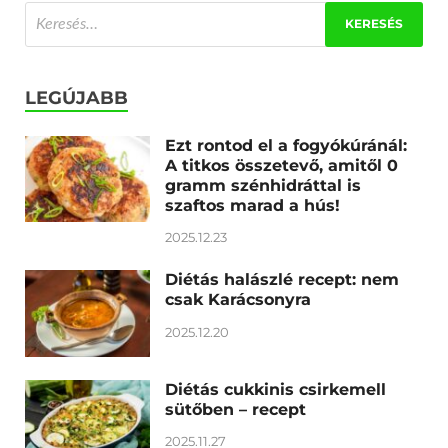
LEGÚJABB
Ezt rontod el a fogyókúránál:
A titkos összetevő, amitől 0
gramm szénhidráttal is
szaftos marad a hús!
2025.12.23
Diétás halászlé recept: nem
csak Karácsonyra
2025.12.20
Diétás cukkinis csirkemell
sütőben – recept
2025.11.27