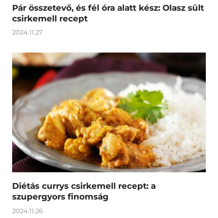
Pár összetevő, és fél óra alatt kész: Olasz sült
csirkemell recept
2024.11.27
Diétás currys csirkemell recept: a
szupergyors finomság
2024.11.26