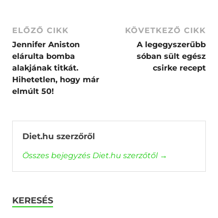
ELŐZŐ CIKK
KÖVETKEZŐ CIKK
Jennifer Aniston
A legegyszerűbb
elárulta bomba
sóban sült egész
alakjának titkát.
csirke recept
Hihetetlen, hogy már
elmúlt 50!
Diet.hu szerzőről
Összes bejegyzés Diet.hu szerzőtől
→
KERESÉS