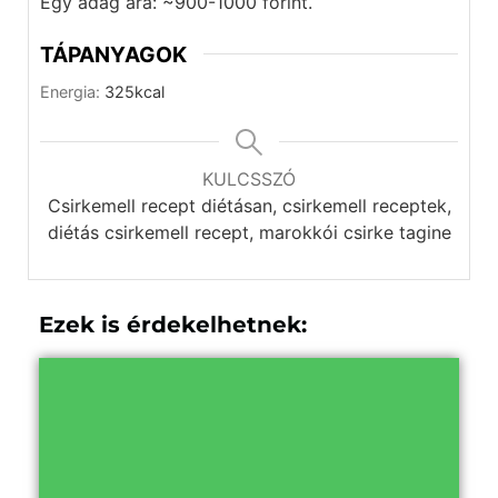
Egy adag ára: ~900-1000 forint.
TÁPANYAGOK
Energia:
325
kcal
KULCSSZÓ
Csirkemell recept diétásan, csirkemell receptek,
diétás csirkemell recept, marokkói csirke tagine
Ezek is érdekelhetnek: