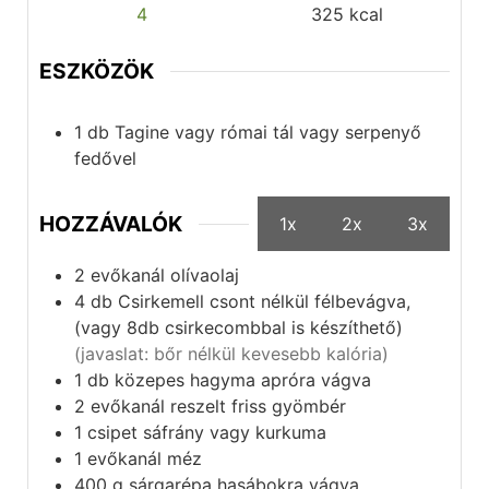
4
325
kcal
ESZKÖZÖK
1 db
Tagine vagy római tál vagy serpenyő
fedővel
HOZZÁVALÓK
1x
2x
3x
2
evőkanál
olívaolaj
4
db
Csirkemell csont nélkül félbevágva,
(vagy 8db csirkecombbal is készíthető)
(javaslat: bőr nélkül kevesebb kalória)
1
db
közepes hagyma apróra vágva
2
evőkanál
reszelt friss gyömbér
1
csipet
sáfrány vagy kurkuma
1
evőkanál
méz
400
g
sárgarépa hasábokra vágva