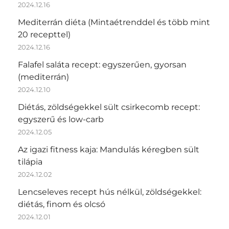
2024.12.16
Mediterrán diéta (Mintaétrenddel és több mint
20 recepttel)
2024.12.16
Falafel saláta recept: egyszerűen, gyorsan
(mediterrán)
2024.12.10
Diétás, zöldségekkel sült csirkecomb recept:
egyszerű és low-carb
2024.12.05
Az igazi fitness kaja: Mandulás kéregben sült
tilápia
2024.12.02
Lencseleves recept hús nélkül, zöldségekkel:
diétás, finom és olcsó
2024.12.01