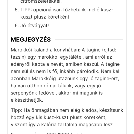
citromszeletekkel.
TIPP: opcionálisan főzhetünk mellé kusz-
kuszt plusz köretként
Jó étvágyat!
MEGJEGYZÉS
Marokkói kaland a konyhában:
A tagine (ejtsd:
tazsin) egy marokkói egytálétel, ami arról az
edényről kapta a nevét, amiben készül. A tagine
nem sül és nem is fő, inkább párolódik. Nem kell
azonban Marokkóig utaznunk egy jó tagine-ért,
ha van otthon római tálunk, vagy egy jó
serpenyőnk fedővel, akkor mi magunk is
elkészíthetjük.
Tipp: Ha önmagában nem elég kiadós, készítsünk
hozzá egy kis kusz-kuszt plusz köretként,
viszont így a kalória tartalma magasabb lesz