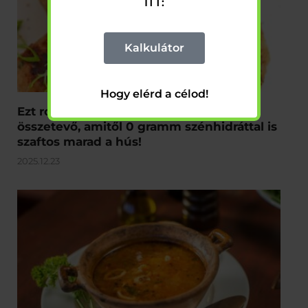
ITT:
Kalkulátor
Hogy elérd a célod!
Ezt rontod el a fogyókúránál: A titkos
összetevő, amitől 0 gramm szénhidráttal is
szaftos marad a hús!
2025.12.23