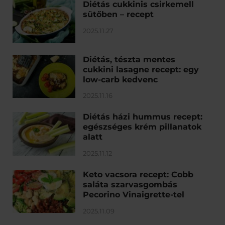
Diétás cukkinis csirkemell
sütőben – recept
2025.11.27
Diétás, tészta mentes
cukkini lasagne recept: egy
low-carb kedvenc
2025.11.16
Diétás házi hummus recept:
egészséges krém pillanatok
alatt
2025.11.12
Keto vacsora recept: Cobb
saláta szarvasgombás
Pecorino Vinaigrette-tel
2025.11.09