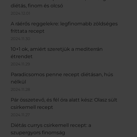
diétás, finom és olcsó
2024.12.01
A ráérős reggelekre: legfinomabb zöldséges
frittata recept
2024.11.30
10+1 ok, amiért szeretjük a mediterrán
étrendet
2024.11.29
Paradicsomos penne recept diétásan, hús
nélkül
2024.11.28
Pár összetevő, és fél óra alatt kész: Olasz sült
csirkemell recept
2024.11.27
Diétás currys csirkemell recept: a
szupergyors finomság