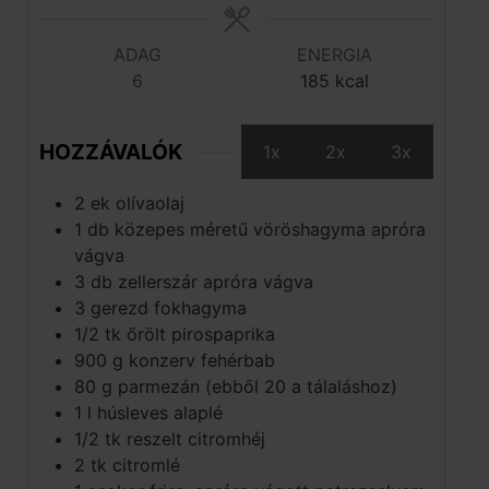
ADAG
ENERGIA
6
185
kcal
HOZZÁVALÓK
1x
2x
3x
2
ek
olívaolaj
1
db
közepes méretű vöröshagyma apróra
vágva
3
db
zellerszár apróra vágva
3
gerezd
fokhagyma
1/2
tk
őrölt pirospaprika
900
g
konzerv fehérbab
80
g
parmezán (ebből 20 a tálaláshoz)
1
l
húsleves alaplé
1/2
tk
reszelt citromhéj
2
tk
citromlé