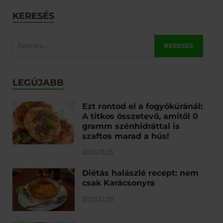
KERESÉS
LEGÚJABB
Ezt rontod el a fogyókúránál:
A titkos összetevő, amitől 0
gramm szénhidráttal is
szaftos marad a hús!
2025.12.23
Diétás halászlé recept: nem
csak Karácsonyra
2025.12.20