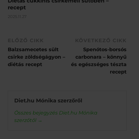
Diétás cukkinis csirkemell sütőben –
recept
2025.11.27
ELŐZŐ CIKK
KÖVETKEZŐ CIKK
Balzsamecetes sült
Spenótos-borsós
csirke zöldségágyon –
carbonara – könnyű
diétás recept
és egészséges tészta
recept
Diet.hu Mónika szerzőről
Összes bejegyzés Diet.hu Mónika
szerzőtől
→