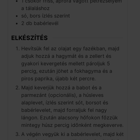
1
csokor
friss, apróra vágott petrezselyem
a tálaláshoz
só, bors ízlés szerint
2
db
babérlevél
ELKÉSZÍTÉS
Hevítsük fel az olajat egy fazékban, majd
adjuk hozzá a hagymát és a zellert és
gyakori kevergetés mellett pároljuk 5
percig, ezután jöhet a fokhagyma és a
piros paprika, újabb két percre.
Majd keverjük hozzá a babot és a
parmezánt (opcionális), a húsleves
alaplevet, ízlés szerint sót, borsot és
babérlevelet, majd forraljuk fel nagy
lángon. Ezután alacsony hőfokon főzzük
mintegy húsz percig időnként megkeverve.
A végén vegyük ki a babérlevelet, majd két