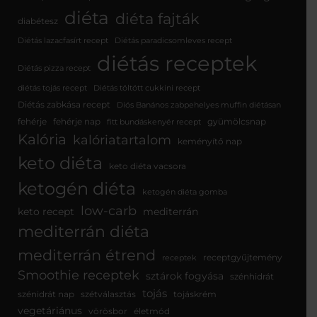
diéta
diéta fajták
diabétesz
Diétás lazacfasírt recept
Diétás paradicsomleves recept
diétás receptek
Diétás pizza recept
diétás tojás recept
Diétás töltött cukkini recept
Diétás zabkása recept
Diós Banános zabpehelyes muffin diétásan
fehérje
fehérje nap
gyümölcsnap
fitt bundáskenyér recept
Kalória
kalóriatartalom
keményítő nap
keto diéta
keto diéta vacsora
ketogén diéta
ketogén diéta gomba
low-carb
keto recept
mediterrán
mediterrán diéta
mediterrán étrend
receptgyűjtemény
receptek
Smoothie receptek
sztárok fogyása
szénhidrát
tojás
szénidrát nap
szétválasztás
tojáskrém
vegetáriánus
vörösbor
életmód