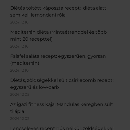
Diétás töltött káposzta recept: diéta alatt
sem kell lemondani róla
2024.12.16
Mediterrán diéta (Mintaétrenddel és több
mint 20 recepttel)
2024.12.16
Falafel saláta recept: egyszerűen, gyorsan
(mediterrán)
2024.12.10
Diétás, zöldségekkel sült csirkecomb recept:
egyszerű és low-carb
2024.12.05
Az igazi fitness kaja: Mandulás kéregben sült
tilápia
2024.12.02
Lencseleves recept hús nélkül, zöldségekkel: