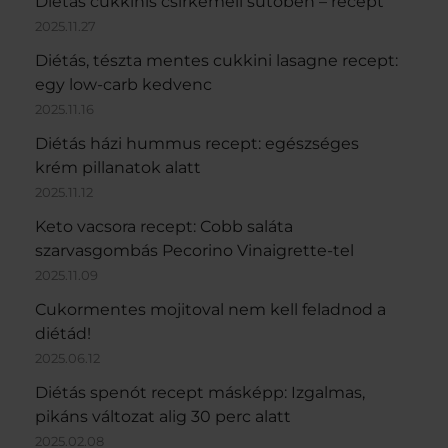
Diétás cukkinis csirkemell sütőben – recept
2025.11.27
Diétás, tészta mentes cukkini lasagne recept:
egy low-carb kedvenc
2025.11.16
Diétás házi hummus recept: egészséges
krém pillanatok alatt
2025.11.12
Keto vacsora recept: Cobb saláta
szarvasgombás Pecorino Vinaigrette-tel
2025.11.09
Cukormentes mojitoval nem kell feladnod a
diétád!
2025.06.12
Diétás spenót recept másképp: Izgalmas,
pikáns változat alig 30 perc alatt
2025.02.08