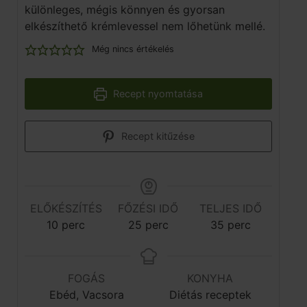
különleges, mégis könnyen és gyorsan
elkészíthető krémlevessel nem lőhetünk mellé.
Még nincs értékelés
Recept nyomtatása
Recept kitűzése
ELŐKÉSZÍTÉS
FŐZÉSI IDŐ
TELJES IDŐ
10
perc
25
perc
35
perc
FOGÁS
KONYHA
Ebéd, Vacsora
Diétás receptek