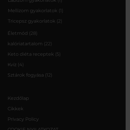
Lábizom gyakorlatok
(1)
Mellizom gyakorlatok
(1)
Tricepsz gyakorlatok
(2)
Életmód
(28)
kalóriatartalom
(22)
Keto diéta receptek
(5)
Kvíz
(4)
Sztárok fogyása
(12)
Kezdőlap
Cikkek
Privacy Policy
COOKIE NYILATKOZAT