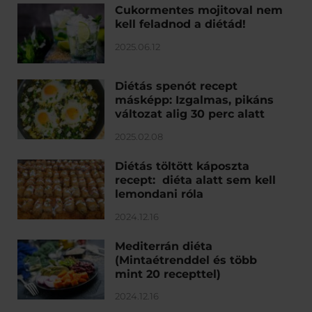
Cukormentes mojitoval nem
kell feladnod a diétád!
2025.06.12
Diétás spenót recept
másképp: Izgalmas, pikáns
változat alig 30 perc alatt
2025.02.08
Diétás töltött káposzta
recept: diéta alatt sem kell
lemondani róla
2024.12.16
Mediterrán diéta
(Mintaétrenddel és több
mint 20 recepttel)
2024.12.16