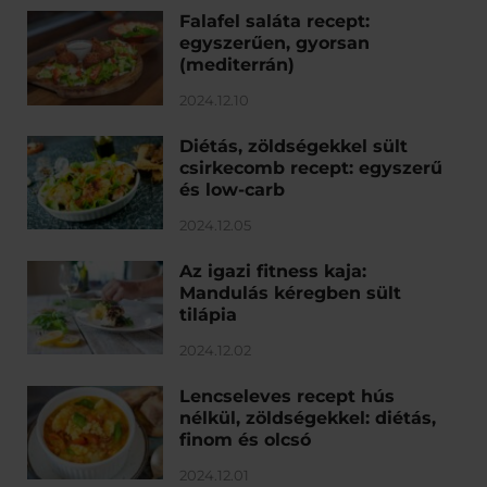
Falafel saláta recept:
egyszerűen, gyorsan
(mediterrán)
2024.12.10
Diétás, zöldségekkel sült
csirkecomb recept: egyszerű
és low-carb
2024.12.05
Az igazi fitness kaja:
Mandulás kéregben sült
tilápia
2024.12.02
Lencseleves recept hús
nélkül, zöldségekkel: diétás,
finom és olcsó
2024.12.01