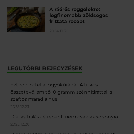
A ráérős reggelekre:
legfinomabb zöldséges
frittata recept
2024.11.30
LEGUTÓBBI BEJEGYZÉSEK
Ezt rontod el a fogyókúránál: A titkos
összetevő, amitől 0 gramm szénhidráttal is
szaftos marad a hús!
2025.12.23
Diétás halászlé recept: nem csak Karácsonyra
2025.12.20