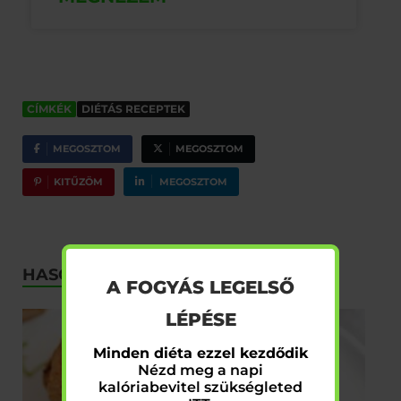
CÍMKÉK
DIÉTÁS RECEPTEK
MEGOSZTOM
MEGOSZTOM
KITŰZÖM
MEGOSZTOM
x
HASONLÓ CIKKEK
A FOGYÁS LEGELSŐ
LÉPÉSE
Minden diéta ezzel kezdődik
Nézd meg a napi
kalóriabevitel szükségleted