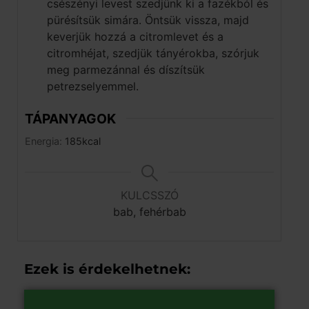
csészényi levest szedjünk ki a fazékból és
pürésítsük simára. Öntsük vissza, majd
keverjük hozzá a citromlevet és a
citromhéjat, szedjük tányérokba, szórjuk
meg parmezánnal és díszítsük
petrezselyemmel.
TÁPANYAGOK
Energia:
185
kcal
KULCSSZÓ
bab, fehérbab
Ezek is érdekelhetnek: