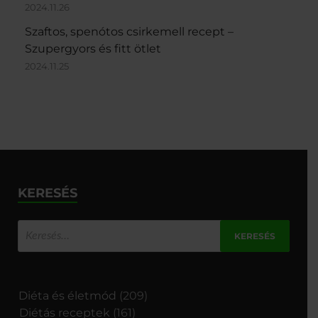
2024.11.26
Szaftos, spenótos csirkemell recept –
Szupergyors és fitt ötlet
2024.11.25
KERESÉS
Diéta és életmód
(209)
Diétás receptek
(161)