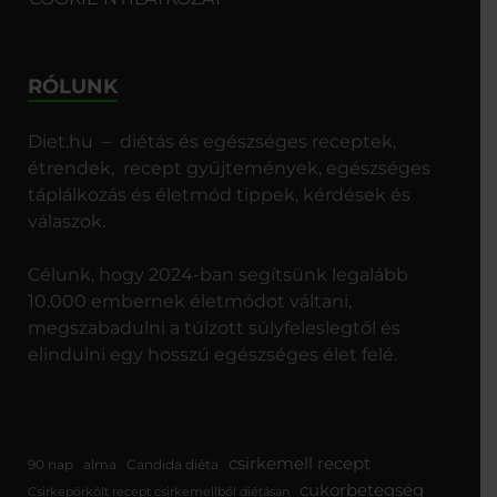
RÓLUNK
Diet.hu – diétás és egészséges receptek,
étrendek, recept gyűjtemények, egészséges
táplálkozás és életmód tippek, kérdések és
válaszok.
Célunk, hogy 2024-ban segítsünk legalább
10.000 embernek életmódot váltani,
megszabadulni a túlzott súlyfeleslegtől és
elindulni egy hosszú egészséges élet felé.
csirkemell recept
90 nap
alma
Candida diéta
cukorbetegség
Csirkepörkölt recept csirkemellből diétásan