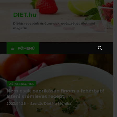
DIET.hu
Diétás receptek és étrendek, egészséges életmód
magazin
FŐMENÜ
DIÉTÁS RECEPTEK
Nem csak paprikásan finom a fehérbab!
Isteni krémleves recept!
2023.04.28
-
Szerző:
Diet.hu Mónika