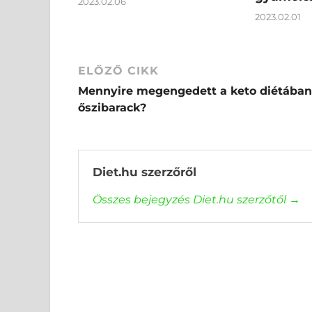
2023.02.06
2023.02.01
ELŐZŐ CIKK
Mennyire megengedett a keto diétában
őszibarack?
Diet.hu szerzőről
Összes bejegyzés Diet.hu szerzőtől
→