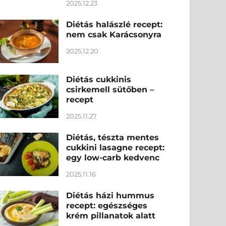
2025.12.23
Diétás halászlé recept:
nem csak Karácsonyra
2025.12.20
Diétás cukkinis
csirkemell sütőben –
recept
2025.11.27
Diétás, tészta mentes
cukkini lasagne recept:
egy low-carb kedvenc
2025.11.16
Diétás házi hummus
recept: egészséges
krém pillanatok alatt