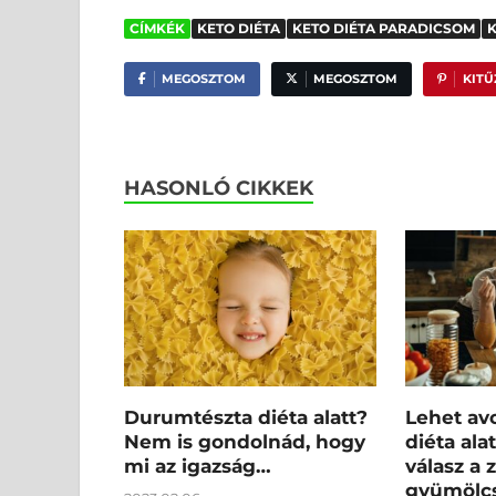
CÍMKÉK
KETO DIÉTA
KETO DIÉTA PARADICSOM
K
MEGOSZTOM
MEGOSZTOM
KIT
HASONLÓ CIKKEK
Durumtészta diéta alatt?
Lehet av
Nem is gondolnád, hogy
diéta ala
mi az igazság…
válasz a 
gyümölcs