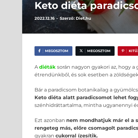
Keto diéta paradics
2022.12.16
-
Szerző:
Diet.hu
MEGOSZTOM
MEGOSZTOM
KIT
A
diéták
során nagyon gyakori az, hogy a g
étrendünkből, és sok esetben a zöldségekke
Bár a paradicsom botanikailag a gyümölcsö
Keto diéta alatt paradicsomot lehet fog
szénhidráttartalma, mintha ugyanennyi 
Ezt azonban
nem mondhatjuk már el a szá
rengeteg más, előre csomagolt paradic
gyakran
cukorral ízesítik.