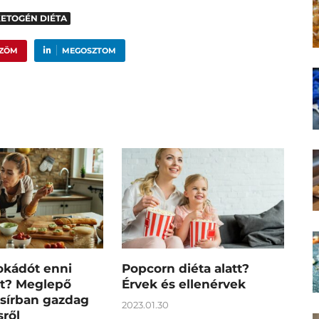
ETOGÉN DIÉTA
ŰZÖM
MEGOSZTOM
okádót enni
Popcorn diéta alatt?
tt? Meglepő
Érvek és ellenérvek
zsírban gazdag
2023.01.30
ről