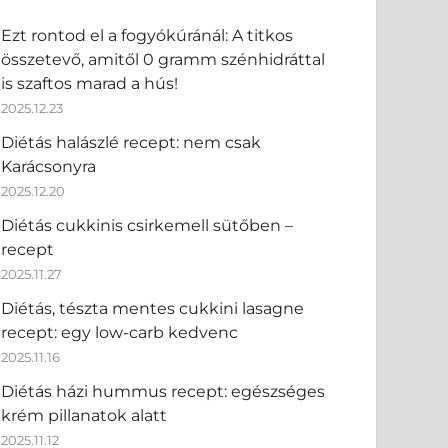
Ezt rontod el a fogyókúránál: A titkos
összetevő, amitől 0 gramm szénhidráttal
is szaftos marad a hús!
2025.12.23
Diétás halászlé recept: nem csak
Karácsonyra
2025.12.20
Diétás cukkinis csirkemell sütőben –
recept
2025.11.27
Diétás, tészta mentes cukkini lasagne
recept: egy low-carb kedvenc
2025.11.16
Diétás házi hummus recept: egészséges
krém pillanatok alatt
2025.11.12