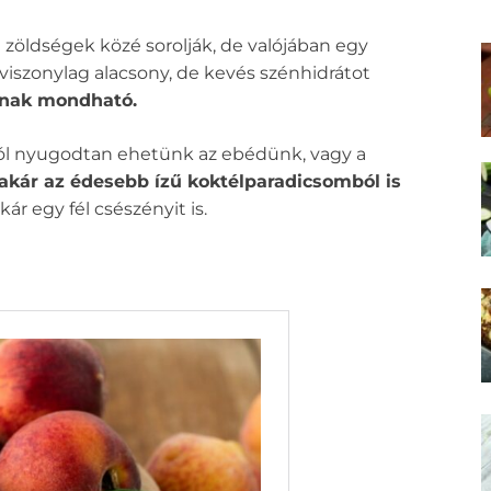
 zöldségek közé sorolják, de valójában egy
 viszonylag alacsony, de kevés szénhidrátot
tnak mondható.
ól nyugodtan ehetünk az ebédünk, vagy a
kár az édesebb ízű koktélparadicsomból is
r egy fél csészényit is.