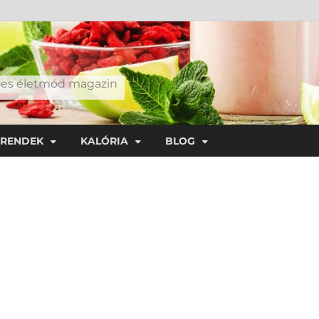
éges életmód magazin
TRENDEK
KALÓRIA
BLOG