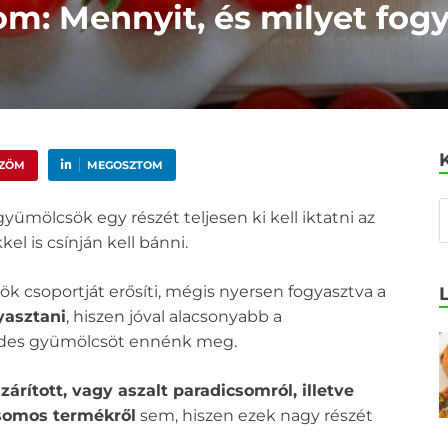
om: Mennyit, és milyet fog
ŰZÖM
MEGOSZTOM
yümölcsök egy részét teljesen ki kell iktatni az
l is csínján kell bánni.
k csoportját erősíti, mégis nyersen fogyasztva a
yasztani
, hiszen jóval alacsonyabb a
édes gyümölcsöt ennénk meg.
rított, vagy aszalt paradicsomról, illetve
somos termékről
sem, hiszen ezek nagy részét