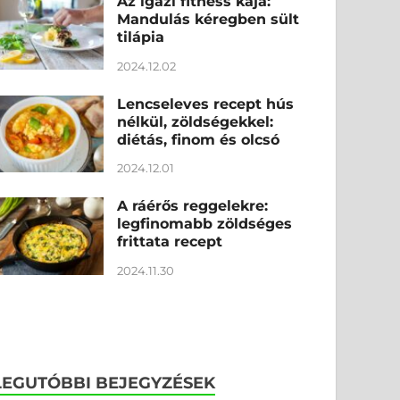
Az igazi fitness kaja:
Mandulás kéregben sült
tilápia
2024.12.02
Lencseleves recept hús
nélkül, zöldségekkel:
diétás, finom és olcsó
2024.12.01
A ráérős reggelekre:
legfinomabb zöldséges
frittata recept
2024.11.30
LEGUTÓBBI BEJEGYZÉSEK