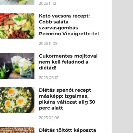
2025.11.12
Keto vacsora recept:
Cobb saláta
szarvasgombás
Pecorino Vinaigrette-tel
2025.11.09
Cukormentes mojitoval
nem kell feladnod a
diétád!
2025.06.12
Diétás spenót recept
másképp: Izgalmas,
pikáns változat alig 30
perc alatt
2025.02.08
Diétás töltött káposzta