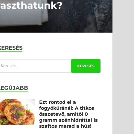
yaszthatunk?
KERESÉS
LEGÚJABB
Ezt rontod el a
fogyókúránál: A titkos
összetevő, amitől 0
gramm szénhidráttal is
szaftos marad a hús!