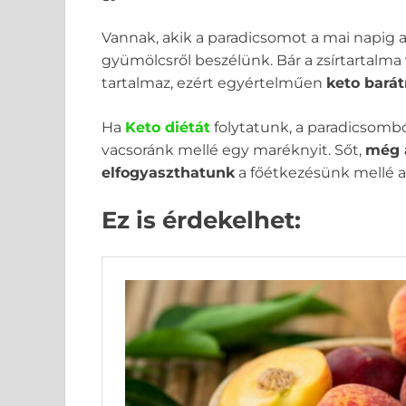
Vannak, akik a paradicsomot a mai napig a
gyümölcsről beszélünk. Bár a zsírtartalma
tartalmaz, ezért egyértelműen
keto bará
Ha
Keto diétát
folytatunk, a paradicsomb
vacsoránk mellé egy maréknyit. Sőt,
még a
elfogyaszthatunk
a főétkezésünk mellé aká
Ez is érdekelhet: