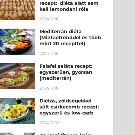
recept: diéta alatt sem
kell lemondani róla
2024.12.16
Mediterrán diéta
(Mintaétrenddel és több
mint 20 recepttel)
2024.12.16
Falafel saláta recept:
egyszerűen, gyorsan
(mediterrán)
2024.12.10
Diétás, zöldségekkel
sült csirkecomb recept:
egyszerű és low-carb
2024.12.05