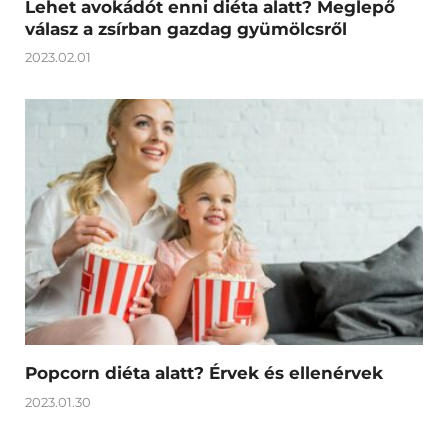
Lehet avokádót enni diéta alatt? Meglepő
válasz a zsírban gazdag gyümölcsről
2023.02.01
Popcorn diéta alatt? Érvek és ellenérvek
2023.01.30