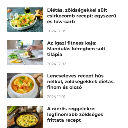
Diétás, zöldségekkel sült
csirkecomb recept: egyszerű
és low-carb
2024.12.05
Az igazi fitness kaja:
Mandulás kéregben sült
tilápia
2024.12.02
Lencseleves recept hús
nélkül, zöldségekkel: diétás,
finom és olcsó
2024.12.01
A ráérős reggelekre:
legfinomabb zöldséges
frittata recept