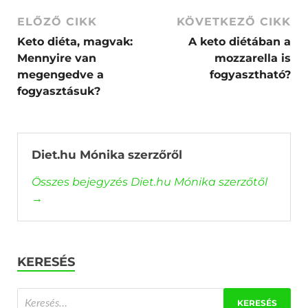
ELŐZŐ CIKK
KÖVETKEZŐ CIKK
Keto diéta, magvak:
A keto diétában a
Mennyire van
mozzarella is
megengedve a
fogyasztható?
fogyasztásuk?
Diet.hu Mónika szerzőről
Összes bejegyzés Diet.hu Mónika szerzőtől
→
KERESÉS