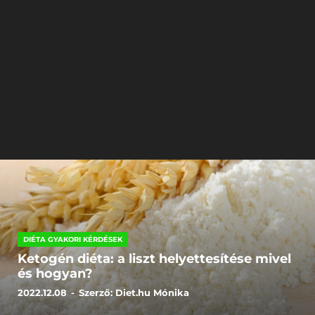
DIÉTA GYAKORI KÉRDÉSEK
Ketogén diéta: a liszt helyettesítése mivel
és hogyan?
2022.12.08
-
Szerző:
Diet.hu Mónika