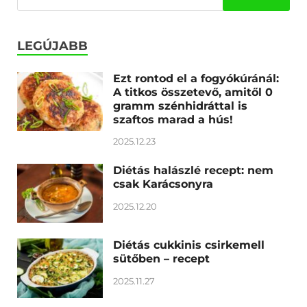
LEGÚJABB
Ezt rontod el a fogyókúránál:
A titkos összetevő, amitől 0
gramm szénhidráttal is
szaftos marad a hús!
2025.12.23
Diétás halászlé recept: nem
csak Karácsonyra
2025.12.20
Diétás cukkinis csirkemell
sütőben – recept
2025.11.27