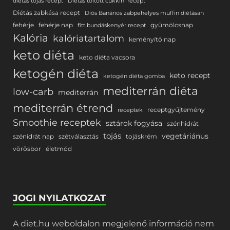
diétás tojás recept
Diétás töltött cukkini recept
Diétás zabkása recept
Diós Banános zabpehelyes muffin diétásan
fehérje
fehérje nap
gyümölcsnap
fitt bundáskenyér recept
Kalória
kalóriatartalom
keményítő nap
keto diéta
keto diéta vacsora
ketogén diéta
keto recept
ketogén diéta gomba
mediterrán diéta
low-carb
mediterrán
mediterrán étrend
receptgyűjtemény
receptek
Smoothie receptek
sztárok fogyása
szénhidrát
tojás
vegetáriánus
szénidrát nap
szétválasztás
tojáskrém
vörösbor
életmód
JOGI NYILATKOZAT
A diet.hu weboldalon megjelenő információ nem