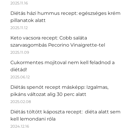
2025.11.16
Diétás házi hummus recept: egészséges krém
pillanatok alatt
2025.11.12
Keto vacsora recept: Cobb saláta
szarvasgombás Pecorino Vinaigrette-tel
2025.11.09
Cukormentes mojitoval nem kell feladnod a
diétád!
2025.06.12
Diétás spenót recept másképp: Izgalmas,
pikáns változat alig 30 perc alatt
2025.02.08
Diétás töltött káposzta recept: diéta alatt sem
kell lemondani róla
2024.12.16