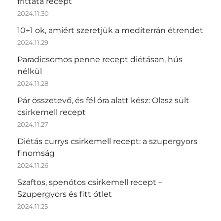
frittata recept
2024.11.30
10+1 ok, amiért szeretjük a mediterrán étrendet
2024.11.29
Paradicsomos penne recept diétásan, hús
nélkül
2024.11.28
Pár összetevő, és fél óra alatt kész: Olasz sült
csirkemell recept
2024.11.27
Diétás currys csirkemell recept: a szupergyors
finomság
2024.11.26
Szaftos, spenótos csirkemell recept –
Szupergyors és fitt ötlet
2024.11.25