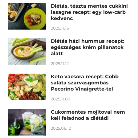
Diétás, tészta mentes cukkini
lasagne recept: egy low-carb
kedvenc
2025.11.16
Diétás házi hummus recept:
egészséges krém pillanatok
alatt
2025.11.12
Keto vacsora recept: Cobb
saláta szarvasgombás
Pecorino Vinaigrette-tel
2025.11.09
Cukormentes mojitoval nem
kell feladnod a diétád!
2025.06.12