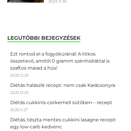
2024.11.30
LEGUTÓBBI BEJEGYZÉSEK
Ezt rontod el a fogyókúránál: A titkos
összetevő, amitől 0 gramm szénhidráttal is
szaftos marad a hús!
2025.12.23
Diétás halászlé recept: nem csak Karácsonyra
2025.12.20
Diétás cukkinis csirkemell sütőben – recept
2025.11.27
Diétás, tészta mentes cukkini lasagne recept:
egy low-carb kedvenc