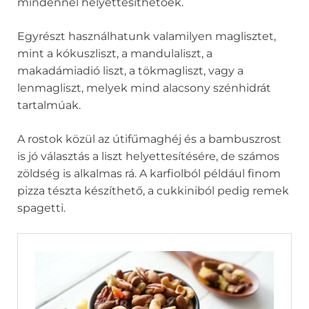
mindennel helyettesíthetőek.
Egyrészt használhatunk valamilyen maglisztet,
mint a kókuszliszt, a mandulaliszt, a
makadámiadió liszt, a tökmagliszt, vagy a
lenmagliszt, melyek mind alacsony szénhidrát
tartalmúak.
A rostok közül az útifűmaghéj és a bambuszrost
is jó választás a liszt helyettesítésére, de számos
zöldség is alkalmas rá. A karfiolból például finom
pizza tészta készíthető, a cukkiniból pedig remek
spagetti.