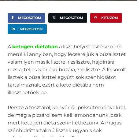
MEGOSZTOM
MEGOSZTOM
KITŰZÖM
MEGOSZTOM
A
ketogén diétában
a liszt helyettesítése nem
merül ki annyiban, hogy lecseréljük a búzalisztet
valamilyen másik lisztre, rizslisztre, hajdinára,
rozsra, teljes kiőrlésű búzára, zablisztre. A felsorolt
lisztek a búzaliszttel együtt sok szénhidrátot
tartalmaznak, ezért a keto diétába nem
illeszthetőek be.
Persze a tésztáról, kenyérről, péksüteményekről,
de még a pizzáról sem kell lemondanunk, csak
mert ketogén diéta szerint étkezünk. A magas
szénhidráttartalmú lisztek ugyanis sok