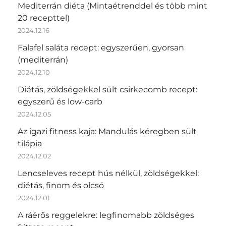
Mediterrán diéta (Mintaétrenddel és több mint
20 recepttel)
2024.12.16
Falafel saláta recept: egyszerűen, gyorsan
(mediterrán)
2024.12.10
Diétás, zöldségekkel sült csirkecomb recept:
egyszerű és low-carb
2024.12.05
Az igazi fitness kaja: Mandulás kéregben sült
tilápia
2024.12.02
Lencseleves recept hús nélkül, zöldségekkel:
diétás, finom és olcsó
2024.12.01
A ráérős reggelekre: legfinomabb zöldséges