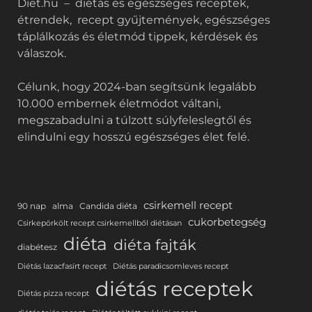
Diet.hu – diétás és egészséges receptek,
étrendek, recept gyűjtemények, egészséges
táplálkozás és életmód tippek, kérdések és
válaszok.
Célunk, hogy 2024-ban segítsünk legalább
10.000 embernek életmódot váltani,
megszabadulni a túlzott súlyfeleslegtől és
elindulni egy hosszú egészséges élet felé.
csirkemell recept
90 nap
alma
Candida diéta
cukorbetegség
Csirkepörkölt recept csirkemellből diétásan
diéta
diéta fajták
diabétesz
Diétás lazacfasírt recept
Diétás paradicsomleves recept
diétás receptek
Diétás pizza recept