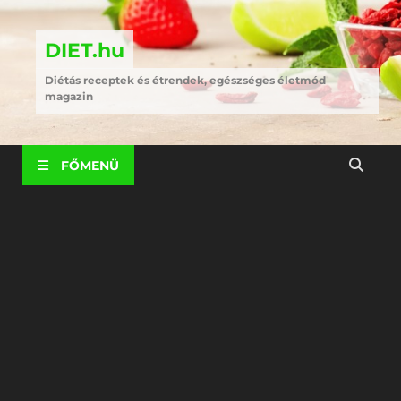
DIET.hu
Diétás receptek és étrendek, egészséges életmód
magazin
FŐMENÜ