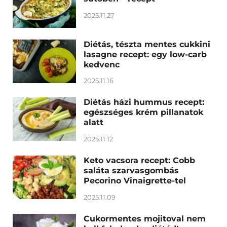
2025.11.27
Diétás, tészta mentes cukkini
lasagne recept: egy low-carb
kedvenc
2025.11.16
Diétás házi hummus recept:
egészséges krém pillanatok
alatt
2025.11.12
Keto vacsora recept: Cobb
saláta szarvasgombás
Pecorino Vinaigrette-tel
2025.11.09
Cukormentes mojitoval nem