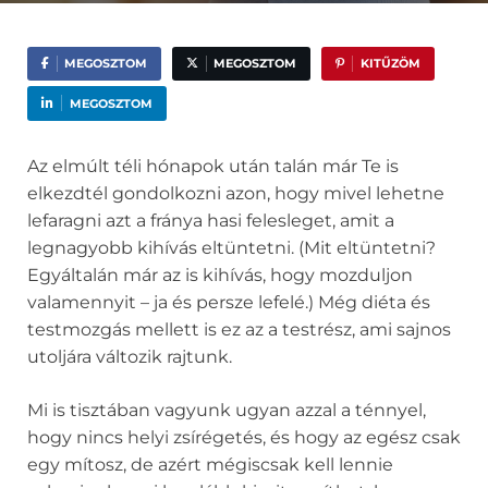
MEGOSZTOM
MEGOSZTOM
KITŰZÖM
MEGOSZTOM
Az elmúlt téli hónapok után talán már Te is
elkezdtél gondolkozni azon, hogy mivel lehetne
lefaragni azt a fránya hasi felesleget, amit a
legnagyobb kihívás eltüntetni. (Mit eltüntetni?
Egyáltalán már az is kihívás, hogy mozduljon
valamennyit – ja és persze lefelé.) Még diéta és
testmozgás mellett is ez az a testrész, ami sajnos
utoljára változik rajtunk.
Mi is tisztában vagyunk ugyan azzal a ténnyel,
hogy nincs helyi zsírégetés, és hogy az egész csak
egy mítosz, de azért mégiscsak kell lennie