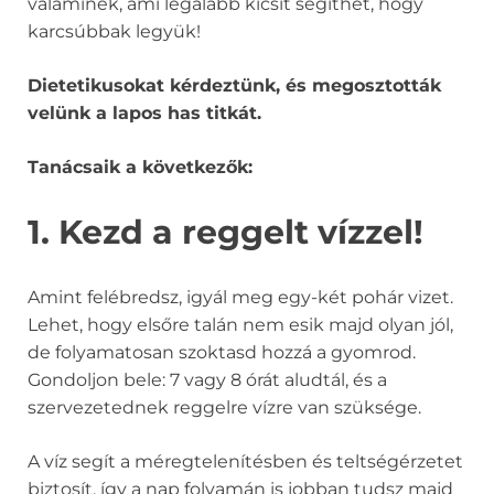
valaminek, ami legalább kicsit segíthet, hogy
karcsúbbak legyük!
Dietetikusokat kérdeztünk, és megosztották
velünk a lapos has titkát.
Tanácsaik a következők:
1. Kezd a reggelt vízzel!
Amint felébredsz, igyál meg egy-két pohár vizet.
Lehet, hogy elsőre talán nem esik majd olyan jól,
de folyamatosan szoktasd hozzá a gyomrod.
Gondoljon bele: 7 vagy 8 órát aludtál, és a
szervezetednek reggelre vízre van szüksége.
A víz segít a méregtelenítésben és teltségérzetet
biztosít, így a nap folyamán is jobban tudsz majd