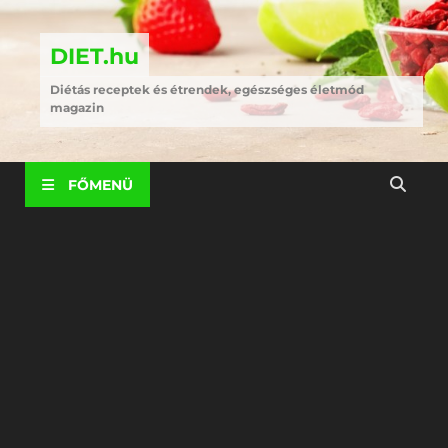
DIET.hu
Diétás receptek és étrendek, egészséges életmód
magazin
FŐMENÜ