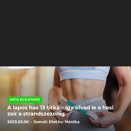
DIÉTA ÉS ÉLETMÓD
A lapos has 13 titka – így olvad le a hasi
zsír a strandszezonig
2023.03.06
-
Szerző:
Diet.hu Mónika