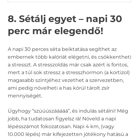
8. Sétálj egyet – napi 30
perc már elegendő!
A napi 30 perces séta beiktatása segíthet az
embernek több kalóriát elégetni, és csökkentheti
a stresszt. A stresszoldás már csak azért is fontos,
mert a túl sok stressz a stresszhormon (a kortizol)
magasabb szintjéhez vezethet a szervezetben,
ami pedig növelheti a has körül tárolt zsír
mennyiségét.
Úgyhogy “szúúúszááááá”, és indulás sétálni! Még
jobb, ha tudatosan figyelsz rá! Növeld a napi
lépésszámot fokozatosan. Napi 4 km, (vagy
10.000 lépés) már kifejezetten jótékony hatású a