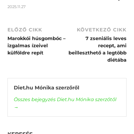
2025.11.27
ELŐZŐ CIKK
KÖVETKEZŐ CIKK
Marokkói húsgombóc –
7 zseniális leves
izgalmas ízeivel
recept, ami
külföldre repít
beilleszthető a legtöbb
diétába
Diet.hu Mónika szerzőről
Összes bejegyzés Diet.hu Mónika szerzőtől
→