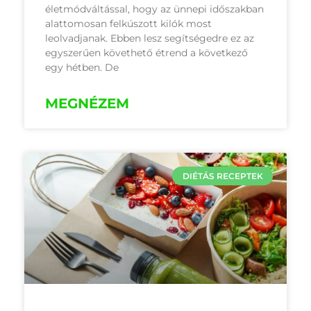
életmódváltással, hogy az ünnepi időszakban
alattomosan felkúszott kilók most
leolvadjanak. Ebben lesz segítségedre ez az
egyszerűen követhető étrend a következő
egy hétben. De
MEGNÉZEM
DIÉTÁS RECEPTEK