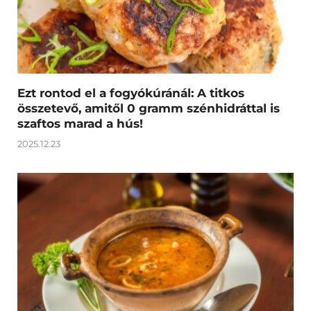
Ezt rontod el a fogyókúránál: A titkos
összetevő, amitől 0 gramm szénhidráttal is
szaftos marad a hús!
2025.12.23