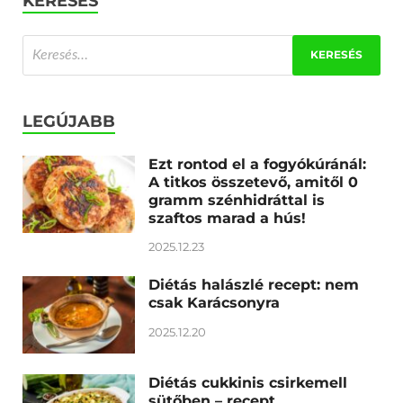
KERESÉS
LEGÚJABB
Ezt rontod el a fogyókúránál:
A titkos összetevő, amitől 0
gramm szénhidráttal is
szaftos marad a hús!
2025.12.23
Diétás halászlé recept: nem
csak Karácsonyra
2025.12.20
Diétás cukkinis csirkemell
sütőben – recept