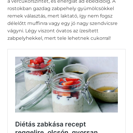
a vércukorszintet, és energiát ad ebédidőig. A
rostokban gazdag zabpehely gyümölcsökkel
remek választás, mert laktató, így nem fogsz
délelőtt muffinra vagy egy jó nagy szendvicsre
vágyni. Légy viszont óvatos az ízesített
zabpelyhekkel, mert tele lehetnek cukorral!