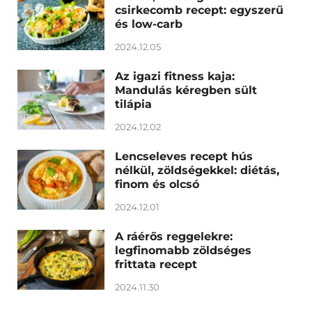
csirkecomb recept: egyszerű
és low-carb
2024.12.05
Az igazi fitness kaja:
Mandulás kéregben sült
tilápia
2024.12.02
Lencseleves recept hús
nélkül, zöldségekkel: diétás,
finom és olcsó
2024.12.01
A ráérős reggelekre:
legfinomabb zöldséges
frittata recept
2024.11.30