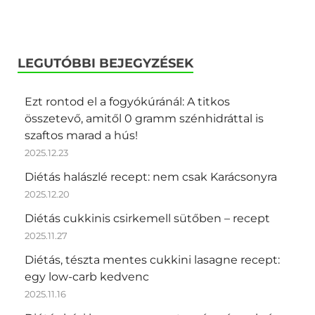
LEGUTÓBBI BEJEGYZÉSEK
Ezt rontod el a fogyókúránál: A titkos
összetevő, amitől 0 gramm szénhidráttal is
szaftos marad a hús!
2025.12.23
Diétás halászlé recept: nem csak Karácsonyra
2025.12.20
Diétás cukkinis csirkemell sütőben – recept
2025.11.27
Diétás, tészta mentes cukkini lasagne recept:
egy low-carb kedvenc
2025.11.16