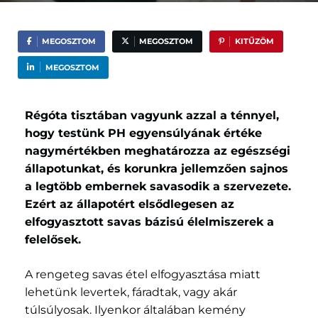
MEGOSZTOM
MEGOSZTOM
KITŰZÖM
MEGOSZTOM
Régóta tisztában vagyunk azzal a ténnyel,
hogy testünk PH egyensúlyának értéke
nagymértékben meghatározza az egészségi
állapotunkat, és korunkra jellemzően sajnos
a legtöbb embernek savasodik a szervezete.
Ezért az állapotért elsődlegesen az
elfogyasztott savas bázisú élelmiszerek a
felelősek.
A rengeteg savas étel elfogyasztása miatt
lehetünk levertek, fáradtak, vagy akár
túlsúlyosak. Ilyenkor általában kemény