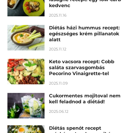
kedvenc
2025.11.16
Diétás házi hummus recept:
egészséges krém pillanatok
alatt
2025.11.12
Keto vacsora recept: Cobb
saláta szarvasgombás
Pecorino Vinaigrette-tel
2025.11.09
Cukormentes mojitoval nem
kell feladnod a diétád!
2025.06.12
Diétás spenót recept