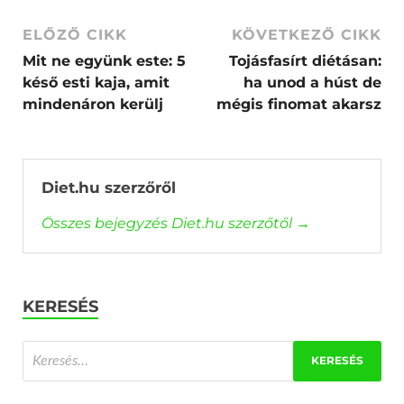
ELŐZŐ CIKK
KÖVETKEZŐ CIKK
Mit ne együnk este: 5
Tojásfasírt diétásan:
késő esti kaja, amit
ha unod a húst de
mindenáron kerülj
mégis finomat akarsz
Diet.hu szerzőről
Összes bejegyzés Diet.hu szerzőtől
→
KERESÉS