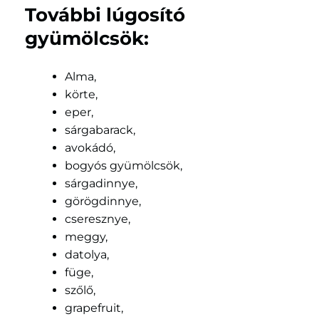
További lúgosító
gyümölcsök:
Alma,
körte,
eper,
sárgabarack,
avokádó,
bogyós gyümölcsök,
sárgadinnye,
görögdinnye,
cseresznye,
meggy,
datolya,
füge,
szőlő,
grapefruit,