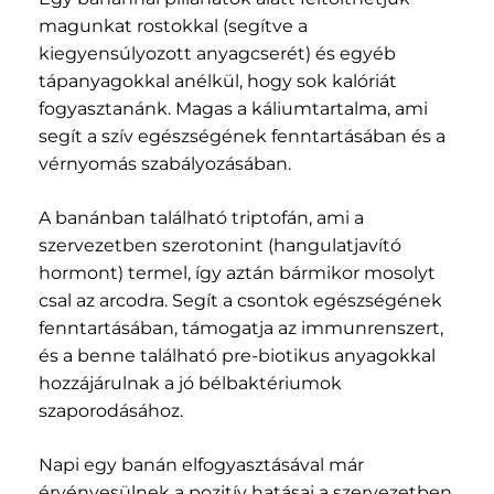
magunkat rostokkal (segítve a
kiegyensúlyozott anyagcserét) és egyéb
tápanyagokkal anélkül, hogy sok kalóriát
fogyasztanánk. Magas a káliumtartalma, ami
segít a szív egészségének fenntartásában és a
vérnyomás szabályozásában.
A banánban található triptofán, ami a
szervezetben szerotonint (hangulatjavító
hormont) termel, így aztán bármikor mosolyt
csal az arcodra. Segít a csontok egészségének
fenntartásában, támogatja az immunrenszert,
és a benne található pre-biotikus anyagokkal
hozzájárulnak a jó bélbaktériumok
szaporodásához.
Napi egy banán elfogyasztásával már
érvényesülnek a pozitív hatásai a szervezetben.