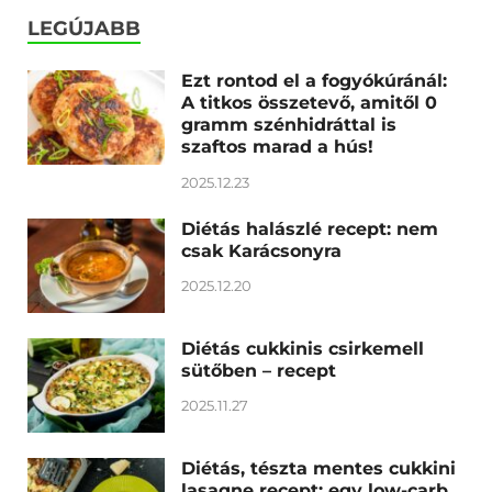
LEGÚJABB
Ezt rontod el a fogyókúránál:
A titkos összetevő, amitől 0
gramm szénhidráttal is
szaftos marad a hús!
2025.12.23
Diétás halászlé recept: nem
csak Karácsonyra
2025.12.20
Diétás cukkinis csirkemell
sütőben – recept
2025.11.27
Diétás, tészta mentes cukkini
lasagne recept: egy low-carb