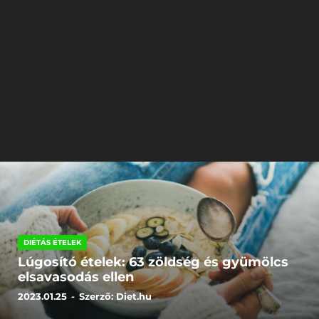
DIÉTÁS ÉTELEK
Lúgosító ételek: 63 zöldség és gyümölcs
elsavasodás ellen
2023.01.25
-
Szerző:
Diet.hu