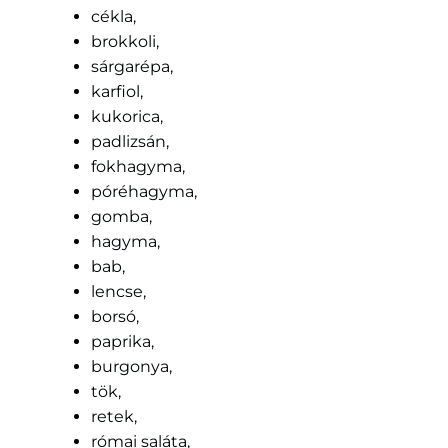
cékla,
brokkoli,
sárgarépa,
karfiol,
kukorica,
padlizsán,
fokhagyma,
póréhagyma,
gomba,
hagyma,
bab,
lencse,
borsó,
paprika,
burgonya,
tök,
retek,
római saláta,