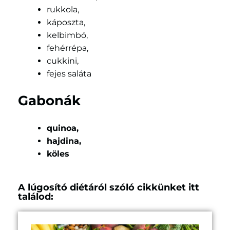
rukkola,
káposzta,
kelbimbó,
fehérrépa,
cukkini,
fejes saláta
Gabonák
quinoa,
hajdina,
köles
A lúgosító diétáról szóló cikkünket itt
találod: