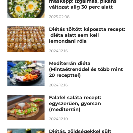
másképp: Izgalmas, pikáns
változat alig 30 perc alatt
2025.02.08
Diétás töltött káposzta recept:
diéta alatt sem kell
lemondani róla
2024.12.16
Mediterrán diéta
(Mintaétrenddel és több mint
20 recepttel)
2024.12.16
Falafel saláta recept:
egyszerűen, gyorsan
(mediterrán)
2024.12.10
Diétás, zöldségekkel sült