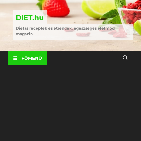
DIET.hu
Diétás receptek és étrendek, egészséges életmód
magazin
FŐMENÜ