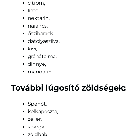
citrom,
lime,
nektarin,
narancs,
őszibarack,
datolyaszilva,
kivi,
gránátalma,
dinnye,
mandarin
További lúgosító zöldségek:
Spenót,
kelkáposzta,
zeller,
spárga,
zöldbab,