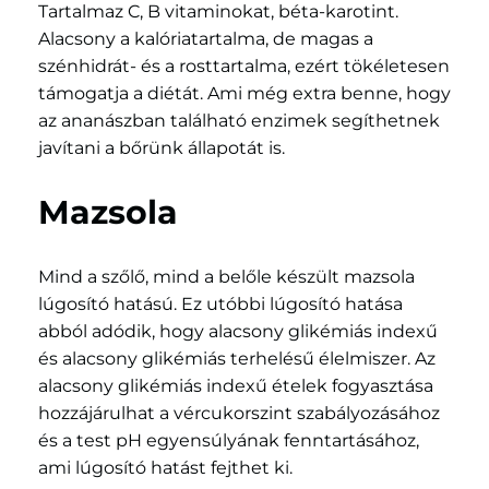
Tartalmaz C, B vitaminokat, béta-karotint.
Alacsony a kalóriatartalma, de magas a
szénhidrát- és a rosttartalma, ezért tökéletesen
támogatja a diétát. Ami még extra benne, hogy
az ananászban található enzimek segíthetnek
javítani a bőrünk állapotát is.
Mazsola
Mind a szőlő, mind a belőle készült mazsola
lúgosító hatású. Ez utóbbi lúgosító hatása
abból adódik, hogy alacsony glikémiás indexű
és alacsony glikémiás terhelésű élelmiszer. Az
alacsony glikémiás indexű ételek fogyasztása
hozzájárulhat a vércukorszint szabályozásához
és a test pH egyensúlyának fenntartásához,
ami lúgosító hatást fejthet ki.