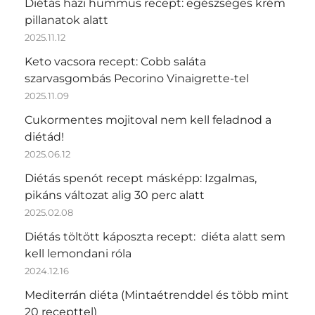
Diétás házi hummus recept: egészséges krém
pillanatok alatt
2025.11.12
Keto vacsora recept: Cobb saláta
szarvasgombás Pecorino Vinaigrette-tel
2025.11.09
Cukormentes mojitoval nem kell feladnod a
diétád!
2025.06.12
Diétás spenót recept másképp: Izgalmas,
pikáns változat alig 30 perc alatt
2025.02.08
Diétás töltött káposzta recept: diéta alatt sem
kell lemondani róla
2024.12.16
Mediterrán diéta (Mintaétrenddel és több mint
20 recepttel)