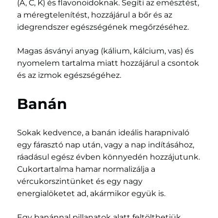
(A, C, K) és flavonoidoknak. Segíti az emésztést,
a méregtelenítést, hozzájárul a bőr és az
idegrendszer egészségének megőrzéséhez.
Magas ásványi anyag (kálium, kálcium, vas) és
nyomelem tartalma miatt hozzájárul a csontok
és az izmok egészségéhez.
Banán
Sokak kedvence, a banán ideális harapnivaló
egy fárasztó nap után, vagy a nap indításához,
ráadásul egész évben könnyedén hozzájutunk.
Cukortartalma hamar normalizálja a
vércukorszintünket és egy nagy
energialöketet ad, akármikor együk is.
Egy banánnal pillanatok alatt feltölthetjük