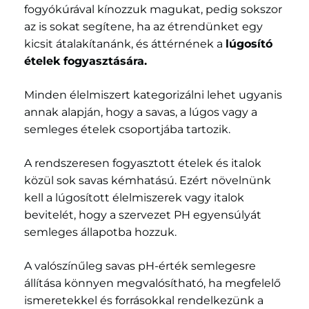
fogyókúrával kínozzuk magukat, pedig sokszor
az is sokat segítene, ha az étrendünket egy
kicsit átalakítanánk, és áttérnének a
lúgosító
ételek fogyasztására.
Minden élelmiszert kategorizálni lehet ugyanis
annak alapján, hogy a savas, a lúgos vagy a
semleges ételek csoportjába tartozik.
A rendszeresen fogyasztott ételek és italok
közül sok savas kémhatású. Ezért növelnünk
kell a lúgosított élelmiszerek vagy italok
bevitelét, hogy a szervezet PH egyensúlyát
semleges állapotba hozzuk.
A valószínűleg savas pH-érték semlegesre
állítása könnyen megvalósítható, ha megfelelő
ismeretekkel és forrásokkal rendelkezünk a