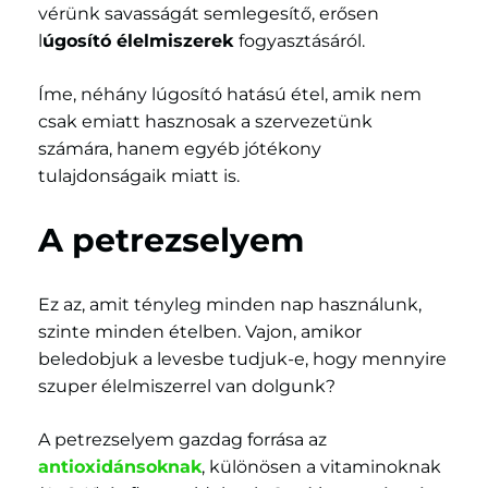
vérünk savasságát semlegesítő, erősen
l
úgosító élelmiszerek
fogyasztásáról.
Íme, néhány lúgosító hatású étel, amik nem
csak emiatt hasznosak a szervezetünk
számára, hanem egyéb jótékony
tulajdonságaik miatt is.
A petrezselyem
Ez az, amit tényleg minden nap használunk,
szinte minden ételben. Vajon, amikor
beledobjuk a levesbe tudjuk-e, hogy mennyire
szuper élelmiszerrel van dolgunk?
A petrezselyem gazdag forrása az
antioxidánsoknak
, különösen a vitaminoknak