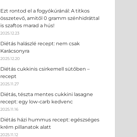
Ezt rontod el a fogyókúránál: A titkos
összetevő, amitől 0 gramm szénhidráttal
is szaftos marad a hús!
2025.12.23
Diétás halászlé recept: nem csak
Karácsonyra
2025.12.20
Diétás cukkinis csirkemell sütőben –
recept
2025.11.27
Diétás, tészta mentes cukkini lasagne
recept: egy low-carb kedvenc
2025.11.16
Diétás házi hummus recept: egészséges
krém pillanatok alatt
2025.11.12