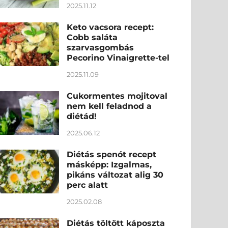
2025.11.12
Keto vacsora recept:
Cobb saláta
szarvasgombás
Pecorino Vinaigrette-tel
2025.11.09
Cukormentes mojitoval
nem kell feladnod a
diétád!
2025.06.12
Diétás spenót recept
másképp: Izgalmas,
pikáns változat alig 30
perc alatt
2025.02.08
Diétás töltött káposzta