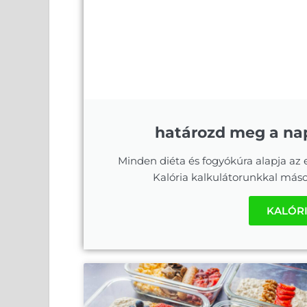
határozd meg a nap
Minden diéta és fogyókúra alapja az
Kalória kalkulátorunkkal máso
KALÓR