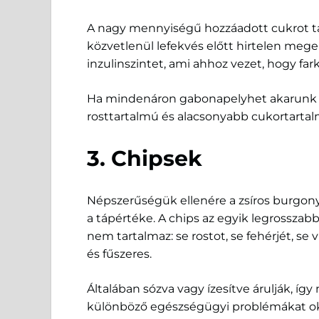
A nagy mennyiségű hozzáadott cukrot t
közvetlenül lefekvés előtt hirtelen mege
inzulinszintet, ami ahhoz vezet, hogy fa
Ha mindenáron gabonapelyhet akarunk e
rosttartalmú és alacsonyabb cukortartal
3. Chipsek
Népszerűségük ellenére a zsíros burgon
a tápértéke. A chips az egyik legrossza
nem tartalmaz: se rostot, se fehérjét, se
és fűszeres.
Általában sózva vagy ízesítve árulják, íg
különböző egészségügyi problémákat o