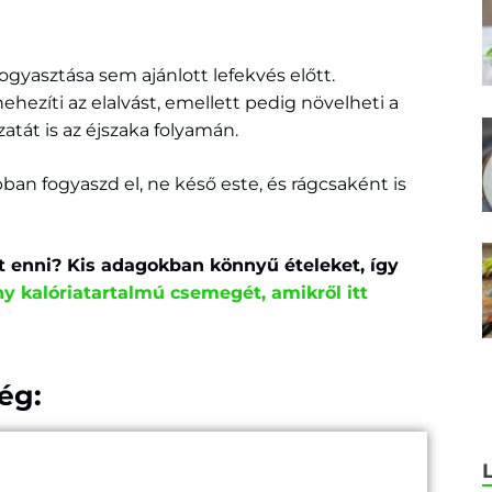
fogyasztása sem ajánlott lefekvés előtt.
zíti az elalvást, emellett pedig növelheti a
atát is az éjszaka folyamán.
ban fogyaszd el, ne késő este, és rágcsaként is
t enni? Kis adagokban könnyű ételeket, így
ny kalóriatartalmú csemegét, amikről itt
ég: