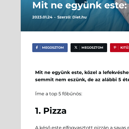
Mit ne együnk este:
2023.01.24
-
Szerző:
Diet.hu
MEGOSZTOM
MEGOSZTOM
KIT
Mit ne együnk este, közel a lefekvéshe
semmit nem eszünk, de az alábbi 5 éte
Íme a top 5 főbűnös:
1. Pizza
A késő este elfogyasztott pizzán a savas 