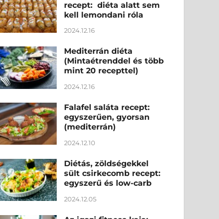
recept: diéta alatt sem
kell lemondani róla
2024.12.16
Mediterrán diéta
(Mintaétrenddel és több
mint 20 recepttel)
2024.12.16
Falafel saláta recept:
egyszerűen, gyorsan
(mediterrán)
2024.12.10
Diétás, zöldségekkel
sült csirkecomb recept:
egyszerű és low-carb
2024.12.05