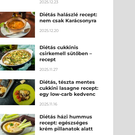
2025.12.23
Diétás halászlé recept:
nem csak Karácsonyra
2025.12.20
Diétás cukkinis
csirkemell sütőben –
recept
2025.11.27
Diétás, tészta mentes
cukkini lasagne recept:
egy low-carb kedvenc
2025.11.16
Diétás házi hummus
recept: egészséges
krém pillanatok alatt