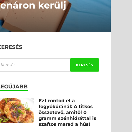
denáron kerülj
KERESÉS
LEGÚJABB
Ezt rontod el a
fogyókúránál: A titkos
összetevő, amitől 0
gramm szénhidráttal is
szaftos marad a hús!