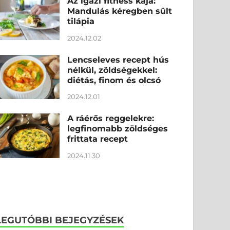
Az igazi fitness kaja:
Mandulás kéregben sült
tilápia
2024.12.02
Lencseleves recept hús
nélkül, zöldségekkel:
diétás, finom és olcsó
2024.12.01
A ráérős reggelekre:
legfinomabb zöldséges
frittata recept
2024.11.30
LEGUTÓBBI BEJEGYZÉSEK