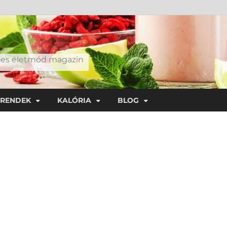
éges életmód magazin
TRENDEK
KALÓRIA
BLOG