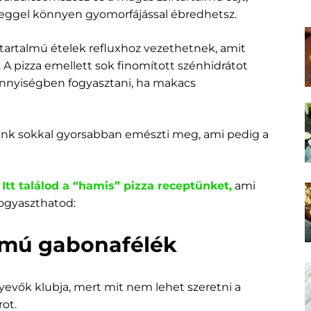
 reggel könnyen gyomorfájással ébredhetsz.
írtartalmú ételek refluxhoz vezethetnek, amit
. A pizza emellett sok finomított szénhidrátot
nnyiségben fogyasztani, ha makacs
tünk sokkal gyorsabban emészti meg, ami pedig a
Itt találod a “hamis” pizza receptünket,
ami
 fogyaszthatod:
lmú gabonafélék
yevők klubja, mert mit nem lehet szeretni a
ot.