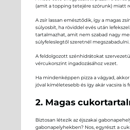
(amit a topping tetejére szórunk) miatt
A zsír lassan emésztődik, így a magas zs
súlyosbít, ha röviddel evés után lefekszel
tartalmazhat, amit nem szabad nagy me
súlyfeleslegtől szeretnél megszabadulni.
A feldolgozott szénhidrátokat szerveze
vércukorszint ingadozásához vezet.
Ha mindenképpen pizza a vágyad, akkor
jóval kíméletesebb és így akár vacsira is
2. Magas cukortarta
Biztosan létezik az éjszakai gabonapehel
gabonapelyhekben? Nos, egyrészt a cukr