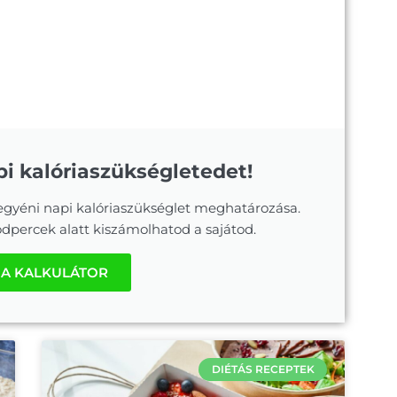
i kalóriaszükségletedet!
 egyéni napi kalóriaszükséglet meghatározása.
dpercek alatt kiszámolhatod a sajátod.
IA KALKULÁTOR
DIÉTÁS RECEPTEK