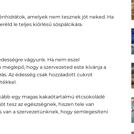
énhidrátok, amelyek nem tesznek jót neked. Ha
éld le teljes kiőrlésű sóspálcikára.
 édességre vágyunk. Ha nem eszel
 meglepő, hogy a szervezeted este kívánja a
rrás. Az édesség csak hozzáadott cukrot
tékkel.
nkább egy magas kakaótartalmú étcsokoládé
ót tesz az egészségnek, hiszen tele van
is van a szervezetünknek, hogy semlegesíteni