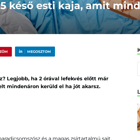
 5 késő esti kaja, amit min
ŰZÖM
MEGOSZTOM
z? Legjobb, ha 2 órával lefekvés előtt már
lt mindenáron kerüld el ha jót akarsz.
paradicsomszósz és a magas zsírtartalmú sajt,