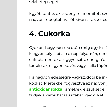
szívbetegséget.
Egyébként ezek többnyire finomított sz
nagyon ropogtatnivalót kívánsz, akkor cser
4. Cukorka
Gyakori, hogy vacsora után még egy kis
kiegyensúlyozottan a nap folyamán, nem
cukrot, mert ez a leggyorsabb energiafo
tartalmaz, nagyon kevés vagy nulla tápér
Ha nagyon édességre vágysz, dobj be i
kockát. Mértékkel fogyasztva ez nagyon j
antioxidánsokkal
, amelyekre szüksége 
tudják a káros hatású szabad gyököket.