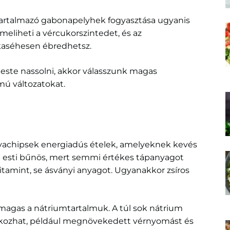
artalmazó gabonapelyhek fogyasztása ugyanis
meliheti a vércukorszintedet, és az
rkaséhesen ébredhetsz.
ste nassolni, akkor válasszunk magas
mú változatokat.
yachipsek energiadús ételek, amelyeknek kevés
bb esti bűnös, mert semmi értékes tápanyagot
 vitamint, se ásványi anyagot. Ugyanakkor zsíros
y magas a nátriumtartalmuk. A túl sok nátrium
kozhat, például megnövekedett vérnyomást és