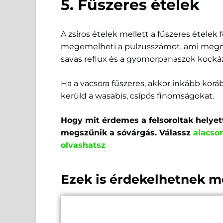
5. Fűszeres ételek
A zsíros ételek mellett a fűszeres ételek 
megemelheti a pulzusszámot, ami megnehe
savas reflux és a gyomorpanaszok kockáz
Ha a vacsora fűszeres, akkor inkább koráb
kerüld a wasabis, csípős finomságokat.
Hogy mit érdemes a felsoroltak helyet
megszűnik a sóvárgás. Válassz
alacso
olvashatsz
Ezek is érdekelhetnek m