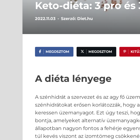
Keto-diéta: 3 pro és
2022.11.03
-
Szerző:
Diet.hu
MEGOSZTOM
MEGOSZTOM
KIT
A diéta lényege
A szénhidrát a szervezet és az agy fő üze
szénhidrátokat erősen korlátozzák, hogy a
keressen üzemanyagot. Ezt úgy teszi, ho
bontja, amelyeket alternatív üzemanyagk
állapotban nagyon fontos a fehérje egyensúl
túl kevés viszont az izomtömeg csökkené