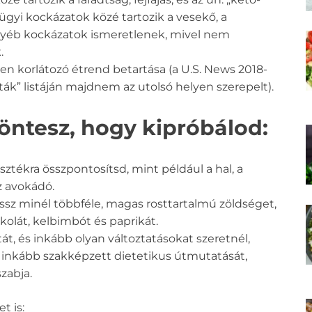
ügyi kockázatok közé tartozik a vesekő, a
gyéb kockázatok ismeretlenek, mivel nem
.
n korlátozó étrend betartása (a U.S. News 2018-
k” listáján majdnem az utolsó helyen szerepelt).
öntesz, hogy kipróbálod:
lasztékra összpontosítsd, mint például a hal, a
az avokádó.
ssz minél többféle, magas rosttartalmú zöldséget,
kkolát, kelbimbót és paprikát.
át, és inkább olyan változtatásokat szeretnél,
d inkább szakképzett dietetikus útmutatását,
zabja.
t is: