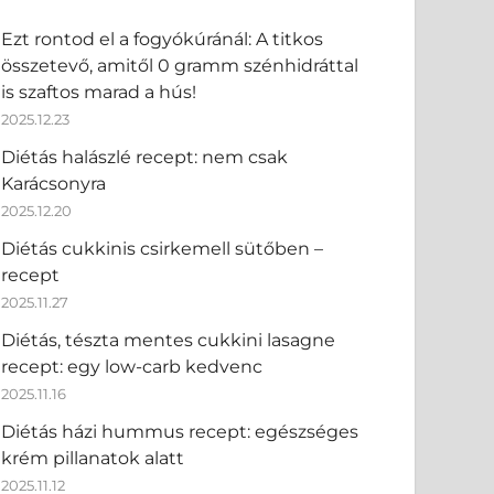
Ezt rontod el a fogyókúránál: A titkos
összetevő, amitől 0 gramm szénhidráttal
is szaftos marad a hús!
2025.12.23
Diétás halászlé recept: nem csak
Karácsonyra
2025.12.20
Diétás cukkinis csirkemell sütőben –
recept
2025.11.27
Diétás, tészta mentes cukkini lasagne
recept: egy low-carb kedvenc
2025.11.16
Diétás házi hummus recept: egészséges
krém pillanatok alatt
2025.11.12