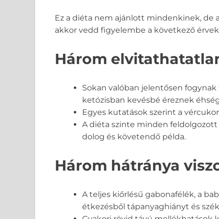
Ez a diéta nem ajánlott mindenkinek, de
akkor vedd figyelembe a következő érveke
Három elvitathatatla
Sokan valóban jelentősen fogynak 
ketózisban kevésbé éreznek éhség
Egyes kutatások szerint a vércukor
A diéta szinte minden feldolgozott 
dolog és követendő példa.
Három hátránya visz
A teljes kiőrlésű gabonafélék, a b
étkezésből tápanyaghiányt és szé
Gyakori rövid távú mellékhatások köz