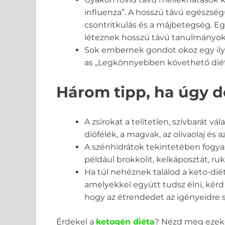
influenza”. A hosszú távú egészség
csontritkulás és a májbetegség. E
léteznek hosszú távú tanulmányok
Sok embernek gondot okoz egy ilye
as „Legkönnyebben követhető diétá
Három tipp, ha úgy d
A zsírokat a telítetlen, szívbarát vá
diófélék, a magvak, az olívaolaj és 
A szénhidrátok tekintetében fogya
például brokkolit, kelkáposztát, ru
Ha túl nehéznek találod a keto-diét
amelyekkel együtt tudsz élni, kér
hogy az étrendedet az igényeidre s
Érdekel a
ketogén diéta
? Nézd meg ezeke