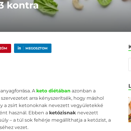
 3 kontra
ŰZÖM
MEGOSZTOM
manyagforrása. A
keto diétában
azonban a
 szervezetet arra kényszerítsék, hogy máshol
gy a zsírt ketonoknak nevezett vegyületekké
ént használ. Ebben a
ketózisnak
nevezett
y – a túl sok fehérje megállíthatja a ketózist, a
séhez vezet.