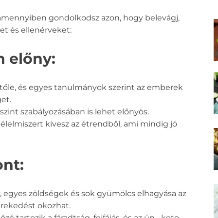
 amennyiben gondolkodsz azon, hogy belevágj,
t és ellenérveket:
n előny:
tőle, és egyes tanulmányok szerint az emberek
et.
szint szabályozásában is lehet előnyös.
élelmiszert kivesz az étrendből, ami mindig jó
ont:
ab, egyes zöldségek és sok gyümölcs elhagyása az
krekedést okozhat.
é tartozik a fáradtság, fejfájás, és az ún. „keto-