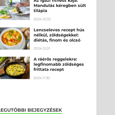
Az igazi fitness kaja:
Mandulás kéregben sült
tilápia
2024.12.02
Lencseleves recept hús
nélkül, zöldségekkel:
diétás, finom és olcsó
2024.12.01
A ráérős reggelekre:
legfinomabb zöldséges
frittata recept
2024.11.30
LEGUTÓBBI BEJEGYZÉSEK