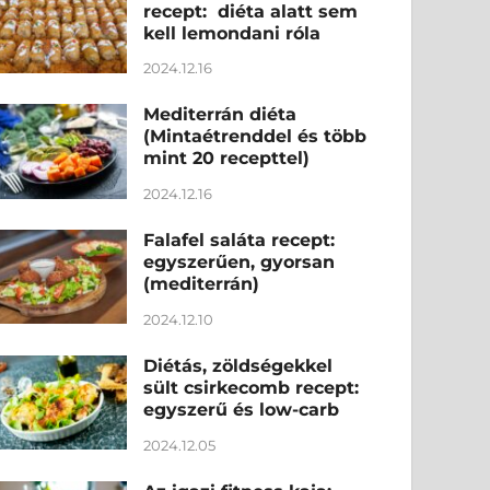
recept: diéta alatt sem
kell lemondani róla
2024.12.16
Mediterrán diéta
(Mintaétrenddel és több
mint 20 recepttel)
2024.12.16
Falafel saláta recept:
egyszerűen, gyorsan
(mediterrán)
2024.12.10
Diétás, zöldségekkel
sült csirkecomb recept:
egyszerű és low-carb
2024.12.05