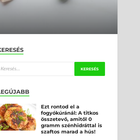
KERESÉS
LEGÚJABB
Ezt rontod el a
fogyókúránál: A titkos
összetevő, amitől 0
gramm szénhidráttal is
szaftos marad a hús!