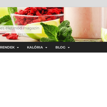
éges életmód magazin
TRENDEK
KALÓRIA
BLOG