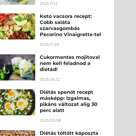
2025.11.12
Keto vacsora recept:
Cobb saláta
szarvasgombás
Pecorino Vinaigrette-tel
2025.11.09
Cukormentes mojitoval
nem kell feladnod a
diétád!
2025.06.12
Diétás spenót recept
másképp: Izgalmas,
pikáns változat alig 30
perc alatt
2025.02.08
Diétás töltött káposzta