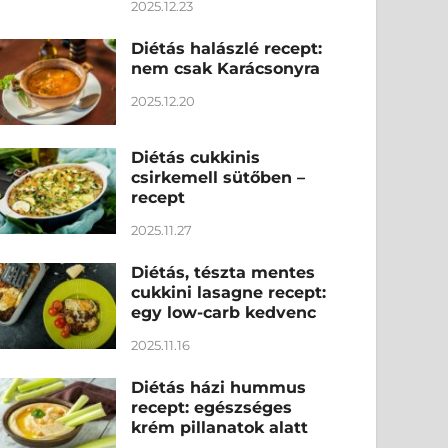
2025.12.23
Diétás halászlé recept:
nem csak Karácsonyra
2025.12.20
Diétás cukkinis
csirkemell sütőben –
recept
2025.11.27
Diétás, tészta mentes
cukkini lasagne recept:
egy low-carb kedvenc
2025.11.16
Diétás házi hummus
recept: egészséges
krém pillanatok alatt