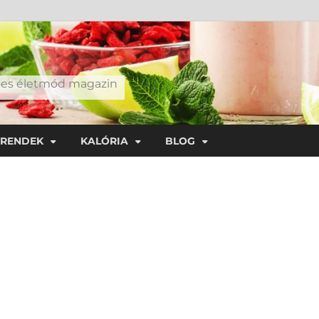
éges életmód magazin
TRENDEK
KALÓRIA
BLOG