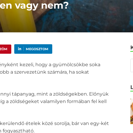
igen vagy nem?
ŰZÖM
MEGOSZTOM
tényként kezeli, hogy a gyümölcsökbe soka
gjobb a szervezetünk számára, ha sokat
annyi tápanyag, mint a zöldségekben. Előnyük
íg a zöldségeket valamilyen formában fel kell
erülendő ételek közé sorolja, bár van egy-két
n fogyasztható.