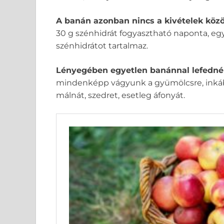
A banán azonban nincs a kivételek közö
30 g szénhidrát fogyasztható naponta, e
szénhidrátot tartalmaz.
Lényegében egyetlen banánnal lefednén
mindenképp vágyunk a gyümölcsre, inkáb
málnát, szedret, esetleg áfonyát.