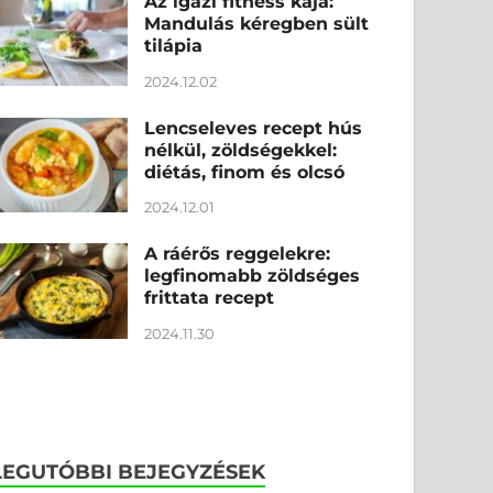
Az igazi fitness kaja:
Mandulás kéregben sült
tilápia
2024.12.02
Lencseleves recept hús
nélkül, zöldségekkel:
diétás, finom és olcsó
2024.12.01
A ráérős reggelekre:
legfinomabb zöldséges
frittata recept
2024.11.30
LEGUTÓBBI BEJEGYZÉSEK