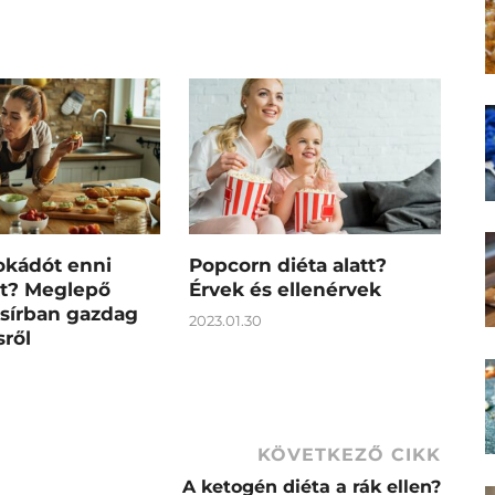
okádót enni
Popcorn diéta alatt?
tt? Meglepő
Érvek és ellenérvek
zsírban gazdag
2023.01.30
ről
KÖVETKEZŐ CIKK
A ketogén diéta a rák ellen?