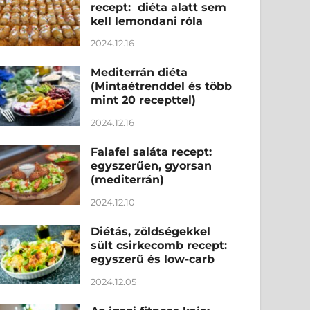
recept: diéta alatt sem
kell lemondani róla
2024.12.16
Mediterrán diéta
(Mintaétrenddel és több
mint 20 recepttel)
2024.12.16
Falafel saláta recept:
egyszerűen, gyorsan
(mediterrán)
2024.12.10
Diétás, zöldségekkel
sült csirkecomb recept:
egyszerű és low-carb
2024.12.05