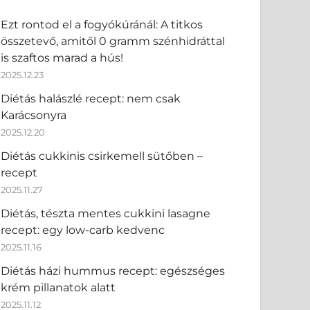
Ezt rontod el a fogyókúránál: A titkos
összetevő, amitől 0 gramm szénhidráttal
is szaftos marad a hús!
2025.12.23
Diétás halászlé recept: nem csak
Karácsonyra
2025.12.20
Diétás cukkinis csirkemell sütőben –
recept
2025.11.27
Diétás, tészta mentes cukkini lasagne
recept: egy low-carb kedvenc
2025.11.16
Diétás házi hummus recept: egészséges
krém pillanatok alatt
2025.11.12