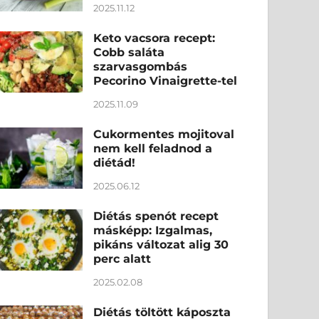
2025.11.12
Keto vacsora recept:
Cobb saláta
szarvasgombás
Pecorino Vinaigrette-tel
2025.11.09
Cukormentes mojitoval
nem kell feladnod a
diétád!
2025.06.12
Diétás spenót recept
másképp: Izgalmas,
pikáns változat alig 30
perc alatt
2025.02.08
Diétás töltött káposzta