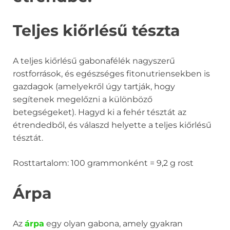
Teljes kiőrlésű tészta
A teljes kiőrlésű gabonafélék nagyszerű
rostforrások, és egészséges fitonutriensekben is
gazdagok (amelyekről úgy tartják, hogy
segítenek megelőzni a különböző
betegségeket). Hagyd ki a fehér tésztát az
étrendedből, és válaszd helyette a teljes kiőrlésű
tésztát.
Rosttartalom: 100 grammonként = 9,2 g rost
Árpa
Az
árpa
egy olyan gabona, amely gyakran