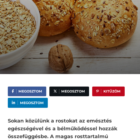
MEGOSZTOM
MEGOSZTOM
KITŰZÖM
MEGOSZTOM
Sokan közülünk a rostokat az emésztés
egészségével és a bélműködéssel hozzák
összefüggésbe. A magas rosttartalmú