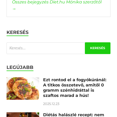
Összes bejegyzés Diet.hu Mónika szerzőtől
→
KERESÉS
LEGÚJABB
Ezt rontod el a fogyókúránál:
A titkos összetevő, amitől 0
gramm szénhidráttal is
szaftos marad a hús!
2025.12.23
Diétás halászlé recept: nem