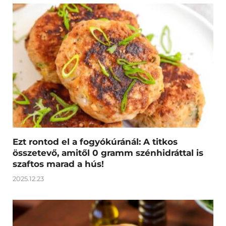
Ezt rontod el a fogyókúránál: A titkos
összetevő, amitől 0 gramm szénhidráttal is
szaftos marad a hús!
2025.12.23