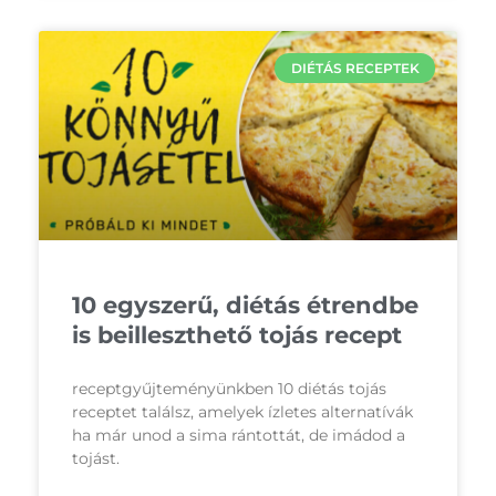
DIÉTÁS RECEPTEK
10 egyszerű, diétás étrendbe
is beilleszthető tojás recept
receptgyűjteményünkben 10 diétás tojás
receptet találsz, amelyek ízletes alternatívák
ha már unod a sima rántottát, de imádod a
tojást.