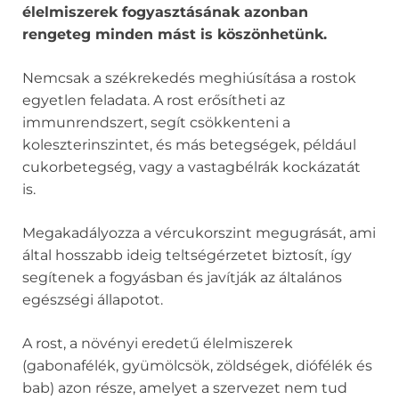
élelmiszerek fogyasztásának azonban
rengeteg minden mást is köszönhetünk.
Nemcsak a székrekedés meghiúsítása a rostok
egyetlen feladata. A rost erősítheti az
immunrendszert, segít csökkenteni a
koleszterinszintet, és más betegségek, például
cukorbetegség, vagy a vastagbélrák kockázatát
is.
Megakadályozza a vércukorszint megugrását, ami
által hosszabb ideig teltségérzetet biztosít, így
segítenek a fogyásban és javítják az általános
egészségi állapotot.
A rost, a növényi eredetű élelmiszerek
(gabonafélék, gyümölcsök, zöldségek, diófélék és
bab) azon része, amelyet a szervezet nem tud