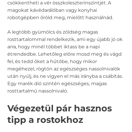
csökkentheti a vér összkoleszterinszintjét. A
magokat kávédarálóban vagy konyhai
robotgépben őröld meg, mielőtt használnád.
A legtöbb gyümölcs és zöldség magas
rosttartalommal rendelkezik, ami egy újabb jó ok
arra, hogy minél többet iktass be a napi
étrendedbe. Lehetőleg előre mosd meg és vágd
fel, és tedd őket a hűtőbe, hogy mikor
megéhezel, rögtön az egészséges nassolnivalók
után nyúlj, és ne vigyen el más irányba a csábítás.
Egy marék dió szintén egészséges, magas
rosttartalmú nassolnivaló.
Végezetül pár hasznos
tipp a rostokhoz