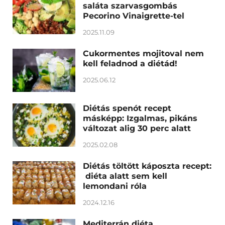
saláta szarvasgombás
Pecorino Vinaigrette-tel
2025.11.09
Cukormentes mojitoval nem
kell feladnod a diétád!
2025.06.12
Diétás spenót recept
másképp: Izgalmas, pikáns
változat alig 30 perc alatt
2025.02.08
Diétás töltött káposzta recept:
diéta alatt sem kell
lemondani róla
2024.12.16
Mediterrán diéta