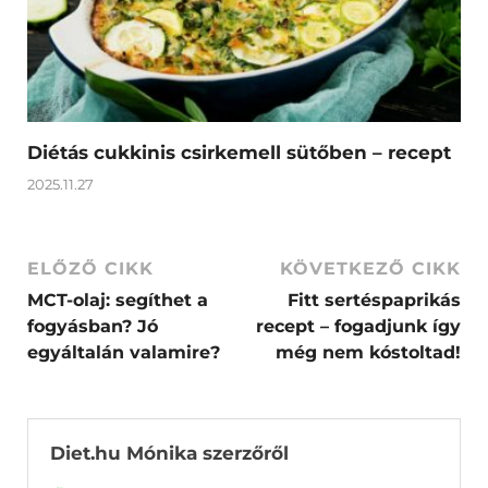
Diétás cukkinis csirkemell sütőben – recept
2025.11.27
ELŐZŐ CIKK
KÖVETKEZŐ CIKK
MCT-olaj: segíthet a
Fitt sertéspaprikás
fogyásban? Jó
recept – fogadjunk így
egyáltalán valamire?
még nem kóstoltad!
Diet.hu Mónika szerzőről