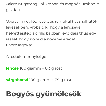
valamint gazdag káliumban és magnéziumban is
gazdag.
Gyorsan megfőzhetők, és remekül használhatók
levesekben. Próbáld ki, hogy a lencsével
helyettesíted a chilis babban lévő darálthús egy
részét, hogy növeld a növényi eredetű
finomságokat.
A rostok mennyisége:
lencse
100 gramm = 8,3 g rost
sárgaborsó
100 gramm = 7,9 g rost
Bogyós gyümölcsök