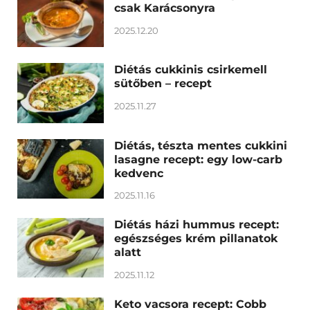
csak Karácsonyra
2025.12.20
Diétás cukkinis csirkemell
sütőben – recept
2025.11.27
Diétás, tészta mentes cukkini
lasagne recept: egy low-carb
kedvenc
2025.11.16
Diétás házi hummus recept:
egészséges krém pillanatok
alatt
2025.11.12
Keto vacsora recept: Cobb