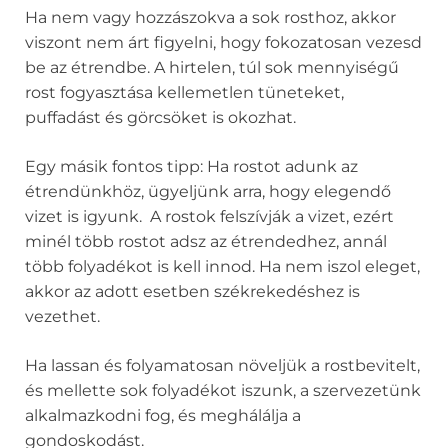
Ha nem vagy hozzászokva a sok rosthoz, akkor
viszont nem árt figyelni, hogy fokozatosan vezesd
be az étrendbe. A hirtelen, túl sok mennyiségű
rost fogyasztása kellemetlen tüneteket,
puffadást és görcsöket is okozhat.
Egy másik fontos tipp: Ha rostot adunk az
étrendünkhöz, ügyeljünk arra, hogy elegendő
vizet is igyunk. A rostok felszívják a vizet, ezért
minél több rostot adsz az étrendedhez, annál
több folyadékot is kell innod. Ha nem iszol eleget,
akkor az adott esetben székrekedéshez is
vezethet.
Ha lassan és folyamatosan növeljük a rostbevitelt,
és mellette sok folyadékot iszunk, a szervezetünk
alkalmazkodni fog, és meghálálja a
gondoskodást.