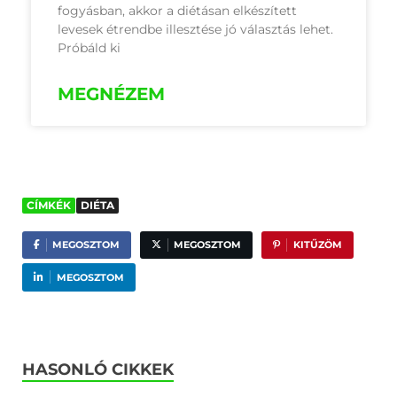
fogyásban, akkor a diétásan elkészített
levesek étrendbe illesztése jó választás lehet.
Próbáld ki
MEGNÉZEM
CÍMKÉK
DIÉTA
MEGOSZTOM
MEGOSZTOM
KITŰZÖM
MEGOSZTOM
HASONLÓ CIKKEK