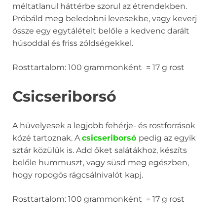
méltatlanul háttérbe szorul az étrendekben.
Próbáld meg beledobni levesekbe, vagy keverj
össze egy egytálételt belőle a kedvenc darált
húsoddal és friss zöldségekkel.
Rosttartalom: 100 grammonként = 17 g rost
Csicseriborsó
A hüvelyesek a legjobb fehérje- és rostforrások
közé tartoznak. A
csicseriborsó
pedig az egyik
sztár közülük is. Add őket salátákhoz, készíts
belőle hummuszt, vagy süsd meg egészben,
hogy ropogós rágcsálnivalót kapj.
Rosttartalom: 100 grammonként = 17 g rost