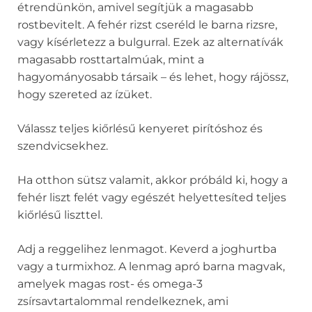
étrendünkön, amivel segítjük a magasabb
rostbevitelt. A fehér rizst cseréld le barna rizsre,
vagy kísérletezz a bulgurral. Ezek az alternatívák
magasabb rosttartalmúak, mint a
hagyományosabb társaik – és lehet, hogy rájössz,
hogy szereted az ízüket.
Válassz teljes kiőrlésű kenyeret pirítóshoz és
szendvicsekhez.
Ha otthon sütsz valamit, akkor próbáld ki, hogy a
fehér liszt felét vagy egészét helyettesíted teljes
kiőrlésű liszttel.
Adj a reggelihez lenmagot. Keverd a joghurtba
vagy a turmixhoz. A lenmag apró barna magvak,
amelyek magas rost- és omega-3
zsírsavtartalommal rendelkeznek, ami