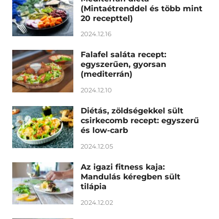
(Mintaétrenddel és több mint
20 recepttel)
2024.12.16
Falafel saláta recept:
egyszerűen, gyorsan
(mediterrán)
2024.12.10
Diétás, zöldségekkel sült
csirkecomb recept: egyszerű
és low-carb
2024.12.05
Az igazi fitness kaja:
Mandulás kéregben sült
tilápia
2024.12.02