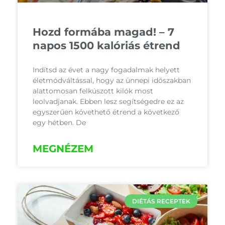
Hozd formába magad! – 7
napos 1500 kalóriás étrend
Indítsd az évet a nagy fogadalmak helyett
életmódváltással, hogy az ünnepi időszakban
alattomosan felkúszott kilók most
leolvadjanak. Ebben lesz segítségedre ez az
egyszerűen követhető étrend a következő
egy hétben. De
MEGNÉZEM
DIÉTÁS RECEPTEK