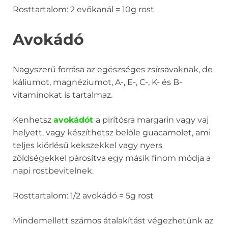
Rosttartalom: 2 evőkanál = 10g rost
Avokádó
Nagyszerű forrása az egészséges zsírsavaknak, de
káliumot, magnéziumot, A-, E-, C-, K- és B-
vitaminokat is tartalmaz.
Kenhetsz
avokádót
a pirítósra margarin vagy vaj
helyett, vagy készíthetsz belőle guacamolet, ami
teljes kiőrlésű kekszekkel vagy nyers
zöldségekkel párosítva egy másik finom módja a
napi rostbevitelnek.
Rosttartalom: 1/2 avokádó = 5g rost
Mindemellett számos átalakítást végezhetünk az