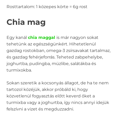
Rosttartalom: 1 közepes körte = 6g rost
Chia mag
Egy kanál
chia maggal
is már nagyon sokat
tehetünk az egészségünkért. Hihetetlenül
gazdag rostokban, omega-3 zsírsavakat tartalmaz,
és gazdag fehérjeforrás. Teheted zabpehelybe,
joghurtba, pudingba, müzlibe, salátákba és
turmixokba.
Sokan szeretik a kocsonyás állagot, de ha te nem
tartozol közéjük, akkor próbáld ki, hogy
közvetlenül fogyasztás előtt keverd őket a
turmixba vagy a joghurtba, így nincs annyi idejük
felszívni a vizet és megduzzadni.